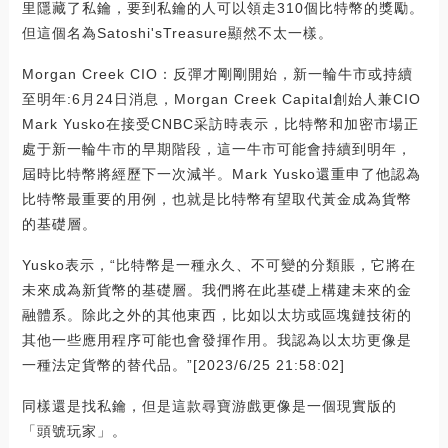
里隱藏了私鑰，要到私鑰的人可以領走310個比特幣的獎勵。
但這個名為Satoshi'sTreasure顯然不太一樣。
Morgan Creek CIO：反彈才剛剛開始，新一輪牛市或持續
至明年:6月24日消息，Morgan Creek Capital創始人兼CIO
Mark Yusko在接受CNBC采訪時表示，比特幣和加密市場正
處于新一輪牛市的早期階段，這一牛市可能會持續到明年，
屆時比特幣將經歷下一次減半。Mark Yusko還重申了他認為
比特幣最重要的用例，也就是比特幣有望取代黃金成為貨幣
的基礎層。
Yusko表示，“比特幣是一種永久、不可變的分類賬，它將在
未來成為新貨幣的基礎層。我們將在此基礎上構建未來的金
融體系。除此之外的其他東西，比如以太坊或區塊鏈技術的
其他一些應用程序可能也會發揮作用。我認為以太坊更像是
一種法定貨幣的替代品。”[2023/6/25 21:58:02]
同樣還是找私鑰，但是這款尋寶游戲更像是一個現實版的
「頭號玩家」。