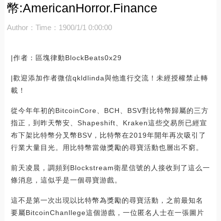
幣:AmericanHorror.Finance
Author：
Time：1900/1/1 0:00:00
|作者：區塊律動BlockBeats0x29
|歡迎添加作者微信qkldlinda與他進行交流！未經授權禁止轉
載！
從今年年初的BitcoinCore、BCH、BSV對比特幣歸屬的三方
指正，到昨天幣安、Shapeshift、Kraken這些交易所已經宣
布下架比特幣分叉幣BSV，比特幣在2019年開年再次吸引了
行業大量目光。用比特幣當做獎勵的尋寶活動也層出不窮。
前天凌晨，調頻到Blockstream衛星信號的人接收到了這么一
條消息，這似乎是一個尋寶游戲。
這不是第一次出現以比特幣為獎勵的尋寶活動，之前最知名
要屬BitcoinChanllege這個游戲，一位匿名人士在一張圖片