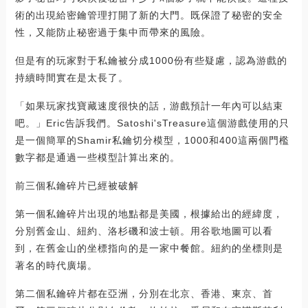
術的出現給密鑰管理打開了新的大門。既保證了秘密的安全
性，又能防止秘密過于集中而帶來的風險。
但是有的玩家對于私鑰被分成1000份有些疑慮，認為游戲的
持續時間實在是太長了。
「如果玩家找寶藏速度很快的話，游戲預計一年內可以結束
吧。」Eric告訴我們。Satoshi'sTreasure這個游戲使用的只
是一個簡單的Shamir私鑰切分模型，1000和400這兩個門檻
數字都是通過一些模型計算出來的。
前三個私鑰碎片已經被破解
第一個私鑰碎片出現的地點都是美國，根據給出的經緯度，
分別舊金山、紐約、洛杉磯和波士頓。用谷歌地圖可以看
到，在舊金山的坐標指向的是一家中餐館。紐約的坐標則是
著名的時代廣場。
第二個私鑰碎片都在亞洲，分別在北京、香港、東京、首