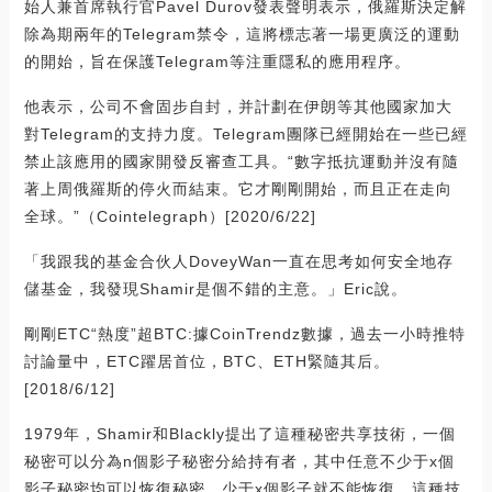
始人兼首席執行官Pavel Durov發表聲明表示，俄羅斯決定解
除為期兩年的Telegram禁令，這將標志著一場更廣泛的運動
的開始，旨在保護Telegram等注重隱私的應用程序。
他表示，公司不會固步自封，并計劃在伊朗等其他國家加大
對Telegram的支持力度。Telegram團隊已經開始在一些已經
禁止該應用的國家開發反審查工具。“數字抵抗運動并沒有隨
著上周俄羅斯的停火而結束。它才剛剛開始，而且正在走向
全球。”（Cointelegraph）[2020/6/22]
「我跟我的基金合伙人DoveyWan一直在思考如何安全地存
儲基金，我發現Shamir是個不錯的主意。」Eric說。
剛剛ETC“熱度”超BTC:據CoinTrendz數據，過去一小時推特
討論量中，ETC躍居首位，BTC、ETH緊隨其后。
[2018/6/12]
1979年，Shamir和Blackly提出了這種秘密共享技術，一個
秘密可以分為n個影子秘密分給持有者，其中任意不少于x個
影子秘密均可以恢復秘密，少于x個影子就不能恢復。這種技