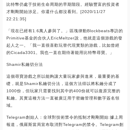
比特幣仍處于技術生命周期的早期階段。經驗豐富的投資者
才剛剛開始涉足。你還什么都沒看到。[2020/11/27
22:21:35]
「現在已經有1.6萬人參與了。」區塊律動Blockbeats專訪的
Primitive基金的合伙人EricMeltzer說，他就是這個游戲的發
起人之一。「我一直很喜歡玩替代現實類的游戲，比如曾經
的Cicada3301。我也一直在期待著能用比特幣尋寶。」
Shamir私鑰切分法
這個尋寶游戲之所以能夠讓大量玩家參與進來，最重要的基
礎，就是Shamir私鑰切分法，這個方法得以將私鑰分成了
1000份，但玩家只需要找到其中的400份就可以復原完整的
私鑰。其實這種方法一直被廣泛用于密鑰管理和數字簽名領
域。
Telegram創始人：全球對技術禁令的抵制才剛剛開始:據上周
報道，俄羅斯當局宣布取消對Telegram的禁令。Telegram創