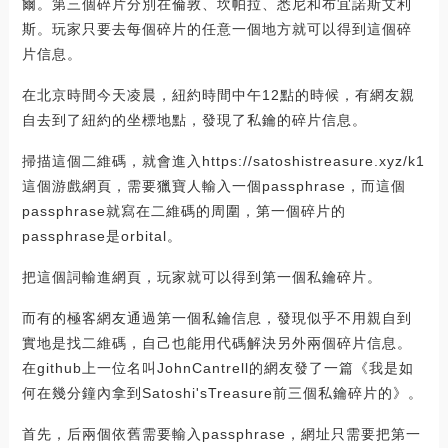
爾。第三個碎片分別在倫敦、坎帕拉、悉尼和布宜諾斯艾利
斯。玩家只要去每個碎片的任意一個地方就可以得到這個碎
片信息。
在北京時間今天凌晨，紐約時間中午12點的時候，有網友親
自去到了紐約的坐標地點，發現了私鑰的碎片信息。
掃描這個二維碼，就會進入https://satoshistreasure.xyz/k1
這個游戲網頁，需要獵寶人輸入一個passphrase，而這個
passphrase就寫在二維碼的周圍，第一個碎片的
passphrase是orbital。
把這個詞輸進網頁，玩家就可以得到第一個私鑰碎片。
而有的極客網友通過第一個私鑰信息，發現似乎不用親自到
實地是找二維碼，自己也能用代碼解決另外兩個碎片信息。
在github上一位名叫JohnCantrell的網友發了一篇《我是如
何在幾分鐘內拿到Satoshi'sTreasure前三個私鑰碎片的》。
首先，后兩個依舊需要輸入passphrase，網址只需要把第一