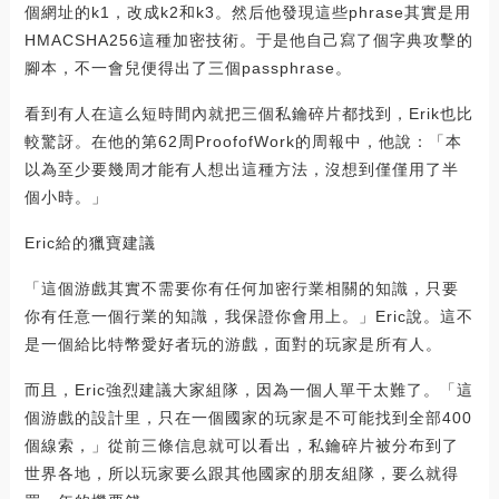
個網址的k1，改成k2和k3。然后他發現這些phrase其實是用
HMACSHA256這種加密技術。于是他自己寫了個字典攻擊的
腳本，不一會兒便得出了三個passphrase。
看到有人在這么短時間內就把三個私鑰碎片都找到，Erik也比
較驚訝。在他的第62周ProofofWork的周報中，他說：「本
以為至少要幾周才能有人想出這種方法，沒想到僅僅用了半
個小時。」
Eric給的獵寶建議
「這個游戲其實不需要你有任何加密行業相關的知識，只要
你有任意一個行業的知識，我保證你會用上。」Eric說。這不
是一個給比特幣愛好者玩的游戲，面對的玩家是所有人。
而且，Eric強烈建議大家組隊，因為一個人單干太難了。「這
個游戲的設計里，只在一個國家的玩家是不可能找到全部400
個線索，」從前三條信息就可以看出，私鑰碎片被分布到了
世界各地，所以玩家要么跟其他國家的朋友組隊，要么就得