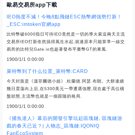
歐易交易所app下載
IEO熱度不減！今晚8點飛鏈ESC熱幣網強勢打新！
_ESC:imtoken官網app
比特幣破6000指日可待IEO竟然是一切的導火索這兩天主流
交易所IEO打新依然搞得風生水起,就連原本只能算準一線交
易所的比特兒Gate.io也趁著發布平臺幣GT的東風.
1900/1/1 0:00:00
萊特幣到了什么位置_萊特幣:CARD
今天封面是《溫菲爾德小姐》,杜蘭德.阿瑟.布朗。大餅連續
幾日震蕩向上后,在5300美元一帶遭遇強壓,現在處于高位橫
盤狀態,主流幣也就是一個跟隨的格局.
1900/1/1 0:00:00
《捕魚達人》幕后的開發引擎玩起區塊鏈, 區塊鏈游
戲的春天已近？| 人物志_區塊鏈:IQONIQ
FanEcoSystem