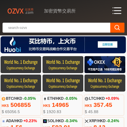
加密貨幣交易所
BTC/HKD
-0.05%
ETH/HKD
-0.05%
LTC/HKD
+0.09%
506855
14965
357.45
HK$
HK$
HK$
$ 65056.5
$ 1920.83
$ 45.88
ADA/HKD
+0.23%
SOL/HKD
-0.34%
XRP/HKD
-0.24%