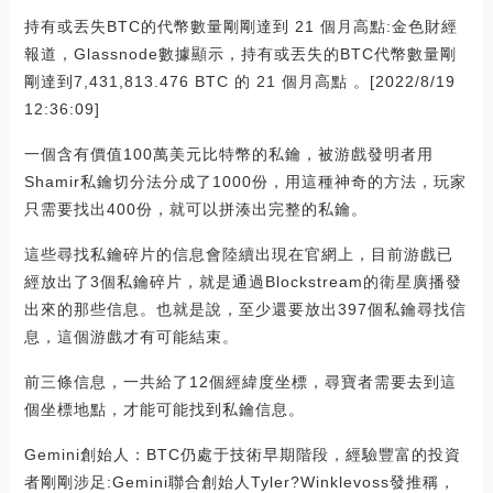
持有或丟失BTC的代幣數量剛剛達到 21 個月高點:金色財經
報道，Glassnode數據顯示，持有或丟失的BTC代幣數量剛
剛達到7,431,813.476 BTC 的 21 個月高點 。[2022/8/19
12:36:09]
一個含有價值100萬美元比特幣的私鑰，被游戲發明者用
Shamir私鑰切分法分成了1000份，用這種神奇的方法，玩家
只需要找出400份，就可以拼湊出完整的私鑰。
這些尋找私鑰碎片的信息會陸續出現在官網上，目前游戲已
經放出了3個私鑰碎片，就是通過Blockstream的衛星廣播發
出來的那些信息。也就是說，至少還要放出397個私鑰尋找信
息，這個游戲才有可能結束。
前三條信息，一共給了12個經緯度坐標，尋寶者需要去到這
個坐標地點，才能可能找到私鑰信息。
Gemini創始人：BTC仍處于技術早期階段，經驗豐富的投資
者剛剛涉足:Gemini聯合創始人Tyler?Winklevoss發推稱，