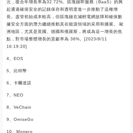
元，復合年增長率為32.72%。區塊鏈即服務（BaaS）的興
起通過確保安全的記錄保存和透明度進一步推動了這種增
長。盡管初始成本較高，但區塊鏈在減輕電網故障和確保數
據安全方面的潛力繼續推動其在能源領域的采用和擴展。 歐
洲地區，尤其是英國、德國和俄羅斯，將成為這一增長的焦
點，對市場整體增長的貢獻率為 38%。[2023/8/11
16:19:20]
4、EOS
5、比特幣
6、卡爾達諾
7、NEO
8、VeChain
9、OmiseGo
10、Monero