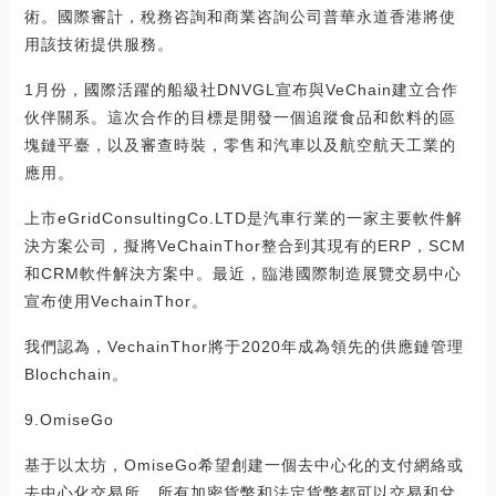
術。國際審計，稅務咨詢和商業咨詢公司普華永道香港將使
用該技術提供服務。
1月份，國際活躍的船級社DNVGL宣布與VeChain建立合作
伙伴關系。這次合作的目標是開發一個追蹤食品和飲料的區
塊鏈平臺，以及審查時裝，零售和汽車以及航空航天工業的
應用。
上市eGridConsultingCo.LTD是汽車行業的一家主要軟件解
決方案公司，擬將VeChainThor整合到其現有的ERP，SCM
和CRM軟件解決方案中。最近，臨港國際制造展覽交易中心
宣布使用VechainThor。
我們認為，VechainThor將于2020年成為領先的供應鏈管理
Blochchain。
9.OmiseGo
基于以太坊，OmiseGo希望創建一個去中心化的支付網絡或
去中心化交易所，所有加密貨幣和法定貨幣都可以交易和兌