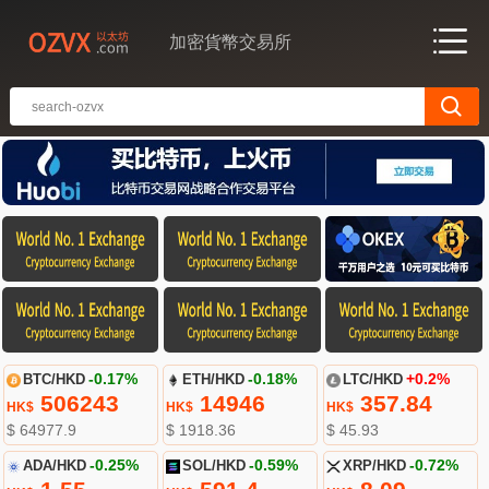
加密貨幣交易所
BTC/HKD
-0.17%
ETH/HKD
-0.18%
LTC/HKD
+0.2%
506243
14946
357.84
HK$
HK$
HK$
$ 64977.9
$ 1918.36
$ 45.93
ADA/HKD
-0.25%
SOL/HKD
-0.59%
XRP/HKD
-0.72%