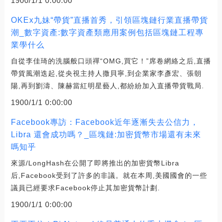
1900/1/1 0:00:00
OKEx九妹“帶貨”直播首秀，引領區塊鏈行業直播帶貨
潮_數字資產:數字資產類應用案例包括區塊鏈工程專
業學什么
自從李佳琦的洗腦般口頭禪“OMG,買它！”席卷網絡之后,直播
帶貨風潮迭起,從央視主持人撒貝寧,到企業家李彥宏、張朝
陽,再到劉濤、陳赫當紅明星藝人,都紛紛加入直播帶貨戰局.
1900/1/1 0:00:00
Facebook專訪：Facebook近年逐漸失去公信力，
Libra 還會成功嗎？_區塊鏈:加密貨幣市場還有未來
嗎知乎
來源/LongHash在公開了即將推出的加密貨幣Libra
后,Facebook受到了許多的非議。就在本周,美國國會的一些
議員已經要求Facebook停止其加密貨幣計劃.
1900/1/1 0:00:00