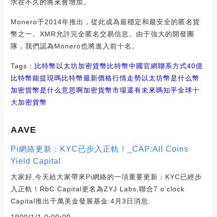
求在不久的將來會增加。
Monero于2014年推出，從此成為最穩定和最安全的匿名貨
幣之一。XMR允許完全匿名交易信息。由于強大的開發團
隊，我們認為Monero也將進入前十名。
Tags：
比特幣
以太坊
加密貨幣比特幣中國官網聯系方式
40億
比特幣能提現嗎
比特幣最新價格行情走勢
以太坊幣是什么幣
加密貨幣是什么意思啊
加密貨幣市場還有未來嗎知乎
全球十
大加密貨幣
AAVE
Pi網絡更新：KYC已步入正軌！_CAP:All Coins
Yield Capital
大家好,今天給大家帶來Pi網絡的一項重要更新：KYC已經步
入正軌！RbC Capital更名為ZYJ Labs,聯合7 o’clock
Capital推出千萬美金發展基金:4月3日消息.