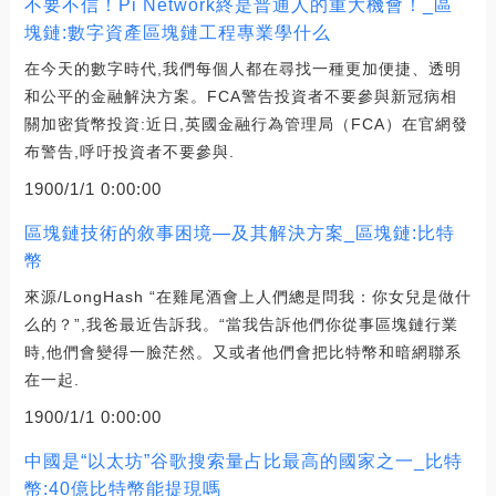
不要不信！Pi Network終是普通人的重大機會！_區
塊鏈:數字資產區塊鏈工程專業學什么
在今天的數字時代,我們每個人都在尋找一種更加便捷、透明
和公平的金融解決方案。FCA警告投資者不要參與新冠病相
關加密貨幣投資:近日,英國金融行為管理局（FCA）在官網發
布警告,呼吁投資者不要參與.
1900/1/1 0:00:00
區塊鏈技術的敘事困境—及其解決方案_區塊鏈:比特
幣
來源/LongHash “在雞尾酒會上人們總是問我：你女兒是做什
么的？”,我爸最近告訴我。“當我告訴他們你從事區塊鏈行業
時,他們會變得一臉茫然。又或者他們會把比特幣和暗網聯系
在一起.
1900/1/1 0:00:00
中國是“以太坊”谷歌搜索量占比最高的國家之一_比特
幣:40億比特幣能提現嗎