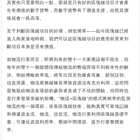
其實你只需要明白一點，那就是只有好的區塊鏈項目才會產
生有價值的數字貨幣，而數字貨幣有了價值支撐，自然其價
格就會一路高漲。
至于判斷區塊鏈項目的好壞，倒也簡單——如今區塊鏈已經
進入商業落地時期，我們可以從區塊鏈項目的應用前景來判
斷項目本身是否有價值。
就物流行業而言，即將到來的雙十一大家應該都不陌生，但
每年的雙十一都能體現傳統物流的弊端而得不到根本性的解
決。例如傳輸效率低、經常出現丟包爆倉現象、錯領誤領、
信息泄露、物流業務鏈條長導致資源沒有充分利用，這些問
題無疑給物流各環節的參與者造成了不佳的體驗，但同時也
是行業發展突破的契機。“物流+區塊鏈”的模式將精準的監測
物流的每一個環節，依靠區塊鏈技術，能夠真實可靠地記錄
和傳遞資金流、物流、信息流。物流行業利用區塊鏈基礎平
臺，可優化資源利用率、壓縮中間環節、提升行業整體效
率。