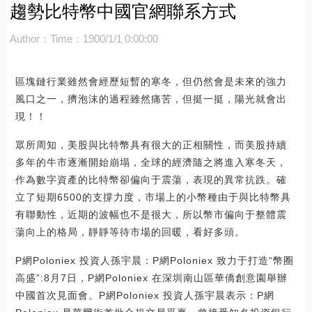
趨勢比特幣中國官網聯系方式
Author：
Time：1900/1/1 0:00:00
區塊鏈行業雖然會經歷短暫的寒冬，但仍然會是未來的強力
風口之一，擠泡沫的過程雖然痛苦，但挺一挺，陽光就會出
現！！
眾所周知，美股與比特幣具有很大的正相關性，而美股持續
多年的牛市逐漸開始崩塌，全球的經濟隨之將進入寒冬天，
作為數字資產的比特幣卻偏向于震蕩，表現的異常抗跌。確
立了短期6500的支撐力度，市場上的小幣種由于與比特幣具
有聯動性，近期的波幅也不是很大，所以幣市偏向于整體震
蕩向上的格局，靜靜等待市場的回暖，看好多頭。
P網Poloniex 投資人孫宇晨：P網Poloniex 致力于打造“幣圈
高盛”:8月7日，P網Poloniex 在深圳南山區華僑創意園舉辦
中國首次見面會。P網Poloniex 投資人孫宇晨表示：P網