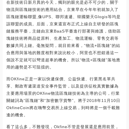
在新技術日新月異的今天，獨到的眼光是必不可少的，關于
物流與區塊鏈技術的應用結合，京東早在今年年初就加入了
區塊鏈運輸聯盟,像UPS、聯邦速遞、韓國樂天Glogis等均是
該聯盟的成員。后面，京東還宣布正式上線自主研發的區塊
鏈服務平臺，主鏈由京東BaaS平臺進行部署與維護，借助區
塊鏈技術將商品從原料、生產加工、物流運輸、零售交易等
數據共同上鏈。毫無疑問，就目前來看，“物流+區塊鏈”的結
合應用與落地的難度相對來說比較小，阿里也不想錯過這一
個說不定就可以彎道超車的機會。所以“物流+區塊鏈”落地應
用的趨勢是不可阻擋的。
而OKfine正是一家以快遞保價、公益快遞、行業黑名單共
享、郵政寄遞渠道安全事件監管，以及提供征稅真實數據為
主要應用場景的OKfine物流區塊鏈技術為主導的公司，行業
關鍵詞為“區塊鏈”和“加密數字貨幣”。將于2018年11月10日
OkfineCoin將在嗨幣交易所上線交易，到時將是一個千載難
逢的機會。
看了這么多，不難發現，Okfine不管是發展還是應用前景，