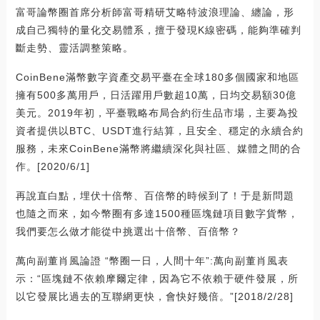
富哥論幣圈首席分析師富哥精研艾略特波浪理論、纏論，形
成自己獨特的量化交易體系，擅于發現K線密碼，能夠準確判
斷走勢、靈活調整策略。
CoinBene滿幣數字資產交易平臺在全球180多個國家和地區
擁有500多萬用戶，日活躍用戶數超10萬，日均交易額30億
美元。2019年初，平臺戰略布局合約衍生品市場，主要為投
資者提供以BTC、USDT進行結算，且安全、穩定的永續合約
服務，未來CoinBene滿幣將繼續深化與社區、媒體之間的合
作。[2020/6/1]
再說直白點，埋伏十倍幣、百倍幣的時候到了！于是新問題
也隨之而來，如今幣圈有多達1500種區塊鏈項目數字貨幣，
我們要怎么做才能從中挑選出十倍幣、百倍幣？
萬向副董肖風論證 “幣圈一日，人間十年”:萬向副董肖風表
示：“區塊鏈不依賴摩爾定律，因為它不依賴于硬件發展，所
以它發展比過去的互聯網更快，會快好幾倍。”[2018/2/28]