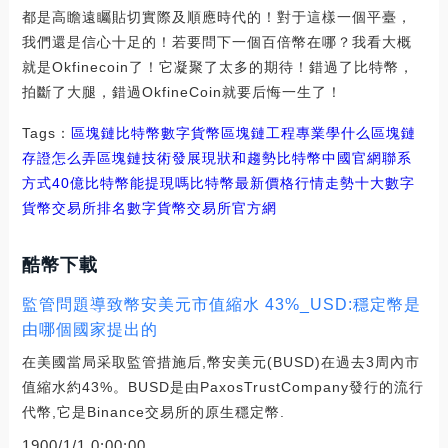
都是高瞻遠矚貼切實際及順應時代的！對于這樣一個平臺，
我們還是信心十足的！若要問下一個百倍幣在哪？我看大概
就是Okfinecoin了！它凝聚了太多的期待！錯過了比特幣，
拍斷了大腿，錯過OkfineCoin就要后悔一生了！
Tags：
區塊鏈
比特幣
數字貨幣區塊鏈工程專業學什么
區塊鏈
存證怎么弄
區塊鏈技術發展現狀和趨勢比特幣中國官網聯系
方式
40億比特幣能提現嗎
比特幣最新價格行情走勢十大數字
貨幣交易所排名
數字貨幣交易所官方網
酷幣下載
監管問題導致幣安美元市值縮水 43%_USD:穩定幣是
由哪個國家提出的
在美國當局采取監管措施后,幣安美元(BUSD)在過去3周內市
值縮水約43%。BUSD是由PaxosTrustCompany發行的流行
代幣,它是Binance交易所的原生穩定幣.
1900/1/1 0:00:00