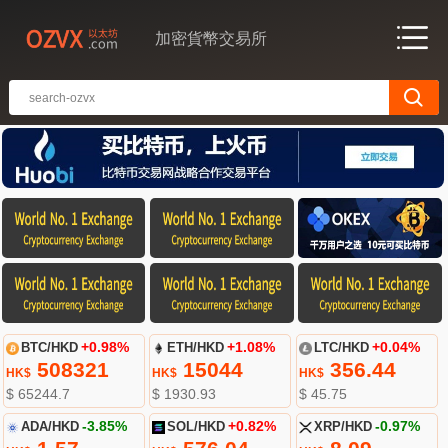
加密貨幣交易所
BTC/HKD
+0.98%
ETH/HKD
+1.08%
LTC/HKD
+0.04%
508321
15044
356.44
HK$
HK$
HK$
$ 65244.7
$ 1930.93
$ 45.75
ADA/HKD
-3.85%
SOL/HKD
+0.82%
XRP/HKD
-0.97%