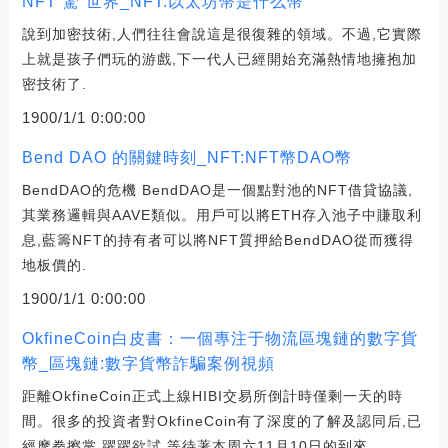
NFT“驚”世界_NFT:以太坊幣是什么幣
說到加密技術,人們往往會說這是很復雜的領域。不過,它實際
上就是孩子們玩的游戲,下一代人已經開始充滿熱情地擁抱加
密技術了.
1900/1/1 0:00:00
Bend DAO 的關鍵時刻_NFT:NFT幣DAO幣
BendDAO的危機 BendDAO是一個點對池的NFT借貸協議,
其業務邏輯與AAVE類似。用戶可以將ETH存入池子中賺取利
息,藍籌NFT的持有者可以將NFT質押給BendDAO從而獲得
地板價的.
1900/1/1 0:00:00
OkfineCoin白皮書：一個專注于物流區塊鏈的數字貨
幣_區塊鏈:數字貨幣詐騙案例視頻
距離OkfineCoin正式上線HIBI交易所倒計時僅剩一天的時
間。很多的投資者對OkfineCoin有了深度的了解及認同后,已
經摩拳擦掌,躍躍欲試,等待著本周六11月10日的到來.