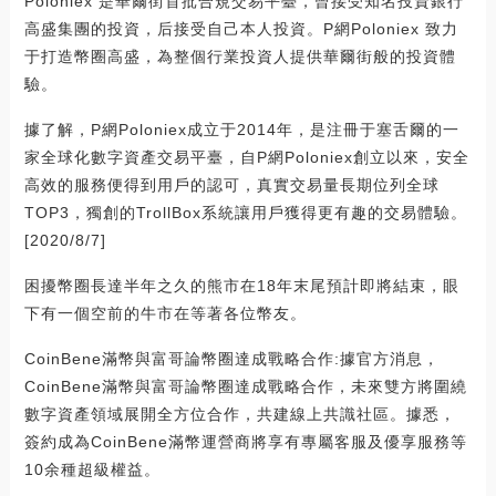
Poloniex 是華爾街首批合規交易平臺，曾接受知名投資銀行
高盛集團的投資，后接受自己本人投資。P網Poloniex 致力
于打造幣圈高盛，為整個行業投資人提供華爾街般的投資體
驗。
據了解，P網Poloniex成立于2014年，是注冊于塞舌爾的一
家全球化數字資產交易平臺，自P網Poloniex創立以來，安全
高效的服務便得到用戶的認可，真實交易量長期位列全球
TOP3，獨創的TrollBox系統讓用戶獲得更有趣的交易體驗。
[2020/8/7]
困擾幣圈長達半年之久的熊市在18年末尾預計即將結束，眼
下有一個空前的牛市在等著各位幣友。
CoinBene滿幣與富哥論幣圈達成戰略合作:據官方消息，
CoinBene滿幣與富哥論幣圈達成戰略合作，未來雙方將圍繞
數字資產領域展開全方位合作，共建線上共識社區。據悉，
簽約成為CoinBene滿幣運營商將享有專屬客服及優享服務等
10余種超級權益。