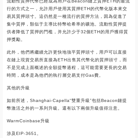
流動性質押代幣已經成為用戶在Beacon鏈上質押ETH的最流
行的方式之一，允許用戶使用其質押ETH的代幣化版本來交
易其質押頭寸。這仍然是一種流行的質押方法，因為促進了
集中質押，類似于主導比特幣哈希率的礦池。流動性質押提
供者降低了質押的門檻，并允許少于32個ETH的用戶獲得質
押獎勵。
此外，他們將繼續允許更快地強平質押頭寸，用戶可以直接
在鏈上現貨交易所直接為ETH出售其代幣化的質押頭寸，而
不是完成上面概述的全額提幣過程，這可能需要更長的交易
時間，成本是為他們的執行層交易支付Gas費。
其他的升級
如前所述，Shanghai-Capella“雙重升級”包括Beacon鏈提
幣激活之外的一系列升級。還有以下兩個升級值得注意。
WarmCoinbase升級
涉及EIP-3651。