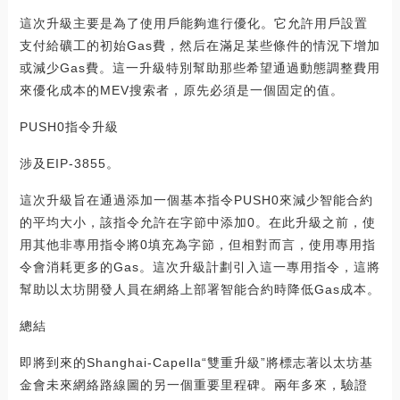
這次升級主要是為了使用戶能夠進行優化。它允許用戶設置
支付給礦工的初始Gas費，然后在滿足某些條件的情況下增加
或減少Gas費。這一升級特別幫助那些希望通過動態調整費用
來優化成本的MEV搜索者，原先必須是一個固定的值。
PUSH0指令升級
涉及EIP-3855。
這次升級旨在通過添加一個基本指令PUSH0來減少智能合約
的平均大小，該指令允許在字節中添加0。在此升級之前，使
用其他非專用指令將0填充為字節，但相對而言，使用專用指
令會消耗更多的Gas。這次升級計劃引入這一專用指令，這將
幫助以太坊開發人員在網絡上部署智能合約時降低Gas成本。
總結
即將到來的Shanghai-Capella“雙重升級”將標志著以太坊基
金會未來網絡路線圖的另一個重要里程碑。兩年多來，驗證