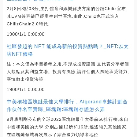
2月8日8點08分,主打體育和娛樂解決方案的公鏈Chiliz宣布
其EVM兼容鏈已經產生創世區塊,由此,Chiliz也正式進入
ChilizChain2.0時代.
1900/1/1 0:00:00
社區發起的 NFT 能成為新的投資熱點嗎？_NFT:以太
坊NFT價格
注：本文僅為學習參考之用,不形成投資建議,且代表分享者個
人觀點及其利益立場。投資有風險,請評估個人風險承受能力,
審慎做出投資決策.
1900/1/1 0:00:00
中美稱雄區塊鏈最佳大學排行，Algorand卓越計劃合
作伙伴名至實歸_區塊鏈:區塊鏈存證怎么弄
9月底剛剛公布的全球2022區塊鏈最佳大學前50排行榜,來自
中國和美國的大學,分別占據12所和16所,遙遙領先其他國家,
在區塊鏈領域再次展示了綜合國力領導者地位.