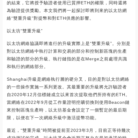
的結束，它將授予驗證者使用已質押ETH的權限，同時還將
為驗證提供獎勵。本文我們將一起探討即將到來的以太坊網
絡“雙重升級”對提幣和對ETH供應的影響。
以太坊“雙重升級”
以太坊網絡協議即將進行的升級實際上是“雙重升級”。分別是
對以太坊網絡中執行計算和交易的部分和控制新區塊的生產
和驗證的部分的升級。執行鏈指的是在Merge之前處理共識
和執行的網絡部分。
Shanghai升級是網絡執行層的硬分叉，目的是對以太坊網絡
的一些操作實施一系列更改。其最重要的升級將允許驗證者
自2020年12月信標鏈成立以來首次提取他們所持有的ETH。
當網絡在2022年9月從工作量證明挖礦切換到使用Beacon鏈
來控制區塊生產時，以太坊基金會設定了一個暫定的最后期
限，以便在下一次網絡升級中激活提幣功能。
最近，“雙重升級”時間被提前至2023年3月，目前正等待幾次
成功測試的完成。以太坊基金會近期正努力在最初承諾的時