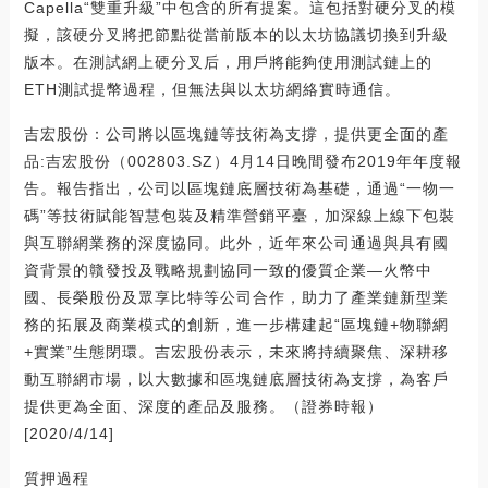
Capella“雙重升級”中包含的所有提案。這包括對硬分叉的模
擬，該硬分叉將把節點從當前版本的以太坊協議切換到升級
版本。在測試網上硬分叉后，用戶將能夠使用測試鏈上的
ETH測試提幣過程，但無法與以太坊網絡實時通信。
吉宏股份：公司將以區塊鏈等技術為支撐，提供更全面的產
品:吉宏股份（002803.SZ）4月14日晚間發布2019年年度報
告。報告指出，公司以區塊鏈底層技術為基礎，通過“一物一
碼”等技術賦能智慧包裝及精準營銷平臺，加深線上線下包裝
與互聯網業務的深度協同。此外，近年來公司通過與具有國
資背景的贛發投及戰略規劃協同一致的優質企業—火幣中
國、長榮股份及眾享比特等公司合作，助力了產業鏈新型業
務的拓展及商業模式的創新，進一步構建起“區塊鏈+物聯網
+實業”生態閉環。吉宏股份表示，未來將持續聚焦、深耕移
動互聯網市場，以大數據和區塊鏈底層技術為支撐，為客戶
提供更為全面、深度的產品及服務。（證券時報）
[2020/4/14]
質押過程