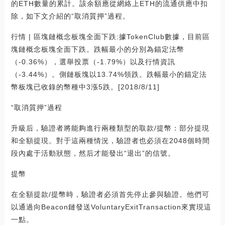
的ETH數量的累計。該余額應從網絡上ETH的流通供應中扣
除，如下文介紹的“取消質押”過程。
行情 | 區塊鏈概念板塊全面下跌:據TokenClub數據，目前區
塊鏈概念板塊全面下跌。跌幅最小的分別為錨定法幣
（-0.36%），選舉投票（-1.79%）以及行情資訊
（-3.44%）。側鏈板塊以13.74%領跌。跌幅最小的錨定法
幣板塊已收錄的幣種中3漲5跌。[2018/8/11]
“取消質押”過程
升級后，驗證者將能夠進行兩種類型的取款/提幣：部分提現
和全額提現。對于這兩種情況，驗證者也必須在2048個時間
段內處于活動狀態，然后才能發出“退出”的信號。
提幣
在全額提款/提幣時，驗證者必須首先停止參與驗證。他們可
以通過向Beacon鏈發送VoluntaryExitTransaction來實現這
一點。