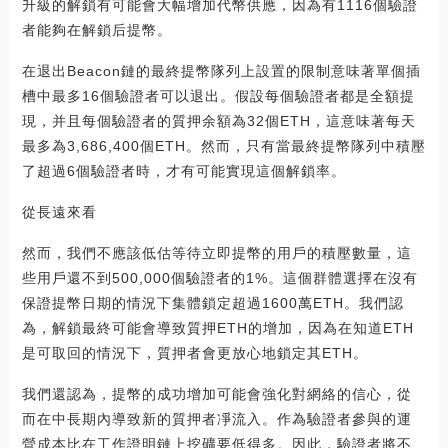
升級的解鎖有可能會大幅增加代幣供應，因為有1116個驗證
者能夠在解鎖后提幣。
在退出Beacon鏈的最終提幣隊列上設置的限制意味著單個插
槽中最多16個驗證者可以退出。假設每個驗證者都是全額提
現，并且每個驗證者的質押余額為32個ETH，這意味著每天
最多為3,686,400個ETH。然而，只有當最終提幣隊列中積壓
了超過6個驗證者時，才有可能實現這個解鎖率。
從長遠來看
然而，我們不應該低估等待立即提幣的用戶的積壓數量，這
些用戶還不到500,000個驗證者的1%。這個群體選擇在沒有
保證提幣日期的情況下集體鎖定超過1600萬ETH。我們認
為，解鎖最終可能會導致質押ETH的增加，因為在知道ETH
是可取回的情況下，質押者會更放心地鎖定其ETH。
我們還認為，提幣的成功增加可能會強化對網絡的信心，從
而在中長期內導致新的質押者凈流入。作為驗證者參與的運
營成本比在工作證明鏈上挖礦要低得多。因此，驗證者將不