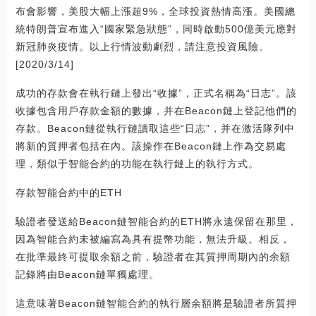
布會影響，美股大幅上漲超9%，全球投資熱情高漲。美國總
統特朗普宣布進入“國家緊急狀態”，同時啟動500億美元應對
新冠肺炎疫情。以上行情波動劇烈，請注意投資風險。
[2020/3/14]
成功的存款會在執行鏈上發出“收據”，正式名稱為“日志”。該
收據包含用戶存款金額的數據，并在Beacon鏈上登記他們的
存款。Beacon鏈從執行鏈讀取這些“日志”，并在激活隊列中
將新的質押者包括在內。該操作在Beacon鏈上作為交易處
理，類似于智能合約的功能在執行鏈上的執行方式。
存款智能合約中的ETH
驗證者發送給Beacon鏈智能合約的ETH將永遠保留在那里，
因為智能合約未被編寫為具有提幣功能，無法升級。相反，
在批準最終可提取余額之前，驗證者在其質押周期內的余額
記錄將由Beacon鏈單獨處理。
這意味著Beacon鏈智能合約的執行層余額將是驗證者所質押