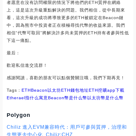
者愿意在沒有訪問權限的情況下將他們的ETH質押在網絡
上，這是這次升級重點解決的問題。我們相信，從中長期來
看，這次升級的成功將導致更多的ETH被鎖定在Beacon鏈
中，因為熊市中投資者正在積極尋找代幣的收益來源。我們
相信“代幣可取回”將解決許多尚未質押的ETH持有者參與性低
下這一痛點。
最后：
歡迎私信進交流群！
感謝閱讀，喜歡的朋友可以點個贊關注哦，我們下期再見！
Tags：
ETH
Beacon
以太坊ETH錢包地址
ETH挖礦app下載
Etherael指什么寓意
Beacon幣是什么幣
以太坊幣是什么幣
Polygon
Chiliz 進入EVM兼容時代：用戶可參與質押，治理和
生態更去中心化_Chiliz:CHZ