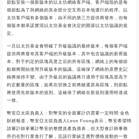
節點安裝一個新版本的以太坊網絡客戶端。客戶端指的是每
個節點為了與網絡的其余部分交互而在本地運行的程序。以
太坊客戶端有多個版本，由不同的第三方提供商發布，但每
個版本都承諾實現以太坊基金會決定的開源以太坊協議的規
定。
一旦以太坊基金會明確了升級協議的最終版本，每個客戶端
提供商將發布其客戶端的升級版本，其中包含協議的新舊版
本。對于約定的區塊高度之后的所有區塊，網絡上的每個節
點都將開始使用升級版本的協議。這確保了網絡的原歷史記
錄將保持不變。由于升級后的協議將只適用于區塊高度高于
約定數量的區塊，如果在切換之前將鏈還原為區塊，則節點
將使用先前版本的規則。這確保了網絡在新規則適用時達成
一致。
幣安亞太區負責人：對幣安的全面審計仍需要一定時間:金色
財經報道，幣安亞太區負責人Leon Foong表示，幣安希望聘
請審計師來審計幣安的整體資產負債表，但大型會計師事務
所仍在對行業進行了解，且該行業缺乏應對價格波動的一致