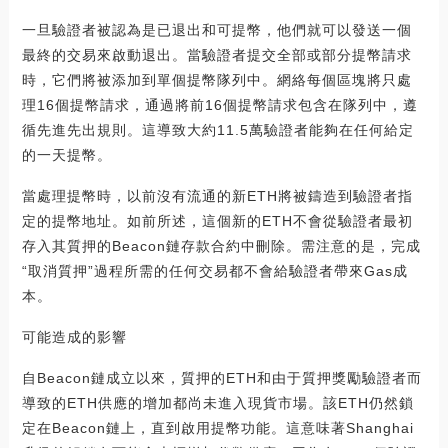
一旦驗證者被認為是已退出和可提幣，他們就可以發送一個
最終的交易來啟動退出。當驗證者提交全部或部分提幣請求
時，它們將被添加到單個提幣隊列中。網絡每個區塊將只處
理16個提幣請求，通過將前16個提幣請求包含在隊列中，遵
循先進先出規則。這導致大約11.5萬驗證者能夠在任何給定
的一天提幣。
當處理提幣時，以前沒有流通的新ETH將被鑄造到驗證者指
定的提幣地址。如前所述，這個新的ETH不會從驗證者最初
存入其質押的Beacon鏈存款合約中刪除。需注意的是，完成
“取消質押”過程所需的任何交易都不會給驗證者帶來Gas成
本。
可能造成的影響
自Beacon鏈成立以來，質押的ETH和由于質押獎勵驗證者而
導致的ETH供應的增加都尚未進入現貨市場。該ETH仍然鎖
定在Beacon鏈上，直到啟用提幣功能。這意味著Shanghai