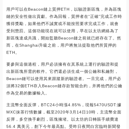
用戶可以在Beacon鏈上質押ETH，以驗證新區塊，并為區塊
鏈的安全性做出貢獻。作為回報，質押者在“正確”完成工作時
獲得獎勵，如果他們不誠實或不能按照要求完成工作，就會
受到懲罰。這個功能現在就可以使用，早在以太坊網絡為了
新區塊達成共識，開始監聽Beacon鏈之前就已經存在了。然
而，在Shanghai升級之前，用戶將無法提取他們所質押的
ETH。
要參與這個過程，用戶必須擁有在其系統上運行的驗證和提
出新區塊所需的軟件。它們還必須生成一個公鑰和私鑰對，
Beacon鏈可以使用其來跟蹤新的驗證者。一旦完成，用戶必
須將32個ETH存入Beacon鏈存款智能合約，并將他們的公鑰
作為交易的數據輸入。
主流幣全面反彈，BTC24小時漲4.85%，現報5470USDT:據
MXC抹茶行情數據，截至2020年3月14日10時，主流幣全面
反彈，多空換手劇烈，區塊擁堵。以太坊的日轉賬手續費達
56.4 萬美元，創下今年最高點。受昨日夜間白宮臨時新聞發