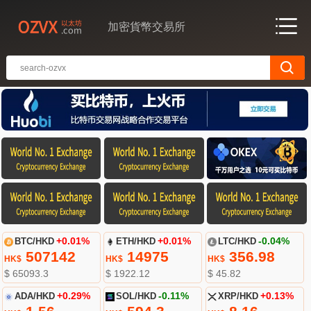
加密貨幣交易所
BTC/HKD
+0.01%
ETH/HKD
+0.01%
LTC/HKD
-0.04%
507142
14975
356.98
HK$
HK$
HK$
$ 65093.3
$ 1922.12
$ 45.82
ADA/HKD
+0.29%
SOL/HKD
-0.11%
XRP/HKD
+0.13%