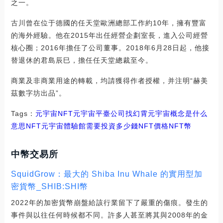
之一。
古川曾在位于德國的任天堂歐洲總部工作約10年，擁有豐富
的海外經驗。他在2015年出任經營企劃室長，進入公司經營
核心圈；2016年擔任了公司董事。2018年6月28日起，他接
替退休的君島辰巳，擔任任天堂總裁至今。
商業及非商業用途的轉載，均請獲得作者授權，并注明“赫美
茲數字坊出品”。
Tags：
元宇宙
NFT元宇宙平臺公司找幻霄
元宇宙概念是什么
意思NFT
元宇宙體驗館需要投資多少錢NFT價格
NFT幣
中幣交易所
SquidGrow：最大的 Shiba Inu Whale 的實用型加
密貨幣_SHIB:SHI幣
2022年的加密貨幣崩盤給該行業留下了嚴重的傷痕。發生的
事件與以往任何時候都不同。許多人甚至將其與2008年的金