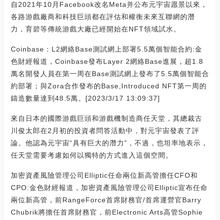
自2021年10月Facebook改名Meta并公布元宇宙愿景以來，
各路游戲廠商和科技巨頭都在評估和權衡未來互聯網的潛
力，育碧等傳統游戲大廠已經開始在NFT領域試水。
Coinbase：L2網絡Base測試網上部署5.5萬個智能合約:金
色財經報道，Coinbase發布Layer 2網絡Base進展，超1.8
萬名開發人員在第一周在Base測試網上發布了5.5萬個智能合
約部署；與Zora合作發布的Base,Introduced NFT第一周的
鑄造數量達到48.5萬。[2023/3/17 13:09:37]
來自日本的國際游戲巨頭和游戲機制造商任天堂，其總裁古
川俊太郎在2月初的投資者問答活動中，對元宇宙發表了評
論。他認為元宇宙“具有巨大的潛力”，不過，也坦率地表示，
任天堂需要考慮如何以獨特的方式進入這個空間。
加密資產風險管理公司Elliptic任命兩位新高管擔任CFO和
CPO:金色財經報道，加密資產風險管理公司Elliptic宣布任命
兩位新高管，前RangeForce首席財務官/首席運營官Barry
Chubrik將擔任首席財務官，前Electronic Arts高管Sophie