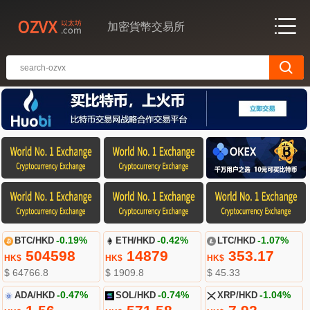
加密貨幣交易所
BTC/HKD
-0.19%
ETH/HKD
-0.42%
LTC/HKD
-1.07%
504598
14879
353.17
HK$
HK$
HK$
$ 64766.8
$ 1909.8
$ 45.33
ADA/HKD
-0.47%
SOL/HKD
-0.74%
XRP/HKD
-1.04%