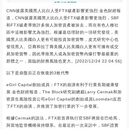
CNN披露美國黑人比白人受FTX破產影響更強烈:金色財經報
道，CNN披露美國黑人比白人受FTX破產影響更強烈，SBF
和FTX破產導致許多個人加密資產被抹去，而在有色人種社
區中這種影響尤為強烈。根據嘉信理財的一項研究發現，美
國黑人比美國白人更有可能投資加密貨幣，皮尤研究中心也
發現黑人、亞裔和拉丁裔美國人比美國白人更有可擁有或交
易加密貨幣，因此導致黑人成為加密貨幣內爆打擊最嚴重的
群體之一，面臨的財務風險也更大。[2022/12/24 22:04:56]
以下是崩盤后正在恢復的3枚代幣
eGirl Capital創始成員：FTX的崩潰有利于行業長期健康發
展:金色財經報道，The Block研究副總裁Larry Cermak和加
密原生風險投資公司eGirl Capital的創始成員Loomdart反思
了FTX的崩潰，并推測了加密行業的下一步發展。
根據Cermak的說法，FTX前首席執行官SBF將留在巴哈馬，
與當地監管機構保持聯系。在最近的一次采訪中，SBF證實