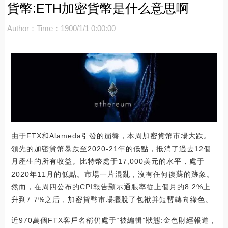
貨幣:ETH加密貨幣是什么意思啊
Author：
Time：1900/1/1 0:00:00
由于FTX和Alameda引發的崩盤，本周加密貨幣市場大跌。
領先的加密貨幣暴跌至2020-21年的低點，抵消了過去12個
月產生的所有收益。比特幣處于17,000美元的水平，處于
2020年11月的低點。市場一片混亂，沒有任何復蘇的跡象。
然而，在周四公布的CPI報告顯示通脹率從上個月的8.2%上
升到7.7%之后，加密貨幣市場擺脫了包袱并短暫轉向綠色。
近970萬個FTX客戶名稱仍處于“被編輯”狀態:金色財經報道，