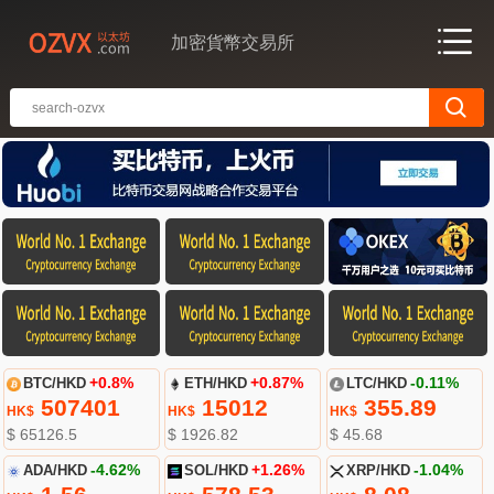
加密貨幣交易所
BTC/HKD
+0.8%
ETH/HKD
+0.87%
LTC/HKD
-0.11%
507401
15012
355.89
HK$
HK$
HK$
$ 65126.5
$ 1926.82
$ 45.68
ADA/HKD
-4.62%
SOL/HKD
+1.26%
XRP/HKD
-1.04%