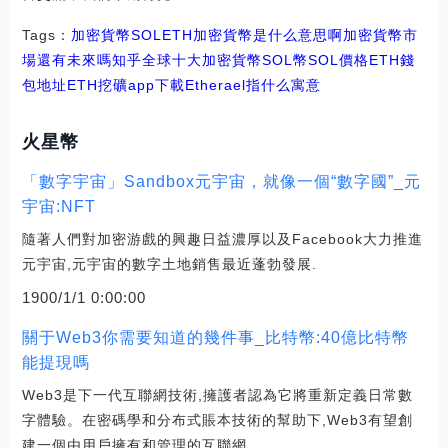
Tags：
加密貨幣
SOL
ETH加密貨幣是什么意思啊
加密貨幣市
場還有未來嗎知乎
全球十大加密貨幣SOL幣
SOL價格ETH錢
包地址
ETH挖礦app下載
Etherael指什么寓意
火星幣
「數字宇宙」Sandbox元宇宙，就像一個“數字國”_元
宇宙:NFT
隨著人們對加密游戲的興趣日益濃厚以及Facebook大力推進
元宇宙,元宇宙的數字土地銷售最近蓬勃發展.
1900/1/1 0:00:00
關于Web3你需要知道的幾件事_比特幣:40億比特幣
能提現嗎
Web3是下一代互聯網技術,擁護者認為它將重新定義日常數
字體驗。在密碼學和分布式賬本技術的幫助下,Web3有望創
建一個由用戶擁有和管理的互聯網.