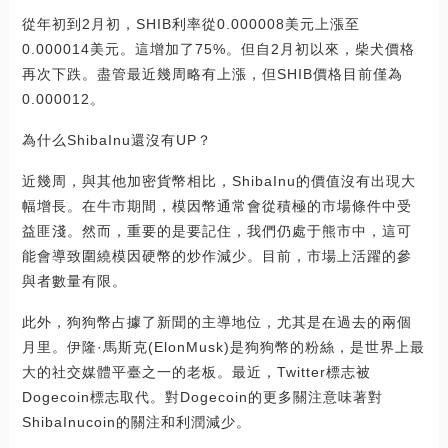
從年初到2月初，SHIB利率從0.000008美元上漲至
0.000014美元。這增加了75%。但自2月初以來，柴犬價格
再次下跌。盡管最近幾周略有上漲，但SHIB價格目前僅為
0.000012。
為什么ShibaInu還沒有UP？
近幾周，與其他加密貨幣相比，ShibaInu的價值沒有出現大
幅增長。在牛市期間，模因幣通常會從積極的市場條件中受
益匪淺。然而，重要的是要記住，我們仍處于熊市中，這可
能會導致圍繞模因硬幣的炒作減少。目前，市場上活躍的參
與者數量有限。
此外，狗狗幣占據了新聞的主導地位，尤其是在過去的兩個
月里。伊隆·馬斯克(ElonMusk)是狗狗幣的粉絲，是世界上最
大的社交媒體平臺之一的老板。最近，Twitter標志被
Dogecoin標志取代。對Dogecoin的更多關注意味著對
ShibaInucoin的關注和利潤減少。