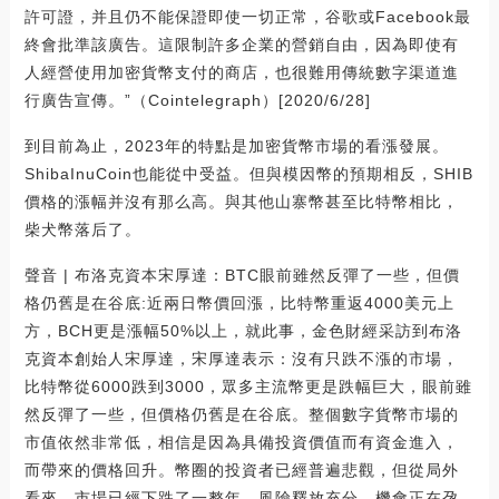
許可證，并且仍不能保證即使一切正常，谷歌或Facebook最
終會批準該廣告。這限制許多企業的營銷自由，因為即使有
人經營使用加密貨幣支付的商店，也很難用傳統數字渠道進
行廣告宣傳。”（Cointelegraph）[2020/6/28]
到目前為止，2023年的特點是加密貨幣市場的看漲發展。
ShibaInuCoin也能從中受益。但與模因幣的預期相反，SHIB
價格的漲幅并沒有那么高。與其他山寨幣甚至比特幣相比，
柴犬幣落后了。
聲音 | 布洛克資本宋厚達：BTC眼前雖然反彈了一些，但價
格仍舊是在谷底:近兩日幣價回漲，比特幣重返4000美元上
方，BCH更是漲幅50%以上，就此事，金色財經采訪到布洛
克資本創始人宋厚達，宋厚達表示：沒有只跌不漲的市場，
比特幣從6000跌到3000，眾多主流幣更是跌幅巨大，眼前雖
然反彈了一些，但價格仍舊是在谷底。整個數字貨幣市場的
市值依然非常低，相信是因為具備投資價值而有資金進入，
而帶來的價格回升。幣圈的投資者已經普遍悲觀，但從局外
看來，市場已經下跌了一整年，風險釋放充分，機會正在孕