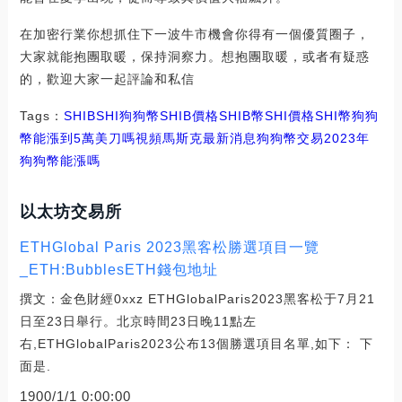
在加密行業你想抓住下一波牛市機會你得有一個優質圈子，
大家就能抱團取暖，保持洞察力。想抱團取暖，或者有疑惑
的，歡迎大家一起評論和私信
Tags：
SHIB
SHI
狗狗幣SHIB價格
SHIB幣SHI價格
SHI幣狗狗
幣能漲到5萬美刀嗎視頻
馬斯克最新消息狗狗幣交易
2023年
狗狗幣能漲嗎
以太坊交易所
ETHGlobal Paris 2023黑客松勝選項目一覽
_ETH:BubblesETH錢包地址
撰文：金色財經0xxz ETHGlobalParis2023黑客松于7月21
日至23日舉行。北京時間23日晚11點左
右,ETHGlobalParis2023公布13個勝選項目名單,如下： 下
面是.
1900/1/1 0:00:00