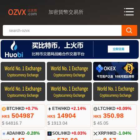
加密貨幣交易所
BTC/HKD
+0.7%
ETH/HKD
+2.14%
LTC/HKD
+0.09%
504987
14904
350.98
HK$
HK$
HK$
$ 64816.7
$ 1913.04
$ 45.05
ADA/HKD
-0.28%
SOL/HKD
+0.03%
XRP/HKD
-1.04%