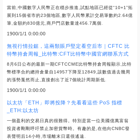
當前,中國數字人民幣正在穩步推進,試點地區已經從“10+1”拓
展到15個省市的23個地區,數字人民幣累計交易筆數約2.64億
筆,金額約830億元,商戶門店數量達456.7萬個.
1900/1/1 0:00:00
無視行情拉鋸，這兩類賬戶堅定看空后市｜CFTC 比
特幣持倉周報_比特幣:CFT比特幣中國官網聯系方式
8月6日公布的最新一期CFTCCME比特幣持倉周報顯示,比特
幣標準合約總持倉量自14957下降至12849,該數值過去幾周
的漲勢戛然而止,直接創出了近7個統計周期新低.
1900/1/1 0:00:00
以太坊「ETH」即將投降？先看看這些 PoS 指標
_ETH:以太坊
一個盈利的交易日真的很難得。特別是當一位美國億萬富翁
投資者剛剛呼吁禁止加密貨幣時。有趣的是,在他向CNBC發
表聲明后14小時,市場離末日還很遙遠.