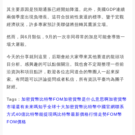
其主要原因是預期通脹已經開始降溫。此外，美國GDP連續
兩個季度出現負增長。這符合技術性衰退的標準。鑒于宏觀
經濟狀況，許多專家預計美聯儲將扭轉其鷹派立場。
然而，與6月類似，9月的一次非同尋常的加息可能會導致一
場大屠殺。
今天的分享就到這里，后期會給大家帶來其他賽道的龍頭項
目分析。感興趣的可以點個關注。我也會不定期整理一些前
沿資詢和項目點評，歡迎各位志同道合的幣圈人一起來探
索。有問題可以評論提問或者私信，所有資訊平臺均為團子
財經。
Tags：
加密貨幣
比特幣
FOM加密貨幣是什么意思啊
加密貨幣
市場還有未來嗎知乎
全球十大加密貨幣比特幣中國官網聯系
方式
40億比特幣能提現嗎
比特幣最新價格行情走勢FOM幣
FOM價格