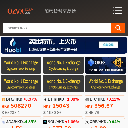
加密貨幣交易所
BTC/HKD
+0.97%
ETH/HKD
+1.08%
LTC/HKD
+0.11%
508270
15043
356.67
HK$
HK$
HK$
$ 65238.1
$ 1930.86
$ 45.78
ADA/HKD
-4.35%
SOL/HKD
+1.09%
XRP/HKD
-0.94%