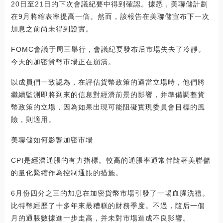
20日至21日的下次會議紀要中得到確認。據悉，美聯儲計劃
在9月將縮表率提高一倍。然而，該報告在美聯儲宣布下一次
加息之前尚未得到證實。
FOMC會議于周三舉行，會議紀要發布后市場失去了冷靜。
今天的加密貨幣市場正在崩潰。
以成員們一致認為，在評估貨幣政策的適當立場時，他們將
繼續監測即將到來的信息對經濟前景的影響，并準備調整貨
幣政策的立場，因為如果出現可能阻礙實現委員會目標的風
險，則適用。
美聯儲如何影響加密市場
CPI是經濟通脹的有力指標。較高的通脹率通常伴隨著美聯儲
的量化緊縮作為控制通脹的措施。
6月份四分之三的加息在加密貨幣市場引發了一場血腥洗禮。
比特幣經歷了十多年來最糟糕的財務季度。不過，隨后一個
月的通脹數據進一步走高，并未對市場造成不良影響。