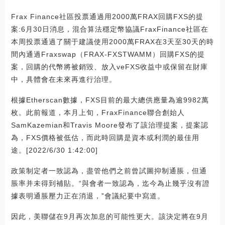
Frax Finance社區投票通過用2000萬FRAX回購FXS的提
案:6月30日消息，混合算法穩定幣協議FraxFinance社區在
本周投票通過了關于建議使用2000萬FRAX在3天至30天的時
間內通過Fraxswap（FRAX-FXSTWAMM）回購FXS的提
案，回購的代幣將被銷毀、放入veFXS收益中或保留在財庫
中，具體會在未來再進行治理。
根據Etherscan數據，FXS目前的最大總供應量為逾9982萬
枚。此前報道，本月上旬，FraxFinance聯合創始人
SamKazemian和Travis Moore發布了該治理提案，提案認
為，FXS價格被低估，而此時回購是資本或利潤的最佳用
途。[2022/6/30 1:42:00]
政策制定者一致認為，盡管他們之前曾試圖抑制通脹，但通
脹率并未得到補貼。“與會者一致認為，迄今為止幾乎沒有證
據表明通脹壓力正在消退，”會議紀要中寫道。
因此，美聯儲在9月再次加息的可能性更大。該決定將在9月