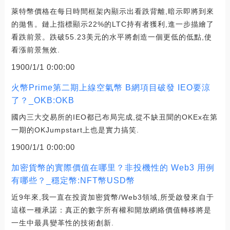
萊特幣價格在每日時間框架內顯示出看跌背離,暗示即將到來
的拋售。鏈上指標顯示22%的LTC持有者獲利,進一步描繪了
看跌前景。跌破55.23美元的水平將創造一個更低的低點,使
看漲前景無效.
1900/1/1 0:00:00
火幣Prime第二期上線空氣幣 B網項目破發 IEO要涼
了？_OKB:OKB
國內三大交易所的IEO都已布局完成,從不缺丑聞的OKEx在第
一期的OKJumpstart上也是實力搞笑.
1900/1/1 0:00:00
加密貨幣的實際價值在哪里？非投機性的 Web3 用例
有哪些？_穩定幣:NFT幣USD幣
近9年來,我一直在投資加密貨幣/Web3領域,所受啟發來自于
這樣一種承諾：真正的數字所有權和開放網絡價值轉移將是
一生中最具變革性的技術創新.