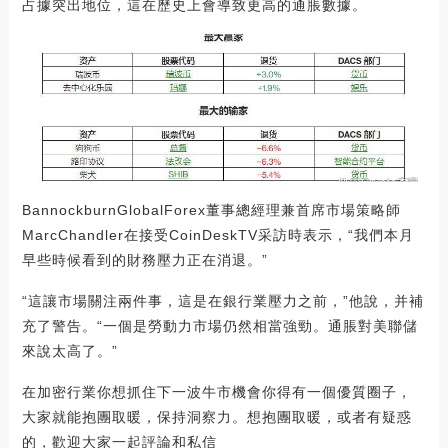
占據突出地位，這在歷史上會導致更高的通脹數據。
BannockburnGlobalForex董事總經理兼首席市場策略師
MarcChandler在接受CoinDeskTV采訪時表示，“我們本月
早些時候看到的財務壓力正在消退。”
“這讓市場關注兩件事，這是在銀行業壓力之前，”他說，并補
充了警告。“一個是勞動力市場仍然相當強勁。通脹對美聯儲
來說太高了。”
在加密行業你想抓住下一波牛市機會你得有一個優質圈子，
大家就能抱團取暖，保持洞察力。想抱團取暖，或者有疑惑
的，歡迎大家一起評論和私信