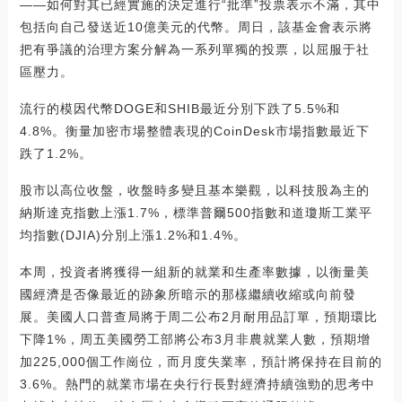
——如何對其已經實施的決定進行“批準”投票表示不滿，其中
包括向自己發送近10億美元的代幣。周日，該基金會表示將
把有爭議的治理方案分解為一系列單獨的投票，以屈服于社
區壓力。
流行的模因代幣DOGE和SHIB最近分別下跌了5.5%和
4.8%。衡量加密市場整體表現的CoinDesk市場指數最近下
跌了1.2%。
股市以高位收盤，收盤時多變且基本樂觀，以科技股為主的
納斯達克指數上漲1.7%，標準普爾500指數和道瓊斯工業平
均指數(DJIA)分別上漲1.2%和1.4%。
本周，投資者將獲得一組新的就業和生產率數據，以衡量美
國經濟是否像最近的跡象所暗示的那樣繼續收縮或向前發
展。美國人口普查局將于周二公布2月耐用品訂單，預期環比
下降1%，周五美國勞工部將公布3月非農就業人數，預期增
加225,000個工作崗位，而月度失業率，預計將保持在目前的
3.6%。熱門的就業市場在央行行長對經濟持續強勁的思考中