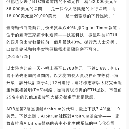
但他也反映了BTC前進道路的不確定性，稱“32,000美元至
36,000美元的區間……是一個令人感興趣的上行區域，而
18,000美元至20,000美元……是一個強勁的下行區間。”
臺灣顯卡制造商四月份出貨暴跌40%:據Digital Times報道，
位于的臺灣三家顯卡制造商——技嘉科技、微星科技和TUL
的四月份出貨數量較前一個月暴跌40%。據行業人士分析，
出貨量銳減和數字貨幣礦機需求量驟降密不可分。
[2018/4/28]
以太幣也比前一天小幅上漲至1,788美元，下跌1.6%，但仍
處于過去兩周的區間內。以太坊開發人員現在正在等待上海
升級，該升級計劃于4月12日進行，這將標志著以太坊完全過
渡到股權證明(PoS)網絡，從而實現抵押的ETH提款。市值前
25名中的其他加密貨幣大部分都處于虧損狀態。
ARB是第2層區塊鏈Arbitrum的代幣，最近下跌7.4%至1.19
美元。下跌之際，Arbitrum社區對Arbitrum基金會——一家
負責推廣Arbitrum聲稱的去中心化生態系統的中心化公司