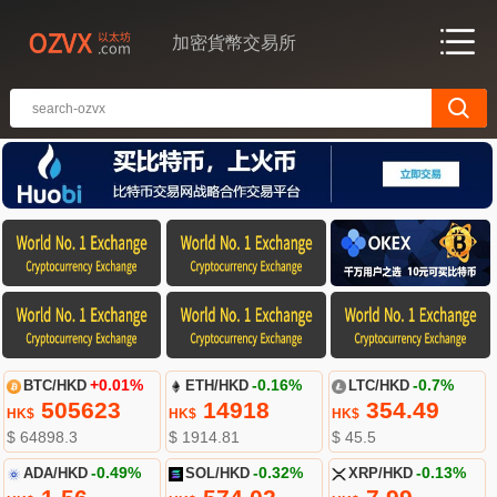
加密貨幣交易所
BTC/HKD
+0.01%
ETH/HKD
-0.16%
LTC/HKD
-0.7%
505623
14918
354.49
HK$
HK$
HK$
$ 64898.3
$ 1914.81
$ 45.5
ADA/HKD
-0.49%
SOL/HKD
-0.32%
XRP/HKD
-0.13%