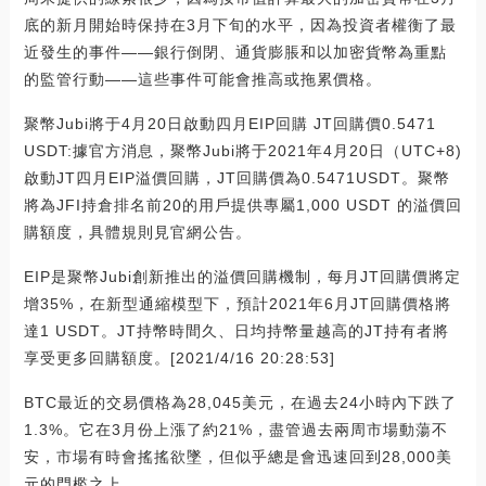
底的新月開始時保持在3月下旬的水平，因為投資者權衡了最
近發生的事件——銀行倒閉、通貨膨脹和以加密貨幣為重點
的監管行動——這些事件可能會推高或拖累價格。
聚幣Jubi將于4月20日啟動四月EIP回購 JT回購價0.5471
USDT:據官方消息，聚幣Jubi將于2021年4月20日（UTC+8)
啟動JT四月EIP溢價回購，JT回購價為0.5471USDT。聚幣
將為JFI持倉排名前20的用戶提供專屬1,000 USDT 的溢價回
購額度，具體規則見官網公告。
EIP是聚幣Jubi創新推出的溢價回購機制，每月JT回購價將定
增35%，在新型通縮模型下，預計2021年6月JT回購價格將
達1 USDT。JT持幣時間久、日均持幣量越高的JT持有者將
享受更多回購額度。[2021/4/16 20:28:53]
BTC最近的交易價格為28,045美元，在過去24小時內下跌了
1.3%。它在3月份上漲了約21%，盡管過去兩周市場動蕩不
安，市場有時會搖搖欲墜，但似乎總是會迅速回到28,000美
元的門檻之上。