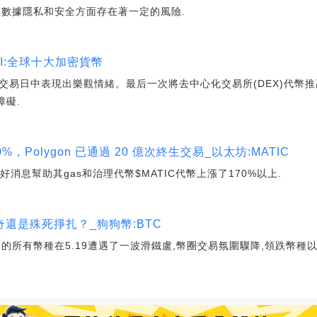
在數據隱私和安全方面存在著一定的風險.
NI:全球十大加密貨幣
看漲交易日中表現出樂觀情緒。最后一次將去中心化交易所(DEX)代幣推
障礙.
70%，Polygon 已通過 20 億次終生交易_以太坊:MATIC
續好消息幫助其gas和治理代幣$MATIC代幣上漲了170%以上.
還是殊死掙扎？_狗狗幣:BTC
的所有幣種在5.19遭遇了一波滑鐵盧,幣圈交易氛圍驟降,領跌幣種以B