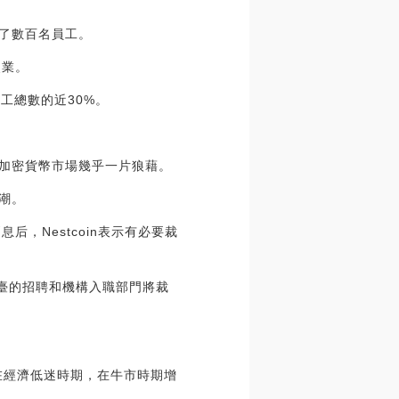
解雇了數百名員工。
失業。
員工總數的近30%。
1月的加密貨幣市場幾乎一片狼藉。
員潮。
后，Nestcoin表示有必要裁
平臺的招聘和機構入職部門將裁
。在經濟低迷時期，在牛市時期增