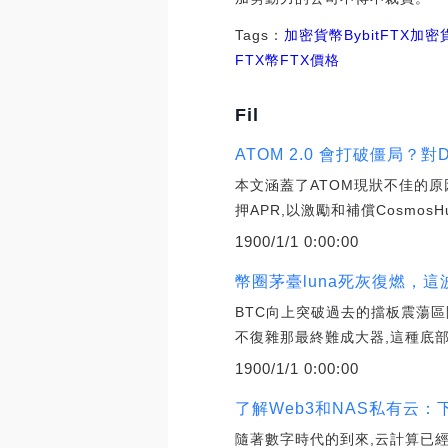
Tags：
加密貨幣
Bybit
FTX加
FTX幣
FTX價格
Fil
ATOM 2.0 會打破僵局？對
本文涵蓋了ATOM現狀不佳的原因
押APR,以激勵和補償Cosmos
1900/1/1 0:00:00
幣圈茅臺luna死灰復燃，這波
BTC向上突破過去的擋板震蕩區
不復雜那最終難成大器,這種底部
1900/1/1 0:00:00
了解Web3和NAS私有云：
隨著數字時代的到來,云計算已