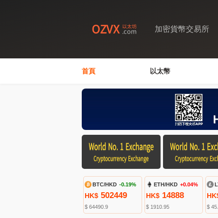
加密貨幣交易所
首頁
以太幣
BTC/HKD
-0.19%
ETH/HKD
+0.04%
L
502449
14888
HK$
HK$
HK
$ 64490.9
$ 1910.95
$ 45