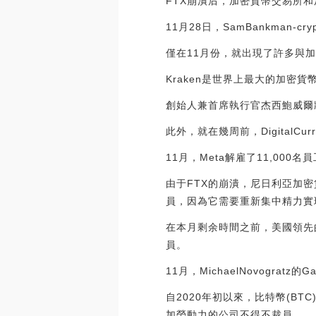
FTX崩潰后，加密貨幣交易所
11月28日，SamBankman
僅在11月份，就出現了許多與
Kraken是世界上最大的加密
創始人兼首席執行官杰西鮑威爾
此外，就在幾周前，DigitalC
11月，Meta解雇了11,0
由于FTX的崩潰，尼日利亞加密貨
員，因為它需要重新集中精力實
在本月剩余時間之前，美國領先的
員。
11月，MichaelNovogratz的
自2020年初以來，比特幣(B
加勞動力的公司不得不裁員。