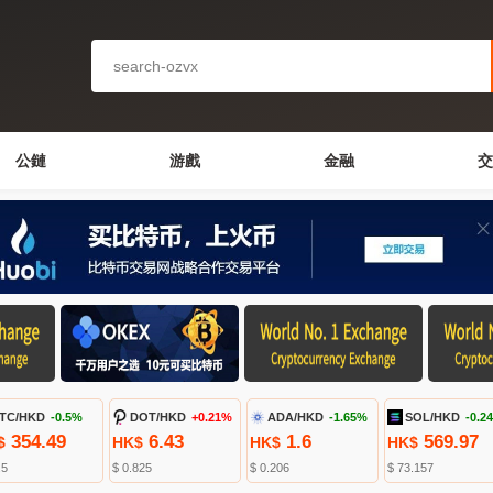
公鏈
游戲
金融
交
TC/HKD
-0.5%
DOT/HKD
+0.21%
ADA/HKD
-1.65%
SOL/HKD
-0.2
354.49
6.43
1.6
569.97
$
HK$
HK$
HK$
.5
$ 0.825
$ 0.206
$ 73.157