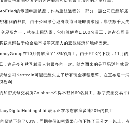
和加密貨幣相關公司受到客戶撤離和監管審查加強的沉重打擊。
-cryptoFried的帝國申請破產，作為重組過程的一部分，該公司已經
加密相關的裁員，由于公司擔心經濟衰退可能即將來臨，導致數千人
貨幣交易所之一，就在上周透露，它打算解雇1,100名員工，這占公司
將裁員歸咎于給金融市場帶來壓力的宏觀經濟和地緣因素。
urrencyGroup在10月份解雇了13%的員工。由于FTX的下跌，1
00名員工，這是今年秋季裁員人數最多的一次。隨之而來的是亞馬遜的裁
幣公司Nestcoin可能已經失去了所有現金和穩定幣。在宣布這一消息
現盈利
加密貨幣交易所Coinbase不得不裁掉60名員工。數字資產交易
GalaxyDigitalHoldingsLtd.表示正在考慮解雇多達20%的員工。
TC)的價值下降了63%，同期整個加密貨幣市值下降了三分之一以上