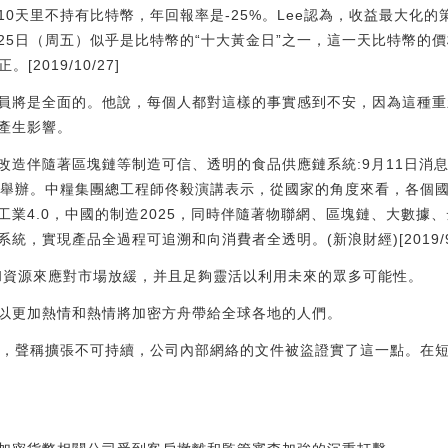
0天里不持有比特幣，年回報率是-25%。Lee認為，收益最大化的策略
月25日（周五）似乎是比特幣的“十大黃金日”之一，這一天比特幣的價
2019/10/27]
員將是全面的。他說，每個人都對這樣的事實感到不安，因為這種重
產生影響。
業改造伴隨著區塊鏈等制造可信、透明的食品供應鏈系統:9月11日消
在大連舉辦。中糧集團總工程師佟毅演講表示，從國家的角度來看，各個
工業4.0，中國的制造2025，同時伴隨著物聯網、區塊鏈、大數據
，實現產品全過程可追溯和向消費者全透明。(新浪財經)[2019/9/
架和資源來應對市場放緩，并且足夠靈活以利用未來的眾多可能性。
以更加熱情和熱情將加密方舟帶給全球各地的人們。
了員工，聲稱擴張不可持續，公司內部網絡的文件被盜證實了這一點。在短
。