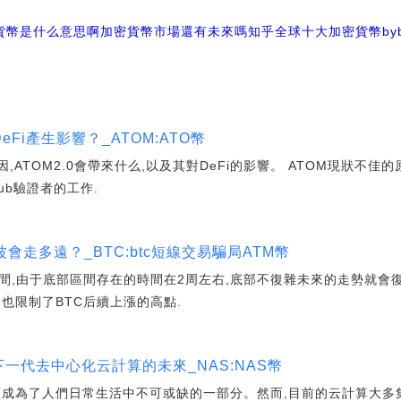
密貨幣是什么意思啊
加密貨幣市場還有未來嗎知乎
全球十大加密貨幣byb
DeFi產生影響？_ATOM:ATO幣
,ATOM2.0會帶來什么,以及其對DeFi的影響。 ATOM現狀不佳
Hub驗證者的工作.
會走多遠？_BTC:btc短線交易騙局ATM幣
間,由于底部區間存在的時間在2周左右,底部不復雜未來的走勢就會
也限制了BTC后續上漲的高點.
下一代去中心化云計算的未來_NAS:NAS幣
經成為了人們日常生活中不可或缺的一部分。然而,目前的云計算大多