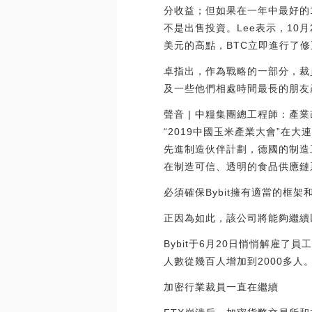
分收益；但如果在一年中最好的1
不是出售投資。Lee表示，10
美元的高點，BTC立即進行了修正。[
卓指出，作為戰略的一部分，裁
及一些他們相處時間最長的朋友
聲音 | 中糧集團總工程師：產
“2019中國玉米產業大會”
先進制造伙伴計劃，德國的制造
在制造可信、透明的食品供應鏈系統
必須確保Bybit擁有適當的框
正因為如此，該公司將能夠繼續
Bybit于6月20日悄悄解雇
人數從幾百人增加到2000多人
加密行業裁員一直在繼續