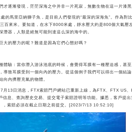
們才逐漸發現，茫茫深海之中并非一片死寂，無數生物在這一片漆黑
米處的馬里亞納獅子魚，是目前人們發現的“最深的深海魚”。作為對比
三百來米。要知道，在水下8000米處，靜水壓大約是800個大氣
深潛器，人類是絕無可能到達這么深的海中的。
巨大的壓力的呢？難道是因為它們心態好嗎？
種體驗：當你潛入游泳池底的時候，會覺得耳膜有一種壓迫感，甚至
，導致耳膜受到一個向內的壓力。從這個例子我們可以得出一個結論
始向內擠壓充氣的物體。
13日消息，FTX索賠門戶網站已重新上線，為FTX、FTX US、Block
供訪問賬戶信息、查詢歷史交易、提交電子索賠證明等功能。據悉，客戶提出
賠必須在截止日期之前提交。[2023/7/13 10:52:10]