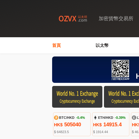
加密貨幣交易所
首頁
以太幣
BTC/HKD
-0.4%
ETH/HKD
-0.39%
L
505040
14915.4
HK$
HK$
HK
$ 64823.5
$ 1914.44
$ 46