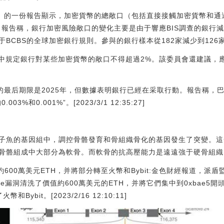
S）的一份報告顯示，加密貨幣的總敞口（包括直接接觸加密貨幣和通過
5.4%。報告稱，銀行加密風險敞口的變化主要是由于響應BIS調查的銀
BCBS的全球加密銀行規則。參與的銀行樣本從182家減少到126
，其中規定銀行對某些加密貨幣的敞口不得超過2%。該委員會還建議，
的最后期限是2025年，但數據表明銀行已經在采取行動。報告稱，巴
%和0.001%”。[2023/3/1 12:35:27]
子魚的基因組中，調控骨骼發育和骨組織骨化的基因發生了突變。這
骨骼組成中大部分為軟骨。而軟骨的抗高壓能力是遠遠強于硬骨組織
清洗約600萬美元ETH，并將部分轉至火幣和Bybit:金色財經報道，派盾監測
 Bridge漏洞清洗了價值約600萬美元的ETH，并將它們集中到0xbae
Bybit。[2023/2/16 12:10:11]