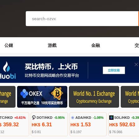
公鏈
游戲
金融
交
TC/HKD
+0.61%
DOT/HKD
-0.95%
ADA/HKD
-1.08%
SOL/HKD
-0.3
359.32
6.31
1.53
592.63
$
HK$
HK$
HK$
.12
$ 0.81
$ 0.197
$ 76.066