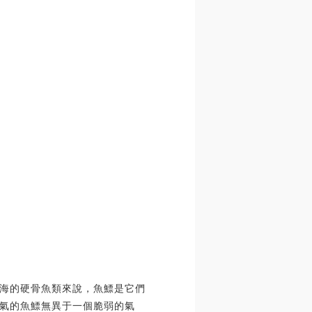
海的硬骨魚類來說，魚鰾是它們
氣的魚鰾無異于一個脆弱的氣