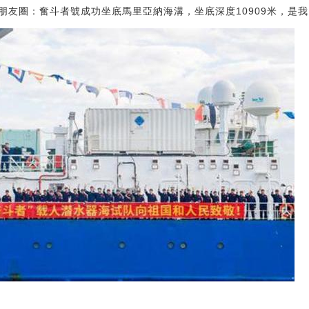
朋友圈：奮斗者號成功坐底馬里亞納海溝，坐底深度10909米，是