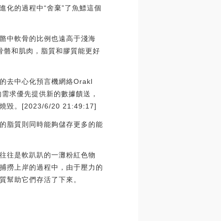
進化的過程中“舍棄”了魚鰾這個
骼中軟骨的比例也遠高于淺海
于骨骼和肌肉，脂質和膠質能更好
設計的去中心化預言機網絡Orakl
DApp的需求優先提供新的數據饋送，
2023/6/20 21:49:17]
的脂質則同時能夠儲存更多的能
往往是軟趴趴的一灘粉紅色物
捕撈上岸的過程中，由于壓力的
質幫助它們存活了下來。