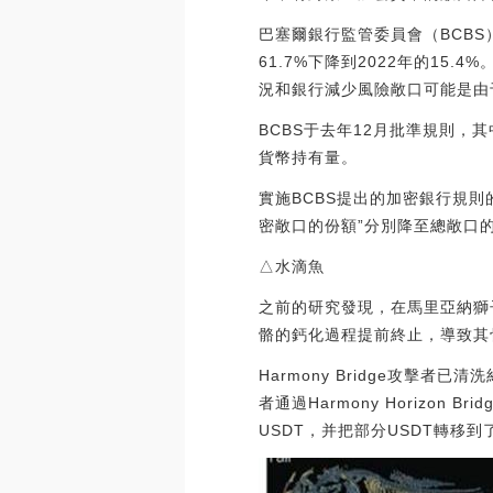
巴塞爾銀行監管委員會（BCB
61.7%下降到2022年的1
況和銀行減少風險敞口可能是由于
BCBS于去年12月批準規則
貨幣持有量。
實施BCBS提出的加密銀行規則
密敞口的份額”分別降至總敞口的0.003
△水滴魚
之前的研究發現，在馬里亞納獅
骼的鈣化過程提前終止，導致其
Harmony Bridge攻擊者已
者通過Harmony Horizon
USDT，并把部分USDT轉移到了火幣和