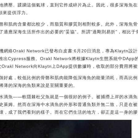
地擠壓、蹂躪這個氣球，直到它炸成碎片為止。因此，很多深海魚在
類來提供浮力。
骼和肌肉含量都比較少，而脂質和膠質則相對較多。此外，深海魚骨
了適應深海生活所作出的必要的“妥協”。所謂“過剛則易折”，相比
網絡Orakl Network已發布白皮書:6月20日消息，專為Klaytn
出Cypress服務。Orakl Network將根據Klaytn生態系統中
kl Network向Klaytn上DApp提供數據時，收取的部分費用將被燒毀。[
個好處，較低比例的骨骼和肌肉能降低深海魚的能量消耗，而高比例
稀薄的深海的魚類來說是至關重要的。
水滴魚——軟隱棘杜父魚就是一個很好的例子。被捕撈上岸的水滴魚
史萊姆。然而在深海中水滴魚的外形和普通魚類并無二致，只是在被
壞，成了我們看到的樣子。而在它們生活的地方，卻正是這一身的膠