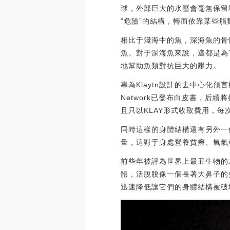
球，外部巨大的水壓會毫無保留
“危險”的結構，轉而依靠某些脂
相比于淺海中的魚，深海魚的骨
魚。對于深海魚來說，這都是為
地幫助魚類對抗巨大的壓力。
專為Klaytn設計的去中心化預言機
Network已發布白皮書，后續將推
且只以KLAY形式收取費用，每次Ora
同時這樣的身體結構還有另外一
量，這對于身處營養貧瘠、氧氣
前些年被評為世界上最丑生物的
體，活脫脫像一個長著大鼻子的
迅速降低讓它們的身體結構被破