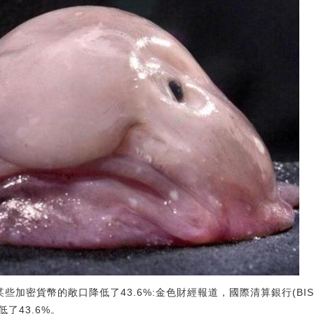
某些加密貨幣的敞口降低了43.6%:金色財經報道，國際清算銀行(BI
了43.6%。