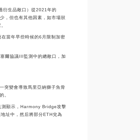
衍生品敞口）從2021年的
行減少，但也有其他因素，如市場狀
家。
應在當年早些時候的6月限制加密
塞爾協議III監測中的總敞口，加
一突變會導致馬里亞納獅子魚骨
的。
顯示，Harmony Bridge攻擊
5開頭地址中，然后將部分ETH兌為