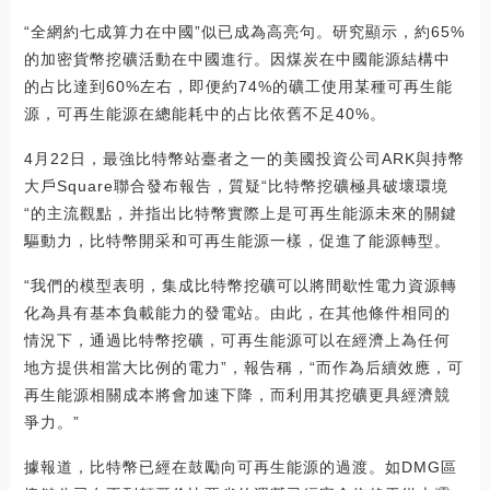
“全網約七成算力在中國”似已成為高亮句。研究顯示，約65%
的加密貨幣挖礦活動在中國進行。因煤炭在中國能源結構中
的占比達到60%左右，即便約74%的礦工使用某種可再生能
源，可再生能源在總能耗中的占比依舊不足40%。
4月22日，最強比特幣站臺者之一的美國投資公司ARK與持幣
大戶Square聯合發布報告，質疑“比特幣挖礦極具破壞環境
“的主流觀點，并指出比特幣實際上是可再生能源未來的關鍵
驅動力，比特幣開采和可再生能源一樣，促進了能源轉型。
“我們的模型表明，集成比特幣挖礦可以將間歇性電力資源轉
化為具有基本負載能力的發電站。由此，在其他條件相同的
情況下，通過比特幣挖礦，可再生能源可以在經濟上為任何
地方提供相當大比例的電力”，報告稱，“而作為后續效應，可
再生能源相關成本將會加速下降，而利用其挖礦更具經濟競
爭力。”
據報道，比特幣已經在鼓勵向可再生能源的過渡。如DMG區