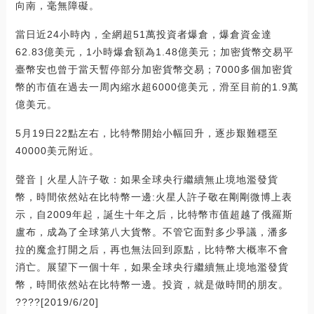
向南，毫無障礙。
當日近24小時內，全網超51萬投資者爆倉，爆倉資金達
62.83億美元，1小時爆倉額為1.48億美元；加密貨幣交易平
臺幣安也曾于當天暫停部分加密貨幣交易；7000多個加密貨
幣的市值在過去一周內縮水超6000億美元，滑至目前的1.9萬
億美元。
5月19日22點左右，比特幣開始小幅回升，逐步艱難穩至
40000美元附近。
聲音 | 火星人許子敬：如果全球央行繼續無止境地濫發貨
幣，時間依然站在比特幣一邊:火星人許子敬在剛剛微博上表
示，自2009年起，誕生十年之后，比特幣市值超越了俄羅斯
盧布，成為了全球第八大貨幣。不管它面對多少爭議，潘多
拉的魔盒打開之后，再也無法回到原點，比特幣大概率不會
消亡。展望下一個十年，如果全球央行繼續無止境地濫發貨
幣，時間依然站在比特幣一邊。投資，就是做時間的朋友。
????[2019/6/20]