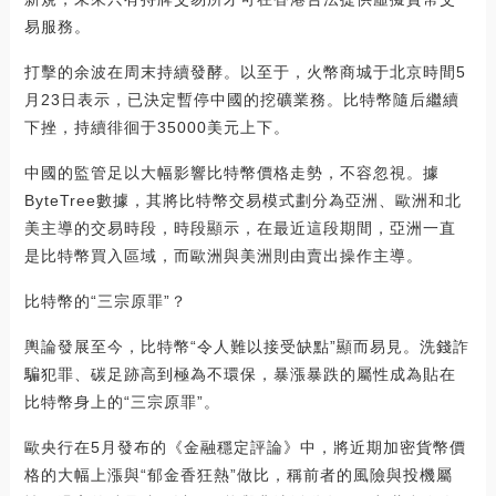
易服務。
打擊的余波在周末持續發酵。以至于，火幣商城于北京時間5
月23日表示，已決定暫停中國的挖礦業務。比特幣隨后繼續
下挫，持續徘徊于35000美元上下。
中國的監管足以大幅影響比特幣價格走勢，不容忽視。據
ByteTree數據，其將比特幣交易模式劃分為亞洲、歐洲和北
美主導的交易時段，時段顯示，在最近這段期間，亞洲一直
是比特幣買入區域，而歐洲與美洲則由賣出操作主導。
比特幣的“三宗原罪”？
輿論發展至今，比特幣“令人難以接受缺點”顯而易見。洗錢詐
騙犯罪、碳足跡高到極為不環保，暴漲暴跌的屬性成為貼在
比特幣身上的“三宗原罪”。
歐央行在5月發布的《金融穩定評論》中，將近期加密貨幣價
格的大幅上漲與“郁金香狂熱”做比，稱前者的風險與投機屬