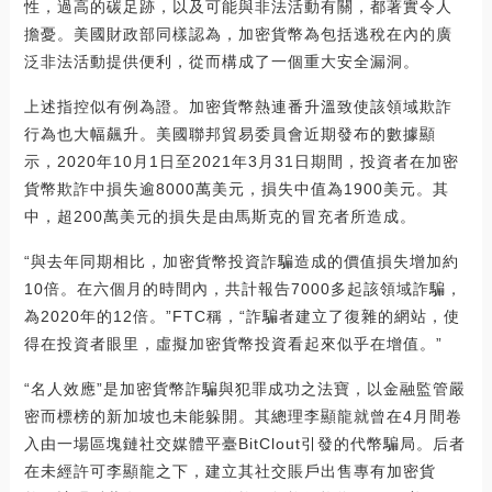
性，過高的碳足跡，以及可能與非法活動有關，都著實令人
擔憂。美國財政部同樣認為，加密貨幣為包括逃稅在內的廣
泛非法活動提供便利，從而構成了一個重大安全漏洞。
上述指控似有例為證。加密貨幣熱連番升溫致使該領域欺詐
行為也大幅飆升。美國聯邦貿易委員會近期發布的數據顯
示，2020年10月1日至2021年3月31日期間，投資者在加密
貨幣欺詐中損失逾8000萬美元，損失中值為1900美元。其
中，超200萬美元的損失是由馬斯克的冒充者所造成。
“與去年同期相比，加密貨幣投資詐騙造成的價值損失增加約
10倍。在六個月的時間內，共計報告7000多起該領域詐騙，
為2020年的12倍。”FTC稱，“詐騙者建立了復雜的網站，使
得在投資者眼里，虛擬加密貨幣投資看起來似乎在增值。”
“名人效應”是加密貨幣詐騙與犯罪成功之法寶，以金融監管嚴
密而標榜的新加坡也未能躲開。其總理李顯龍就曾在4月間卷
入由一場區塊鏈社交媒體平臺BitClout引發的代幣騙局。后者
在未經許可李顯龍之下，建立其社交賬戶出售專有加密貨