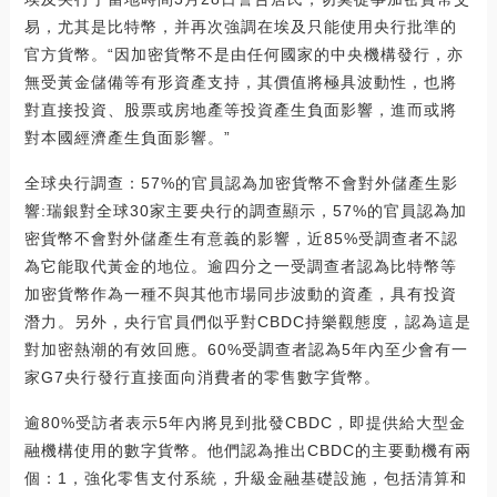
易，尤其是比特幣，并再次強調在埃及只能使用央行批準的
官方貨幣。“因加密貨幣不是由任何國家的中央機構發行，亦
無受黃金儲備等有形資產支持，其價值將極具波動性，也將
對直接投資、股票或房地產等投資產生負面影響，進而或將
對本國經濟產生負面影響。”
全球央行調查：57%的官員認為加密貨幣不會對外儲產生影
響:瑞銀對全球30家主要央行的調查顯示，57%的官員認為加
密貨幣不會對外儲產生有意義的影響，近85%受調查者不認
為它能取代黃金的地位。逾四分之一受調查者認為比特幣等
加密貨幣作為一種不與其他市場同步波動的資產，具有投資
潛力。另外，央行官員們似乎對CBDC持樂觀態度，認為這是
對加密熱潮的有效回應。60%受調查者認為5年內至少會有一
家G7央行發行直接面向消費者的零售數字貨幣。
逾80%受訪者表示5年內將見到批發CBDC，即提供給大型金
融機構使用的數字貨幣。他們認為推出CBDC的主要動機有兩
個：1，強化零售支付系統，升級金融基礎設施，包括清算和