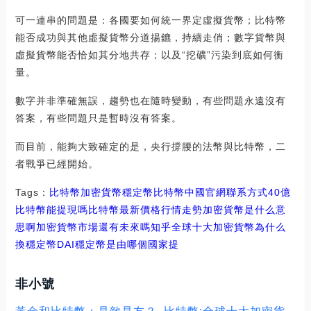
可一連串的問題是：各國要如何統一界定虛擬貨幣；比特幣
能否成功與其他虛擬貨幣分道揚鑣，持續走俏；數字貨幣與
虛擬貨幣能否恰如其分地共存；以及“挖礦”污染到底如何衡
量。
數字并非準確無誤，趨勢也在隨時變動，有些問題永遠沒有
答案，有些問題只是暫時沒有答案。
而目前，能夠大致確定的是，央行撐腰的法幣與比特幣，二
者戰爭已經開始。
Tags：
比特幣
加密貨幣
穩定幣比特幣中國官網聯系方式
40億
比特幣能提現嗎
比特幣最新價格行情走勢加密貨幣是什么意
思啊
加密貨幣市場還有未來嗎知乎
全球十大加密貨幣為什么
換穩定幣DAI
穩定幣是由哪個國家提
非小號