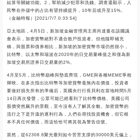
結算等關鍵功能。2，幫助減少犯罪和洗錢。調查還顯示，人
民幣在外儲中的占比有望持續提升，10年后或升至15%。
（金融時報）[2021/7/7 0:33:54]
亞太地區，4月5日，新加坡金融管理局主席尚達曼在該國議
會表示，加密貨幣絕對不適合散戶投資者。但他隨即補充
稱，與股票和債券相比，新加坡的加密貨幣市場仍然很小，
比特幣、以太幣和瑞波在2020年的日交易量峰值之和僅為新
加坡交易所證券日交易量的2%。
4月至5月，比特幣巔峰與墊底齊現，GME與各種MEME爭相
輝映。在多次指出比特幣等加密貨幣毫無內在價值，投資者
要做好損失所有的準備后，英國央行行長貝利在當地時間5月
14日再次發聲，公眾可能已經看到了比特幣價格、美國公司
股價突然飆升的景觀，至今沒有人了解其全貌。加密貨幣的
流行之下是升溫的逐利行為，人們在尋找投資機會，但它根
本不具任何價值，而這恰恰可將其視為警告信號。
當然，從62308.8聚光臺到如今苦苦支撐的30000美元偏上，