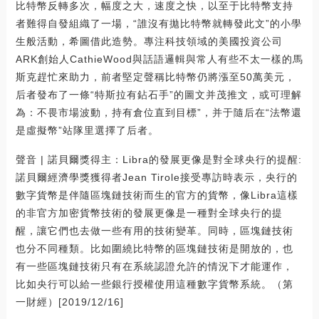
比特幣反轉多次，幅度之大，速度之快，以至于比特幣支持
者難得自發組織了一場，“誰沒有拋比特幣就轉發此文”的小學
生般活動，希圖借此造勢。專注科技領域的美國投資公司
ARK創始人CathieWood與話語邏輯與常人有些不太一樣的馬
斯克趕忙來助力，前者堅定聲稱比特幣仍將漲至50萬美元，
后者發布了一條“特斯拉有鉆石手”的圖文并茂推文，或可理解
為：不畏市場波動，持有倉位直到目標”，并于隨后在“法幣還
是虛擬幣”站隊里選擇了后者。
聲音 | 諾貝爾獎得主：Libra的發展更像是對全球央行的提醒:
諾貝爾經濟學獎獲得者Jean Tirole接受專訪時表示，央行的
數字貨幣是伴隨區塊鏈技術而生的官方的貨幣，像Libra這樣
的非官方加密貨幣技術的發展更像是一種對全球央行的提
醒，讓它們也去做一些有用的技術變革。同時，區塊鏈技術
也分不同種類。比如圍繞比特幣的區塊鏈技術是開放的，也
有一些區塊鏈技術只有在系統認證允許的情況下才能運作，
比如央行可以給一些銀行授權使用這種數字貨幣系統。（第
一財經）[2019/12/16]