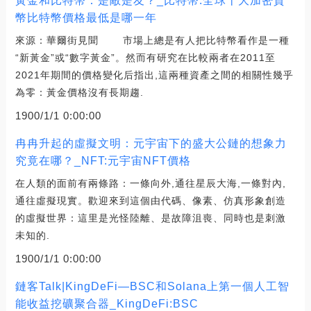
黃金和比特幣：是敵是友？_比特幣:全球十大加密貨
幣比特幣價格最低是哪一年
來源：華爾街見聞 市場上總是有人把比特幣看作是一種
“新黃金”或“數字黃金”。然而有研究在比較兩者在2011至
2021年期間的價格變化后指出,這兩種資產之間的相關性幾乎
為零：黃金價格沒有長期趨.
1900/1/1 0:00:00
冉冉升起的虛擬文明：元宇宙下的盛大公鏈的想象力
究竟在哪？_NFT:元宇宙NFT價格
在人類的面前有兩條路：一條向外,通往星辰大海,一條對內,
通往虛擬現實。歡迎來到這個由代碼、像素、仿真形象創造
的虛擬世界：這里是光怪陸離、是故障沮喪、同時也是刺激
未知的.
1900/1/1 0:00:00
鏈客Talk|KingDeFi—BSC和Solana上第一個人工智
能收益挖礦聚合器_KingDeFi:BSC