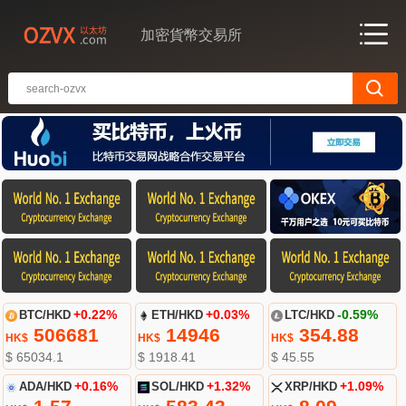
加密貨幣交易所
BTC/HKD
+0.22%
ETH/HKD
+0.03%
LTC/HKD
-0.59%
506681
14946
354.88
HK$
HK$
HK$
$ 65034.1
$ 1918.41
$ 45.55
ADA/HKD
+0.16%
SOL/HKD
+1.32%
XRP/HKD
+1.09%