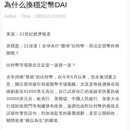
為什么換穩定幣DAI
Author：
Time：1900/1/1 0:00:00
來源：21世紀經濟報道
原標題：21深度丨全球央行“圍堵”比特幣：與法定貨幣終將
開戰？
比特幣市場懸念注定是一波接一波？
去年持續“發燒”的比特幣，自今年5月以來，也全無消夏之
意，關注度持續引領虛擬幣市場風騷。尤其是每枚價格在陸
續刷新至62000美元高位，自己試探自己的底線至快要跌破
30000美元后，歐央行、美聯儲、中國人民銀行、加拿大央
行或財政部門等相繼發布政策，論調也由對比特幣的籠統且
試探性警告語句，到加強監管的嚴厲措辭，直至公開賦稅，
關閉前者“賴以為生”的礦場。