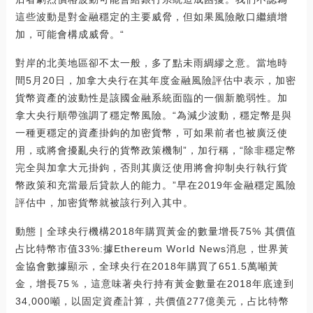
這些波動是對金融穩定的主要威脅，但如果風險敞口繼續增
加，可能會構成威脅。“
對岸的北美地區卻不太一般，多了點未雨綢繆之意。當地時
間5月20日，加拿大央行在其年度金融風險評估中表示，加密
貨幣資產的波動性是該國金融系統面臨的一個新脆弱性。加
拿大央行順帶強調了穩定幣風險。“為減少波動，穩定幣是與
一種更穩定的資產掛鉤的加密貨幣，可如果前者也被廣泛使
用，或將會擾亂央行的貨幣政策機制”，加行稱，“除非穩定幣
完全與加拿大元掛鉤，否則其廣泛使用將會抑制央行執行貨
幣政策和充當最后貸款人的能力。”早在2019年金融穩定風險
評估中，加密貨幣就被該行列入其中。
動態 | 全球央行機構2018年購買黃金的數量增長75% 其價值
占比特幣市值33%:據Ethereum World News消息，世界黃
金協會數據顯示，全球央行在2018年購買了651.5萬噸黃
金，增長75％，這意味著央行持有黃金數量在2018年底達到
34,000噸，以固定資產計算，共價值277億美元，占比特幣