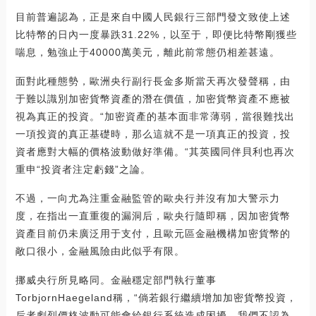
目前普遍認為，正是來自中國人民銀行三部門發文致使上述
比特幣的日內一度暴跌31.22%，以至于，即便比特幣剛獲些
喘息，勉強止于40000萬美元，離此前常態仍相差甚遠。
面對此種態勢，歐洲央行副行長金多斯當天再次發聲稱，由
于難以識別加密貨幣資產的潛在價值，加密貨幣資產不應被
視為真正的投資。“加密資產的基本面非常薄弱，當很難找出
一項投資的真正基礎時，那么這就不是一項真正的投資，投
資者應對大幅的價格波動做好準備。“其英國同伴貝利也再次
重申“投資者注定虧錢”之論。
不過，一向尤為注重金融監管的歐央行并沒有加大警示力
度，在指出一直重復的漏洞后，歐央行隨即稱，因加密貨幣
資產目前仍未廣泛用于支付，且歐元區金融機構加密貨幣的
敞口很小，金融風險由此似乎有限。
挪威央行所見略同。金融穩定部門執行董事
TorbjornHaegeland稱，“倘若銀行繼續增加加密貨幣投資，
后者劇烈價格波動可能會給銀行系統造成困擾。我們不認為