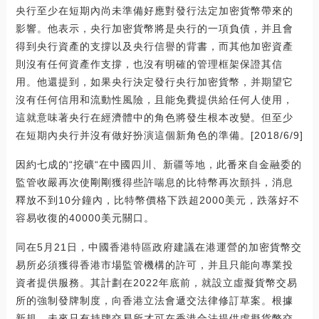
央行至少在短期內尚未準備好應對發行法定加密貨幣帶來的
影響。他表示，央行加密貨幣將是央行的一項負債，并且會
得到央行資產的支撐以及央行信譽的背書，而其他加密資產
則沒有任何資產作支撐，也沒有明確的管理框架保證其信
用。他還提到，如果央行決定發行央行加密貨幣，并期望它
沒有任何信用和流動性風險，且能免費提供給任何人使用，
這就意味著央行在經濟體中的角色將發生根本改變。但至少
在短期內央行并沒有做好扮演這個新角色的準備。[2018/6/9]
因約七成的“挖礦“在中國四川、新疆等地，此番來自金融委的
監管收嚴再次使剛剛獲得些許喘息的比特幣再次顫抖，消息
釋放不到10分鐘內，比特幣價格下跌超2000美元，跌落好不
容易收復的40000美元關口。
同在5月21日，中國香港特區政府建議在港運營的加密貨幣交
易所必須獲得香港市場監管機構的許可，并且只能向專業投
資者提供服務。其計劃在2022年底前，就設立虛擬貨幣交易
所的強制發牌制度，向香港立法會遞交法律修訂草案。根據
新規，未來只有持牌交易所才可在香港合法提供虛擬貨幣交