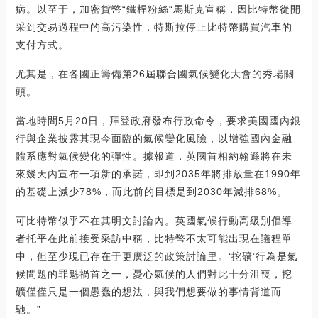
病。以至于，加密貨幣“鐵桿粉絲“馬斯克宣稱，因比特幣從開
采到交易過程中的高污染性，特斯拉停止比特幣購買汽車的
支付方式。
尤其是，在各國正籌備第26屆聯合國氣候變化大會的秀場關
頭。
當地時間5月20日，拜登政府發布行政命令，要求美國國內銀
行與企業披露其現今面臨的氣候變化風險，以增強國內金融
體系應對氣候變化的彈性。據報道，英國首相約翰遜將在未
來幾天內宣布一項新的承諾，即到2035年將排放量在1990年
的基礎上減少78%，而此前的目標是到2030年減排68%。
可比特幣似乎不在其明文討論內。英國氣候行動高級別倡導
者托平在此前接受采訪中稱，比特幣不太可能出現在議程單
中，但至少現已存在于更廣泛的政策討論里。‘挖礦’行為是氣
候問題的罪魁禍首之一，憂心氣候的人們對此十分沮喪，挖
礦僅僅只是一個愚蠢的想法，與我們想要做的事情背道而
馳。”