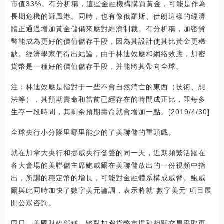
市值33%。有分析稱，這些金融機構購買黃金，可能是作為
長期危機的避風港。同時，也有像俄羅斯、伊朗這樣的經濟
體正通過增加黃金儲備來應對經濟制裁。有分析稱，加密貨
幣能成為更好的價值儲存手段，因為其設計使其比黃金更稀
缺。經濟學家們得出結論，由于林迪效應和網絡效應，加密
貨幣是一種好的價值儲存手段，并能將其帶向全球。
注：林迪效應是指對于一些不會自然消亡的東西（技術、想
法等），其預期壽命和當前已經存在的時間成正比，即每多
生存一段時間，其剩余預期壽命就會增加一點。[2019/4/30]
全球央行小分隊里哪里能少的了美聯儲的重頭戲。
就在加拿大央行和挪威央行發聲的同一天，近期頻繁活躍在
各大會場的美聯儲主席鮑威爾在美聯儲放出的一份視頻中指
出，所謂的穩定幣的增長，可能對金融體系構成威脅。鮑威
爾與此同時加快了數字美元論調，表示將就“數字美元”項目展
開公眾咨詢。
同日，美國財政部稱，將對加密貨幣市場和相關交易采取更