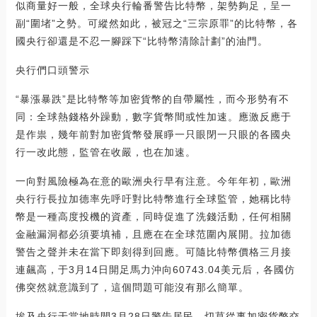
似商量好一般，全球央行輪番警告比特幣，架勢夠足，呈一
副“圍堵”之勢。可縱然如此，被冠之“三宗原罪”的比特幣，各
國央行卻還是不忍一腳踩下“比特幣清除計劃”的油門。
央行們口頭警示
“暴漲暴跌”是比特幣等加密貨幣的自帶屬性，而今形勢有不
同：全球熱錢格外躁動，數字貨幣間或性加速。應激反應于
是作祟，幾年前對加密貨幣發展睜一只眼閉一只眼的各國央
行一改此態，監管在收嚴，也在加速。
一向對風險極為在意的歐洲央行早有注意。今年年初，歐洲
央行行長拉加德率先呼吁對比特幣進行全球監管，她稱比特
幣是一種高度投機的資產，同時促進了洗錢活動，任何相關
金融漏洞都必須要填補，且應在在全球范圍內展開。拉加德
警告之聲并未在當下即刻得到回應。可隨比特幣價格三月接
連飆高，于3月14日開足馬力沖向60743.04美元后，各國仿
佛突然就意識到了，這個問題可能沒有那么簡單。
埃及央行于當地時間3月28日警告居民，切莫從事加密貨幣交