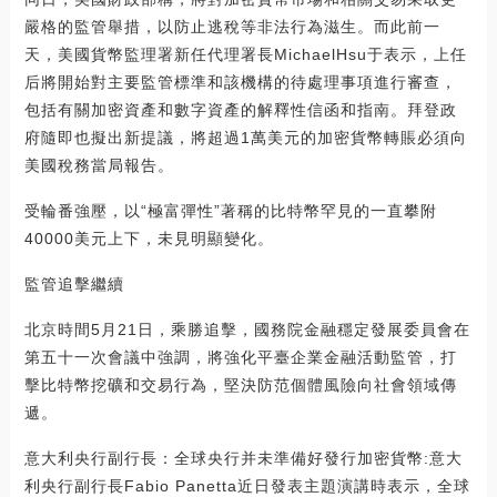
嚴格的監管舉措，以防止逃稅等非法行為滋生。而此前一
天，美國貨幣監理署新任代理署長MichaelHsu于表示，上任
后將開始對主要監管標準和該機構的待處理事項進行審查，
包括有關加密資產和數字資產的解釋性信函和指南。拜登政
府隨即也擬出新提議，將超過1萬美元的加密貨幣轉賬必須向
美國稅務當局報告。
受輪番強壓，以“極富彈性”著稱的比特幣罕見的一直攀附
40000美元上下，未見明顯變化。
監管追擊繼續
北京時間5月21日，乘勝追擊，國務院金融穩定發展委員會在
第五十一次會議中強調，將強化平臺企業金融活動監管，打
擊比特幣挖礦和交易行為，堅決防范個體風險向社會領域傳
遞。
意大利央行副行長：全球央行并未準備好發行加密貨幣:意大
利央行副行長Fabio Panetta近日發表主題演講時表示，全球