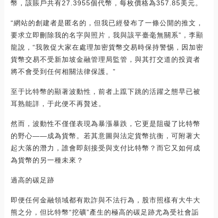
幣，該賬戶共有27.3955個代幣，每枚價格為357.85美元。
“網站的創建者是匿名的，但我已經發布了一條公開的推文，
要求立即刪除我的名字與照片，我與該平臺毫無關系”，李顯
龍說，“我敦促大家在處理加密貨幣交易時保持警惕，因加密
貨幣交易不受新加坡金融管理局監管，與其打交道的投資者
將不會受到任何相關法律保護。”
至于比特幣的顯著波動性，前者上躥下跳的活躍之態早已被
耳熟能詳，于此便不再贅述。
然而，波動性不僅僅表現為暴漲暴跌，它更是阻礙了比特幣
的野心——成為貨幣。若其意圖與法定貨幣抗衡，可附著大
起大落的潛力，誰會即刻接受與支付比特幣？而它又如何成
為貨幣的另一種未來？
過高的碳足跡
即便任何金融領域都有欺詐與不法行為，股市照樣有大牛大
熊之分，但比特幣“挖礦”產生的極高的碳足跡尤為受社會詬