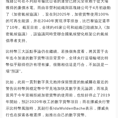
塊鏈公司在不列顛哥倫比亞省的運營已經完全依賴于從大壩
獲得的廉價水電。而由非營利組織與區塊鏈公司于4月初啟動
了《加密氣候協議》，旨在到2025年，加密貨幣使用100%
的可再生能源，并在2040年實現凈零排放，比巴黎協定還早
了10年。截至目前，全球約45家公司和組織已陸續加入《加
密氣候協議》，該協議同時受聯合國氣候變化框架公約氣候
倡導者支持。
比特幣三大詬點爭論仍在繼續。若換個角度看，將其置于去
年迄今加速的數字貨幣項目背景中，全球央行這場輪堵比特
幣似乎顯得些許有理有據。很難相信這是巧合，不如說是一
場“預謀”。
比如，此前一貫對數字美元抱持保留態度的鮑威爾在最近的
警告比特幣與穩定幣中罕見地加快其數字美元論調，而埃及
當局于今年宣稱拒絕加密貨幣的使用前，也恰好停止了2019
年開始，預計2020年收工的數字貨幣項目；而在挪威央行警
示比特幣風險時，其副行長IdaWoldenBache表示，挪威央
行也在探索各種選擇，如推出自己的數字貨幣。