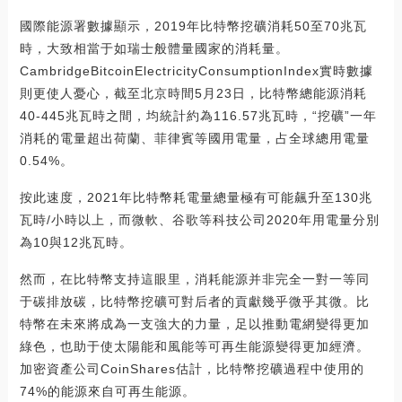
國際能源署數據顯示，2019年比特幣挖礦消耗50至70兆瓦
時，大致相當于如瑞士般體量國家的消耗量。
CambridgeBitcoinElectricityConsumptionIndex實時數據
則更使人憂心，截至北京時間5月23日，比特幣總能源消耗
40-445兆瓦時之間，均統計約為116.57兆瓦時，“挖礦”一年
消耗的電量超出荷蘭、菲律賓等國用電量，占全球總用電量
0.54%。
按此速度，2021年比特幣耗電量總量極有可能飆升至130兆
瓦時/小時以上，而微軟、谷歌等科技公司2020年用電量分別
為10與12兆瓦時。
然而，在比特幣支持這眼里，消耗能源并非完全一對一等同
于碳排放碳，比特幣挖礦可對后者的貢獻幾乎微乎其微。比
特幣在未來將成為一支強大的力量，足以推動電網變得更加
綠色，也助于使太陽能和風能等可再生能源變得更加經濟。
加密資產公司CoinShares估計，比特幣挖礦過程中使用的
74%的能源來自可再生能源。