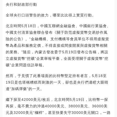
央行和財政部行動
全球央行口頭警告的效力，哪里比比得上實質行動。
北京時間5月18日，中國互聯網金融協會、中國銀行業協會、
中國支付清算協會聯合發布《關于防范虛擬貨幣交易炒作風
險的公告》。“金融機構、支付機構等會員單位不得用虛擬貨
幣為產品和服務定價，不得直接或間接開展與虛擬貨幣相關
的業務。”隨后，內蒙古發改委于5月19日發布公告稱，將設
立虛擬貨幣“挖礦”企業舉報平臺，全面受理關于虛擬貨幣“挖
礦”企業問題信訪舉報。
然而，于見慣了此番場面的比特幣堅定持有者言，5月18至
19日是也堪稱糟糕而刺激的一天，卻也是央行們邊瞪大眼睛
邊“加碼彈藥”的一天。
繼下探至42000美元/枚后，北京時間5月19日，比特幣一探
再探，毫不費力的沖過40000美元、38000美元、36000美
元及32000美元“欄桿”，甚至快要失守30000美元關口，一路