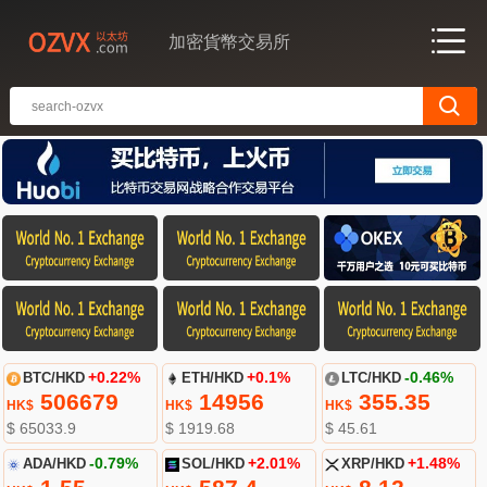
加密貨幣交易所
BTC/HKD
+0.22%
ETH/HKD
+0.1%
LTC/HKD
-0.46%
506679
14956
355.35
HK$
HK$
HK$
$ 65033.9
$ 1919.68
$ 45.61
ADA/HKD
-0.79%
SOL/HKD
+2.01%
XRP/HKD
+1.48%