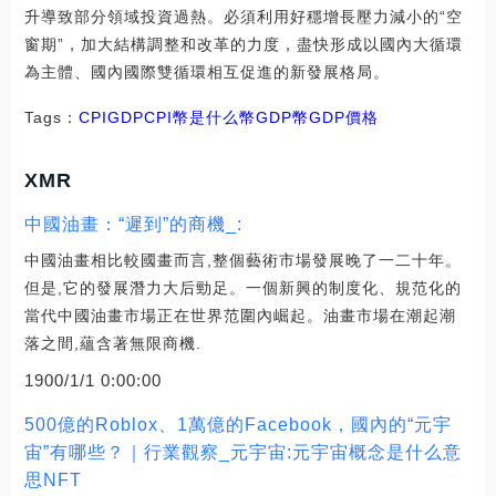
升導致部分領域投資過熱。必須利用好穩增長壓力減小的“空
窗期”，加大結構調整和改革的力度，盡快形成以國內大循環
為主體、國內國際雙循環相互促進的新發展格局。
Tags：
CPI
GDP
CPI幣是什么幣GDP幣
GDP價格
XMR
中國油畫：“遲到”的商機_:
中國油畫相比較國畫而言,整個藝術市場發展晚了一二十年。
但是,它的發展潛力大后勁足。一個新興的制度化、規范化的
當代中國油畫市場正在世界范圍內崛起。油畫市場在潮起潮
落之間,蘊含著無限商機.
1900/1/1 0:00:00
500億的Roblox、1萬億的Facebook，國內的“元宇
宙”有哪些？｜行業觀察_元宇宙:元宇宙概念是什么意
思NFT