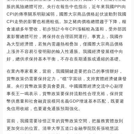
脹的風險總體可控。央行在報告中也指出，近年來我國PPI向
CPI的傳導關系明顯減弱，國際大宗商品價格起伏波動對我國
CPI走勢的影響也相應較低。加之豬肉價格總體趨于下降，糧
食連續多年豐收，初步預計今年CPI漲幅較為溫和，受外部因
素影響總體可控，將保持在合理區間運行。事實上，我國作
為大型經濟體，若無內需趨熱相疊加，僅國際大宗商品價格
上漲并不容易引發明顯的輸入性通脹。我國經濟發展穩中向
好，總供求保持基本平衡，不存在長期通脹或通縮的基礎。
在業內專家看來，當前，我國關鍵是要把自己的事情辦好，
貨幣政策仍需要保持定力，“穩”字當頭，支持實體經濟健康發
展。央行貨幣政策委員會委員、中國國際經濟交流中心副理
事長王一鳴表示，貨幣政策要保持流動性合理充裕，保持貨
幣供應量和社會融資規模同名義GDP增速基本匹配，既要避
免信用收縮，也要避免通脹預期強化。
當前，我國需要珍惜正常的貨幣政策空間，把服務實體放到
更加突出的位置。清華大學五道口金融學院院長張曉慧認