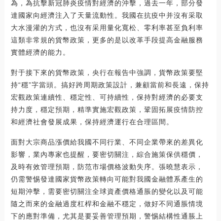
為，為抗擊新冠肺炎疫情對經濟的沖擊，過去一年，部分發
達國家向經濟注入了天量流動性。我國在抗疫中并沒有采取
大水漫灌的方式，也沒有采用量化寬松、零利率甚至負利率
這類非常規的貨幣政策，更多的是以改革手段提高金融服務
實體經濟的能力。
對于接下來的貨幣政策，央行在報告中強調，貨幣政策要堅
持“穩”字當頭。搞好跨周期政策設計，兼顧當前和長遠，保持
宏觀政策連續性、穩定性、可持續性，保持對經濟的必要支
持力度，穩定預期，精準實施宏觀政策，鞏固拓展疫情防控
和經濟社會發展成果，保持經濟運行在合理區間。
面對大宗商品漲價給我國不同行業、不同企業帶來的差異化
影響，業內專家也提醒，要密切關注，綜合施策保供穩價，
及時有效管理預期，防范市場價格波動失序。張曉慧表示，
仍需警惕發達國家貨幣政策轉向可能對我國金融體系產生的
短期沖擊，需要密切關注全球資產價格通脹的變化以及可能
隨之而來的金融過度杠桿和金融不穩定，做好不同通脹情境
下的應對準備，尤其是要妥善管理預期，警惕結構性通脹上