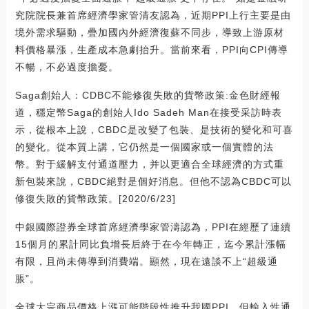
究院院長兼首席經濟學家管清友認為，近期PPI上行主要是由
境外需求驅動，疊加國內外經濟復蘇不同步，導致上游原材
料價格暴漲，生產成本急劇抬升。當前來看，PPI向CPI傳導
不暢，不必過度擔憂。
Saga創始人：CDBC不能修復失敗的貨幣政策:金色財經報
道，穩定幣Saga的創始人Ido Sadeh Man在接受采訪時表
示，從根本上說，CBDC是改變了包裝、是技術的變化和可喜
的變化。從本質上講，它仍然是一個國家或一個實體的法
幣。對于緩解支付通道壓力，并以更適合全球經濟的方式重
新包裝來說，CBDC絕對是個好消息。但他不認為CBDC可以
修復失敗的貨幣政策。[2020/6/23]
中銀國際證券全球首席經濟學家管濤認為，PPI在經歷了連續
15個月的累計同比負增長后終于在今年轉正，迄今累計漲幅
有限，且尚未傳導到消費端。顯然，現在遠談不上“超級通
脹”。
全球大宗商品價格上漲可能階段性推升我國PPI，但輸入性通