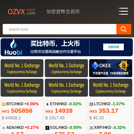
加密貨幣交易所
BTC/HKD
+0.06%
ETH/HKD
-0.02%
LTC/HKD
-1.07%
505856
14939
353.17
HK$
HK$
HK$
$ 64928.2
$ 1917.45
$ 45.33
ADA/HKD
+0.27%
SOL/HKD
-0.05%
XRP/HKD
-0.32%