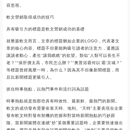
容忽視。
軟文營銷取得成功的技巧
具有吸引力的標題是軟文營銷成功的基礎
就整篇軟文而言，文章的標題猶如企業的LOGO，代表著文
章的核心內容。標題不但要能夠吸引讀者的注意力，還應該
讓讀者動心，產生“讓我瞧瞧”的欲望。類似“人類可以長生不
老？”“保肝價太高，市民怎么辦？”“奧普浴霸何以‘霸’京城？”
等標題曾經風靡一時，為什么？因為其不但像新聞標題，而
且比新聞標題更吸引人。
抓住時事熱點，以熱門事件和流行詞為話題
時事熱點就是指那些具有時效性、最新鮮、最熱門的新聞。
軟文的成功發布需要依靠天時、地利。“天時”主要表現在企業
發布軟文時對發布契機的把握和對當時新聞熱點的巧妙跟
隨。當新聞媒體在連續“炒”某個重要話題時，企業要快速做出
應變，撰寫并發布與此話題相關的軟文。“地利”主要是指軟文