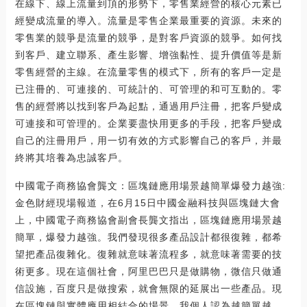
在線下、線上流量到頂的形勢下，零售業經營的核心元素已
經變成流量的導入。流量是零售企業最重要的資源。未來的
零售業的競爭是流量的競爭，是對客戶資源的競爭。如何找
到客戶、建立聯系、產生影響、增強黏性、提升價值等是新
零售經營的主線。在流量零售的模式下，所有的客戶一定是
已注冊的、可連接的、可統計的、可管理的和可互動的。零
售的經營將以找到客戶為起點，通過用戶注冊，把客戶變成
可連接和可管理的。企業要盡快用更多的手段，把客戶變成
自己的注冊用戶，用一切有效的方式影響自己的客戶，并最
終將其培養為忠誠客戶。
中國電子商務協會龔文：區塊鏈應用場景越簡單爆發力越強:
金色財經現場報道，在6月15日中國金融科技與區塊鏈大會
上，中國電子商務協會副會長龔文指出，區塊鏈應用場景越
簡單，爆發力越強。我們發現很多產品設計都很復雜，都希
望把產品復雜化。復雜就意味著流程多，就意味著需要的技
術更多。現在這個社會，阿里巴巴只是做購物，微信只做通
信設施，百度只是做搜索，就會無限的延展出一些產品。現
在區塊鏈與實體應用相結合的場景，我個人認為越簡單越