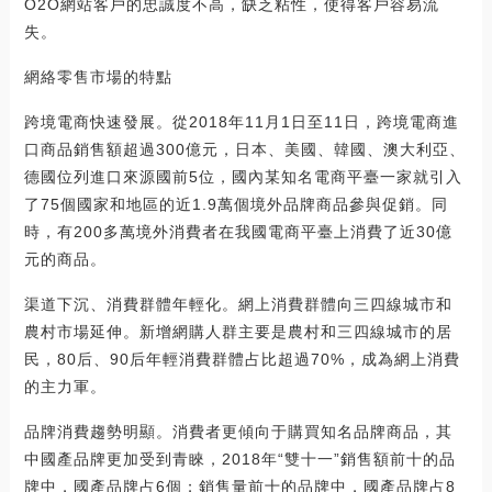
O2O網站客戶的忠誠度不高，缺乏粘性，使得客戶容易流
失。
網絡零售市場的特點
跨境電商快速發展。從2018年11月1日至11日，跨境電商進
口商品銷售額超過300億元，日本、美國、韓國、澳大利亞、
德國位列進口來源國前5位，國內某知名電商平臺一家就引入
了75個國家和地區的近1.9萬個境外品牌商品參與促銷。同
時，有200多萬境外消費者在我國電商平臺上消費了近30億
元的商品。
渠道下沉、消費群體年輕化。網上消費群體向三四線城市和
農村市場延伸。新增網購人群主要是農村和三四線城市的居
民，80后、90后年輕消費群體占比超過70%，成為網上消費
的主力軍。
品牌消費趨勢明顯。消費者更傾向于購買知名品牌商品，其
中國產品牌更加受到青睞，2018年“雙十一”銷售額前十的品
牌中，國產品牌占6個；銷售量前十的品牌中，國產品牌占8