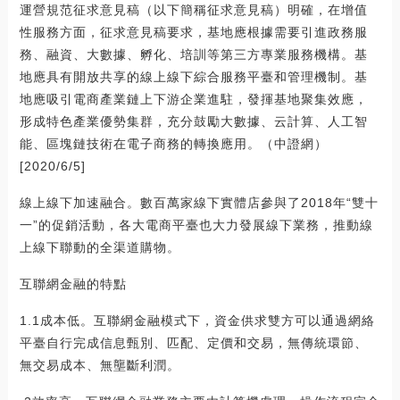
運營規范征求意見稿（以下簡稱征求意見稿）明確，在增值
性服務方面，征求意見稿要求，基地應根據需要引進政務服
務、融資、大數據、孵化、培訓等第三方專業服務機構。基
地應具有開放共享的線上線下綜合服務平臺和管理機制。基
地應吸引電商產業鏈上下游企業進駐，發揮基地聚集效應，
形成特色產業優勢集群，充分鼓勵大數據、云計算、人工智
能、區塊鏈技術在電子商務的轉換應用。（中證網）
[2020/6/5]
線上線下加速融合。數百萬家線下實體店參與了2018年“雙十
一”的促銷活動，各大電商平臺也大力發展線下業務，推動線
上線下聯動的全渠道購物。
互聯網金融的特點
1.1成本低。互聯網金融模式下，資金供求雙方可以通過網絡
平臺自行完成信息甄別、匹配、定價和交易，無傳統環節、
無交易成本、無壟斷利潤。