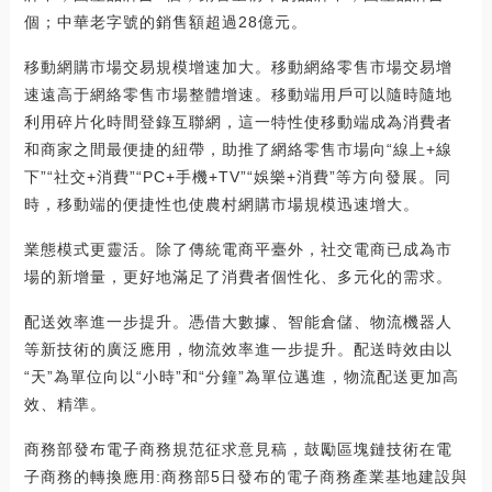
個；中華老字號的銷售額超過28億元。
移動網購市場交易規模增速加大。移動網絡零售市場交易增
速遠高于網絡零售市場整體增速。移動端用戶可以隨時隨地
利用碎片化時間登錄互聯網，這一特性使移動端成為消費者
和商家之間最便捷的紐帶，助推了網絡零售市場向“線上+線
下”“社交+消費”“PC+手機+TV”“娛樂+消費”等方向發展。同
時，移動端的便捷性也使農村網購市場規模迅速增大。
業態模式更靈活。除了傳統電商平臺外，社交電商已成為市
場的新增量，更好地滿足了消費者個性化、多元化的需求。
配送效率進一步提升。憑借大數據、智能倉儲、物流機器人
等新技術的廣泛應用，物流效率進一步提升。配送時效由以
“天”為單位向以“小時”和“分鐘”為單位邁進，物流配送更加高
效、精準。
商務部發布電子商務規范征求意見稿，鼓勵區塊鏈技術在電
子商務的轉換應用:商務部5日發布的電子商務產業基地建設與