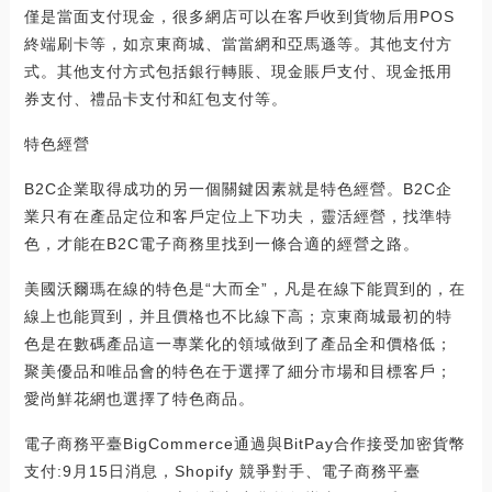
僅是當面支付現金，很多網店可以在客戶收到貨物后用POS
終端刷卡等，如京東商城、當當網和亞馬遜等。其他支付方
式。其他支付方式包括銀行轉賬、現金賬戶支付、現金抵用
券支付、禮品卡支付和紅包支付等。
特色經營
B2C企業取得成功的另一個關鍵因素就是特色經營。B2C企
業只有在產品定位和客戶定位上下功夫，靈活經營，找準特
色，才能在B2C電子商務里找到一條合適的經營之路。
美國沃爾瑪在線的特色是“大而全”，凡是在線下能買到的，在
線上也能買到，并且價格也不比線下高；京東商城最初的特
色是在數碼產品這一專業化的領域做到了產品全和價格低；
聚美優品和唯品會的特色在于選擇了細分市場和目標客戶；
愛尚鮮花網也選擇了特色商品。
電子商務平臺BigCommerce通過與BitPay合作接受加密貨幣
支付:9月15日消息，Shopify 競爭對手、電子商務平臺