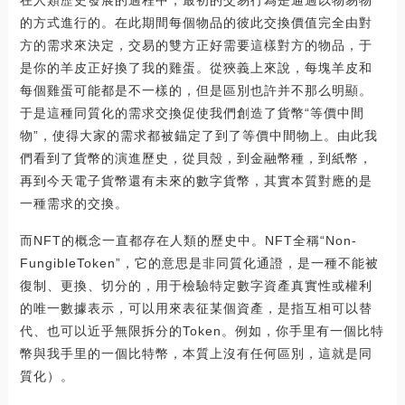
的方式進行的。在此期間每個物品的彼此交換價值完全由對
方的需求來決定，交易的雙方正好需要這樣對方的物品，于
是你的羊皮正好換了我的雞蛋。從狹義上來說，每塊羊皮和
每個雞蛋可能都是不一樣的，但是區別也許并不那么明顯。
于是這種同質化的需求交換促使我們創造了貨幣“等價中間
物”，使得大家的需求都被錨定了到了等價中間物上。由此我
們看到了貨幣的演進歷史，從貝殼，到金融幣種，到紙幣，
再到今天電子貨幣還有未來的數字貨幣，其實本質對應的是
一種需求的交換。
而NFT的概念一直都存在人類的歷史中。NFT全稱“Non-
FungibleToken”，它的意思是非同質化通證，是一種不能被
復制、更換、切分的，用于檢驗特定數字資產真實性或權利
的唯一數據表示，可以用來表征某個資產，是指互相可以替
代、也可以近乎無限拆分的Token。例如，你手里有一個比特
幣與我手里的一個比特幣，本質上沒有任何區別，這就是同
質化）。