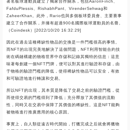
著名板球運動員建立了獨家合作關系，包括AaronFinch、
FafduPlessis、RishabhPant、VirenderSehwag和
ZaheerKhan。此外，Rario也與多個板球委員會、主要賽事
建立了合作關系，并擁有超過900名國際板球運動員的名冊。
（Coindesk）[2022/10/20 16:32:29]
因此在過去這種稀缺性物品的交換是一件門檻很高的事情。
而NFT的出現完美地解決了這個問題，NFT利用智能合約技
術在碼鏈構建的物格世界中存儲和記錄其獨特的信息：這意
味著每創建一個NFT門牌，便可以對其進行驗證和存儲，由
于物格的驗證門檻的降低，使得稀缺性物品可以安全，有效
和可驗證地進行轉讓和交易。
所以NFT的出現，其本質是降低了交易之前的驗證門檻，從
而使得交易的門檻得到了降低；充分釋放了其價值的流動
性，同時又在交易中保障了其價值的稀缺性。這是NFT能夠
被物格進行推廣應用的核心原因。
事實上，自人類從遠古時代開始，打獵完成之后就會將獵物