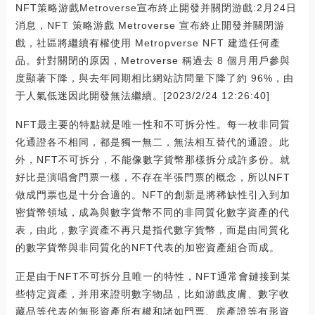
NFT策略游戲Metroverse宣布終止開發并關閉游戲:2月24日
消息，NFT 策略游戲 Metroverse 宣布終止開發并關閉游
戲，社區將繼續有權使用 Metropverse NFT 建造任何產
品。針對關閉的原因，Metroverse 稱過去 8 個月用戶參與
度顯著下降，與去年同期相比網站訪問量下降了約 96%，由
于人氣低迷因此開發無法繼續。[2023/2/24 12:26:40]
NFT最主要的特點就是唯一性和不可拆分性。每一枚非同質
化通證各不相同，都是獨一無二，無法相互替代的通證。此
外，NFT不可拆分，不能像數字貨幣那樣拆分成許多份。就
好比是演唱會門票一樣，不存在半張門票的概念，所以NFT
做成門票也是十分合適的。NFT的創新是將稀缺性引入到加
密貨幣領域，成為與數字貨幣不同的非同質化數字資產的代
表，由此，數字資產不再只是指代數字貨幣，而是由同質化
的數字貨幣與非同質化的NFT代表的加密資產組合而成。
正是由于NFT不可拆分且唯一的特性，NFT通常會鏈接到某
些特定資產，并用來證明數字物品，比如游戲皮膚、數字收
藏品等代表的無形資產所有權和諸如門票、房產證等有形資