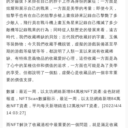
的牙齒拔下來掛在自己的脖子上作為身份的象征；一方面是
炫耀和展示自己的戰果，一方面是美學的考量；即便今天，
狙擊手也有在自己的狙擊步槍上畫痕跡來記錄自己擊斃了多
少敵人，飛行員在戰斗機上畫五角星來記錄自己殲滅了多少
敵機等記錄戰果的行為；同時從人類歷史的發展來看，遠古
時代，我們收藏稀缺的貝殼；古代我們收藏好的字畫、玉佩
等裝飾物；今天我們收藏手機靚號，虛擬的游戲裝備甚至早
期的游戲等級號等等，都說明了人類一直以來就有收藏稀
缺、有特殊意義物品的收藏愛好心理，這些收藏一方面是為
了心中的某種信仰和價值的追求，一方面也可能是為了美學
的享受。但都說明了一個點，虛榮心是收藏品的一個非常重
要的價值支撐。
數據：最近一周，以太坊網絡新增84萬枚NFT資產:金色財經
報道，NFTScan數據顯示，最近一周，以太坊網絡新增84萬
枚NFT資產，平均每天新增鑄造12萬枚NFT資產。[2022/4/4
14:03:27]
而NFT解決了收藏過程中最重要的一個問題，就是滿足收藏