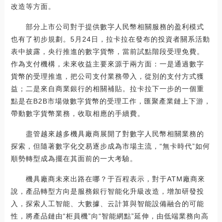
改造等方面。
部分上市公司對于提供數字人民幣相關服務的盈利模式
也有了初步規劃。5月24日，拉卡拉在發布的投資者關系活動
表中披露，央行推進的數字貨幣，當前試點階段受理免費。
作為支付機構，未來收益主要來源于兩方面：一是通過數字
貨幣的受理推進，把公司支付業務帶入，從別的支付方式獲
益；二是來自商業銀行的相關補貼。拉卡拉下一步的一個重
點是在B2B市場做數字貨幣的受理工作，匯聚產業鏈上下游，
帶動數字貨幣業務，收取相應的手續費。
盡管越來越多機具廠商展開了對數字人民幣相關業務的
探索，但隨著數字化交易逐步成為市場主流，“無卡時代”如何
順勢轉型成為擺在其面前的一大考驗。
機具廠商未來出路在哪？于百程表示，對于ATM廠商來
說，產品轉型方向是服務銀行智能化升級改造，增加研發投
入，探索人工智能、大數據、云計算與智能設備融合的可能
性，將產品鏈由“柜員機”向“智能網點”延伸，由低端業務向高