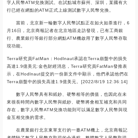
字人民幣ATM兌換測試。在試點城市蘇州、深圳，某國有大
行已經在網點的ATM正式上線測試數字人民幣兌換。
當前，北京新一輪數字人民幣試點正在如火如荼進行，6
月16日，北京商報記者在北京地區走訪發現，已有工商銀
行、農業銀行等銀行部分網點ATM機啟用了數字人民幣存取
現功能。
Terra研究員FatMan：Hodlnaut承認在Terra崩盤中的損失
高達1.9億美元:金色財經消息，Terra研究員FatMan發推表
示，在Hodlnaut提交的一份新文件中顯示，他們承認他們在
Terra崩盤中的損失高達1.9億美元。[2022/8/19 12:36:14]
數字人民幣具有和紙鈔、硬幣相等的價值，也因此在未
來很長時間內數字人民幣與紙鈔、硬幣將會相互補充和共同
存在，數字人民幣ATM兌換功能則可以滿足數字人民幣與現
金互相兌換的需求。
在農業銀行北京東單支行的一臺ATM機上，北京商報記
者體驗了數字人民幣存取現的全過程。整體數字人民幣取現