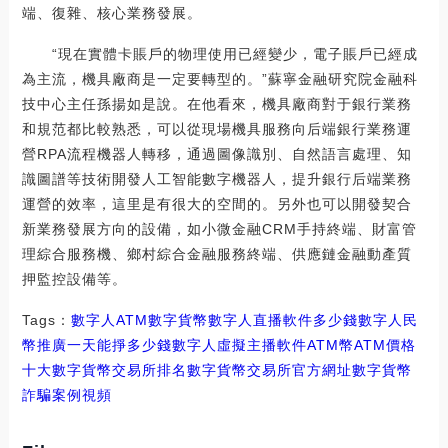
端、復雜、核心業務發展。
“現在實體卡賬戶的物理使用已經變少，電子賬戶已經成
為主流，機具廠商是一定要轉型的。”蘇寧金融研究院金融科
技中心主任孫揚如是說。在他看來，機具廠商對于銀行業務
和規范都比較熟悉，可以從現場機具服務向后端銀行業務運
營RPA流程機器人轉移，通過圖像識別、自然語言處理、知
識圖譜等技術開發人工智能數字機器人，提升銀行后端業務
運營的效率，這里是有很大的空間的。另外也可以開發契合
新業務發展方向的設備，如小微金融CRM手持終端、財富管
理綜合服務機、鄉村綜合金融服務終端、供應鏈金融動產質
押監控設備等。
Tags：
數字人
ATM
數字貨幣數字人直播軟件多少錢
數字人民
幣推廣一天能掙多少錢
數字人虛擬主播軟件ATM幣
ATM價格
十大數字貨幣交易所排名
數字貨幣交易所官方網址
數字貨幣
詐騙案例視頻