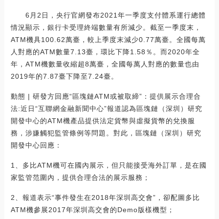
6月2日，央行官網發布2021年一季度支付體系運行總體
情況顯示，銀行卡受理終端數量有所減少。截至一季度末，
ATM機具100.62萬臺，較上季度末減少0.77萬臺。全國每萬
人對應的ATM數量7.13臺，環比下降1.58％。而2020年全
年，ATM機數量收縮超8萬臺，全國每萬人對應的數量也由
2019年的7.87臺下降至7.24臺。
動態 | 研發方回應“區塊鏈ATM或被取締”：提供展示合理合
法:近日“互聯網金融新聞中心”報道認為區塊鏈（深圳）研究
開發中心的ATM機產品提供法定貨幣與虛擬貨幣的兌換服
務，涉嫌觸犯監管條例等問題。對此，區塊鏈（深圳）研究
開發中心回應：
1、多比ATM機可在國內展示，但只能接受海外訂單，是在國
家監管范圍內，提供合理合法的展示服務；
2、報道表示“事件發生在2018年深圳高交會”，卻配圖多比
ATM機參展2017年深圳高交會的Demo版樣機型；