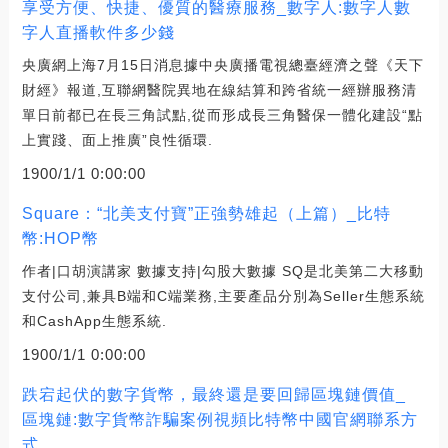
享受方便、快捷、優質的醫療服務_數字人:數字人數
字人直播軟件多少錢
央廣網上海7月15日消息據中央廣播電視總臺經濟之聲《天下
財經》報道,互聯網醫院異地在線結算和跨省統一經辦服務清
單日前都已在長三角試點,從而形成長三角醫保一體化建設“點
上實踐、面上推廣”良性循環.
1900/1/1 0:00:00
Square：“北美支付寶”正強勢雄起（上篇）_比特
幣:HOP幣
作者|口胡演講家 數據支持|勾股大數據 SQ是北美第二大移動
支付公司,兼具B端和C端業務,主要產品分別為Seller生態系統
和CashApp生態系統.
1900/1/1 0:00:00
跌宕起伏的數字貨幣，最終還是要回歸區塊鏈價值_
區塊鏈:數字貨幣詐騙案例視頻比特幣中國官網聯系方
式