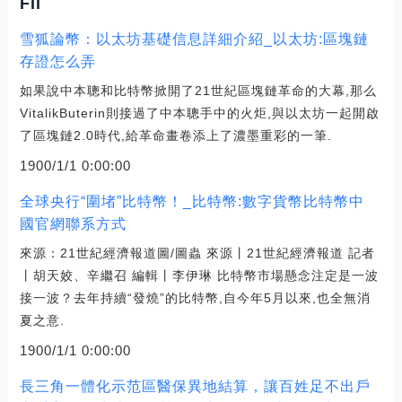
Fil
雪狐論幣：以太坊基礎信息詳細介紹_以太坊:區塊鏈
存證怎么弄
如果說中本聰和比特幣掀開了21世紀區塊鏈革命的大幕,那么
VitalikButerin則接過了中本聰手中的火炬,與以太坊一起開啟
了區塊鏈2.0時代,給革命畫卷添上了濃墨重彩的一筆.
1900/1/1 0:00:00
全球央行“圍堵”比特幣！_比特幣:數字貨幣比特幣中
國官網聯系方式
來源：21世紀經濟報道圖/圖蟲 來源丨21世紀經濟報道 記者
丨胡天姣、辛繼召 編輯丨李伊琳 比特幣市場懸念注定是一波
接一波？去年持續“發燒”的比特幣,自今年5月以來,也全無消
夏之意.
1900/1/1 0:00:00
長三角一體化示范區醫保異地結算，讓百姓足不出戶