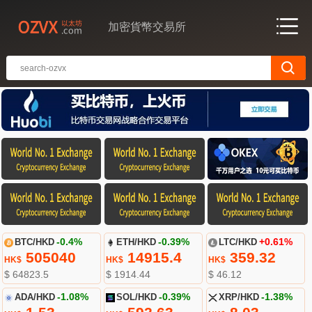
加密貨幣交易所
BTC/HKD
-0.4%
ETH/HKD
-0.39%
LTC/HKD
+0.61%
505040
14915.4
359.32
HK$
HK$
HK$
$ 64823.5
$ 1914.44
$ 46.12
ADA/HKD
-1.08%
SOL/HKD
-0.39%
XRP/HKD
-1.38%