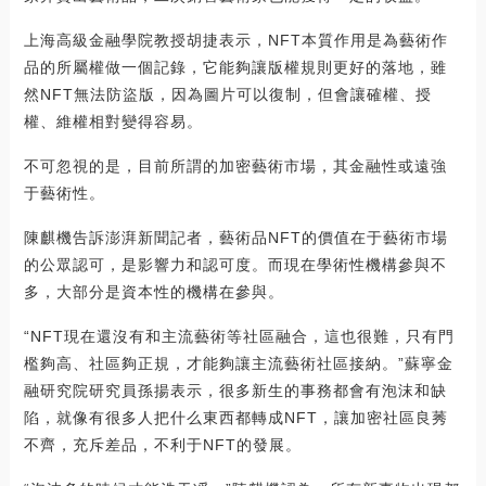
上海高級金融學院教授胡捷表示，NFT本質作用是為藝術作
品的所屬權做一個記錄，它能夠讓版權規則更好的落地，雖
然NFT無法防盜版，因為圖片可以復制，但會讓確權、授
權、維權相對變得容易。
不可忽視的是，目前所謂的加密藝術市場，其金融性或遠強
于藝術性。
陳麒機告訴澎湃新聞記者，藝術品NFT的價值在于藝術市場
的公眾認可，是影響力和認可度。而現在學術性機構參與不
多，大部分是資本性的機構在參與。
“NFT現在還沒有和主流藝術等社區融合，這也很難，只有門
檻夠高、社區夠正規，才能夠讓主流藝術社區接納。”蘇寧金
融研究院研究員孫揚表示，很多新生的事務都會有泡沫和缺
陷，就像有很多人把什么東西都轉成NFT，讓加密社區良莠
不齊，充斥差品，不利于NFT的發展。