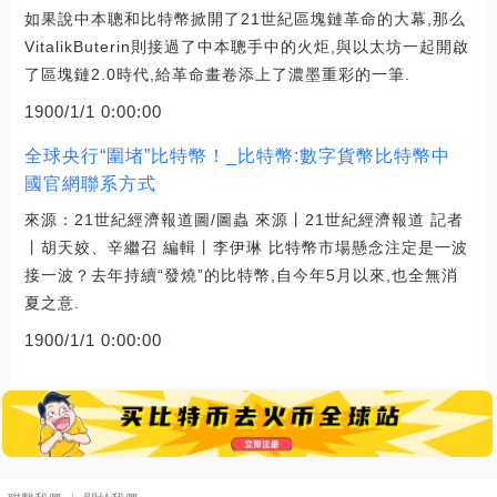
如果說中本聰和比特幣掀開了21世紀區塊鏈革命的大幕,那么
VitalikButerin則接過了中本聰手中的火炬,與以太坊一起開啟
了區塊鏈2.0時代,給革命畫卷添上了濃墨重彩的一筆.
1900/1/1 0:00:00
全球央行“圍堵”比特幣！_比特幣:數字貨幣比特幣中
國官網聯系方式
來源：21世紀經濟報道圖/圖蟲 來源丨21世紀經濟報道 記者
丨胡天姣、辛繼召 編輯丨李伊琳 比特幣市場懸念注定是一波
接一波？去年持續“發燒”的比特幣,自今年5月以來,也全無消
夏之意.
1900/1/1 0:00:00