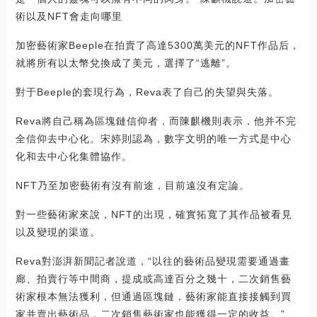
術以及NFT會走向哪里
加密藝術家Beeple在拍賣了高達5300萬美元的NFT作品后，
就將所有以太幣兌換成了美元，選擇了“逃離”。
對于Beeple的套現行為，Reva表了自己的失望與失落。
Reva將自己稱為區塊鏈信仰者，而陳麒機則表示，他并不完
全信仰去中心化。宋婷則認為，數字文明的唯一方式是中心
化和去中心化集體協作。
NFT乃至加密藝術有沒有前途，目前遠沒有定論。
對一些藝術家來說，NFT的出現，確實拓寬了其作品被看見
以及變現的渠道。
Reva對澎湃新聞記者說道，“以往的藝術品變現需要通過畫
廊、拍賣行等中間商，提成或高達百分之幾十，二次銷售藝
術家根本無法獲利，但通過區塊鏈，藝術家能直接接觸到買
家并賣出藝術品，二次銷售藝術家也能獲得一定的收益。”