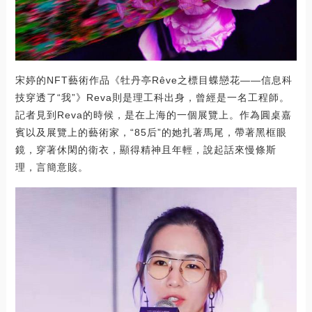
宋婷的NFT藝術作品《牡丹亭Rêve之標目蝶戀花——信息科
技穿透了“我”》Reva則是理工科出身，曾經是一名工程師。
記者見到Reva的時候，是在上海的一個展覽上。作為圓桌嘉
賓以及展覽上的藝術家，“85后”的她扎著馬尾，帶著黑框眼
鏡，穿著休閑的衛衣，顯得精神且年輕，說起話來慢條斯
理，言簡意賅。