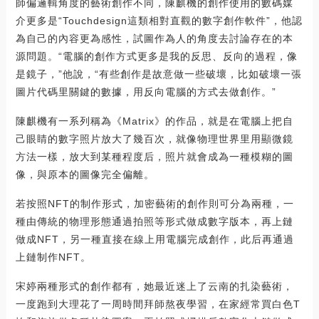
師偏邏輯角度的藝術創作不同，陳麒機的創作使用的數碼媒
介更多是“Touchdesign這類相對直觀的數字創作軟件”，他認
為自己的內容更為感性，試圖作為人的角度去討論存在的本
源問題。“電腦的創作方式更多是我的反思、反向的過程，像
是鏡子，”他說，“有些創作是故意做一些破壞，比如破壞一張
圖片代碼里關鍵的數據，用反向電腦的方式去做創作。”
陳麒機有一系列稱為《Matrix》的作品，就是在電腦上把自
己眼睛的數字照片放大了幾百次，就像物理世界里用顯微鏡
方法一樣，放大到某種程度后，照片就會成為一種模糊的圖
像，與原本的圖像完全偏離。
若按照NFT的制作形式，加密藝術的創作則可分為兩種，一
種由傳統的物理形態通過拍照等形式做成數字版本，再上鏈
做成NFT，另一種直接在線上用電腦完成創作，此后再通過
上鏈制作NFT。
宋婷兩種形式的創作都有，她最近迷上了云南的扎染藝術，
一度跑到大理花了一周時間拜師熬夜學習，在家經常買白色T