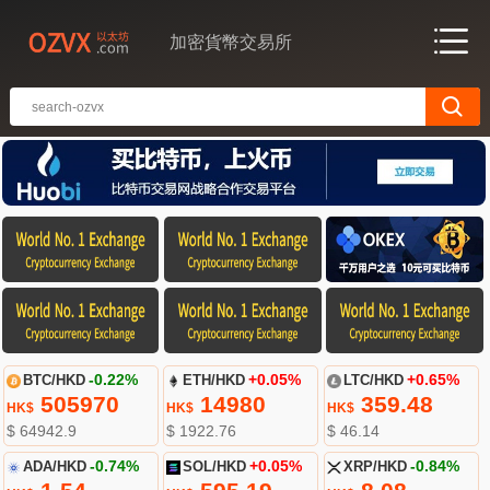
加密貨幣交易所
BTC/HKD
-0.22%
ETH/HKD
+0.05%
LTC/HKD
+0.65%
505970
14980
359.48
HK$
HK$
HK$
$ 64942.9
$ 1922.76
$ 46.14
ADA/HKD
-0.74%
SOL/HKD
+0.05%
XRP/HKD
-0.84%