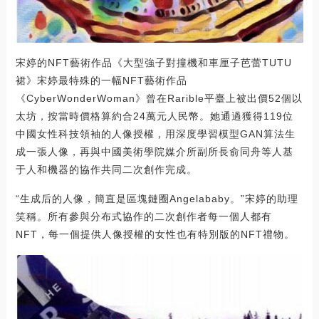
宋婷的NFT藝術作品《大型強子對撞機和車厘子芭蕾TUTU
裙》宋婷最特殊的一幅NFT藝術作品
《CyberWonderWoman》曾在Rarible平臺上被出價52個以
太坊，按當時價格算約合24萬元人民幣。她通過獲得119位
中國女性科技領袖的人像授權，用深度學習模型GAN算法生
成一張人像，再與中國美術學院媒介所副所長俞同舟等人基
于人和機器的協作共同二次創作完成。
“生成后的人像，簡直是區塊鏈圈Angelababy。”宋婷的助理
笑稱。所有參與分布式協作的二次創作者每一個人都有
NFT，每一個提供人像授權的女性也有特別版的NFT禮物。