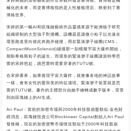
宋婷將她的加密藝術創作世界觀叫做逆賽博格。賽博格是機
械化的未來，而逆賽博格指的是人性被梳理后、映射到了賽
博格世界。
宋婷的第一幅AI和區塊鏈藝術作品靈感來源于歐洲核子研究
組織研制的大型強子對撞機。該機器是讓微小粒子以光速在
環形跑道里向彼此奔跑并碰撞，用在緊湊渺子線圈(CMS，
CompactMuonSolenoid)碰撞那一刻模擬宇宙大爆炸開始，
期盼希格斯粒子的誕生。而環形的緊湊渺子線圈讓當時學芭
蕾的宋婷想起，跳芭蕾時需要穿著的TUTU裙。
在宋婷看來，如果復現宇宙大爆炸，就會像各地的神話故事
一樣，會有女性的愛與美的特征涌現。緊湊渺子裝置就是芭
蕾的TUTU裙。畫作的主體部分由她手繪轉成數字版本，背景
則由區塊鏈上的AI生成。
Ari Paul：當前的加密市場與2000年科技股崩盤類似:金色財
經消息，區塊鏈投資公司Blocktower Capital創始人Ari Paul
發推稱，現在的加密貨幣市場情況類似于2000年科技股崩