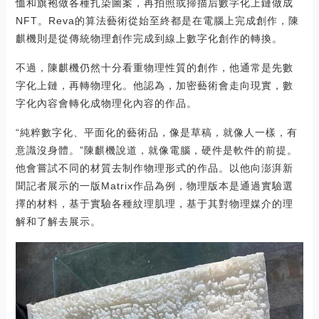
恤和旗袍做各種扎染圖案，再拍照或掃描后數字化上鏈做成
NFT。Reva的算法藝術從始至終都是在電腦上完成創作，陳
麒機則是從傳統物理創作完成到線上數字化創作的轉換。
不過，陳麒機仍然十分看重物理性質的創作，他通常是先數
字化上鏈，再轉物理化。他認為，加密藝術會走向現實，數
字化內容會轉化成物理化內容的作品。
“純粹數字化、平面化的藝術品，像是草稿，就像人一樣，有
意識沒身體。”陳麒機說道，就像電腦，硬件是軟件的前提。
他會嘗試不同的材質去制作物理形式的作品。以他向澎湃新
聞記者展示的一版Matrix作品為例，物理版本是通過實驗選
擇的材料，基于實驗各種紋理肌理，基于其對物理媒介的理
解和了解去展示。