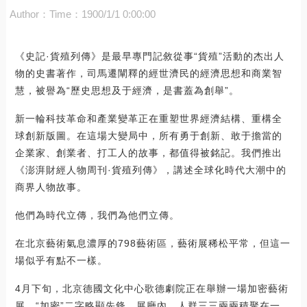
Author：
Time：1900/1/1 0:00:00
《史記·貨殖列傳》是最早專門記敘從事“貨殖”活動的杰出人
物的史書著作，司馬遷闡釋的經世濟民的經濟思想和商業智
慧，被譽為“歷史思想及于經濟，是書蓋為創舉”。
新一輪科技革命和產業變革正在重塑世界經濟結構、重構全
球創新版圖。在這場大變局中，所有勇于創新、敢于擔當的
企業家、創業者、打工人的故事，都值得被銘記。我們推出
《澎湃財經人物周刊·貨殖列傳》，講述全球化時代大潮中的
商界人物故事。
他們為時代立傳，我們為他們立傳。
在北京藝術氣息濃厚的798藝術區，藝術展稀松平常，但這一
場似乎有點不一樣。
4月下旬，北京德國文化中心歌德劇院正在舉辦一場加密藝術
展，“加密”二字略顯先鋒。展廳內，人群三三兩兩積聚在一