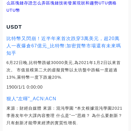
么
區塊鏈存證怎么弄
區塊鏈技術發展現狀和趨勢UTU價格
UTU幣
USDT
比特幣又閃崩！近半年來首次跌穿3萬美元，超20萬
人一夜爆倉67億元_比特幣:加密貨幣市場還有未來嗎
知乎
6月22日晚,比特幣跌破30000美元,為2021年1月2日以來首
次。 市值規模第二大的虛擬貨幣以太坊盤中跌幅一度超過
13%,萊特幣一度下跌逾20%.
1900/1/1 0:00:00
狠人“左暉”_ACN:ACN
來源：財經自媒體 來源：混沌學園 *本文根據混沌學園2021
李善友年中大課內容整理 什么是“一”思維？ 為什么要創新？
只有創新才能帶來經濟的實質性增長.