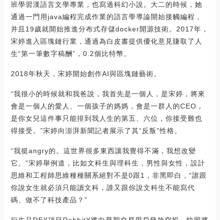
班學習漢語言文學專業，也寫過科幻小說。大二的時候，她
通過一門用java編程完成作業的語言學導論開始接觸編程，
并且19歲就開始推進分布式存儲docker開源技術。2017年，
宋婷進入區塊鏈行業，通過為白皮書提供優化意見賺取了人
生“第一筆數字稿酬”，0.2個比特幣。
2018年秋天，宋婷開始創作AI與區塊鏈藝術。
“我很小的時候就和我爸說，我首先是一個人，是宋婷，將來
會是一個人的愛人、一個孩子的媽媽，會是一群人的CEO，
是你女兒這件事只能排到我人生的第五、六位，你接受難也
得接受。”宋婷向澎湃新聞記者展示了其“反叛”性格。
“我挺angry的。這世界很多東西讓我覺得不滿，我想改變
它。”宋婷舉例道，比如文科生與理科生，男性與女性，設計
思維和工程師思維種種關系絕對不是0跟1，非黑即白，“誰跟
你說女生就必須只能讀文科，誰又跟你說文科生不能寫代
碼、做不了科技產品？”
衍生品DEX項目RabbitX將向早期交易用戶發放空投，快照將