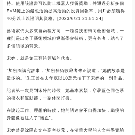
持。使用該證書可以防止機器人獲得獎勵，并通過分析多個
EVM鏈上的錢包活動提高活動的投資回報率，用戶必須獲得
40分以上以證明其資格。[2023/6/21 21:51:34]
藝術家們大多來自兩種方向，一種從技術轉向藝術領域，一
種則是出身于藝術領域但逐漸學會技術，更有甚者，結合了
多個領域的背景。
宋婷，就是第三類跨領域的代表。
“加密圈講究故事，”加密藝術收藏者朱正說道，“她的故事是
最多的。”朱正曾在去年底以10萬元拍下了宋婷的一副作品。
記者第一次見到宋婷的時候，她基本素顏，穿著藍色同色系
的衛衣和運動褲，一副休閑打扮。
在說起工作、理想的時候，她的語速會不自覺加快，纖瘦的
身體像被注入了“雞血”。
宋婷曾是沈陽市文科高考狀元，在清華大學的人文科學實驗