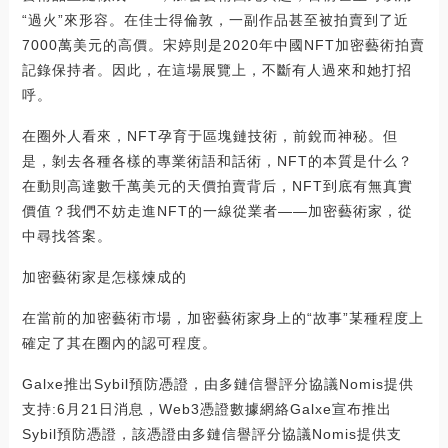
“過火”來形容。在佳士得倫敦，一副作品甚至被拍賣到了近
7000萬美元的高價。宋婷則是2020年中國NFT加密藝術拍賣
記錄保持者。因此，在這場展覽上，不斷有人過來和她打招
呼。
在圈外人看來，NFT孕育于區塊鏈技術，前銳而神秘。但
是，剝去各種各樣的專業術語和話術，NFT的本質是什么？
在動則高達數千萬美元的天價拍賣背后，NFT到底有無真實
價值？我們不妨走進NFT的一線從業者——加密藝術家，從
中尋找答案。
加密藝術家是怎樣煉成的
在當前的加密藝術市場，加密藝術家身上的“故事”某種程度上
確定了其在圈內的認可程度。
Galxe推出Sybil預防憑證，由多鏈信譽評分協議Nomis提供
支持:6月21日消息，Web3憑證數據網絡Galxe宣布推出
Sybil預防憑證，該憑證由多鏈信譽評分協議Nomis提供支