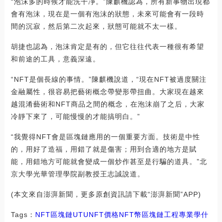
“泡沫多的時候才能洗干凈。”陳麒機認為，所有新事物出現都
會有泡沫，現在是一個有泡沫的狀態，未來可能會有一段時
間的沉寂，然后第二次起來，狀態可能就不太一樣。
胡捷也認為，泡沫肯定是有的，但它往往代表一種很有希望
和前途的工具，意義深遠。
“NFT是個長線的事情。”陳麒機說道，“現在NFT被過度關注
金融屬性，很容易把藝術概念帶變形帶扭曲。大家現在越來
越混淆藝術和NFT商品之間的概念，在泡沫崩了之后，大家
冷靜下來了，可能慢慢的才能搞明白。”
“我覺得NFT會是區塊鏈應用的一個重要方面。技術是中性
的，用好了造福，用錯了就是傷害；用到合適的地方是賦
能，用錯地方可能就會變成一個炒作甚至是行騙的道具。”北
京大學光華管理學院副教授王志誠說道。
(本文來自澎湃新聞，更多原創資訊請下載“澎湃新聞”APP)
Tags：
NFT
區塊鏈
UTUNFT價格
NFT幣區塊鏈工程專業學什