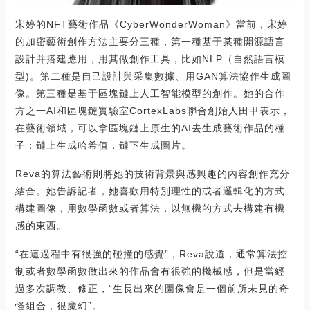
宋婷的NFT藝術作品《CyberWonderWoman》當前，宋婷
的加密藝術創作方法主要分三種，第一種基于某種開源語言
設計并搭建應用，用其做創作工具，比如NLP（自然語言模
型)。第二種是自己設計與采集數據、用GAN算法協作生成圖
像。第三種是基于區塊鏈上人工智能模型的創作。她的合作
方之一AI和區塊鏈實驗室CortexLabs聯合創始人田甲表示，
在藝術領域，可以拿區塊鏈上原生的AI去生成藝術作品的種
子：鏈上生成哈希值，鏈下生成圖片。
Reva的算法藝術則將她的技術背景與感興趣的內容創作充分
結合。她告訴記者，她喜歡用特別理性的或者邏輯化的方式
構建圖像，用數學函數或者算法，以無機的方式去構建有機
感的東西。
“在這過程中有很強的碰撞的感覺”，Reva說道，通常算法控
制或者數學函數做出來的作品會有很強的機械感，但是當經
過多次調教、修正，“生長出來的圖像會是一個前所未見的奇
怪組合，很魔幻”。