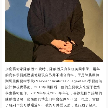
加密藝術家陳麒機19歲時，陳麒機只身前往美國求學。兩年
的商科學習經歷讓他發現自己并不適合商科，于是陳麒機轉
到馬里蘭藝術學院(MarylandInsituteCollegeofArt)學習建筑
設計和視覺藝術。2018年回國后，他的主要收入來源于教留
學生藝術創作。2019年年末2020年年初，喜歡逛國外論壇的
陳麒機發現，藝術圈的博主口中會提到NFT這一概念。當他
了解到作品可以通過NFT被認可并變現后，他行動了起來。