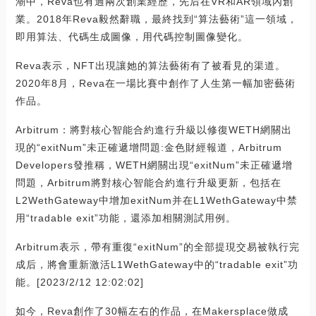
潮中，Reva也有過兩次創業經歷，先后在VR和AR領域內創
業。2018年Reva毅然辭職，最終找到“算法藝術”這一領域，
即用算法、代碼生成圖像，用代碼控制圖像變化。
Reva表示，NFT出現讓她的算法藝術有了被看見的渠道。
2020年8月，Reva在一場比賽中創作了人生第一幅加密藝術
作品。
Arbitrum：將對核心智能合約進行升級以修復WETH網關出
現的“exitNum”未正確遞增問題:金色財經報道，Arbitrum
Developers發推稱，WETH網關出現“exitNum”未正確遞增
問題，Arbitrum將對核心智能合約進行升級更新，包括在
L2WethGateway中增加exitNum并在L1WethGateway中禁
用“tradable exit”功能，還添加相關測試用例。
Arbitrum表示，帶有重復“exitNum”的全部提現交易被執行完
成后，將會重新激活L1WethGateway中的“tradable exit”功
能。[2023/2/12 12:02:02]
如今，Reva創作了30幅左右的作品，在Makersplace做成