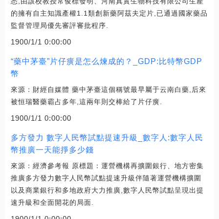
悉,由該校教授常俊標發明、河南真實生物科技有限公司生產
的擁有自主知識產權1.1類創新藥阿茲夫定片,已通過國家藥品
監督管理局優先審評審批程序.
1900/1/1 0:00:00
“藥中茅臺”片仔癀是怎么煉成的？_GDP:比特幣GDP
幣
來源：財經自媒體 藥中茅臺這個稱號最早屬于云南白藥,后來
被恒瑞醫藥霸占多年,這兩年則交棒給了片仔癀.
1900/1/1 0:00:00
多方發力 數字人民幣試點提速升級_數字人:數字人民
幣推廣一天能掙多少錢
來源：經濟參考報 原標題：運營機構再擴圍銀行、地方密集
推廣多方發力數字人民幣試點提速升級伴隨著運營機構擴圍
以及商業銀行和多地政府大力推廣,數字人民幣試點呈現出提
速升級和全面開花的局面.
1900/1/1 0:00:00