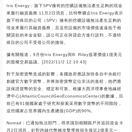
Iris Energy：旗下SPV擁有的挖礦設備無法產生足夠的現金
來履行融資義務:11月2日消息，比特幣礦企Iris Energy表示
旗下特殊目的公司（SPV）擁有的挖礦設備無法產生足夠的
現金來履行其融資義務，且這些設備的市場價值遠遠低于相
關貸款的本金金額，該公司正在與貸款方進行談判，不過特
殊目的公司不受母公司的擔保。
據有關報道，9月份Iris Energy與B. Riley簽署價值1億美元
的股權交易協議。[2022/11/2 12:10:43]
對于加密貨幣造成的影響，各國政府應該加快各自中央銀行
創建官方數字貨幣，并將加密貨幣定位非法的進程，他們應
該保證貨幣的安全、穩定和可靠。根據大西洋理事會地緣經
濟中心(AtlanticCouncilGeoEconomicsCenter)的數據，目
前已有81個國家處于研究和探索采用數字貨幣的不同階段，
這些國家占世界國內生產總值(GDP)的90%。
Nomad：已通知執法部門，尋求識別相關賬戶并追回資金:8
月2日消息，針對跨鏈代幣橋攻擊導致損失接近2億美元一