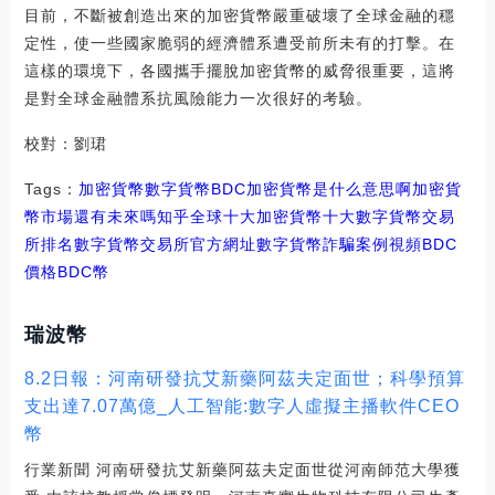
目前，不斷被創造出來的加密貨幣嚴重破壞了全球金融的穩
定性，使一些國家脆弱的經濟體系遭受前所未有的打擊。在
這樣的環境下，各國攜手擺脫加密貨幣的威脅很重要，這將
是對全球金融體系抗風險能力一次很好的考驗。
校對：劉珺
Tags：
加密貨幣
數字貨幣
BDC加密貨幣是什么意思啊
加密貨
幣市場還有未來嗎知乎
全球十大加密貨幣十大數字貨幣交易
所排名
數字貨幣交易所官方網址
數字貨幣詐騙案例視頻BDC
價格
BDC幣
瑞波幣
8.2日報：河南研發抗艾新藥阿茲夫定面世；科學預算
支出達7.07萬億_人工智能:數字人虛擬主播軟件CEO
幣
行業新聞 河南研發抗艾新藥阿茲夫定面世從河南師范大學獲