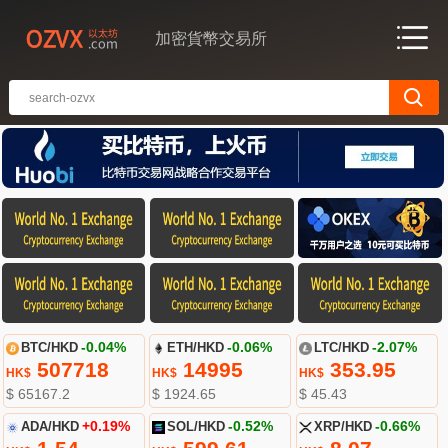
加密貨幣交易所
BTC/HKD
-0.04%
ETH/HKD
-0.06%
LTC/HKD
-2.07%
507718
14995
353.95
HK$
HK$
HK$
$ 65167.2
$ 1924.65
$ 45.43
ADA/HKD
+0.19%
SOL/HKD
-0.52%
XRP/HKD
-0.66%