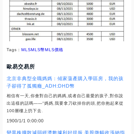
Tags：
MLSMLS幣
MLS價格
歐易交易所
北京非典型全職媽媽：傾家蕩產購入學區房，我的孩
子卻得了孤獨癥_ADH:DHD幣
相信有一天,你會對自己的媽媽,或者自己最愛的孩子,對你說
出這樣的話嗎——“媽媽,我要拿刀砍掉你的頭,把你抱起來從
100層樓上扔下去.
1900/1/1 0:00:00
變異株擴散減弱經濟數據利好提振 美股微幅收漲納指