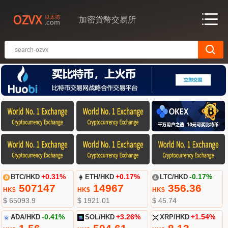
加密貨幣交易所
BTC/HKD
+0.31%
ETH/HKD
+0.17%
LTC/HKD
-0.17%
507147
14967
356.36
HK$
HK$
HK$
$ 65093.9
$ 1921.01
$ 45.74
ADA/HKD
-0.41%
SOL/HKD
+3.26%
XRP/HKD
+1.54%