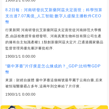
1900/1/1 0:00:00
8.2日報：河南研發抗艾新藥阿茲夫定面世；科學預算
支出達7.07萬億_人工智能:數字人虛擬主播軟件CEO
幣
行業新聞 河南研發抗艾新藥阿茲夫定面世從河南師范大學獲
悉,由該校教授常俊標發明、河南真實生物科技有限公司生產
的擁有自主知識產權1.1類創新藥阿茲夫定片,已通過國家藥品
監督管理局優先審評審批程序.
1900/1/1 0:00:00
“藥中茅臺”片仔癀是怎么煉成的？_GDP:比特幣GDP
幣
來源：財經自媒體 藥中茅臺這個稱號最早屬于云南白藥,后來
被恒瑞醫藥霸占多年,這兩年則交棒給了片仔癀.
1900/1/1 0:00:00