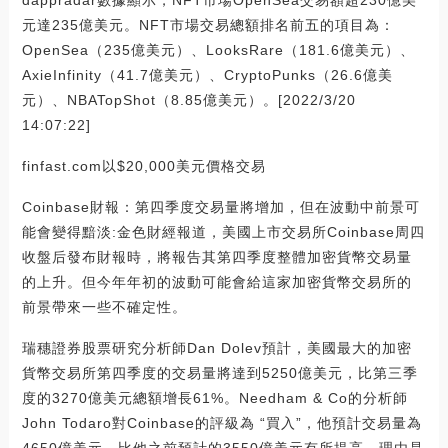
dappradar數據顯示，NFT市場OpenSea交易額超230億美
元達235億美元。NFT市場交易總額排名前五的項目為：
OpenSea（235億美元）、LooksRare（181.6億美元）、
AxieInfinity（41.7億美元）、CryptoPunks（26.6億美
元）、NBATopShot（8.85億美元）。[2022/3/20
14:07:22]
finfast.com以$20,000美元價格交易
Coinbase財報：第四季度交易量將增加，但在波動中前景可
能會變得黯淡:金色財經報道，美國上市交易所Coinbase周四
收盤后發布財報時，將報告其第四季度整體加密貨幣交易量
的上升。但今年年初的波動可能會給這家加密貨幣交易所的
前景帶來一些不確定性。
瑞穗證券股票研究分析師Dan Dolev預計，美國最大的加密
貨幣交易所第四季度的交易量將達到5250億美元，比第三季
度的3270億美元總額增長61%。Needham & Co的分析師
John Todaro對Coinbase的評級為 “買入”，他預計交易量為