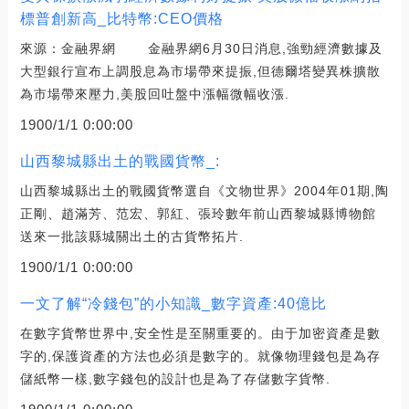
標普創新高_比特幣:CEO價格
來源：金融界網 金融界網6月30日消息,強勁經濟數據及
大型銀行宣布上調股息為市場帶來提振,但德爾塔變異株擴散
為市場帶來壓力,美股回吐盤中漲幅微幅收漲.
1900/1/1 0:00:00
山西黎城縣出土的戰國貨幣_:
山西黎城縣出土的戰國貨幣選自《文物世界》2004年01期,陶
正剛、趙滿芳、范宏、郭紅、張玲數年前山西黎城縣博物館
送來一批該縣城關出土的古貨幣拓片.
1900/1/1 0:00:00
一文了解“冷錢包”的小知識_數字資產:40億比
在數字貨幣世界中,安全性是至關重要的。由于加密資產是數
字的,保護資產的方法也必須是數字的。就像物理錢包是為存
儲紙幣一樣,數字錢包的設計也是為了存儲數字貨幣.