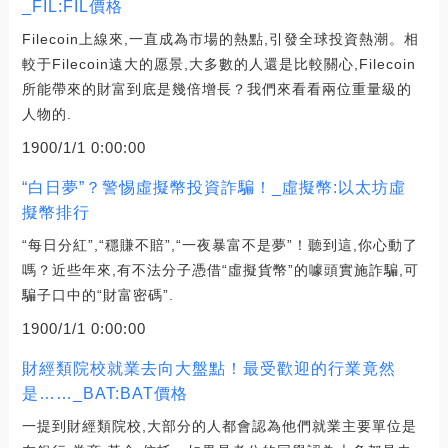
_FIL:FIL價格
Filecoin上線來,一直成為市場的熱點,引發全球投資熱潮。相
較于Filecoin遠大的愿景,大多數的人還是比較關心,Filecoin
所能帶來的財富到底是幾倍增長？我們來看看兩位重量級的
人物的.
1900/1/1 0:00:00
“白日夢”？警惕虛擬幣投資詐騙！_虛擬幣:以太坊虛
擬幣排行
“每日分紅”,“穩賺不賠”,“一夜暴富不是夢”！聽到這,你心動了
嗎？近些年來,有不法分子憑借“虛擬貨幣”的噱頭實施詐騙,可
騙子口中的“財富密碼”.
1900/1/1 0:00:00
財經類院校就業去向大盤點！最受歡迎的行業竟然
是……_BAT:BAT價格
一提到財經類院校,大部分的人都會認為他們就業主要單位是