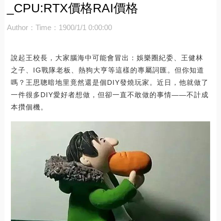
_CPU:RTX價格RAI價格
Author：
Time：1900/1/1 0:00:00
說起王校長，大家腦海中可能會冒出：娛樂圈紀委、王健林
之子、IG戰隊老板、熱狗大亨等這樣的專屬詞匯。但你知道
嗎？王思聰暗地里竟然還是個DIY發燒玩家。近日，他就做了
一件很多DIY愛好者想做，但卻一直不敢做的事情——不計成
本攢個機。