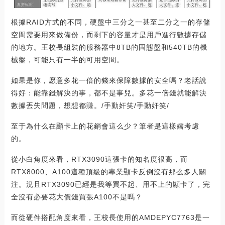
根據RAID方式的不同，硬盤中三分之一甚至二分之一的存儲
空間需要用來做備份，而剩下的容量才是用戶進行數據存儲
的地方。王校長組裝的服務器中8TB的固態盤和540TB的機
械盤，可能只有一半的可用空間。
如果是你，愿意多花一倍的錢來保障數據的安全嗎？老話說
得好：能靠錢解決的事，都不是事兒。多花一倍錢就能解決
數據丟失問題，想想都賺。/手動奸笑/手動奸笑/
至于為什么在顯卡上的花銷會這么少？筆者是這樣嬸考慮
的。
從小白角度來看，RTX3090這張卡的知名度很高，而
RTX8000、A100這種頂級的專業顯卡反倒沒有那么多人關
注。況且RTX3090已經是我等買不起、用不上的顯卡了，完
全沒有必要花大價錢買張A100不是嗎？
而從硬件搭配角度來看，王校長使用的AMDEPYC7763是一