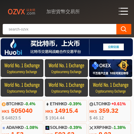
加密貨幣交易所
BTC/HKD
-0.4%
ETH/HKD
-0.39%
LTC/HKD
+0.61%
505040
14915.4
359.32
HK$
HK$
HK$
$ 64823.5
$ 1914.44
$ 46.12
ADA/HKD
-1.08%
SOL/HKD
-0.39%
XRP/HKD
-1.38%