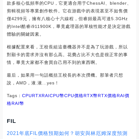
款多核心低頻率的CPU，它更適合用于ChessAI、blender、
剪輯視頻等專業創作軟件。它在游戲中的表現甚至不如售價
僅4299元，擁有八核心十六線程，但睿頻最高可達5.3GHz
的Intel酷睿i911900K，畢竟處理器的單核性能才是決定游戲
體驗的關鍵因素。
根據配置來看，王校長組這臺機器并不是為了玩游戲，所以
對顯卡的需求并沒有那么高。花費占比不大也是很正常的事
情，畢竟大家都不會買自己用不到的東西啊。
最后，如果用一句話概括王校長的本次攢機。那筆者只想
說，AMD，液.液...yes！
Tags：
CPU
RTX
RAICPU幣
CPU價格RTX幣
RTX價格RAI價
格
RAI幣
FIL
2021年底FIL價格預期如何？胡安與林厄姆深度預測