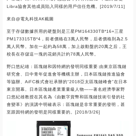
Libra協會其他成員陷入同樣的用戶信任危機。[2019/7/11]
來自@電丸科技AK截圖
至于存儲數據所用的硬盤則是三星PM164330TB*16+三星
PM173315TB*4，前者價格在3萬人民幣，后者價格則為2.5
萬人民幣。加在一起約為58萬，加上啟動盤的20萬之后，王
校長在存儲這一塊的花銷共計約78萬人民幣。
野口悠紀雄：區塊鏈和因特網的發明同樣重要:由東京區塊鏈
研究會、日中青年促進會等機構主辦，日本區塊鏈推進協會
等協辦、AiFC株式會社承辦的“2018亞太區塊鏈峰會”在日本
東京開幕。日本區塊鏈產業重量級人物——著名經濟學家野
口悠紀雄教授在其名為《由數字貨幣和區塊鏈技術引發的社
會變革》的演講中明確表示：區塊鏈是非常重要的發明，甚
至跟因特網的發明是同樣重要的。[2018/3/26]