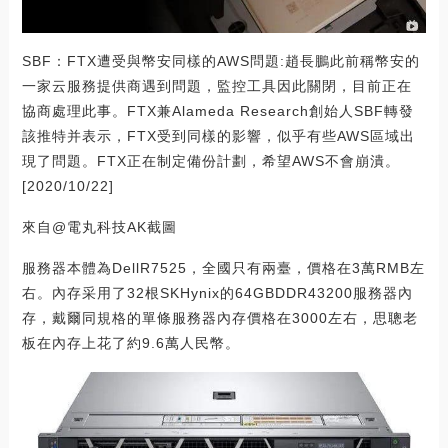
SBF：FTX遭受與幣安同樣的AWS問題:趙長鵬此前稱幣安的
一家云服務提供商遇到問題，監控工具因此關閉，目前正在
協商處理此事。FTX兼Alameda Research創始人SBF轉發
該推特并表示，FTX受到同樣的影響，似乎有些AWS區域出
現了問題。FTX正在制定備份計劃，希望AWS不會崩潰。
[2020/10/22]
來自@電丸科技AK截圖
服務器本體為DellR7525，全國只有兩臺，價格在3萬RMB左
右。內存采用了32根SKHynix的64GBDDR43200服務器內
存，戴爾同規格的單條服務器內存價格在3000左右，思聰老
板在內存上花了約9.6萬人民幣。