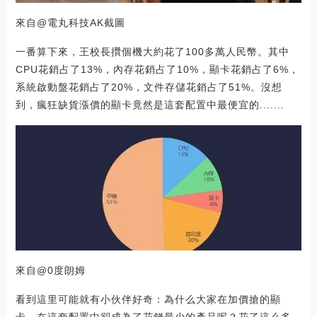
來自@電丸科技AK截圖
一番算下來，王校長攢個機大約花了100多萬人民幣。其中
CPU花銷占了13%，內存花銷占了10%，顯卡花銷占了6%，
系統啟動盤花銷占了20%，文件存儲花銷占了51%。沒想
到，瘋狂缺貨漲價的顯卡竟然是這套配置中最便宜的.......
來自@0度朗姆
看到這里可能就有小伙伴好奇：為什么大家在加價搶的顯
卡，在這套配置中卻成為了花錢最少的產品呢？花了這么多