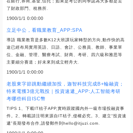
在銀行,券商,基金,信托；如果是考公的同學認為大多都是去
了財政部門、稅務所.
1900/1/1 0:00:00
立足中公，看職業教育_APP:SPA
導語 職業教育是多數K12大班課玩家轉型的方向,動作快的高
途已經布局實用英語、日語、會計、公務員、教師、事業單
位、金融、管理、醫療考試、財商、考研、四六級和雅思等
主要細分賽道；好未來則成立輕舟大.
1900/1/1 0:00:00
老股東字節跳動繼續加投，迦智科技完成B+輪融資；
特來電獲3億元戰投｜投資速遞_APP:人工智能考研
考哪些科目ISC幣
TIPS 1、下載IT桔子APP,實時跟蹤國內外一級市場投融資事
件。2、轉載請注明來源自IT桔子,侵權必究。3、建立“投資速
遞”長期發布合作,請發郵件到hello@itjuzi.com.