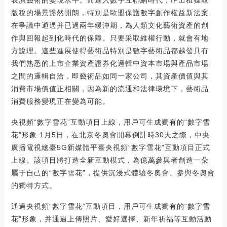
版稅的場景豁然開朗，特別是歐盟保護數字創作權益新法案
在爭議中通過并已過兩年緩沖期，為人類文化藝術資產的創
作與回報起到化時代的保障。只要采取維權行動，就會有地
方說理。這些進展使得藝術品特別是數字藝術品都越發具有
我們熟悉的上市企業資產證券化邏輯中資本市場與產品市場
之間的邏輯自洽，即藝術品如同一家公司，其資產價值與其
消費市場價值正相關，因為新的流通和法律環境下，藝術品
消費服務變現正在變為可能。
央視頻“數字雪花”互動項目上線，用戶可生成獨有的“數字雪
花”形象:1月5日，在北京冬奧會開幕倒計時30天之際，中央
廣播電視總臺5G新媒體平臺央視頻“數字雪花”互動項目正式
上線。該項目將打造全新互動模式，為億萬參與者創造一朵
屬于自己的“數字雪花”，提供沉浸式體驗冬奧會、參與冬奧會
的獨特方式。
通過央視頻“數字雪花”互動項目，用戶可生成獨有的“數字雪
花”形象，并通過上傳照片、愛好選擇、新年祈福等互動活動