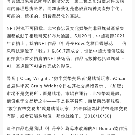
有實踐成果規范闡釋的前沿分支；第二種是前沿信息科技觸
達的倫理思辨邊界。而加密藝術是也優質精神資產數字化，
可能的、積極的、消費產品化的嘗試。
NFT潮流不可阻擋。非常多涉及文化娛樂的非區塊鏈產業集
團都啟動了相應研究和布局論證。5月20日，中國嘉德2021
年春拍上，我的NFT作品《牡丹亭Rêve之標目蝶戀花——信
息科技穿透了「我」》以66.7萬成交，也是中國大陸傳統藝
術拍賣行首次拍賣的NFT藝術品。作品元數據包括區塊鏈上
AI、區塊鏈下AI協作完成的影像。
聲音 | Craig Wright：“數字貨幣交易者”是賭博玩家:nChain
首席科學家 Craig Wright今日在其社交媒體表示，（加密）
市場不是交易所，而是賭場。市場在運行，比特幣就是錢。
價值處于交易所之中——不是數字貨幣，而是商品和服務。
“數字貨幣交易者”就是賭博玩家。如果你認為比特幣是跟交易
有關，或者它能夠增值，那你就輸了。[2018/10/30]
這件作品也是我以《牡丹亭》為母本改編的AI-Human協作沉