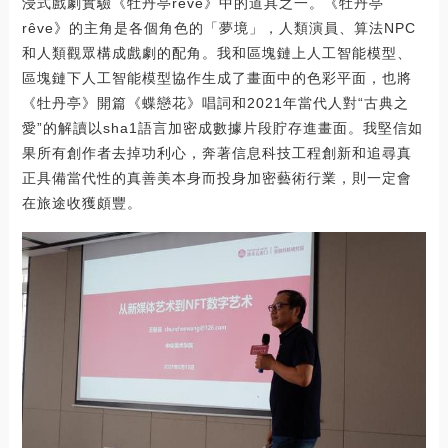
浸式戲劇實驗《牡丹亭rêve》中的道具之一。《牡丹亭
rêve》的主角是各個角色的「夢境」，人類演員、算法NPC
和人類觀眾構成戲劇的配角。我和區塊鏈上人工智能模型、
區塊鏈下人工智能模型協作生成了畫面中的色彩平面，也將
《牡丹亭》開篇《蝶戀花》唱詞和2021年當代人對“古典之
愛”的解讀以sha1語言加密成數據片段貯存進畫面。我堅信如
果所有創作者去掉功利心，奔著信息科技工程創新和追尋真
正具備當代性的真善美本身而投身加密藝術行業，則一定會
在旅途收獲頗豐。