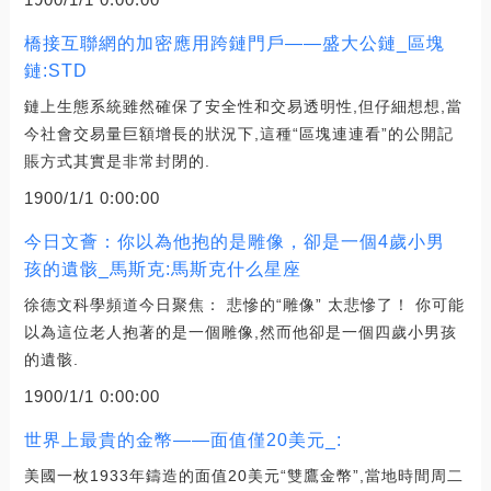
橋接互聯網的加密應用跨鏈門戶——盛大公鏈_區塊
鏈:STD
鏈上生態系統雖然確保了安全性和交易透明性,但仔細想想,當
今社會交易量巨額增長的狀況下,這種“區塊連連看”的公開記
賬方式其實是非常封閉的.
1900/1/1 0:00:00
今日文薈：你以為他抱的是雕像，卻是一個4歲小男
孩的遺骸_馬斯克:馬斯克什么星座
徐德文科學頻道今日聚焦： 悲慘的“雕像” 太悲慘了！ 你可能
以為這位老人抱著的是一個雕像,然而他卻是一個四歲小男孩
的遺骸.
1900/1/1 0:00:00
世界上最貴的金幣——面值僅20美元_:
美國一枚1933年鑄造的面值20美元“雙鷹金幣”,當地時間周二