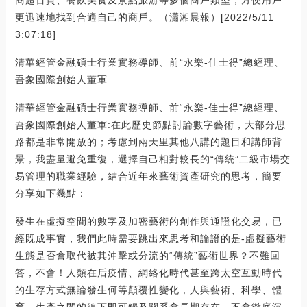
更迅速地找到合適自己的商戶。（瀟湘晨報）[2022/5/11
3:07:18]
清華經管金融碩士行業實務導師、前“永樂-佳士得”總經理、
吾象國際創始人董軍
清華經管金融碩士行業實務導師、前“永樂-佳士得”總經理、
吾象國際創始人董軍:在此歷史節點討論數字藝術，大部分思
路都是非常開放的；考慮到兩天里其他八講的題目和講師背
景，我盡量避免重復，選擇自己相對較長的“傳統”二級市場交
易管理的職業經驗，結合近年來藝術資產研究的思考，簡要
分享如下幾點：
發生在虛擬空間的數字及加密藝術的創作與通證化交易，已
經既成事實，我們此時需要跳出來思考和論證的是-虛擬藝術
生態是否會取代被其沖擊或分流的“傳統”藝術世界？不難回
答，不會！人類在后疫情、網絡化時代甚至跨太空互動時代
的生存方式無論發生何等顛覆性變化，人與藝術、科學、體
育、生產之間的線下即可觸及關系會長期存在，不會徹底沉