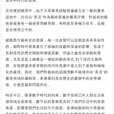
進步和時代的發展。
在現實的關系中，由于大眾審美經驗普遍建立在一般的審美
認知中，往往以“美丑”作為藝術普遍的審美評價，對超前的藝
術探索會有一個接受理解周期，有時甚至會極力排斥，這都
是在情理之中的。
縱觀西方藝術史的發展，每一次改變可以說都是具有革命性
的，都對時代發展產生了積極的貢獻和深遠的影響，形成了
其創造性的歷史開創和價值貢獻。悖論之處也迫使藝術發
展，尤其是架上繪畫這一傳統的藝術形式,到了現代主義時
期，在無窮盡求新求變的現代性焦慮中進入到了虛無和極端
化的處境。因此，我們對藝術的認識理解不能僅停在“美丑”的
審美視域和邏輯里，更應看到其在歷史的嬗變中的史學價
值、社會意義和問題所在。
時至今日，隨著數字時代的到來，數字技術已向人類生活各
個領域全面推進，數字化的發展普及到了我們生活中的各個
角落，影響著我們生活的方方面面。從傳統藝術到大眾藝術