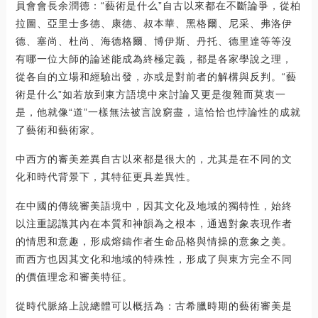
員會會長余潤德：“藝術是什么”自古以來都在不斷論爭，從柏
拉圖、亞里士多德、康德、叔本華、黑格爾、尼采、弗洛伊
德、塞尚、杜尚、海德格爾、博伊斯、丹托、德里達等等沒
有哪一位大師的論述能成為終極定義，都是各家學說之理，
從各自的立場和經驗出發，亦或是對前者的解構與反判。“藝
術是什么”如若放到東方語境中來討論又更是復雜而莫衷一
是，他就像“道”一樣無法被言說窮盡，這恰恰也悖論性的成就
了藝術和藝術家。
中西方的審美差異自古以來都是很大的，尤其是在不同的文
化和時代背景下，其特征更具差異性。
在中國的傳統審美語境中，因其文化及地域的獨特性，始終
以注重認識其內在本質和神韻為之根本，通過對象表現作者
的情思和意趣，形成熔鑄作者生命品格與情操的意象之美。
而西方也因其文化和地域的特殊性，形成了與東方完全不同
的價值理念和審美特征。
從時代脈絡上說總體可以概括為：古希臘時期的藝術審美是