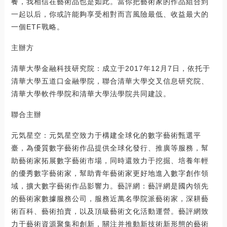
餐，我相信在藝術品也是如此。當你把藝術家的作品組合到
一起以后，你或許能夠享受相對而言風險最低、收益最大的
一個ETF戰略。
主辦方
清華大學金融科技研究院：成立于2017年12月7日，依托于
清華大學五道口金融學院，聯合清華大學交叉信息研究院、
清華大學軟件學院和清華大學法學院共同建設。
聯合主辦
元気星空：元気星空致力于構建全球化的數字藝術甄選平
臺，為優質數字藝術作品提供全球化發行、推廣等服務，幫
助藝術家拓展數字藝術市場，同時還致力于挖掘、培養年輕
的優秀數字藝術家，幫助青年藝術家更好地進入數字創作領
域，擴大數字藝術作品影響力。藝評網：藝評網是國內領先
的藝術家數據服務公司，服務近萬名學院派藝術家，深耕藝
術百科、藝術拍賣，以及頂級藝術文化活動運營。藝評網致
力于藝術資源聚集和創新，關注并推動新技術新形態的藝術