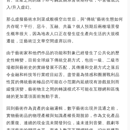
入/升入虛幻。
那么虛擬藝術水到渠成般橫空出世后，與“傳統”藝術生態如何
共存呢？平行、惡斗、互融、共贏？個人預期后兩種場景發
生概率很大，因為地表人口正在發生從生產向生活的大規模
遷徙，泛藝術泛文華空間虛席以待。
由于藝術家和他們作品的功能和對象已經發生了公共化的歷
史性轉變，目前全球線下傳統交易方式，包括一級、二級市
場都與藝術史的實錘發展不匹配，其傳播和交易方式之落后
令金融和科技等行業瞠目結舌。盡管最為情感和圈層戰利品
性質的傳統藝術極品仍可能在小范圍內延續現有游戲規則而
緩慢演變，藝術物主之間的轉讓模式不可能在互聯網和區塊
鏈的更加選項面前無動于衷。
回到藝術作為資產的金融邏輯，數字藝術出現并流通之前，
實物藝術品的物理產權與知識產權長期脫節，作為文化產品
的重復、連續的現金流未開發到位，遠未達到音樂、戲劇等
表演藝術的變現水平。而進入數字互聯網時代，IP出租獲取