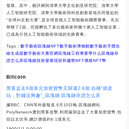
發展。其中，藝評網與清華大學文化創意研究院、清華大學
人工智能研究院、清華大學藝術與科技創新基地共同發起的
“全球AI文創大賽”,是全球首個人工智能藝術國際賽事。先后
舉辦了2屆，挖掘孵化了多位藝術家和幾十家人工智能企業，
已成為引領人工智能藝術領域的先鋒賽事。
Tags：
數字藝術
區塊鏈
NFT數字藝術博物館
數字藝術字體在
線生成器
數字藝術大賽官網區塊鏈工程專業學什么
區塊鏈存
證怎么弄
區塊鏈技術發展現狀和趨勢NFT價格
NFT幣
Bitcoin
黑客盜走6億美元加密貨幣又歸還2.6億 自稱“就是
玩，對錢沒興趣”_區塊鏈:區塊鏈存證怎么弄
據BBC、CNN等外媒報道,8月10日晚,區塊鏈網站
PolyNetwork遭到黑客攻擊,利用漏洞盜走了大量加密貨幣,包
括以太坊等,總計價值約6.1億美元.
1900/1/1 0:00:00