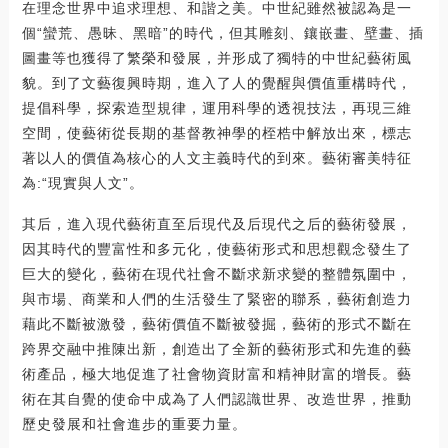
在理念世界中追求理想、和諧之美。中世紀雖然被認為是一
個“蠻荒、愚昧、黑暗”的時代，但其雕刻、鑲嵌畫、壁畫、插
圖畫等也獲得了繁榮和發展，并形成了獨特的中世紀藝術風
貌。到了文藝復興時期，進入了人的覺醒與價值重構時代，
提倡科學，探索造型規律，運用科學的透視技法，再現三維
空間，使藝術從長期的基督教神學的桎梏中解放出來，標志
著以人的價值為核心的人文主義時代的到來。藝術審美特征
為:“現實與人文”。
其后，進入現代藝術直至后現代及后現代之后的藝術發展，
因其時代的豐富性和多元化，使藝術形式和思想觀念發生了
巨大的變化，藝術在現代社會不斷求新求變的整體氛圍中，
與市場、商業和人們的生活發生了緊密的聯系，藝術創造力
藉此不斷被激發，藝術價值不斷被發掘，藝術的形式不斷在
跨界交融中推陳出新，創造出了全新的藝術形式和先進的藝
術產品，極大地促進了社會物資財富和精神財富的增長。藝
術在其自覺的使命中成為了人們認識世界、改造世界，推動
歷史發展和社會進步的重要力量。