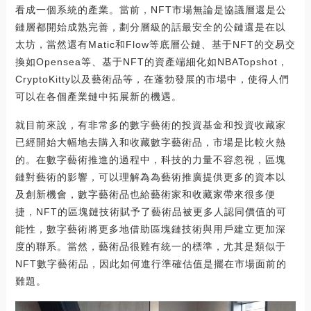
看成一個系統的產業。當前，NFT市場無論是協議層還是公
鏈層都開始成熟完善，劃分層級的話最安全的公鏈還是在以
太坊，當然還有Matic和Flow等底層公鏈、基于NFT的交易交
換如Opensea等、基于NFT的資產端細化如NBATopshot，
CryptoKitty以及藝術品等，在蓬勃發展的市場中，使得人們
可以在各個產業鏈中拓展新的機遇。
就目前來說，有非常多的數字藝術的投資基金和投資收藏家
已經開始大幅地去購入和收藏數字藝術品，市場是比較火熱
的。在數字藝術推進的過程中，科技的力量不容忽視，區塊
鏈對藝術的影響，可以理解為為藝術推廣提供更多的資本以
及創新機會，數字藝術品也給藝術家和收藏家帶來很多便
捷，NFT的區塊鏈技術賦予了藝術品被更多人認同價值的可
能性，數字藝術將更多地借助區塊鏈技術與用戶建立更加深
度的聯系。當然，藝術品很難有統一的標準，尤其是類似于
NFT數字藝術品，因此如何進行準確估值是擺在市場面前的
難題。