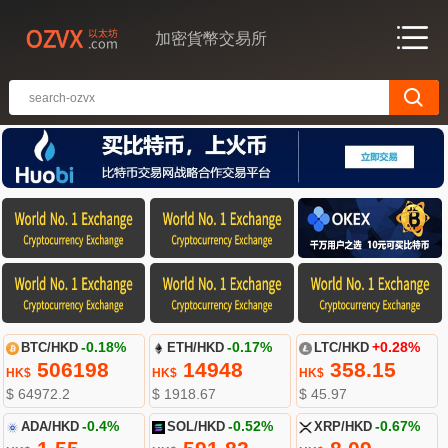
加密貨幣交易所
BTC/HKD
-0.18%
ETH/HKD
-0.17%
LTC/HKD
+0.28%
506198
14948
358.15
HK$
HK$
HK$
$ 64972.2
$ 1918.67
$ 45.97
ADA/HKD
-0.4%
SOL/HKD
-0.52%
XRP/HKD
-0.67%