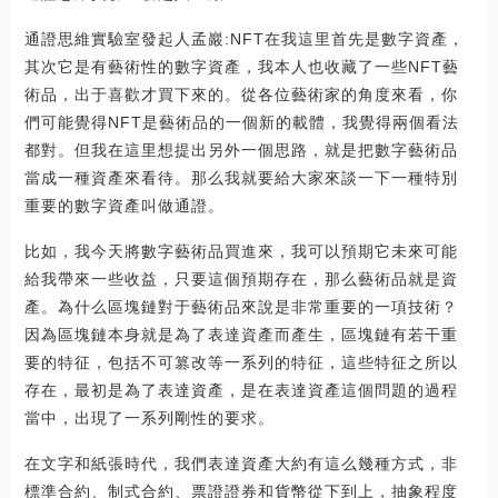
通證思維實驗室發起人孟巖:NFT在我這里首先是數字資產，
其次它是有藝術性的數字資產，我本人也收藏了一些NFT藝
術品，出于喜歡才買下來的。從各位藝術家的角度來看，你
們可能覺得NFT是藝術品的一個新的載體，我覺得兩個看法
都對。但我在這里想提出另外一個思路，就是把數字藝術品
當成一種資產來看待。那么我就要給大家來談一下一種特別
重要的數字資產叫做通證。
比如，我今天將數字藝術品買進來，我可以預期它未來可能
給我帶來一些收益，只要這個預期存在，那么藝術品就是資
產。為什么區塊鏈對于藝術品來說是非常重要的一項技術？
因為區塊鏈本身就是為了表達資產而產生，區塊鏈有若干重
要的特征，包括不可篡改等一系列的特征，這些特征之所以
存在，最初是為了表達資產，是在表達資產這個問題的過程
當中，出現了一系列剛性的要求。
在文字和紙張時代，我們表達資產大約有這么幾種方式，非
標準合約、制式合約、票證證券和貨幣從下到上，抽象程度