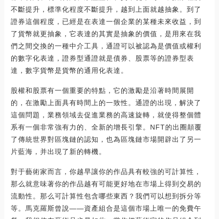
不斷提升，標準化程度不斷提升，越到上面就越抽象。到了
證券這個程度，已經是在表達一個企業的某種未來收益，到
了貨幣就更抽象，它表達的其實是抽象的價值，是用來在我
們之間交換的一種中介工具，通證可以被認為是價值或權利
的數字化表達，證券型通證就是債券、股票等的證券型表
達，數字貨幣是貨幣的通用化表達。
股權和股票有一個重要的特點，它的激勵是沿著時間展開
的，在激勵上面具有時間上的一致性。通證的出現，解決了
這個問題，業務領域去促進業務的高速旋轉，就使得整個體
系有一個非常強有力的、全新的增長引擎。NFT的出圈顛覆
了傳統世界對區塊鏈的認知，也為區塊鏈市場開辟出了另一
片藍海，并出現了新的轉機。
對于藝術家而言，你越早讓你的作品具有較強的可計算性，
那么就意味著你的作品越有可能更好地在市場上得到交易的
流動性。那么可計算性包含哪些東西？我們可以想到拆分等
等。馬克羅斯曾說——資產組合是這個市場上唯一的免費午