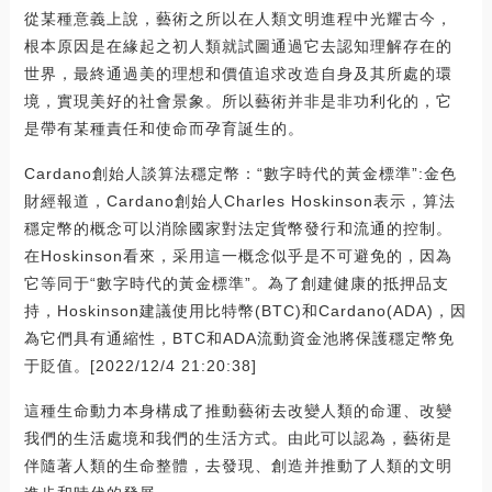
從某種意義上說，藝術之所以在人類文明進程中光耀古今，
根本原因是在緣起之初人類就試圖通過它去認知理解存在的
世界，最終通過美的理想和價值追求改造自身及其所處的環
境，實現美好的社會景象。所以藝術并非是非功利化的，它
是帶有某種責任和使命而孕育誕生的。
Cardano創始人談算法穩定幣：“數字時代的黃金標準”:金色
財經報道，Cardano創始人Charles Hoskinson表示，算法
穩定幣的概念可以消除國家對法定貨幣發行和流通的控制。
在Hoskinson看來，采用這一概念似乎是不可避免的，因為
它等同于“數字時代的黃金標準”。為了創建健康的抵押品支
持，Hoskinson建議使用比特幣(BTC)和Cardano(ADA)，因
為它們具有通縮性，BTC和ADA流動資金池將保護穩定幣免
于貶值。[2022/12/4 21:20:38]
這種生命動力本身構成了推動藝術去改變人類的命運、改變
我們的生活處境和我們的生活方式。由此可以認為，藝術是
伴隨著人類的生命整體，去發現、創造并推動了人類的文明