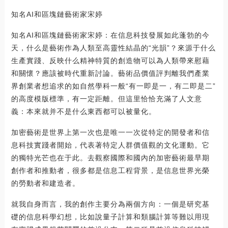
知名AI和區塊鏈藝術家宋婷
知名AI和區塊鏈藝術家宋婷：在信息科技發展如此蓬勃的今
天，什么是藝術作為人類至高靈性結晶的“光韻”？來源于什么
生產實踐、反映什么精神特質的創造物可以為人類帶來慰藉
和關懷？應該被時代重新討論。藝術品價值評判離我們產業
界創業者想追求的如自然學科一般“有一即是一，有二即是二”
的高度模版標準，有一定距離。但這里恰恰充滿了人文意
義：本來就并不是什么東西都可以被量化。
加密藝術是世界上第一次也是唯一一次從特定的開發者和信
息科技實踐者開始，代表著特定人群價值觀的文化運動。它
的獨特光芒也在于此。去觀察國際和國內的加密藝術最早期
創作者和推動者，很多都是信息工程背景，是信息世界光榮
的勞動者和建造者。
就我自身而言，我的創作主要分為兩個方向：一個是研究基
礎的信息科學幻想，比如說量子計算和類腦計算等難以用現