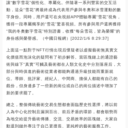
讓“數字雪花”個性化、專屬化。伴隨著一系列豐富的交互活
動，這朵“雪花”將最終成為代表用戶參與冬奧和冰雪運動的數
字身份。同時，用戶還可在央視頻APP體驗專屬“雪花”視角，
獲得一段專屬獨享的“雪花”驚喜視頻。所有參與用戶還將獲得
“我的冬奧數字雪花”特別證書，收獲“每朵雪花，皆為榮耀”的
身份感與榮譽感。（中國日報網）[2022/1/6 8:29:37]
上面這一點對于NFT行情出現后懷疑者以虛擬藝術無真實文
化價值而泡沫化的疑問有了初步解答。當區塊鏈上的通證藝
術與線下“真實”可觸及藝術都在人類文化史中分別落座后，大
部分與時俱進的藝術從業者都能夠通過升級技能而重新就
位。導師、批評家、經紀人、中間商、擔保人都能有自己的
戲份，但身邊多了一些新的崗位或自己的崗位描述中增加了
新的要求罷了。
總之，整個傳統藝術交易生態都會面臨歷史性選擇，將以前
人為中心化控制且漏洞百出、前后矛盾的環節，都會順勢而
為地交給提升藝術傳播、交流、交易效率的區塊鏈。大家自
動退到鏈外專注于自己更擅長、更純粹的藝術服務工作。