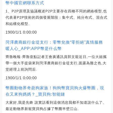
幣中國官網聯系方式
1、P2P原理及協議概述P2P主要存在四種不同的網絡模型,也
代表著P2P技術的四個發展階段：集中式、純分布式、混合式
和結構化模型.
1900/1/1 0:00:00
菏澤農商銀行金堤支行：零幣兌換“零拒絕”真情服務
暖人心_APP:APP幣是什么幣
齊魯晚報·齊魯壹點記者王會廣通訊員郭文龍近日,一位大姐攜
帶一個大手提袋來到菏澤農商銀行金堤支行,面露為難之色,大
堂經理上前詢問后.
1900/1/1 0:00:00
幣圈動物界奇葩狗家族！狗狗幣寶貝狗火爆幣圈，現
在又來狗媽媽？_寶貝狗:智能鏈
大家好,我是先鋒 說實話看到這個消息我都不知道說什么了,
最近動物界新寵寶貝狗占據了幣圈半壁江山.