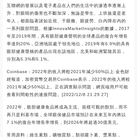
互聯網的發展以及電子產品在人們的生活中的滲透率逐漸上
升，對眼睛的傷害也不斷加深，無論是學生、上班族還是老
年人，都面臨著諸如近視、干眼癥、眼疲勞、白內障在內的
一系列眼部問題。根據InnovaMarketInsights的數據，2017
年至2019年間，具有眼部健康聲明的全球產品的復合年增長
率達到20%，亞洲地區處于領先地位，2019年有6.9%的具有
眼部健康聲稱的產品出現在該地區，北美和歐洲緊隨其后，
分別為5.3%和5.1%。
Coinbase：2022年的收入將較2021年減少50%以上:金色財
經報道，加密貨幣交易所Coinbase表示，2022年的收入將較
2021年減少50%以上。正在調查顯示問題，網頁端用戶可能
會看到間歇性的連接問題。[2022/12/8 21:29:27]
2022年，眼部健康食品將成為主流、規模可觀的類別，而不
再只是利基市場，全球眼保健品市場預計在未來五年內將以
7.1%的復合年增長率增長，到2026年將超過30億美元。
常用原料：維生素類，礦物質類，類胡蘿卜素、漿果類，