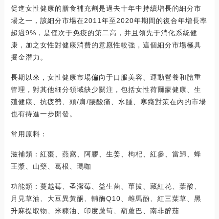
促進女性健康的膳食補充劑是過去十年中持續增長的細分市
場之一，該細分市場在2011年至2020年期間的復合年增長率
超過9%，是僅次于免疫的第二高，并且領先于消化系統健
康，加之女性對健康消費的意愿性較強，這個細分市場極具
掘金潛力。
長期以來，女性健康市場偏向于口服美容、運動營養和體重
管理，對其他細分領域缺少關注，包括女性荷爾蒙健康、生
殖健康、抗疲勞、頭/肩/腰酸痛、水腫、寒癥對策在內的市場
也有待進一步開發。
常用原料：
滋補類：紅棗、燕窩、阿膠、生姜、枸杞、紅參、當歸、蜂
王漿、山藥、葛根、瑪咖
功能類：蔓越莓、圣潔莓、益生菌、蓽拔、藏紅花、葉酸、
月見草油、大豆異黃酮、輔酶Q10、雌馬酚、紅三葉草、黑
升麻提取物、米糠油、印度蘆筍、葫蘆巴、南非醉茄