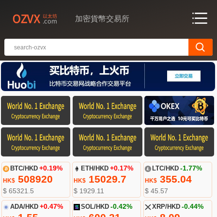
加密貨幣交易所
BTC/HKD
+0.19%
ETH/HKD
+0.17%
LTC/HKD
-1.77%
508920
15029.7
355.04
HK$
HK$
HK$
$ 65321.5
$ 1929.11
$ 45.57
ADA/HKD
+0.47%
SOL/HKD
-0.42%
XRP/HKD
-0.44%