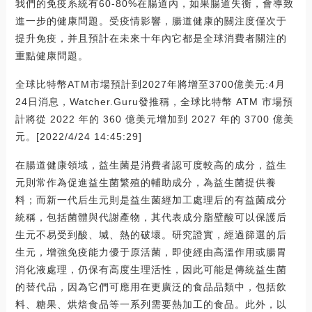
我們的免疫系統有60-80%在腸道內，如果腸道失衡，會導致
進一步的健康問題。受疫情影響，腸道健康的關注度僅次于
提升免疫，并且預計在未來十年內它都是全球消費者關注的
重點健康問題。
全球比特幣ATM市場預計到2027年將增至3700億美元:4月
24日消息，Watcher.Guru發推稱，全球比特幣 ATM 市場預
計將從 2022 年的 360 億美元增加到 2027 年的 3700 億美
元。[2022/4/24 14:45:29]
在腸道健康領域，益生菌是消費者認可度較高的成分，益生
元則常作為促進益生菌繁殖的輔助成分，為益生菌提供養
料；而新一代后生元則是益生菌經加工處理后的有益菌成分
統稱，包括菌體與代謝產物，其代表成分脂壁酸可以保護后
生元不易受到酸、堿、熱的破壞。研究證實，經過篩選的后
生元，增強免疫能力優于原活菌，即使經由高溫作用或腸胃
消化液處理，仍保有高度生理活性，因此可能是傳統益生菌
的替代品，因為它們可應用在更廣泛的食品品類中，包括飲
料、糖果、烘焙食品等一系列需要熱加工的食品。此外，以