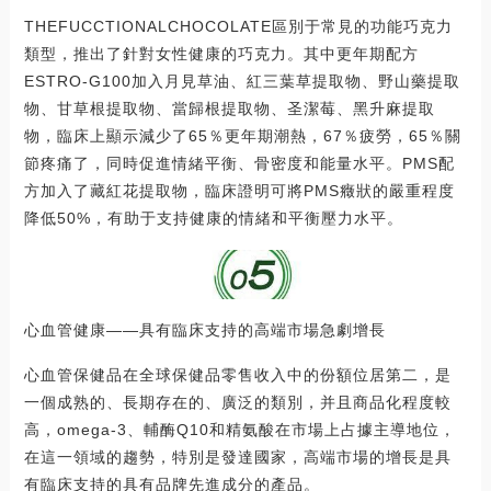
THEFUCCTIONALCHOCOLATE區別于常見的功能巧克力
類型，推出了針對女性健康的巧克力。其中更年期配方
ESTRO-G100加入月見草油、紅三葉草提取物、野山藥提取
物、甘草根提取物、當歸根提取物、圣潔莓、黑升麻提取
物，臨床上顯示減少了65％更年期潮熱，67％疲勞，65％關
節疼痛了，同時促進情緒平衡、骨密度和能量水平。PMS配
方加入了藏紅花提取物，臨床證明可將PMS癥狀的嚴重程度
降低50%，有助于支持健康的情緒和平衡壓力水平。
心血管健康——具有臨床支持的高端市場急劇增長
心血管保健品在全球保健品零售收入中的份額位居第二，是
一個成熟的、長期存在的、廣泛的類別，并且商品化程度較
高，omega-3、輔酶Q10和精氨酸在市場上占據主導地位，
在這一領域的趨勢，特別是發達國家，高端市場的增長是具
有臨床支持的具有品牌先進成分的產品。