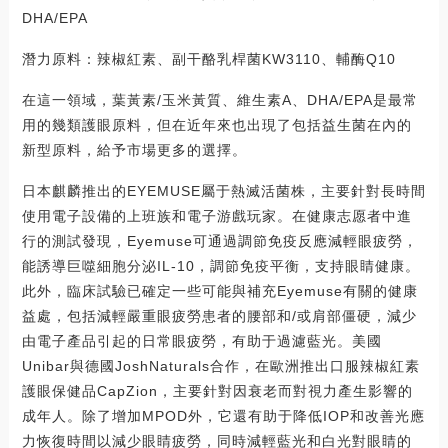
DHA/EPA
潛力原料：辣椒紅素、副干酪乳桿菌KW3110、輔酶Q10
在這一領域，葉黃素/玉米黃質、維生素A、DHA/EPA是最常
用的幾類護眼原料，但在近年來也出現了包括益生菌在內的
新型原料，給予市場更多的選擇。
日本麒麟推出的EYEMUSE屬于熱滅活菌株，主要針對長時間
使用電子設備的上班族和電子游戲玩家。在健康志愿者中進
行的測試發現，Eyemuse可通過調節免疫反應減輕眼疲勞，
能誘導巨噬細胞分泌IL-10，調節免疫平衡，支持眼睛健康。
此外，臨床試驗已確定一些可能與補充Eyemuse有關的健康
益處，包括減輕嚴重眼疲勞患者的腰部和/或肩部僵硬，減少
由電子產品引起的日常眼疲勞，有助于過濾藍光。美國
Unibar與德國JoshNaturals合作，在歐洲推出口服辣椒紅素
護眼保健品CapZion，主要針對因衰老而對視力產生影響的
成年人。除了增加MPOD外，它還有助于降低IOP和改善光應
力恢復時間以減少眼睛疲勞，同時減輕藍光和白光對眼睛的