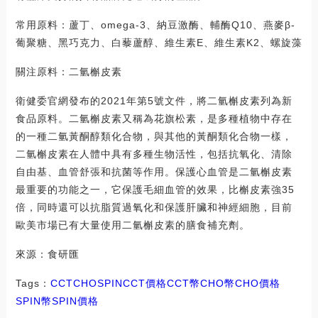
常用原料：蘆丁、omega-3、納豆激酶、輔酶Q10、燕麥β-
葡聚糖、黑巧克力、白藜蘆醇、維生素E、維生素K2、螺旋藻
關注原料：二氫槲皮素
衛健委官網發布的2021年第5號文件，將二氫槲皮素列為新
食品原料。二氫槲皮素又稱為花旗松素，是多種植物中存在
的一種二氫黃酮醇類化合物，與其他的黃酮類化合物一樣，
二氫槲皮素在人體中具有多種生物活性，包括抗氧化、清除
自由基、血管舒張和抗菌等作用。保護心血管是二氫槲皮素
最重要的功能之一，它保護毛細血管的效果，比槲皮素強35
倍，同時還可以抗脂質過氧化和保護肝臟和神經細胞，目前
歐美市場已有大量使用二氫槲皮素的膳食補充劑。
來源：食研匯
Tags：
CCT
CHO
SPINCCT價格
CCT幣CHO幣
CHO價格
SPIN幣
SPIN價格