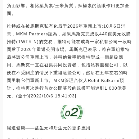
負面影響。相比葉黃素/玉米黃質，辣椒素的護眼作用更加全
面。
推特或在被馬斯克私有化后于2026年重新上市:10月6日消
息，MKM Partners認為，如果馬斯克完成以440億美元收購
推特(TWTR.N)的交易，推特可能在成為一家私有公司一段時
間后于2026年重返公開市場。馬斯克已表示，將在重組推特
后將該公司重新上市，并稱他希望把推特變成一個超級應
用。馬斯克一直在召集共同投資者，包括私募股權公司，以
便在不受關注的情況下重組這些公司，然后在五年左右的時
間里將它們重新上市。MKM管理合伙人Rohit Kulkarni預
計，推特再次進行首次公開募股的規模可能達到1,000億美
元。(金十)[2022/10/6 18:41:03]
腸道健康——益生元和后生元的更多應用