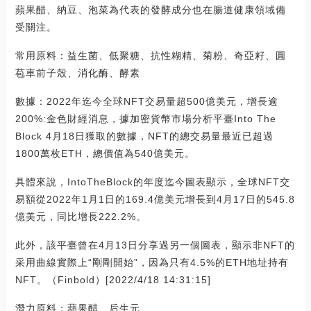
蘋果醋、納豆、泡菜為代表的發酵成分也在腸道健康領域備
受關注。
常用原料：益生菌、低聚糖、抗性糊精、菊粉、奇亞籽、圓
苞車前子殼、消化酶、酵素
數據：2022年迄今全球NFT交易量超500億美元，增長逾
200%:金色財經消息，據加密貨幣市場分析平臺Into The
Block 4月18日獲取的數據，NFT的總交易量最近已超過
1800萬枚ETH，總價值為540億美元。
具體來說，IntoTheBlock的年度迄今圖表顯示，全球NFT交
易額從2022年1月1日的169.4億美元增長到4月17日的545.8
億美元，同比增長222.2%。
此外，該平臺曾在4月13日分享過另一個圖表，顯示非NFT的
采用曲線實際上“剛剛開始”，因為只有4.5%的ETH地址持有
NFT。（Finbold）[2022/4/18 14:31:15]
潛力原料：蘋果醋、后生元