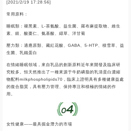
[2021/2/19 17:28:56]
常用原料：
睡眠類：褪黑素、L-茶氨酸、益生菌、羅布麻提取物、維生
素、鎂、酸棗仁、氨基酸、纈草、洋甘菊
壓力類：適應原類、藏紅花酸、GABA、5-HTP、積雪草、益
生菌、乳鐵蛋白
在情緒睡眠領域，來自乳品的創新原料近年來開發及臨床研
究較多。恒天然推出了一種來源于牛奶磷脂的乳清蛋白濃縮
物配料milkphospholipids70，臨床上證明具有多種健康益處
的復合脂質，具有壓力管理、保持專注和積極的情緒的作
用。
女性健康——最具掘金潛力的市場