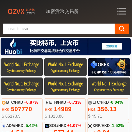
加密貨幣交易所
BTC/HKD
+0.87%
ETH/HKD
+0.71%
LTC/HKD
-0.04%
507770
14989
356.13
HK$
HK$
HK$
$ 65173.9
$ 1923.86
$ 45.71
ADA/HKD
-5.42%
SOL/HKD
+1.07%
XRP/HKD
-1.52%