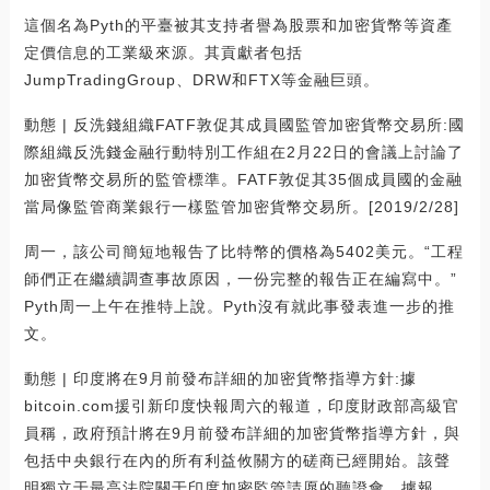
這個名為Pyth的平臺被其支持者譽為股票和加密貨幣等資產
定價信息的工業級來源。其貢獻者包括
JumpTradingGroup、DRW和FTX等金融巨頭。
動態 | 反洗錢組織FATF敦促其成員國監管加密貨幣交易所:國
際組織反洗錢金融行動特別工作組在2月22日的會議上討論了
加密貨幣交易所的監管標準。FATF敦促其35個成員國的金融
當局像監管商業銀行一樣監管加密貨幣交易所。[2019/2/28]
周一，該公司簡短地報告了比特幣的價格為5402美元。“工程
師們正在繼續調查事故原因，一份完整的報告正在編寫中。”
Pyth周一上午在推特上說。Pyth沒有就此事發表進一步的推
文。
動態 | 印度將在9月前發布詳細的加密貨幣指導方針:據
bitcoin.com援引新印度快報周六的報道，印度財政部高級官
員稱，政府預計將在9月前發布詳細的加密貨幣指導方針，與
包括中央銀行在內的所有利益攸關方的磋商已經開始。該聲
明獨立于最高法院關于印度加密監管請愿的聽證會。據報