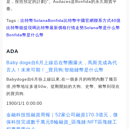
是，按照預定的計劃)”。Audaces是Bonfida的永久期貨平
臺。
Tags：
比特幣
Solana
Bonfida比特幣中國官網聯系方式
40億
比特幣能提現嗎
比特幣最新價格行情走勢
Solana幣是什么幣
Bonfida幣是什么幣
ADA
Baby doge自6月上線后在幣圈爆火，馬斯克成為代
言人！未來可期！_寶貝狗:智能鏈幣是什么幣
Babydoge自6月份上線以來,在一個多月的時間內翻了幾百
倍,持幣地址多達50w。從剛開始的大狗、史幣、豬幣到現在
的寶貝狗.
1900/1/1 0:00:00
金融科技投融資周報｜52家公司融資170.3億元，微
保科技完成數千萬元B輪融資_區塊鏈:NFT區塊鏈工