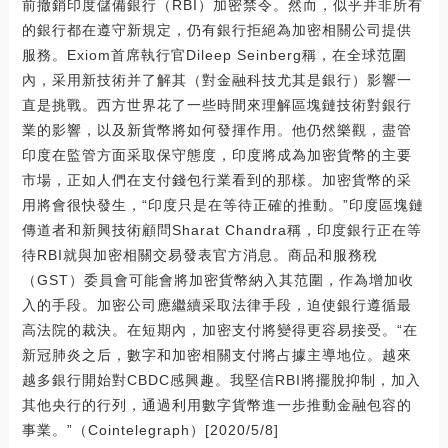
前撤銷印度儲備銀行（RBI）加密禁令。然而，似乎并非所有
的銀行都在遵守新規定，仍有銀行拒絕為加密相關公司提供
服務。Exiom首席執行官Dileep Seinberg稱，在全球范圍
內，采用新技術并了解其（對金融科技尤其是銀行）影響一
直是挑戰。西方世界花了一些時間來理解區塊鏈技術對銀行
業的影響，以及新貨幣將如何發揮作用。他仍然樂觀，盡管
印度在監管方面采取保守態度，印度將成為加密貨幣的主要
市場，正如人們在支付錢包行業看到的那樣。加密貨幣的采
用將會很快發生，“印度只是在等待正確的推動。”印度區塊鏈
傳道者和新興技術顧問Sharat Chandra稱，印度銀行正在等
待RBI就與加密相關交易發表官方消息。商品和服務稅
（GST）委員會可能會將加密貨幣納入其范圍，作為增加收
入的手段。加密公司應繼續采取法律手段，迫使銀行遵循最
高法院的裁決。在短期內，加密支付將變得更容易接受。“在
新冠肺炎之后，數字和加密相關支付將占據主導地位。越來
越多銀行開始對CBDC感興趣。我堅信RBI將擺脫抑制，加入
其他央行的行列，通過利用數字貨幣進一步推動金融包容的
事業。”（Cointelegraph）[2020/5/8]