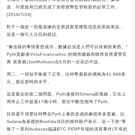
道，印度政府已經完成了加密貨幣監管框架的起草工作。
[2018/7/24]
對于一個從一些最老練的交易員那里獲取信息的系統來說，
這是一個引人注目的錯誤。
“像這樣的事情要想成功，數據必須是人們可以依賴的東西。”
Pyth貢獻者VirtuFinancialInc.的聯席總裁和聯席首席運營官
喬·莫魯索(JoeMolluso)在6月的一次采訪中說。
周二，一切似乎恢復了正常。比特幣最新的價格為41,888美
元，接近當時的水平。
這是最近的第二個問題。Pyth連接到Solana區塊鏈，它在上
周停止工作超過17個小時。那次中斷也拖垮了Pyth。
目前還不清楚比特幣在Pyth上暴跌造成的麻煩有多普遍。以
Solana為基礎的Bonfida項目的推特賬戶表示，這一下跌“導
致了一系列Audaces協議BTC-PERP市場的清算事件(不幸的