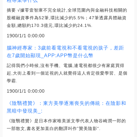
程專業學什么
摘要 √據零壹智庫不完全統計,全球范圍內與金融科技相關的
股權融資事件為52筆,環比減少約5.5%；47筆透露具體融資
金額,總額約170.3億元,環比減少約24.1%.
1900/1/1 0:00:00
腦神經專家：3歲前看電視和不看電視的孩子，差距
在7歲開始顯現_APP:APP幣是什么幣
記得我們小時候,沒有手機、電腦,連電視都很少有家庭買得
起,大街上看到一個近視的人就覺得這人肯定很愛學習、是個
學霸.
1900/1/1 0:00:00
《陰翳禮贊》：東方美學逐漸喪失的傳統：在陰影和
黑暗中發現美_:
《陰翳禮贊》是日本作家唯美派文學代表人物谷崎潤一郎的
一部散文,書名更加直白的翻譯叫作”贊美陰影“.