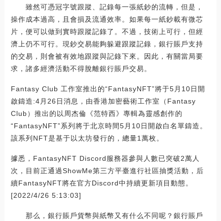
雖然可憑冠字號跟蹤、記錄每一張紙鈔的流轉，但是，
操作成本過高，且會損及流通效率。如果每一紙鈔載有微芯
片，便可以做到實時跟蹤記錄了。不過，技術上可行，但經
濟上仍不可行。現鈔交易能夠躲避跟蹤記錄，銀行賬戶支持
的交易，則會被有效地跟蹤與記錄下來。因此，有關當局要
求，諸多經濟活動不得脫離銀行賬戶交易。
Fantasy Club 工作室推出的“FantasyNFT”將于5月10日開
啟鑄造:4月26日消息，由香港加密藝術工作室（Fantasy
Club）推出的以周杰倫《范特西》專輯為靈感創作的
“FantasyNFT”系列將于北京時間5月10日開啟白名單鑄造。
該系列NFT是基于以太坊發行的，總量1萬枚。
據悉，FantasyNFT Discord服務器參與人數已突破2萬人
次，目前正通過ShowMe第三方平臺進行社區抽獎活動，后
續FantasyNFT將在官方Discord中持續更新項目動態。
[2022/4/26 5:13:03]
那么，銀行賬戶貨幣與紙幣又有什么不同呢？銀行賬戶