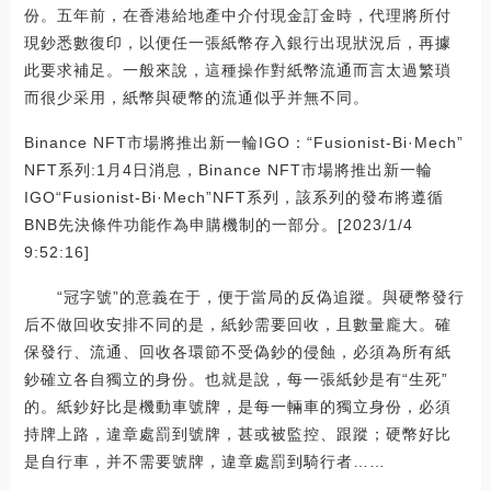
份。五年前，在香港給地產中介付現金訂金時，代理將所付
現鈔悉數復印，以便任一張紙幣存入銀行出現狀況后，再據
此要求補足。一般來說，這種操作對紙幣流通而言太過繁瑣
而很少采用，紙幣與硬幣的流通似乎并無不同。
Binance NFT市場將推出新一輪IGO：“Fusionist-Bi·Mech”
NFT系列:1月4日消息，Binance NFT市場將推出新一輪
IGO“Fusionist-Bi·Mech”NFT系列，該系列的發布將遵循
BNB先決條件功能作為申購機制的一部分。[2023/1/4
9:52:16]
“冠字號”的意義在于，便于當局的反偽追蹤。與硬幣發行
后不做回收安排不同的是，紙鈔需要回收，且數量龐大。確
保發行、流通、回收各環節不受偽鈔的侵蝕，必須為所有紙
鈔確立各自獨立的身份。也就是說，每一張紙鈔是有“生死”
的。紙鈔好比是機動車號牌，是每一輛車的獨立身份，必須
持牌上路，違章處罰到號牌，甚或被監控、跟蹤；硬幣好比
是自行車，并不需要號牌，違章處罰到騎行者……