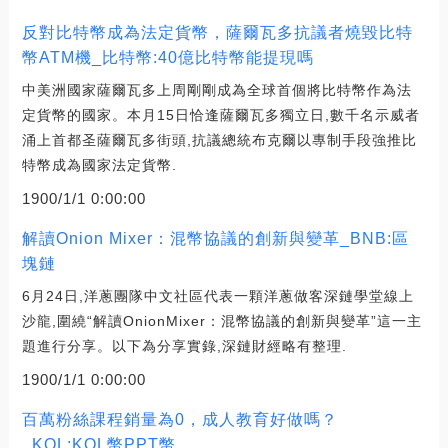
反對比特幣成為法定貨幣，薩爾瓦多抗議者燒毀比特
幣ATM機_比特幣:40億比特幣能提現嗎
中美洲國家薩爾瓦多上周剛剛成為全球首個將比特幣作為法
定貨幣的國家。本月15日恰逢薩爾瓦多獨立日,數千名示威者
涌上首都圣薩爾瓦多街頭,抗議總統布克爾以專制手段強推比
特幣成為國家法定貨幣.
1900/1/1 0:00:00
解讀Onion Mixer：混幣協議的創新與變革_BNB:區
塊鏈
6月24日,洋蔥團隊中文社區代表一顆洋蔥做客深鏈學堂線上
沙龍,圍繞“解讀OnionMixer：混幣協議的創新與變革”這一主
題進行分享。以下為分享實錄,深鏈財經略有整理.
1900/1/1 0:00:00
百萬粉絲課程銷量為0，成人教育好做嗎？
_KOL:KOL幣PPT幣