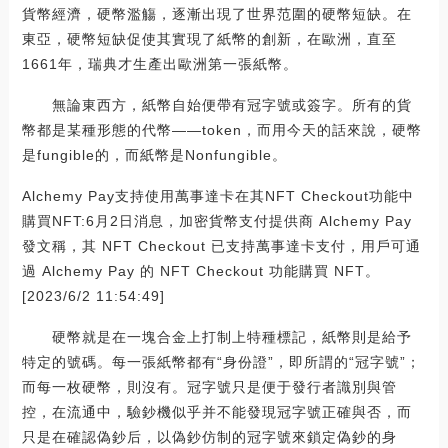
貨幣經濟，硬幣濫觴，逐漸出現了世界范圍的硬幣短缺。在
東亞，硬幣短缺促使其實現了紙幣的創新，在歐洲，直至
1661年，瑞典才生產出歐洲第一張紙幣。
無論東西方，紙幣自始便帶有冠字號或簽字。所有的貨
幣都是某種形態的代幣——token，而用今天的話來說，硬幣
是fungible的，而紙幣是Nonfungible。
Alchemy Pay支持使用萬事達卡在其NFT Checkout功能中
購買NFT:6月2日消息，加密貨幣支付提供商 Alchemy Pay
發文稱，其 NFT Checkout 已支持萬事達卡支付，用戶可通
過 Alchemy Pay 的 NFT Checkout 功能購買 NFT。
[2023/6/2 11:54:49]
硬幣就是在一塊合金上打制上特種標記，紙幣則是給予
特定的號碼。每一張紙幣都有“身份證”，即所謂的“冠字號”；
而每一枚硬幣，則沒有。冠字號只是便于發行者識別與管
控，在流通中，驗鈔機似乎并不能發現冠字號正確與否，而
只是在確認偽鈔后，以偽鈔仿制的冠字號來鎖定偽鈔的身