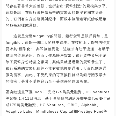
間存在著非常大的差額，也折射出“貨幣創造”的規模與水平。
這就是說，在銀行賬戶體系中的貨幣余額是沒有獨立身份
的，它們有自身的邏輯與紀律，而根本無須遵守紙鈔或硬幣
的身份紀律或邏輯。
這就是貨幣fungiblity的問題。銀行貨幣是賬戶貨幣，是
fungible，這是一個巨大的歷史進步。在技術上，貨幣的特質
要求其“標準化”，亦即無差異化，這樣才有助于流通，有助于
標準的普遍適用。然而，作為賬戶貨幣，銀行貨幣又完全消
除了貨幣身份特征之嫌疑，其結果就是過量的貨幣發生了，
銀行系統的貨幣紀律并不能有效地抑制通脹，反而以制造通
脹為能事。如此，不受約束的可互換性就成為銀行體系最大
的痼疾，是其不受歡迎乃至不受信任的原因所在。
區塊鏈漫畫平臺TooNFT完成175萬美元融資，HG Ventures
等參投:1月11日消息，基于區塊鏈的網絡漫畫平臺TooNFT完
成175萬美元融資，HG Ventures、GBIC、Alphabit、
Adaptive Labs、Mindfulness Capital和Prestige Fund等