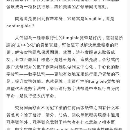
發展成為一種反抗行動，猶如美國的占領華爾街運動。
問題還是要回到貨幣本身，它應當是fungible，還是
nonfungible？
人們認為一種非銀行性的fungible貨幣是好的，這就是所
謂的“去中心化”的貨幣實踐，堅信這可以解決總量穩定的問
題，解決貨幣隱私保護問題。然而，這些實踐遠未取得成
功，甚或距離其目標也不是越來越近。這就是說，余額式的
賬戶貨幣體系的數字創新尚難以做到去中心化，中心化的數
字貨幣——數字法幣——更能有效地克服銀行賬戶貨幣的不
足，提升貨幣效能。也就是說，非銀行性的fungibile貨幣的
典型代表是數字法幣，發行運行數字法幣是中央銀行自身的
革命，是銀行體系的革命。
究竟同面額而不同冠字號的任何兩張紙幣之間有什么本
質差異？除了發行、清分、防偽、回收等流程與環節中適用
冠字號等外，冠字號究竟對于持幣者有什么意義？根本而
言，數字貨幣究竟應否將fungibility作為一個約束性的基礎條