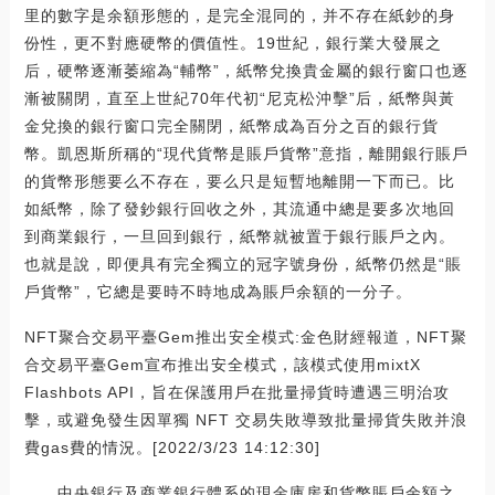
里的數字是余額形態的，是完全混同的，并不存在紙鈔的身
份性，更不對應硬幣的價值性。19世紀，銀行業大發展之
后，硬幣逐漸萎縮為“輔幣”，紙幣兌換貴金屬的銀行窗口也逐
漸被關閉，直至上世紀70年代初“尼克松沖擊”后，紙幣與黃
金兌換的銀行窗口完全關閉，紙幣成為百分之百的銀行貨
幣。凱恩斯所稱的“現代貨幣是賬戶貨幣”意指，離開銀行賬戶
的貨幣形態要么不存在，要么只是短暫地離開一下而已。比
如紙幣，除了發鈔銀行回收之外，其流通中總是要多次地回
到商業銀行，一旦回到銀行，紙幣就被置于銀行賬戶之內。
也就是說，即便具有完全獨立的冠字號身份，紙幣仍然是“賬
戶貨幣”，它總是要時不時地成為賬戶余額的一分子。
NFT聚合交易平臺Gem推出安全模式:金色財經報道，NFT聚
合交易平臺Gem宣布推出安全模式，該模式使用mixtX
Flashbots API，旨在保護用戶在批量掃貨時遭遇三明治攻
擊，或避免發生因單獨 NFT 交易失敗導致批量掃貨失敗并浪
費gas費的情況。[2022/3/23 14:12:30]
中央銀行及商業銀行體系的現金庫房和貨幣賬戶余額之