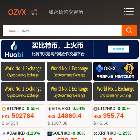
加密貨幣交易所
BTC/HKD
-0.55%
ETH/HKD
-0.54%
LTC/HKD
-0.35%
502784
14860.4
355.74
HK$
HK$
HK$
$ 64534
$ 1907.38
$ 45.66
ADA/HKD
-1.29%
SOL/HKD
-0.88%
XRP/HKD
-1.29%