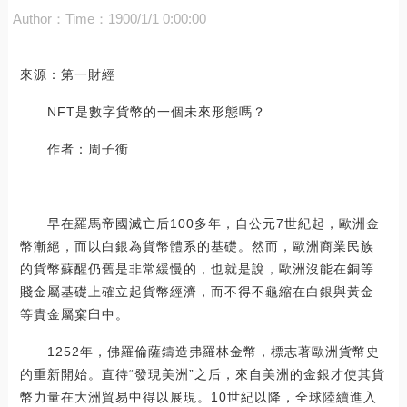
Author：
Time：1900/1/1 0:00:00
來源：第一財經
NFT是數字貨幣的一個未來形態嗎？
作者：周子衡
早在羅馬帝國滅亡后100多年，自公元7世紀起，歐洲金
幣漸絕，而以白銀為貨幣體系的基礎。然而，歐洲商業民族
的貨幣蘇醒仍舊是非常緩慢的，也就是說，歐洲沒能在銅等
賤金屬基礎上確立起貨幣經濟，而不得不龜縮在白銀與黃金
等貴金屬窠臼中。
1252年，佛羅倫薩鑄造弗羅林金幣，標志著歐洲貨幣史
的重新開始。直待“發現美洲”之后，來自美洲的金銀才使其貨
幣力量在大洲貿易中得以展現。10世紀以降，全球陸續進入