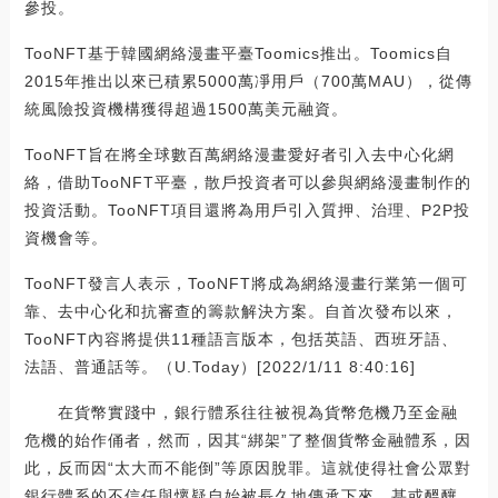
參投。
TooNFT基于韓國網絡漫畫平臺Toomics推出。Toomics自
2015年推出以來已積累5000萬凈用戶（700萬MAU），從傳
統風險投資機構獲得超過1500萬美元融資。
TooNFT旨在將全球數百萬網絡漫畫愛好者引入去中心化網
絡，借助TooNFT平臺，散戶投資者可以參與網絡漫畫制作的
投資活動。TooNFT項目還將為用戶引入質押、治理、P2P投
資機會等。
TooNFT發言人表示，TooNFT將成為網絡漫畫行業第一個可
靠、去中心化和抗審查的籌款解決方案。自首次發布以來，
TooNFT內容將提供11種語言版本，包括英語、西班牙語、
法語、普通話等。（U.Today）[2022/1/11 8:40:16]
在貨幣實踐中，銀行體系往往被視為貨幣危機乃至金融
危機的始作俑者，然而，因其“綁架”了整個貨幣金融體系，因
此，反而因“太大而不能倒”等原因脫罪。這就使得社會公眾對
銀行體系的不信任與懷疑自始被長久地傳承下來，甚或醞釀