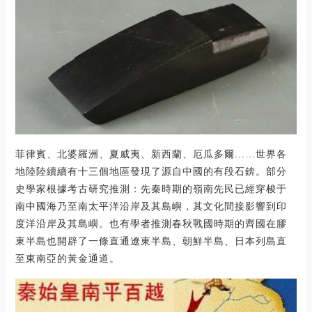
菲律賓、北婆羅洲、夏威夷、新西蘭、厄瓜多爾......世界各
地陸陸續續有十三個地區發現了源自中國的有段石錛。部分
史學家根據考古研究推測：先秦時期的嶺南先民已經穿梭于
南中國海乃至南太平洋沿岸及其島嶼，其文化間接影響到印
度洋沿岸及其島嶼。也有學者推測春秋戰國時期的齊國在膠
東半島也開辟了一條直通遼東半島、朝鮮半島、日本列島直
至東南亞的黃金通道。