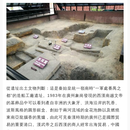
從遺址出土文物判斷：這是秦始皇統一嶺南時“一軍處番禺之
都”的造船工廠遺址。1983年在廣州象崗發現的西漢南越文帝
的墓葬品中可以看到產自非洲的大象牙、洪海沿岸的乳香、
波斯風格的圓形銀盒、創始于兩河流域的金花泡飾以及燃燒
東南亞龍腦香的熏爐，由此可見秦漢時期的廣州已是國際貿
易的重要港口。漢武帝之后西漢的商人經常出海貿易，中國