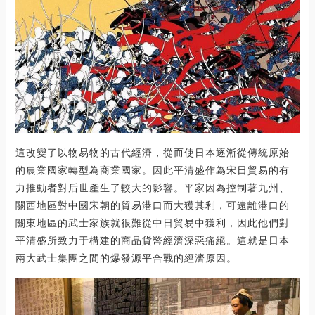
這改變了以物易物的古代經濟，從而使日本逐漸從傳統原始
的農業國家轉型為商業國家。因此平清盛作為宋日貿易的有
力推動者對后世產生了較大的影響。平家因為控制著九州、
關西地區對中國宋朝的貿易港口而大獲其利，可遠離港口的
關東地區的武士家族就很難從中日貿易中獲利，因此他們對
平清盛所致力于構建的商品貨幣經濟深惡痛絕。這就是日本
兩大武士集團之間的爆發源平合戰的經濟原因。