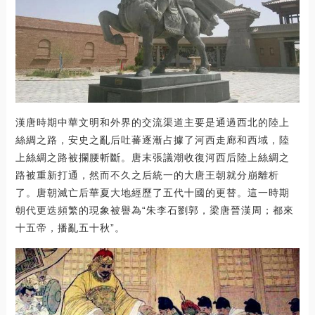
漢唐時期中華文明和外界的交流渠道主要是通過西北的陸上
絲綢之路，安史之亂后吐蕃逐漸占據了河西走廊和西域，陸
上絲綢之路被攔腰斬斷。唐末張議潮收復河西后陸上絲綢之
路被重新打通，然而不久之后統一的大唐王朝就分崩離析
了。唐朝滅亡后華夏大地經歷了五代十國的更替。這一時期
朝代更迭頻繁的現象被譽為“朱李石劉郭，梁唐晉漢周；都來
十五帝，播亂五十秋”。