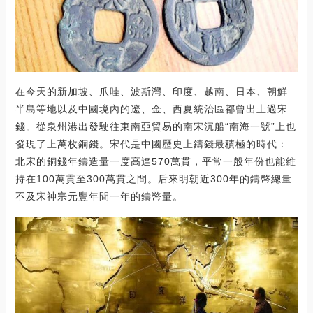
在今天的新加坡、爪哇、波斯灣、印度、越南、日本、朝鮮
半島等地以及中國境內的遼、金、西夏統治區都曾出土過宋
錢。從泉州港出發駛往東南亞貿易的南宋沉船“南海一號”上也
發現了上萬枚銅錢。宋代是中國歷史上鑄錢最積極的時代：
北宋的銅錢年鑄造量一度高達570萬貫，平常一般年份也能維
持在100萬貫至300萬貫之間。后來明朝近300年的鑄幣總量
不及宋神宗元豐年間一年的鑄幣量。