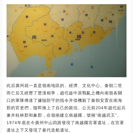
此后廣州就一直是嶺南地區的、經濟、文化中心。秦朝二世
而亡后又經歷了楚漢相爭，趙佗趁中原戰亂之機向南嶺各關
口的軍隊傳達了據險防守的指令并借機殺了秦朝安置在南海
郡的官吏們，隨即換上了自己的親信。公元前204年趙佗起兵
兼并桂林郡和象郡，在嶺南建立南越國，號稱“南越武王”。
1974年底在今廣州中山四路發現了南越國宮署遺址，在宮署
遺址之下又發現了秦代造船遺址。