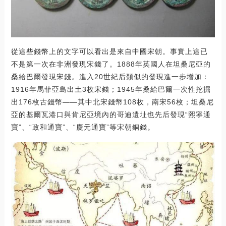
從這些錢幣上的文字可以看出是來自中國宋朝。事實上這已
不是第一次在非洲發現宋錢了。1888年英國人在坦桑尼亞的
桑給巴爾發現宋錢。進入20世紀后類似的發現進一步增加：
1916年馬菲亞島出土3枚宋錢；1945年桑給巴爾一次性挖掘
出176枚古錢幣——其中北宋錢幣108枚，南宋56枚；坦桑尼
亞的基爾瓦港口與肯尼亞境內的哥迪遺址也先后發現“熙寧通
寶”、“政和通寶”、“慶元通寶”等宋朝銅錢。