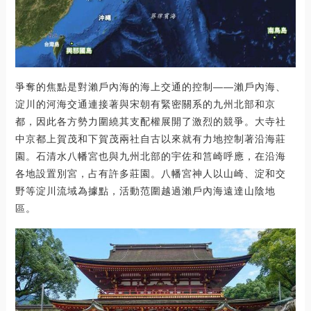
爭奪的焦點是對瀨戶內海的海上交通的控制——瀨戶內海、
淀川的河海交通連接著與宋朝有緊密關系的九州北部和京
都，因此各方勢力圍繞其支配權展開了激烈的競爭。大寺社
中京都上賀茂和下賀茂兩社自古以來就有力地控制著沿海莊
園。石清水八幡宮也與九州北部的宇佐和筥崎呼應，在沿海
各地設置別宮，占有許多莊園。八幡宮神人以山崎、淀和交
野等淀川流域為據點，活動范圍越過瀨戶內海遠達山陰地
區。