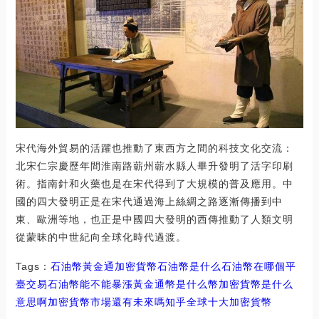
宋代海外貿易的活躍也推動了東西方之間的科技文化交流：
北宋仁宗慶歷年間淮南路蘄州蘄水縣人畢升發明了活字印刷
術。指南針和火藥也是在宋代得到了大規模的普及應用。中
國的四大發明正是在宋代通過海上絲綢之路逐漸傳播到中
東、歐洲等地，也正是中國四大發明的西傳推動了人類文明
從蒙昧的中世紀向全球化時代過渡。
Tags：
石油幣
黃金通
加密貨幣石油幣是什么
石油幣在哪個平
臺交易
石油幣能不能暴漲
黃金通幣是什么幣加密貨幣是什么
意思啊
加密貨幣市場還有未來嗎知乎
全球十大加密貨幣