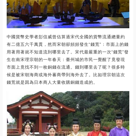
中國貨幣史學者彭信威曾估算過宋代全國的貨幣流通總量約
有二億五六千萬貫，然而宋朝卻頻頻發生“錢荒”：市面上的錢
用著用著就不知道流到哪里去了。宋代最嚴重的一次“錢荒”發
生在南宋理宗朝的一年春天：臺州城的市民一覺醒了竟發現
市面上竟找不到一枚銅錢在流通。錢到哪里去了呢？很多時
候是被宋朝海商或海外蕃商帶到海外去了。比如理宗朝這次
錢荒就是因為日本商人大量收購銅錢造成的。