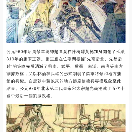
公元960年后周禁軍統帥趙匡胤在陳橋驛黃袍加身開創了延續
319年的趙宋王朝。趙匡胤在位期間根據“先南后北、先易后
難”的策略先后消滅了荊南、武平、后蜀、南漢、南唐等南方
割據政權，又以杯酒釋兵權的形式削弱了禁軍將領和地方藩
鎮的兵權。自唐朝中葉以來的地方節度使擁兵專權現象至此
結束。公元979年北宋第二代皇帝宋太宗趙光義消滅了五代十
國中最后一個割據政權。