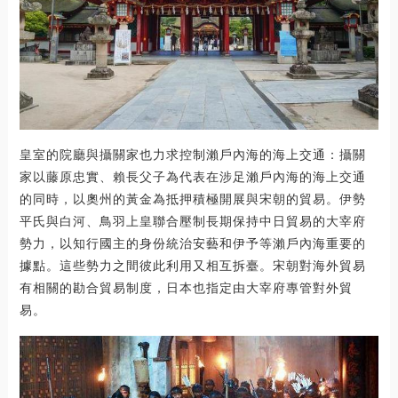
皇室的院廳與攝關家也力求控制瀨戶內海的海上交通：攝關
家以藤原忠實、賴長父子為代表在涉足瀨戶內海的海上交通
的同時，以奧州的黃金為抵押積極開展與宋朝的貿易。伊勢
平氏與白河、鳥羽上皇聯合壓制長期保持中日貿易的大宰府
勢力，以知行國主的身份統治安藝和伊予等瀨戶內海重要的
據點。這些勢力之間彼此利用又相互拆臺。宋朝對海外貿易
有相關的勘合貿易制度，日本也指定由大宰府專管對外貿
易。