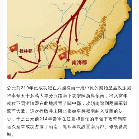
公元前219年已成功滅亡六國從而一統中原的秦始皇嬴政派屠
睢率領五十多萬大軍分五路南下攻擊閩浙與嶺南，出兵當年
就攻下閩浙隨即在此地設置了閩中郡，攻嶺南遭到兩廣軍襲
擊而大敗。這次挫敗并未阻止秦始皇將嶺南納入版圖的決
心，于是公元前214年秦軍在任囂和趙佗的率領下攻擊嶺南，
這次秦軍成功占據了嶺南，隨即再次設置南海郡、修筑番禺
城。