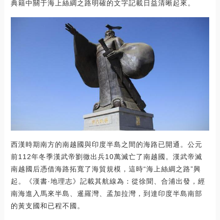
典籍中關于海上絲綢之路明確的文字記載日益清晰起來。
西漢時期南方的南越國與印度半島之間的海路已開通。公元
前112年冬季漢武帝劉徹出兵10萬滅亡了南越國。漢武帝滅
南越國后憑借海路拓寬了海貿規模，這時“海上絲綢之路”興
起。《漢書·地理志》記載其航線為：從徐聞、合浦出發，經
南海進入馬來半島、暹羅灣、孟加拉灣，到達印度半島南部
的黃支國和已程不國。