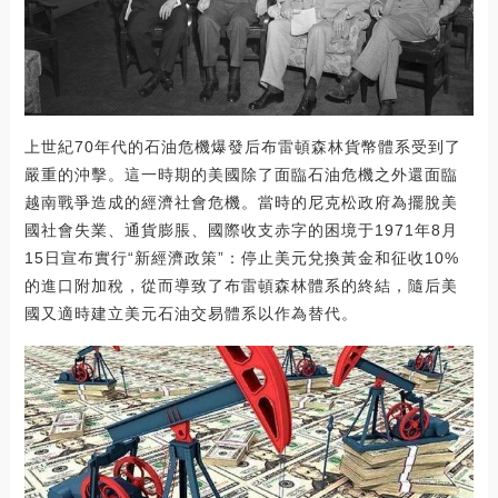
上世紀70年代的石油危機爆發后布雷頓森林貨幣體系受到了
嚴重的沖擊。這一時期的美國除了面臨石油危機之外還面臨
越南戰爭造成的經濟社會危機。當時的尼克松政府為擺脫美
國社會失業、通貨膨脹、國際收支赤字的困境于1971年8月
15日宣布實行“新經濟政策”：停止美元兌換黃金和征收10%
的進口附加稅，從而導致了布雷頓森林體系的終結，隨后美
國又適時建立美元石油交易體系以作為替代。