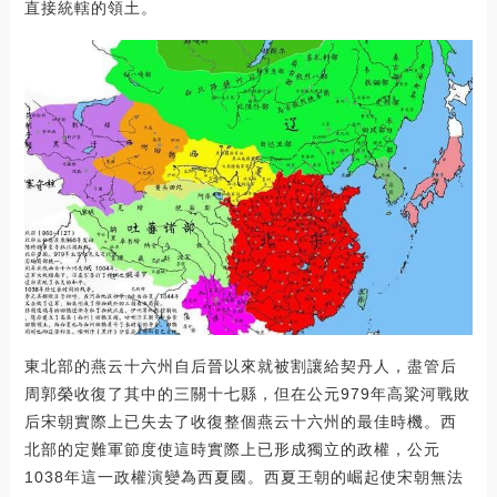
直接統轄的領土。
東北部的燕云十六州自后晉以來就被割讓給契丹人，盡管后
周郭榮收復了其中的三關十七縣，但在公元979年高粱河戰敗
后宋朝實際上已失去了收復整個燕云十六州的最佳時機。西
北部的定難軍節度使這時實際上已形成獨立的政權，公元
1038年這一政權演變為西夏國。西夏王朝的崛起使宋朝無法