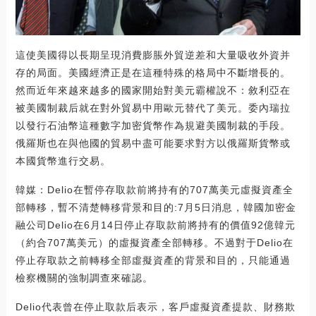
這使美國得以長期呈現消費膨脹外貿逆差和大量吸收外資并
存的局面。美國經濟正是在這種特殊的格局中不斷增長的。
然而近年來越來越多的國家開始對美元霸權說不：敘利亞在
被美國制裁后就在對外貿易中用歐元替代了美元。委內瑞拉
以發行石油幣這種數字加密貨幣作為規避美國制裁的手段。
俄羅斯也在與他國的貿易中盡可能要求對方以俄羅斯貨幣或
本國貨幣進行交易。
韓媒：Delio在暫停存取款前將持有的707萬美元虛擬資產全
部轉移，暫不清楚轉移背景和目的:7月5日消息，韓國加密金
融公司Delio在6月14日停止存取款前將持有的價值92億韓元
（約合707萬美元）的虛擬資產全部轉移。不過對于Delio在
停止存取款之前轉移全部虛擬資產的背景和目的，只能通過
檢察機關的強制調查來確認。
Delio代表曾在停止取款后表示，客戶虛擬資產提款、財務欺