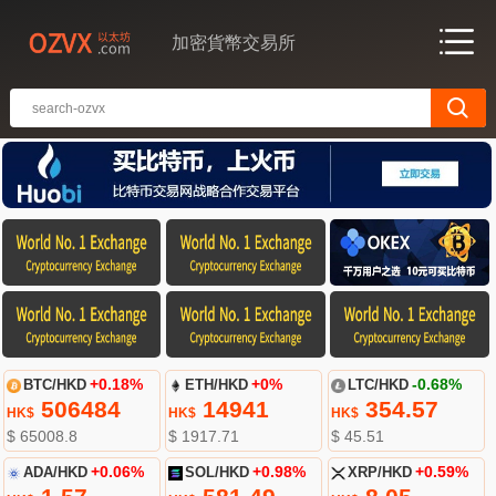
加密貨幣交易所
BTC/HKD
+0.18%
ETH/HKD
+0%
LTC/HKD
-0.68%
506484
14941
354.57
HK$
HK$
HK$
$ 65008.8
$ 1917.71
$ 45.51
ADA/HKD
+0.06%
SOL/HKD
+0.98%
XRP/HKD
+0.59%