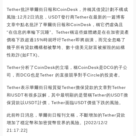
Tether批評華爾街日報和CoinDesk，并稱其借貸計劃不構成
風險:12月2日消息，USDT發行商Tether在最新的一篇博客
文章中點名批評了華爾街日報和CoinDesk，稱它們虛偽且
“在信息的車輪下沉睡”。Tether稱這些媒體總是在在加密資產
價格下跌超過15%時就呼吁Tether即將崩潰，而完全忽略了
幾乎所有貸款機構都被擊垮、數十億美元財富被摧毀的結構
性欺詐(如FTX)。
Tether分析了CoinDesk的立場，稱CoinDesk是DCG的子公
司，而DCG也是Tether 的直接競爭對手Circle的投資者。
Tether表示華爾街日報質疑Tether擔保貸款的文章對Tether
和USDT有很多誤解，其中最明顯的是聲稱Tether的USDT擔
保貸款以USDT計價，Tether面臨USDT價值下跌的風險。
此前昨日消息，華爾街日報刊文稱，不斷增加的Tether貸款
增加了穩定幣和加密貨幣世界的風險。[2022/12/2
21:17:22]