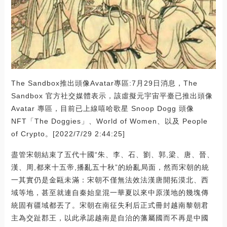
The Sandbox推出頭像Avatar專區:7月29日消息，The
Sandbox 官方社交媒體表示，該虛擬元宇宙平臺已推出頭像
Avatar 專區，目前已上線嘻哈歌星 Snoop Dogg 頭像
NFT「The Doggies」、World of Women、以及 People
of Crypto。[2022/7/29 2:44:25]
盡管宋朝結束了五代十國“朱、李、石、劉、郭,梁、唐、晉、
漢、周,都來十五帝,播亂五十秋”的紛亂局面，然而宋朝的統
一其實仍是金甌未滿：宋朝不僅無法效法漢唐開拓漠北、西
域等地，甚至就連自秦始皇混一華夏以來中原漢地的幾塊傳
統固有疆域都丟了。宋朝在南征失利后正式冊封越南黎朝君
主為交趾郡王，以此承認越南是自治的藩屬國而不再是中國