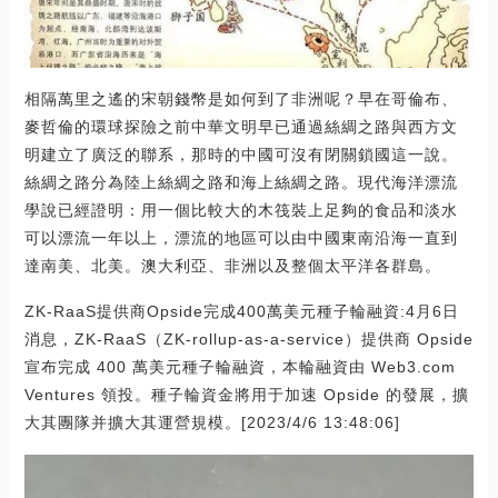
相隔萬里之遙的宋朝錢幣是如何到了非洲呢？早在哥倫布、
麥哲倫的環球探險之前中華文明早已通過絲綢之路與西方文
明建立了廣泛的聯系，那時的中國可沒有閉關鎖國這一說。
絲綢之路分為陸上絲綢之路和海上絲綢之路。現代海洋漂流
學說已經證明：用一個比較大的木筏裝上足夠的食品和淡水
可以漂流一年以上，漂流的地區可以由中國東南沿海一直到
達南美、北美。澳大利亞、非洲以及整個太平洋各群島。
ZK-RaaS提供商Opside完成400萬美元種子輪融資:4月6日
消息，ZK-RaaS（ZK-rollup-as-a-service）提供商 Opside
宣布完成 400 萬美元種子輪融資，本輪融資由 Web3.com
Ventures 領投。種子輪資金將用于加速 Opside 的發展，擴
大其團隊并擴大其運營規模。[2023/4/6 13:48:06]