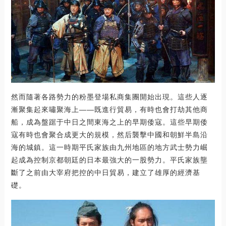
然而隨著各路勢力的粉墨登場私商集團開始出現。這些人逐
漸聚集起來嘯聚海上——既進行貿易，有時也會打劫其他商
船，成為盤踞于中日之間東海之上的早期倭寇。這些早期倭
寇有時也會聚合成更大的規模，然后襲擊中國和朝鮮半島沿
海的城鎮。這一時期平氏家族由九州地區的地方武士勢力崛
起成為控制京都朝廷的日本最強大的一股勢力。平氏家族壟
斷了之前由大宰府把控的中日貿易，建立了雄厚的經濟基
礎。