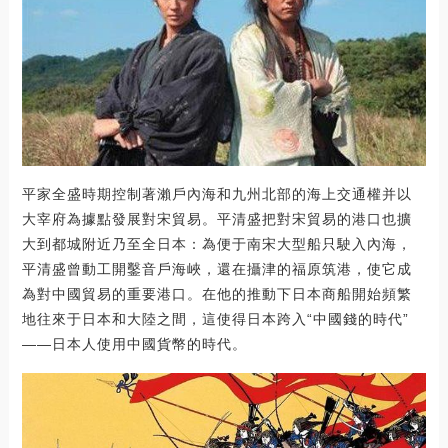
平家全盛時期控制著瀨戶內海和九州北部的海上交通權并以
大宰府為據點發展對宋貿易。平清盛把對宋貿易的港口也擴
大到都城附近乃至全日本：為便于南宋大型船只駛入內海，
平清盛曾動工開鑿音戶海峽，還在攝津的福原筑港，使它成
為對中國貿易的重要港口。在他的推動下日本商船開始頻繁
地往來于日本和大陸之間，這使得日本跨入“中國錢的時代”
——日本人使用中國貨幣的時代。