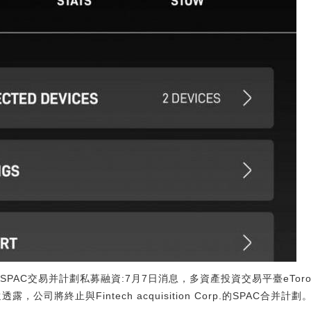
止SPAC交易并計劃私募融資:7月7日消息，多資產投資交易平臺eTo
露，公司將終止與Fintech acquisition Corp.的SPAC合并