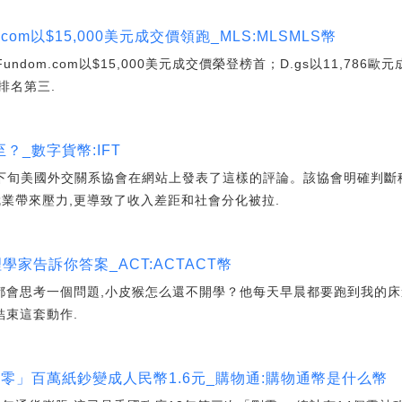
com以$15,000美元成交價領跑_MLS:MLSMLS幣
undom.com以$15,000美元成交價榮登榜首；D.gs以11,78
價排名第三.
_數字貨幣:IFT
7月下旬美國外交關系協會在網站上發表了這樣的評論。該協會明確判斷
就業帶來壓力,更導致了收入差距和社會分化被拉.
學家告訴你答案_ACT:ACTACT幣
我都會思考一個問題,小皮猴怎么還不開學？他每天早晨都要跑到我的床
結束這套動作.
零」百萬紙鈔變成人民幣1.6元_購物通:購物通幣是什么幣