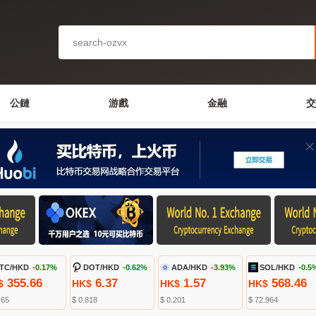
公鏈
游戲
金融
交
TC/HKD
-0.17%
DOT/HKD
-0.62%
ADA/HKD
-3.93%
SOL/HKD
-0.5
355.66
6.37
1.57
568.46
$
HK$
HK$
HK$
.65
$ 0.818
$ 0.201
$ 72.964