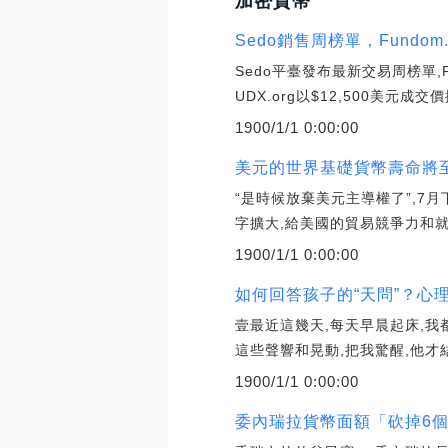
加密貨幣
Sedo銷售周榜單，Fundom.
Sedo平臺發布最新交易周榜單,F
UDX.org以$12,500美元成交
1900/1/1 0:00:00
美元的世界基礎貨幣壽命將至？
“是時候放棄美元主導權了”,
字擴大,給美國的貿易競爭力和
1900/1/1 0:00:00
如何回答孩子的“天問”？心理
壹最近這幾天,每天早晨起床,
這些聲響和晃動,把我驚醒,他才
1900/1/1 0:00:00
委內瑞拉貨幣面額「砍掉6個