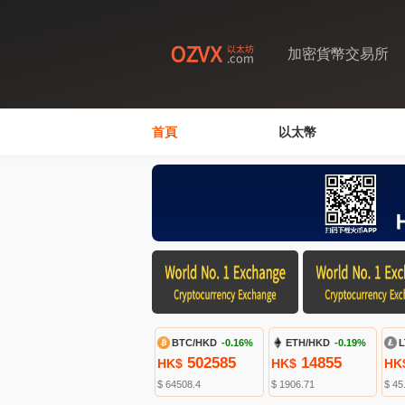
加密貨幣交易所
首頁
以太幣
BTC/HKD
-0.16%
ETH/HKD
-0.19%
L
502585
14855
HK$
HK$
HK
$ 64508.4
$ 1906.71
$ 45