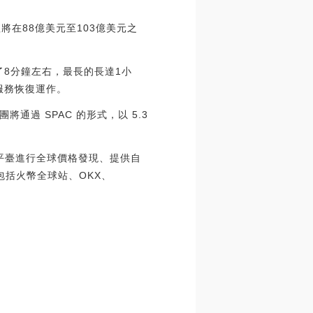
值將在88億美元至103億美元之
斷了8分鐘左右，最長的長達1小
后該服務恢復運作。
團將通過 SPAC 的形式，以 5.3
交易平臺進行全球價格發現、提供自
包括火幣全球站、OKX、