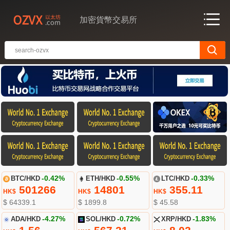
加密貨幣交易所
BTC/HKD
-0.42%
ETH/HKD
-0.55%
LTC/HKD
-0.33%
501266
14801
355.11
HK$
HK$
HK$
$ 64339.1
$ 1899.8
$ 45.58
ADA/HKD
-4.27%
SOL/HKD
-0.72%
XRP/HKD
-1.83%