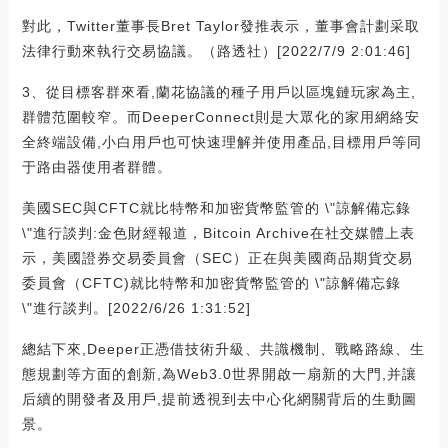
對此，Twitter董事長Bret Taylor發推表示，董事會計劃采取
法律行動來執行交易協議。（路透社）[2022/7/9 2:01:46]
3、從目標客群來看,蘭花協議的種子用戶以區塊鏈玩家為主,
群體范圍較窄。而DeeperConnect則是大眾化的家用網絡安
全終端設備,小白用戶也可快速理解并使用產品,目標用戶等同
于路由器使用者群體。
美國SEC與CFTC就比特幣和加密貨幣監管的 \"諒解備忘錄
\"進行談判:金色財經報道，Bitcoin Archive在社交媒體上表
示，美國證券交易委員會（SEC）正在與美國商品期貨交易
委員會（CFTC)就比特幣和加密貨幣監管的 \"諒解備忘錄
\"進行談判。[2022/6/26 1:31:52]
總結下來,Deeper正憑借技術升級、共識機制、戰略路線、生
態規劃等方面的創新,為Web3.0世界開啟一扇新的大門,并讓
后續的開發者及用戶,提前透視到去中心化網關背后的生動圖
景。