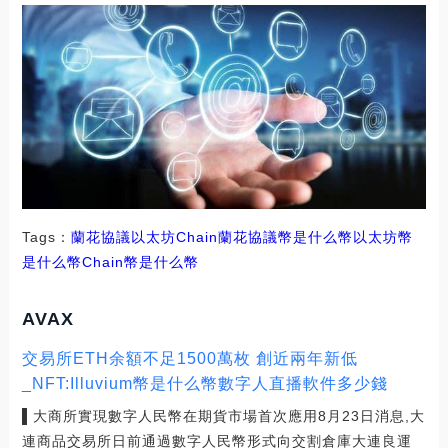
Tags：
蘭花協議
以太坊
Chain
蘭花協議幣是什么幣
以太坊幣
是什么幣
Chain幣是什么幣
AVAX
交易所ETH余額不足1500萬枚 創近兩年新低
_NFT:Illuvium幣是什么幣數字人直播軟件多少錢
▌大商所實現數字人民幣在期貨市場首次應用8月23日消息,大
連商品交易所日前通過數字人民幣形式向交割倉庫大連良運