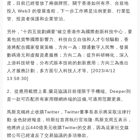
度，目前已經發放了兩個牌照。關于香港如何有序、合規地
投入 Web3 的發展進程，下一步工作將是法例更新、行業監
管、投資者保護和企業管治。
另外，“十四五規劃綱要”確立香港作為國際創新科技中心，要
素包括貨幣國際影響力、科技自立自強和人才引領驅動，香
港將配合國家發展策略，方向一為：聯通數字人民幣，發展
數碼港元和虛擬資產服務；方向二為：提升科研轉化，深入
上游科技研發，分布式賬本技術的創新應用；方向三為推出
人才服務計劃，多方面引入科技人才等。[2023/4/12
13:58:30]
2、從應用載體上看,蘭花協議目前僅限于手機端。Deeper則
是一款可匹配所有家用聯網終端的設備,可適用范圍更廣。
馬斯克稱終止收購Twitter，Twitter董事長表示將采取法律行
動:金色財經報道，特斯拉首席執行官埃隆·馬斯克周五表示，
他將終止以440億美元收購Twitter的交易，因為這家社交媒
體公司已經違反了交易協議的多項條款。