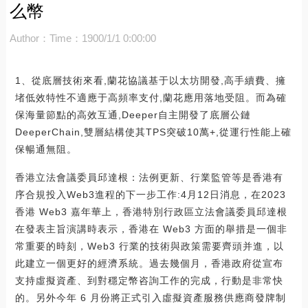
么幣
Author：
Time：1900/1/1 0:00:00
1、從底層技術來看,蘭花協議基于以太坊開發,高手續費、擁
堵低效特性不適應于高頻率支付,蘭花應用落地受阻。而為確
保海量節點的高效互通,Deeper自主開發了底層公鏈
DeeperChain,雙層結構使其TPS突破10萬+,從運行性能上確
保暢通無阻。
香港立法會議委員邱達根：法例更新、行業監管等是香港有
序合規投入Web3進程的下一步工作:4月12日消息，在2023
香港 Web3 嘉年華上，香港特別行政區立法會議委員邱達根
在發表主旨演講時表示，香港在 Web3 方面的舉措是一個非
常重要的時刻，Web3 行業的技術與政策需要齊頭并進，以
此建立一個更好的經濟系統。過去幾個月，香港政府從宣布
支持虛擬資產、到對穩定幣咨詢工作的完成，行動是非常快
的。另外今年 6 月份將正式引入虛擬資產服務供應商發牌制