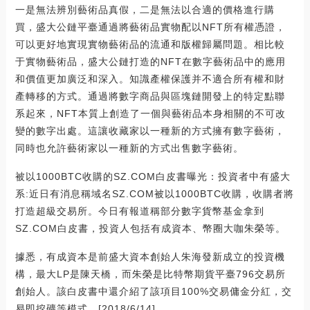
一是無法辨別藝術品真假，二是無法以合適的價格進行購
買，盛大公鏈平臺通過將藝術品實物配以NFT所有權憑證，
可以更好地實現實物藝術品的流通和版權歸屬問題。相比較
于實物藝術品，盛大公鏈打造的NFT在數字藝術品中的應用
和價值更加廣泛和深入。知識產權保護并不適合所有權和財
產轉移的方式。通過將數字商品與區塊鏈開發上的特定點聯
系起來，NFT本質上創造了一個與藝術品本身相關的不可改
變的數字出處。這讓收藏家以一種新的方式擁有數字藝術，
同時也允許藝術家以一種新的方式出售數字藝術。
被以1000BTC收購的SZ.COM白皮書曝光：投資者中有盛大
系:近日有消息稱域名SZ.COM被以1000BTC收購，收購者將
打造超級交易所。今日有報道稱部分數字貨幣基金拿到
SZ.COM白皮書，投資人包括有成資本、幣圈大咖朱榮等。
據悉，有成資本是前盛大資本創始人朱海發新成立的投資機
構，最大LP是陳天橋，而朱榮是比特幣期貨平臺796交易所
創始人。該白皮書中還介紹了該項目100%交易傭金分紅，交
易即挖礦等模式。[2018/6/14]