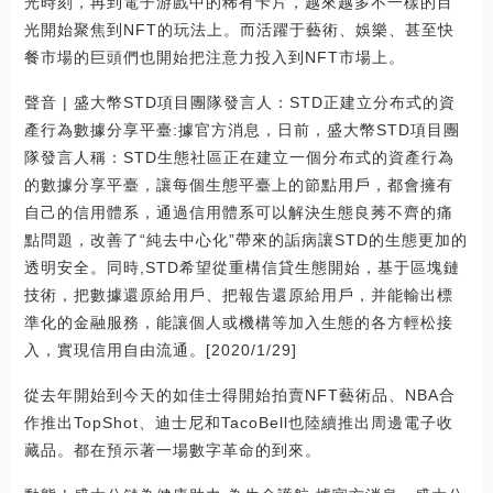
光時刻，再到電子游戲中的稀有卡片，越來越多不一樣的目
光開始聚焦到NFT的玩法上。而活躍于藝術、娛樂、甚至快
餐市場的巨頭們也開始把注意力投入到NFT市場上。
聲音 | 盛大幣STD項目團隊發言人：STD正建立分布式的資
產行為數據分享平臺:據官方消息，日前，盛大幣STD項目團
隊發言人稱：STD生態社區正在建立一個分布式的資產行為
的數據分享平臺，讓每個生態平臺上的節點用戶，都會擁有
自己的信用體系，通過信用體系可以解決生態良莠不齊的痛
點問題，改善了“純去中心化”帶來的詬病讓STD的生態更加的
透明安全。同時,STD希望從重構信貸生態開始，基于區塊鏈
技術，把數據還原給用戶、把報告還原給用戶，并能輸出標
準化的金融服務，能讓個人或機構等加入生態的各方輕松接
入，實現信用自由流通。[2020/1/29]
從去年開始到今天的如佳士得開始拍賣NFT藝術品、NBA合
作推出TopShot、迪士尼和TacoBell也陸續推出周邊電子收
藏品。都在預示著一場數字革命的到來。