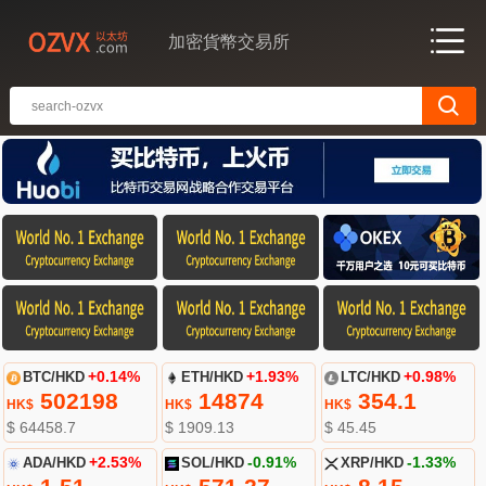
加密貨幣交易所
BTC/HKD
+0.14%
ETH/HKD
+1.93%
LTC/HKD
+0.98%
502198
14874
354.1
HK$
HK$
HK$
$ 64458.7
$ 1909.13
$ 45.45
ADA/HKD
+2.53%
SOL/HKD
-0.91%
XRP/HKD
-1.33%