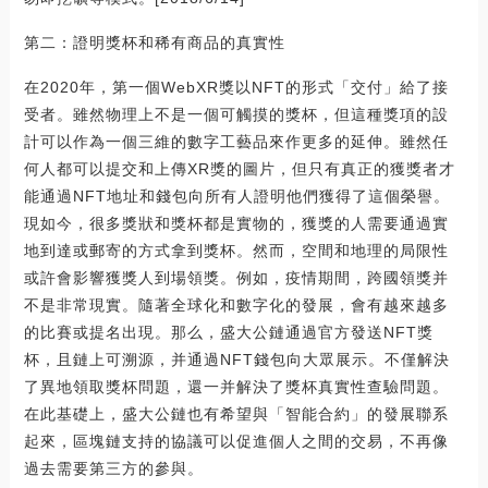
第二：證明獎杯和稀有商品的真實性
在2020年，第一個WebXR獎以NFT的形式「交付」給了接
受者。雖然物理上不是一個可觸摸的獎杯，但這種獎項的設
計可以作為一個三維的數字工藝品來作更多的延伸。雖然任
何人都可以提交和上傳XR獎的圖片，但只有真正的獲獎者才
能通過NFT地址和錢包向所有人證明他們獲得了這個榮譽。
現如今，很多獎狀和獎杯都是實物的，獲獎的人需要通過實
地到達或郵寄的方式拿到獎杯。然而，空間和地理的局限性
或許會影響獲獎人到場領獎。例如，疫情期間，跨國領獎并
不是非常現實。隨著全球化和數字化的發展，會有越來越多
的比賽或提名出現。那么，盛大公鏈通過官方發送NFT獎
杯，且鏈上可溯源，并通過NFT錢包向大眾展示。不僅解決
了異地領取獎杯問題，還一并解決了獎杯真實性查驗問題。
在此基礎上，盛大公鏈也有希望與「智能合約」的發展聯系
起來，區塊鏈支持的協議可以促進個人之間的交易，不再像
過去需要第三方的參與。