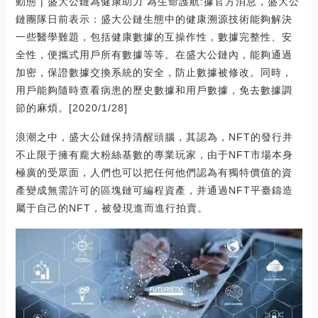
動態 | 盛大公鏈為健康助力 為生命護航:據官方消息，盛大公
鏈團隊日前表示：盛大公鏈生態中的健康溯源技術能夠解決
一些醫學難題，包括健康數據的互操作性，數據完整性、安
全性，便攜式用戶所有數據等等。在盛大公鏈內，能夠通過
加密，保證數據交換系統的安全，防止數據被修改。同時，
用戶能夠隨時查看病患的歷史數據和用戶數據，免去數據調
節的麻煩。[2020/1/28]
浪潮之中，盛大公鏈保持清醒頭腦，其認為，NFT的發行并
不止限于擁有龐大粉絲基數的專業玩家，由于NFT市場本身
極廣的受眾面，人們也可以把任何他們認為有獨特價值的資
產變成無需許可的區塊鏈可編程資產，并通過NFT平臺鑄造
屬于自己的NFT，被發現進而進行拍賣。