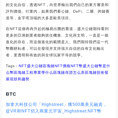
的文化自信，透過NFT，向世界輸出我們自己的東方審美和
評判價值。行業內，如果我們看公鏈、DeFi、二層、跨鏈賽
道等，金字塔頂端的大多是歐美項目。
在NFT這個冉冉升起的極易出圈的賽道，盛大公鏈期待看到
更多的亞洲創業者能夠抓住機會。文化與文明，一直是一個
進化的存在，而這個進化的載體是人。我們期待我們這一代
幣圈耕耘者，可以在發現并支持強大自信的自有文化輸出
者，更透明和有效的與全球玩家平等的競爭。
Tags：
NFT
盛大公鏈
區塊鏈NFT價格
NFT幣
盛大公鏈幣是什
么幣區塊鏈工程專業學什么
區塊鏈存證怎么弄
區塊鏈技術發
展現狀和趨勢
BTC
加拿大科技公司「Highstreet」獲500萬美元融資，
從VR和NFT切入商業元宇宙_Highstreet:NFT幣