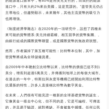
的能源進口賬單中，有80%是用美元支付的，而我們的能源
進口中，只有大約2%來自美國，這是荒謬的。”盡管美元仍占
主導地位，但趨勢顯示，未來幾年，其他主流貨幣的吸引力
也將增強。
《制度經濟學雜志》在2020年的一項研究中，設想了四種未
來可能的貨幣體系:美元持續霸權、相互競爭的貨幣集團、、
由銀行組成的國際貨幣聯盟，或是國際貨幣的無政府狀態。
然而，作者漏掉了第五種可能性：比特幣本位制，其中，加
密貨幣將成為全球儲備資產。
自2009年中本聰創立比特幣以來，比特幣的價值已從不到1
美分，增長到超過5萬美元，并傳播到地球上的每個大城市。
在過去的一年中，特斯拉與灰度等機構已經開始利用比特幣
抗通脹的特性，許多人直接稱比特幣為數字黃金。
在未來，人們很有可能見證一種新的全球基礎貨幣的誕生，
它像黃金一樣去中心化，但不同的是，它是可編程、可傳送
的，并且易于驗證、絕對稀缺、不會被集中捕獲。任何公民