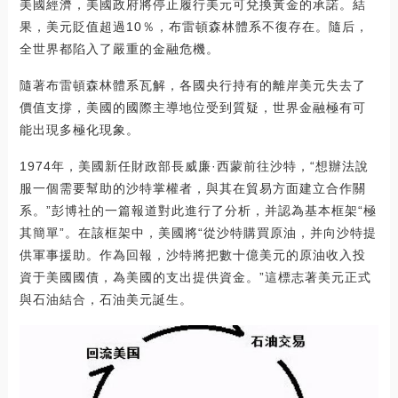
美國經濟，美國政府將停止履行美元可兌換黃金的承諾。結
果，美元貶值超過10％，布雷頓森林體系不復存在。隨后，
全世界都陷入了嚴重的金融危機。
隨著布雷頓森林體系瓦解，各國央行持有的離岸美元失去了
價值支撐，美國的國際主導地位受到質疑，世界金融極有可
能出現多極化現象。
1974年，美國新任財政部長威廉·西蒙前往沙特，“想辦法說
服一個需要幫助的沙特掌權者，與其在貿易方面建立合作關
系。”彭博社的一篇報道對此進行了分析，并認為基本框架“極
其簡單”。在該框架中，美國將“從沙特購買原油，并向沙特提
供軍事援助。作為回報，沙特將把數十億美元的原油收入投
資于美國國債，為美國的支出提供資金。”這標志著美元正式
與石油結合，石油美元誕生。