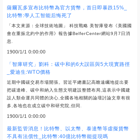
薩爾瓦多宣布比特幣為官方貨幣，首日即暴跌15%_
比特幣:學人工智能后悔死了
「本文來源：全球技術地圖」 科技戰略 美智庫發布《美國國
會在重振北約中的作用》報告據BelferCenter網站9月7日消
息.
1900/1/1 0:00:00
「智庫研究」劉科：碳中和的6大誤區與5大現實路徑
_愛迪生:WTO價格
近期中國碳交易市場開張。習近平總書記高瞻遠矚地提出要
把碳達峰、碳中和納入生態文明建設整體布局,這表示中國建
設人類命運共同體的決心,全國各地相關的論壇討論文章有很
多,各地也在成立碳中和研究院,但同.
1900/1/1 0:00:00
最新監管消息！比特幣、以太幣、泰達幣等虛擬貨幣
不具有法償性_比特幣:40億比特幣能提現嗎