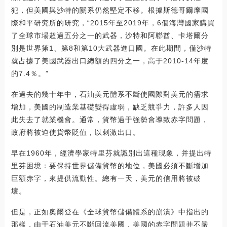
犯，但美國與沙特的關系仍然堅定不移。根據斯德哥爾摩國
際和平研究所的研究，“2015年至2019年，6個海灣國家購買
了全球市場超過五分之一的武器，沙特和阿聯酋、卡塔爾分
別是世界第1、第8和第10大武器進口國。在此期間，僅沙特
就占據了美國武器出口總額的四分之一，高于2010-14年度
的7.4％。”
在過去的幾十年中，石油美元體系不斷使國際對美元的需求
增加，美國的制造業基礎變得虛弱，缺乏競爭力，許多人因
此失去了就業機會。通常，貨幣過于強勢會導致赤字問題，
政府將被迫使貨幣貶值，以刺激出口。
早在1960年，經濟學家特里芬就識別出這種現象，并提出特
里芬困境：要保持世界儲備貨幣的地位，美國必須不斷增加
巨額赤字，來提供流動性。總有一天，美元的信用將被破
壞。
但是，正如奧爾登在《全球貨幣儲備體系的崩潰》中指出的
那樣，由于石油美元不斷回流美國，美國的赤字問題并不嚴