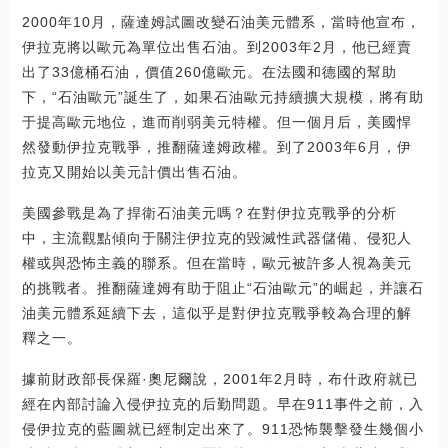
2000年10月，薩達姆試圖改變石油美元體系，當時他宣布，
伊拉克將以歐元為單位出售石油。到2003年2月，他已經賣
出了33億桶石油，價值260億歐元。在法國和德國的幫助
下，“石油歐元”誕生了，如果石油歐元持續擴大規模，將有助
于提高歐元地位，進而削弱美元特權。但一個月后，美國悍
然發動伊拉克戰爭，推翻薩達姆政權。到了2003年6月，伊
拉克又開始以美元計價出售石油。
美國參戰是為了捍衛石油美元嗎？在對伊拉克戰爭的分析
中，主流觀點傾向于關注伊拉克的毀滅性武器儲備、侵犯人
權或與恐怖主義的聯系。但在當時，歐元被許多人視為美元
的挑戰者。推翻薩達姆有助于阻止“石油歐元”的崛起，并讓石
油美元體系延續下去，這似乎是對伊拉克戰爭較為合理的解
釋之一。
據前財政部長保羅·奧尼爾說，2001年2月時，布什政府就已
經在內部討論入侵伊拉克的后勤問題。早在911事件之前，入
侵伊拉克的藍圖就已經制定出來了。911恐怖襲擊發生幾個小