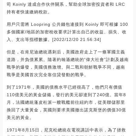
司 Koinly 達成合作伙伴關系，幫助全球加密投資者和 LRC
持有者快速繳納稅款。
用戶只需將 Loopring 公共錢包連接到 Koinly 即可根據 100
多個國家/地區的加密稅收要求計算出自己的收益、損失、收
入、支出等指標數據。[2022/12/20 21:56:34]
但是，在肯尼迪總統遇刺后，美國政府走上了一條軍國主義
道路，并負債累累。隨著約翰遜總統的“偉大社會”計劃及越南
戰爭的爆發，美國債務激增。與二戰和朝鮮戰爭不同，越南
戰爭是美國首次完全靠信貸發動的戰爭。
到了1971年，美國的債務水平已經很高了，他們只有價值
110億美元的黃金儲備，發行的美元卻達到了240億。當年8
月，法國總統蓬皮杜派一艘戰艦前往紐約市，從美聯儲那里
換回了大量黃金，英國則要求美國撤出諾克斯堡的價值30億
美元的黃金。
1971年8月15日，尼克松總統在電視講話中表示，為了拯救