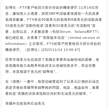
彭博社：FTX客戶收回大部分存款的機會渺茫:11月14日消
息，據知情人士透露，按照SBF申請破產保護前一天的資產
負債表數據，FTX有近90億美元的負債和9億美元的流動資產
55億美元的“流動性較差”資產和32億美元的“非流動性”資
產，自那以后，大多數資產（包括Serum、Solana和FTT）
都已經貶值。在查看了“有限版本信息”（limited version of
information）之后發現，FTX的客戶想要收回大部分存款的
機會渺茫。（彭博社）[2022/11/14 13:00:47]
世界市場美元化也保證了美國在軍事和金融領域的霸權，使
得美國有能力為戰爭和政府支出填補預算赤字，而這些費
用，本質都源于美元的“鑄幣稅”。
在《債務》一書中，格雷伯確實提到了以美元計價的石油交
易是否會給美國帶來鑄幣稅的問題。他說，無論如何，最重
要的是“美國的決策者抵制任何針對石油美元的變革。”
美國外交政策和石油美元