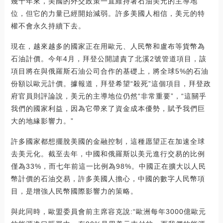
幾十年來，美國的外交政策一直維持著石油美元的主導地
位，但它的力量已經開始減弱。許多美國人相信，美元的特
權不會永久持續下去。
現在，越來越多的國家正在用歐元、人民幣和盧布等貨幣為
石油計價。今年4月，拜登公開譴責了北溪2號管道項目，該
項目將在與俄羅斯石油公司合作的基礎上，將全球5%的石油
份額以歐元計價。據報道，拜登希望“殺死”這個項目，拜登政
府官員則評論說，美元的主導地位仍然“非常重要”，“這關乎
我們的國家利益，因為它帶來了資金成本優勢，賦予我們巨
大的地緣影響力。”
許多國家都想擺脫美國的金融控制，這種愿望正在加速全球
去美元化。截至去年，中國和俄羅斯以美元進行交易的比例
僅為33%，而七年前這一比例為98%。中國正在擴大以人民
幣計價的石油交易，許多美國人擔心，中國的數字人民幣項
目，是增強人民幣國際影響力的策略。
與此同時，歐盟委員會前主席容克說:“歐洲每年3000億歐元