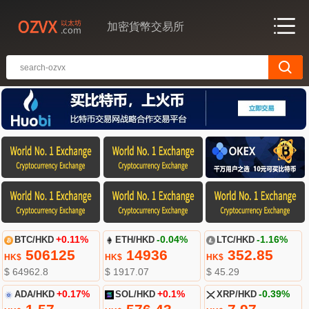
加密貨幣交易所
BTC/HKD
+0.11%
ETH/HKD
-0.04%
LTC/HKD
-1.16%
506125
14936
352.85
HK$
HK$
HK$
$ 64962.8
$ 1917.07
$ 45.29
ADA/HKD
+0.17%
SOL/HKD
+0.1%
XRP/HKD
-0.39%