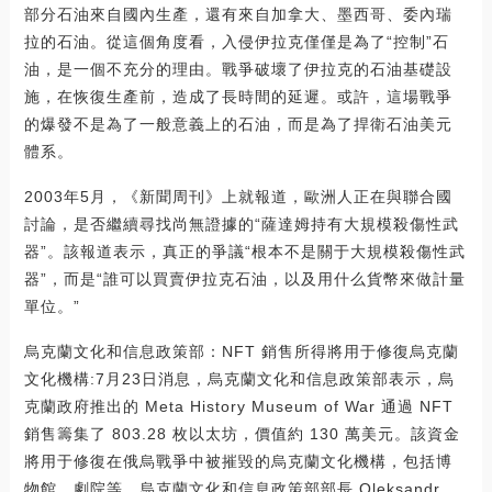
部分石油來自國內生產，還有來自加拿大、墨西哥、委內瑞
拉的石油。從這個角度看，入侵伊拉克僅僅是為了“控制”石
油，是一個不充分的理由。戰爭破壞了伊拉克的石油基礎設
施，在恢復生產前，造成了長時間的延遲。或許，這場戰爭
的爆發不是為了一般意義上的石油，而是為了捍衛石油美元
體系。
2003年5月，《新聞周刊》上就報道，歐洲人正在與聯合國
討論，是否繼續尋找尚無證據的“薩達姆持有大規模殺傷性武
器”。該報道表示，真正的爭議“根本不是關于大規模殺傷性武
器”，而是“誰可以買賣伊拉克石油，以及用什么貨幣來做計量
單位。”
烏克蘭文化和信息政策部：NFT 銷售所得將用于修復烏克蘭
文化機構:7月23日消息，烏克蘭文化和信息政策部表示，烏
克蘭政府推出的 Meta History Museum of War 通過 NFT
銷售籌集了 803.28 枚以太坊，價值約 130 萬美元。該資金
將用于修復在俄烏戰爭中被摧毀的烏克蘭文化機構，包括博
物館、劇院等。烏克蘭文化和信息政策部部長 Oleksandr