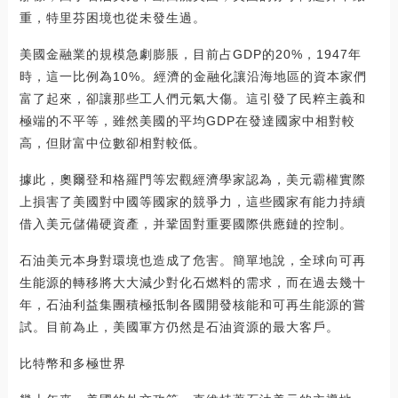
重，特里芬困境也從未發生過。
美國金融業的規模急劇膨脹，目前占GDP的20%，1947年
時，這一比例為10%。經濟的金融化讓沿海地區的資本家們
富了起來，卻讓那些工人們元氣大傷。這引發了民粹主義和
極端的不平等，雖然美國的平均GDP在發達國家中相對較
高，但財富中位數卻相對較低。
據此，奧爾登和格羅門等宏觀經濟學家認為，美元霸權實際
上損害了美國對中國等國家的競爭力，這些國家有能力持續
借入美元儲備硬資產，并鞏固對重要國際供應鏈的控制。
石油美元本身對環境也造成了危害。簡單地說，全球向可再
生能源的轉移將大大減少對化石燃料的需求，而在過去幾十
年，石油利益集團積極抵制各國開發核能和可再生能源的嘗
試。目前為止，美國軍方仍然是石油資源的最大客戶。
比特幣和多極世界