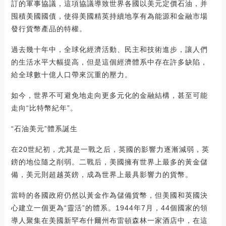
訂的軍事協議，這項協議導致世界各國以美元定價石油，并
囤積美國國債，使得美國精英持續地享有為能源和金融市場
發行貨幣產品的特權。
過去幾十年中，全球化經濟活動、民主和技術進步，讓人們
的生活水平大幅提高，但是這個經濟體系中存在許多缺陷，
給全球數十億人口帶來沉重的壓力。
如今，世界不可避免地走向更多元化的金融結構，甚至可能
走向“比特幣紀年”。
“石油美元”體系誕生
在20世紀初，尤其是一戰之后，英國的影響力逐漸減弱，英
鎊的地位隨之削弱。二戰后，美國擁有世界上最多的黃金儲
備，美元則超越英鎊，成為世界上最具影響力的貨幣。
當時的各國政府仍然以黃金作為儲備貨幣，但美國和英國決
心建立一個更為“靈活”的體系。1944年7月，44個國家的領
導人聚集在美國新罕布什爾州布雷頓森林一家酒店中，在這