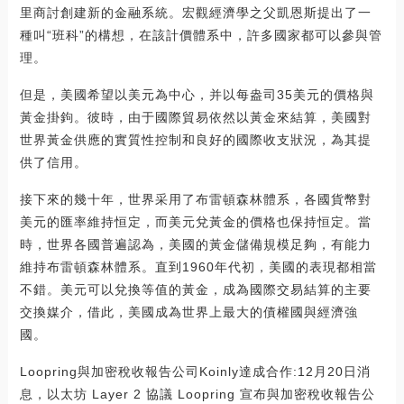
里商討創建新的金融系統。宏觀經濟學之父凱恩斯提出了一
種叫“班科”的構想，在該計價體系中，許多國家都可以參與管
理。
但是，美國希望以美元為中心，并以每盎司35美元的價格與
黃金掛鉤。彼時，由于國際貿易依然以黃金來結算，美國對
世界黃金供應的實質性控制和良好的國際收支狀況，為其提
供了信用。
接下來的幾十年，世界采用了布雷頓森林體系，各國貨幣對
美元的匯率維持恒定，而美元兌黃金的價格也保持恒定。當
時，世界各國普遍認為，美國的黃金儲備規模足夠，有能力
維持布雷頓森林體系。直到1960年代初，美國的表現都相當
不錯。美元可以兌換等值的黃金，成為國際交易結算的主要
交換媒介，借此，美國成為世界上最大的債權國與經濟強
國。
Loopring與加密稅收報告公司Koinly達成合作:12月20日消
息，以太坊 Layer 2 協議 Loopring 宣布與加密稅收報告公