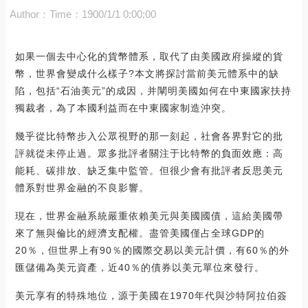
Author：
Time：1900/1/1 0:00:00
如果一個去中心化的貨幣體系，取代了由美國政府操縱的貨
幣，世界會變成什么樣子?本文將探討當前美元體系中的缺
陷，包括“石油美元”的成因，并闡明美國如何在中東國家扶持
獨裁者，為了本國利益而在中東國家制造沖突。
幾乎從比特幣步入公眾視野的那一刻起，社會各界對它的批
評就從未停止過。眾多批評者關注于比特幣的負面效應：高
能耗、碳排放、缺乏集中監管。但很少會有批評者反思美元
體系對世界金融的不良影響。
現在，世界金融系統嚴重依賴美元與美國國債，這給美國帶
來了無與倫比的經濟支配權。盡管美國僅占全球GDP的
20％，但世界上有90％的國際交易以美元計價，有60％的外
匯儲備為美元資產，近40％的債券以美元單位來發行。
美元享有的特殊地位，源于美國在1970年代與沙特阿拉伯簽