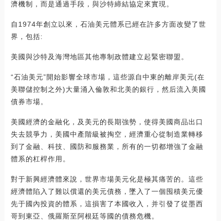
濟機制，而是通過手段，與沙特締結協定來實現。
自1974年創立以來，石油美元體系已經在許多方面改變了世
界，包括:
美國與沙特及海灣地區其他專制政體建立起緊密聯盟。
“石油美元”開始影響全球市場，這些源自中東的離岸美元(在
美聯儲控制之外)大量涌入倫敦和北美的銀行，然后流入美國
債券市場。
美國經濟的金融化，及美元的長期強勢，使得美國商品出口
失去競爭力，美國中產階級被掏空，經濟重心從制造業轉移
到了金融、科技、國防和服務業，所有的一切都增強了金融
體系的杠桿作用。
對于新興經濟體來說，世界市場美元化是極其痛苦的。這些
經濟體陷入了難以償還的美元債務，墜入了一個囤積美元優
先于國內投資的體系，這損害了本國收入，并引發了從墨西
哥到東亞、俄羅斯至阿根廷等國的債務危機。