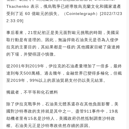
Tkachenko 表示，俄烏戰爭已經導致烏克蘭文化和國家遺產
受到了近 60 億歐元的損失。（Cointelegraph）[2022/7/23
2:33:09]
事后看來，21世紀初正是美元面對歐元挑戰的時期，美國采
取行動是有道理的。因此，無論捍衛石油美元是否為入侵伊
拉克的主要目的，其結果都是一樣的:其他國家目睹了薩達姆
的下場，并變得謹小慎微。
從2001年到2019年，伊拉克的石油產量增加了一倍多，最終
達到每天500萬桶。過去幾年，金融世界已變得多極化，但截
至2019年，99%以上的原油貿易支付仍以美元結算。
獨裁者，不平等和化石燃料
除了伊拉克戰爭外，石油美元體系還存在其他負面影響，美
國對沙特專政的支持就是其中之一。盡管911事件中，19名
劫機者里有15名是沙特人，美國政府仍然抵制調查沙特政
權。石油美元正是沙特專政依然存續的原因。