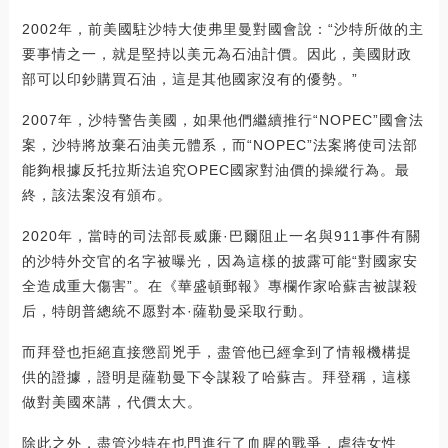
2002年，前美國駐沙特大使弗里曼對國會說：“沙特所做的主
要事情之一，就是堅持以美元為石油計價。因此，美國財政
部可以印鈔購買石油，這是其他國家沒有的優勢。”
2007年，沙特警告美國，如果他們繼續推行“NOPEC”國會法
案，沙特將放棄石油美元體系，而“NOPEC”法案將使司法部
能夠根據反托拉斯法追究OPEC國家對油價的操縱行為。最
終，該法案沒有頒布。
2020年，當時的司法部長威廉·巴爾阻止一名與911事件有關
的沙特外交官的名字被曝光，因為這樣的披露可能“對國家安
全造成重大傷害”。在《華盛頓郵報》專欄作家哈蘇吉被謀殺
后，特朗普總統不愿對本·薩勒曼采取行動。
而拜登也拒絕直接懲罰兇手，盡管他已經拿到了情報機構提
供的證據，證明是薩勒曼下令謀殺了哈蘇吉。拜登稱，這樣
做對美國來講，代價太大。
除此之外，盡管沙特在也門進行了血腥的戰爭，虐待女性