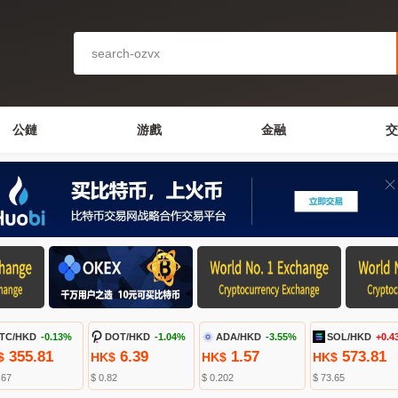
公鏈
游戲
金融
交
TC/HKD
-0.13%
DOT/HKD
-1.04%
ADA/HKD
-3.55%
SOL/HKD
+0.4
355.81
6.39
1.57
573.81
$
HK$
HK$
HK$
.67
$ 0.82
$ 0.202
$ 73.65