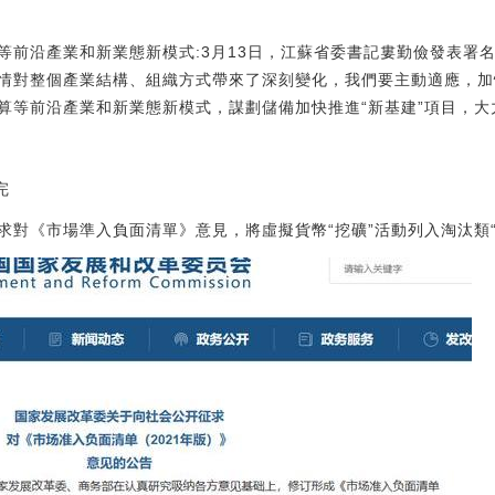
等前沿產業和新業態新模式:3月13日，江蘇省委書記婁勤儉發表署
情對整個產業結構、組織方式帶來了深刻變化，我們要主動適應，加
等前沿產業和新業態新模式，謀劃儲備加快推進“新基建”項目，大力培育新
完
求對《市場準入負面清單》意見，將虛擬貨幣“挖礦”活動列入淘汰類