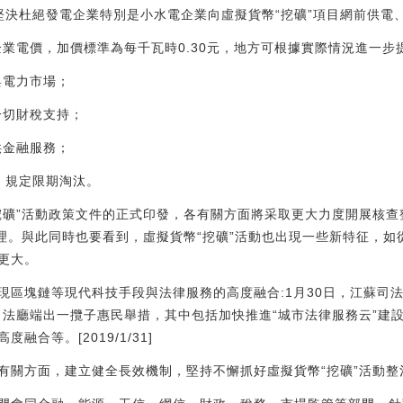
堅決杜絕發電企業特別是小水電企業向虛擬貨幣“挖礦”項目網前供電
企業電價，加價標準為每千瓦時0.30元，地方可根據實際情況進一步
與電力市場；
一切財稅支持；
供金融服務；
》規定限期淘汰。
挖礦”活動政策文件的正式印發，各有關方面將采取更大力度開展核
清理。與此同時也要看到，虛擬貨幣“挖礦”活動也出現一些新特征，
更大。
實現區塊鏈等現代科技手段與法律服務的高度融合:1月30日，江蘇
省司法廳端出一攬子惠民舉措，其中包括加快推進“城市法律服務云”建
合等。[2019/1/31]
有關方面，建立健全長效機制，堅持不懈抓好虛擬貨幣“挖礦”活動整