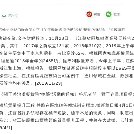
家區塊鏈企業:金色財經報道，11月28日，《江蘇省區塊鏈產業發展報告
業，其中，2017年之前成立131家，2018年310家，2019年上
企業主要集中于南京和蘇州，占比高達62%。根據國家知識產權局統
已經超過2018年全年的2435項。從專利數量來看，今年上半年，江
浙江和上海。根據報告，我國區塊鏈產業鏈中現階段主要以BaaS平
媒體社區。在江蘇區塊鏈技術公司案例中，應用領域在金融、政務相
均有涉及。[2019/11/29]
《關于整治虛擬貨幣“挖礦”活動的通知》答記者問，對于存量項目提
準領航質量提升工程 并將在區塊鏈等領域制定標準:據新華日報4月1
前，江蘇省許多領域存在標準短缺、標準不足的現象，同時，制定出
為此，省工信廳推出標準領航質量提升工程，并將在大數據、云計算
4/1]