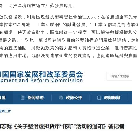
策，助推區塊鏈技術在江蘇發展應用。
放政務場景，利用區塊鏈技術轉變社會治理方式；在省屬國企率先示
探索\"區塊鏈 + 工業互聯網\"的融通發展。\"工業互聯網是制造
有顧慮，缺乏改造動力，區塊鏈從一定程度上可以解決數據權屬和安
融通發展之路。\"對此，華博雅建議對目前的獎補措施開展效益評估，
的直接補貼，將鼓勵政策的著力點轉向實體制造企業，進行普惠性的\"
業的應用市場。既解決制造業企業的發展痛點，也促進區塊鏈與實體