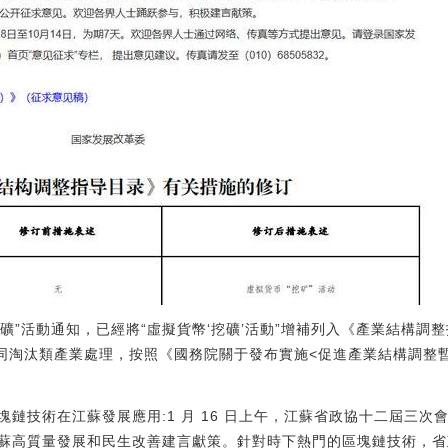
挖礦”活動通知，已經將“虛擬貨幣‘挖礦’活動”增補列入《產業結構調
視同淘汰類產業處理，按照《國務院關于發布實施<促進產業結構調整
區塊鏈技術在江蘇發展應用:1 月 16 日上午，江蘇省政協十二屆三次
蘇高質量發展和民生改善建言獻策。針對時下熱門的區塊鏈技術，省