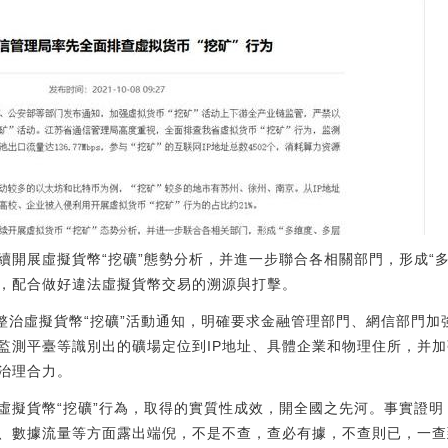
續開展虛擬貨幣“挖礦”態勢分析，并進一步聯合各相關部門，形成“
，配合做好違法虛擬貨幣交易的溯源與打擊。
布整治虛擬貨幣“挖礦”活動通知，明確要求金融管理部門、網信部門
監測平臺等識別出的礦場定位到IP地址、具體企業和物理住所，并
治理合力。
虛擬貨幣“挖礦”行為，取得的實質性成效，開全國之先河。事實證明
、數據流量等方面露出端倪，不是不查，查必有據，不查則已，一查