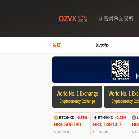
加密貨幣交易所
首頁
以太幣
BTC/HKD
+0.55%
ETH/HKD
+0.21%
L
506180
14914.7
HK$
HK$
HK
$ 64969.9
$ 1914.35
$ 45