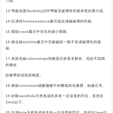
力值。
13.彎曲強度flexibility試件彎曲至破壞時所能承受的應力值。
14.抗凍性frostresistance巖石抵抗凍融破壞的性能。
15.裂紋crack巖石中存在的細小裂隙。
16.縫合線stylolite巖石中呈鋸齒狀一般不造成破壞性的曲
線。
17.色斑色線colourstripe與飾面石材基本顏色、花紋不諧調
的條紋
狀條帶狀或斑狀物質。
18.兩核concretion碳酸鹽巖中的團塊狀包裹體，如燧石等。
19.砂眼sandhole天然形成的具有一定深度的凹坑，直徑在
2mm以下。
20.孔洞hole天然形成的具有一定深度的凹坑，直徑在2mm以