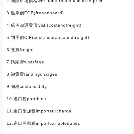
2.國際市場價格world/internationalmarketprice
3.離岸價FOB(freeonboard)
4.成本加運費價C&F(costandfreight)
5.到岸價CIF(cost,insuranceandfreight)
6.運費freight
7.碼頭費wharfage
8.卸貨費landingcharges
9.關稅customsduty
10.港口稅portdues
11.進口附加稅importsurcharge
12.進口差價稅importvariableduties