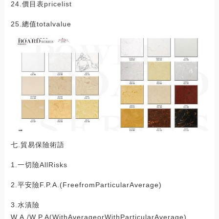
24.價目表pricelist
25.總值totalvalue
七.貿易保險術語
1.一切險AllRisks
2.平安險F.P.A.(FreefromParticularAverage)
3.水漬險
W.A./W.P.A(WithAverageorWithParticularAverage)