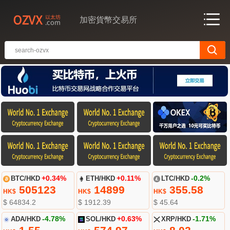
加密貨幣交易所
BTC/HKD
+0.34%
ETH/HKD
+0.11%
LTC/HKD
-0.2%
505123
14899
355.58
HK$
HK$
HK$
$ 64834.2
$ 1912.39
$ 45.64
ADA/HKD
-4.78%
SOL/HKD
+0.63%
XRP/HKD
-1.71%