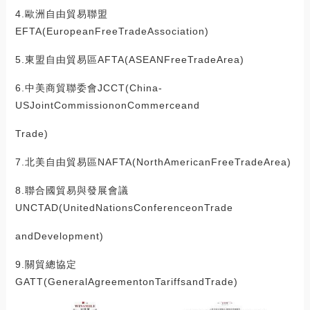
4.歐洲自由貿易聯盟
EFTA(EuropeanFreeTradeAssociation)
5.東盟自由貿易區AFTA(ASEANFreeTradeArea)
6.中美商貿聯委會JCCT(China-
USJointCommissiononCommerceand
Trade)
7.北美自由貿易區NAFTA(NorthAmericanFreeTradeArea)
8.聯合國貿易與發展會議
UNCTAD(UnitedNationsConferenceonTrade
andDevelopment)
9.關貿總協定
GATT(GeneralAgreementonTariffsandTrade)