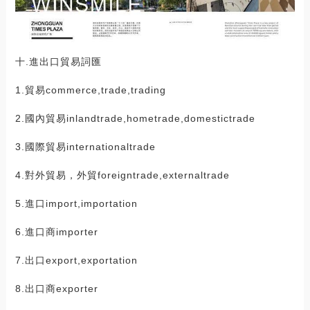
十.進出口貿易詞匯
1.貿易commerce,trade,trading
2.國內貿易inlandtrade,hometrade,domestictrade
3.國際貿易internationaltrade
4.對外貿易，外貿foreigntrade,externaltrade
5.進口import,importation
6.進口商importer
7.出口export,exportation
8.出口商exporter