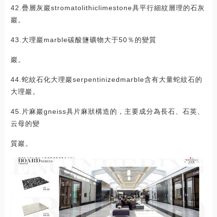
42.疊層灰巖stromatolithiclimestone具平行細紋層理的石灰
巖。
43.大理巖marble碳酸鹽礦物大于50％的變質
巖。
44.蛇紋石化大理巖serpentinizedmarble含有大量蛇紋石的
大理巖。
45.片麻巖gneiss具片麻狀構造的，主要成分為長石、石英、
云母的變
質巖。