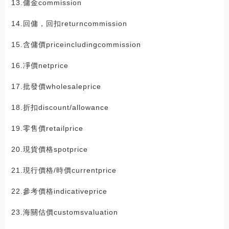
13.傭金commission
14.回傭，回扣returncommission
15.含傭價priceincludingcommission
16.凈價netprice
17.批發價wholesaleprice
18.折扣discount/allowance
19.零售價retailprice
20.現貨價格spotprice
21.現行價格/時價currentprice
22.參考價格indicativeprice
23.海關估價customsvaluation