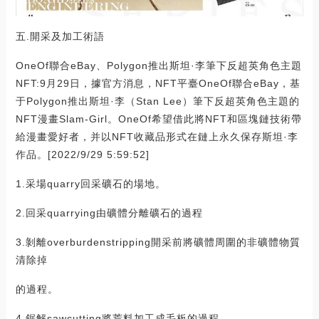
五.開采及加工術語
OneOf聯合eBay、Polygon推出斯坦·李筆下反超英角色主題
NFT:9月29日，據官方消息，NFT平臺OneOf聯合eBay，基
于Polygon推出斯坦·李（Stan Lee）筆下反超英角色主題的
NFT漫畫Slam-Girl。OneOf希望借此將NFT和區塊鏈技術帶
給漫畫愛好者，并以NFT收藏品形式在鏈上永久保存斯坦·李
作品。[2022/9/29 5:59:52]
1.采場quarry回采礦石的場地。
2.回采quarrying由礦體分離礦石的過程
3.剝離overburdenstripping開采前將礦體周圍的非礦體物質
清除掉
的過程。
4.鋸解sawcutting將荒料加工成毛板的過程。