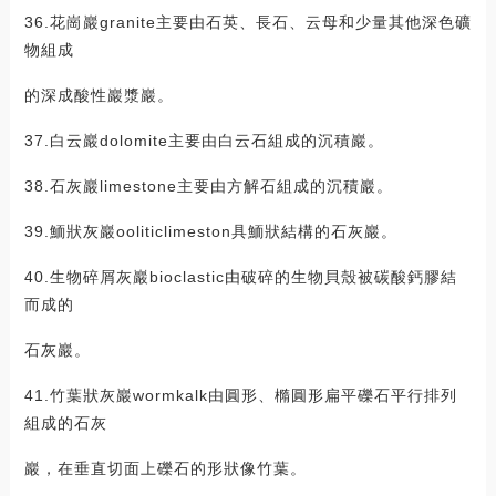
36.花崗巖granite主要由石英、長石、云母和少量其他深色礦
物組成
的深成酸性巖漿巖。
37.白云巖dolomite主要由白云石組成的沉積巖。
38.石灰巖limestone主要由方解石組成的沉積巖。
39.鮞狀灰巖ooliticlimeston具鮞狀結構的石灰巖。
40.生物碎屑灰巖bioclastic由破碎的生物貝殼被碳酸鈣膠結
而成的
石灰巖。
41.竹葉狀灰巖wormkalk由圓形、橢圓形扁平礫石平行排列
組成的石灰
巖，在垂直切面上礫石的形狀像竹葉。