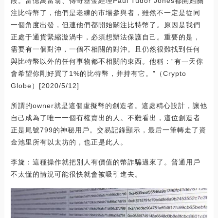
段。當億萬富翁、傳奇基金經理Paul Tudor Jones都開始關
注比特幣了，他們是老練的市場參與者，雖然不一定是從同
一個角度出發，但連他們都開始關注比特幣了。原因是我們
正處于通貨緊縮漩渦中，必須想辦法保護自己。重要的是，
需要有一個對沖，一個不相關的對沖。且仍然很難找到任何
與比特幣以外的任何事物都不相關的東西。他稱：“有一天你
會希望你剛好買了1%的比特幣，并持有它。”（Crypto
Globe）[2020/5/12]
所謂的owner就是這個虛擬幣的創造者。這處精心設計，讓他
自己成為了唯一一個有權賣出的人。不難看出，這位創造者
正是尾號799的神秘用戶。交易記錄顯示，最后一筆轉走了資
金池里所有以太坊的，也正是此人。
李旋：這種操作就把別人有價值的幣詐騙過來了。普通用戶
不太懂的情況可能很快就會被吸引進去。