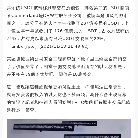
其余的USDT被轉移到非交易所錢包，排名第二的USDT購買
者Cumberland是DRW控股的子公司，被認為是頂級的做市
商之一。該公司在過去七年中收到了237億美元的USDT，其
中僅去年一年就收到了 176 億美元的 USDT，占收到總額的
74%，占有史以來所有出境USDT交易量的22%。
（ambcrypto）[2021/11/13 21:48:50]
某區塊鏈技術公司安全工程師李旋：池子里已經被全部掏空
了，價值歸零了，相當于把交易池里面所有的以太坊拿走，
差不多有59個以太坊吧，價值是10萬美金。
這一發現讓這種虛擬幣更加疑點重重，不僅無法正常賣出，
就連投資者們投入的以太坊也不翼而飛。為什么會出現這樣
的情況？記者和技術人員開始對TRTC幣的所有歷史交易記錄
進行逐一篩查。