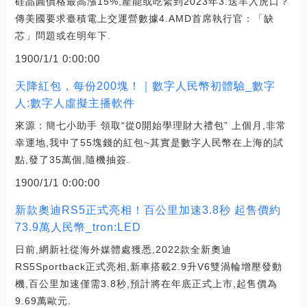
硅晶圓價格最高漲15%,產能或吃緊到2023年3.送羊入虎口？
傳美國要求臺積電上交運營數據4.AMD首席執行官：「缺
芯」問題或在明年下.
1900/1/1 0:00:00
天降紅包，每份200塊！｜數字人民幣初體驗_數字
人:數字人虛擬主播軟件
來源：簡七小助手 領取“從0開始學理財大禮包” 上個月,非常
幸運地,我中了55塊錢的紅包~其實是數字人民幣在上海的試
點,發了35萬個,隨機抽簽.
1900/1/1 0:00:00
新款奧迪RS5正式亮相！百公里加速3.8秒 起售價約
73.9萬人民幣_tron:LED
日前,網新社從海外媒體處獲悉,2022款全新奧迪
RS5Sportback正式亮相,新車搭載2.9升V6雙渦輪增壓發動
機,百公里加速僅需3.8秒,預計將在年底正式上市,起售價為
9.69萬歐元.