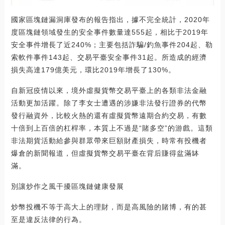
國家區塊鏈漏洞庫發布的報告指出，據不完全統計，2020年
度區塊鏈領域發生的安全事件數量達555起，相比于2019年
安全事件增長了近240%；主要包括詐騙/釣魚事件204起、勒
索軟件事件143起、交易平臺安全事件31起。所造成的經濟
損失高達179億美元，環比2019年增長了130%。
自新冠疫情以來，境外虛擬貨幣交易平臺上的各類非法金融
活動更加活躍。除了李女士遭遇的涉嫌非法發行證券的代幣
發行融資外，比較火熱的還有虛擬貨幣遠期合約交易，有數
十倍到上百倍的杠桿率，本質上不過是“賭多空”的游戲。這類
非法期貨活動給參與群眾帶來巨額財產損失，時常有投機者
爆倉的新聞報道，但虛擬貨幣交易平臺在背后賺得盆滿缽
滿。
別讓炒作之風干擾區塊鏈健康發展
炒幣投機不等于高大上的理財，而是高風險的賭博，有的甚
至是違反法律的行為。