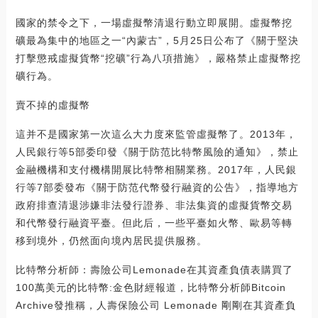
國家的禁令之下，一場虛擬幣清退行動立即展開。虛擬幣挖
礦最為集中的地區之一“內蒙古”，5月25日公布了《關于堅決
打擊懲戒虛擬貨幣“挖礦”行為八項措施》，嚴格禁止虛擬幣挖
礦行為。
賣不掉的虛擬幣
這并不是國家第一次這么大力度來監管虛擬幣了。2013年，
人民銀行等5部委印發《關于防范比特幣風險的通知》，禁止
金融機構和支付機構開展比特幣相關業務。2017年，人民銀
行等7部委發布《關于防范代幣發行融資的公告》，指導地方
政府排查清退涉嫌非法發行證券、非法集資的虛擬貨幣交易
和代幣發行融資平臺。但此后，一些平臺如火幣、歐易等轉
移到境外，仍然面向境內居民提供服務。
比特幣分析師：壽險公司Lemonade在其資產負債表購買了
100萬美元的比特幣:金色財經報道，比特幣分析師Bitcoin
Archive發推稱，人壽保險公司 Lemonade 剛剛在其資產負