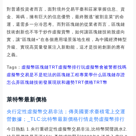
對普通投資者而言，面對境外交易平臺和莊家掌握信息、資
金、籌碼，擁有巨大的信息優勢，最終難逃“被割韭菜”的命
運，還需多一分冷思考。而對區塊鏈的從業者而言，區塊鏈
技術創新也不等于炒作虛擬貨幣，如何讓區塊鏈技術脫虛向
實，讓“區塊鏈+”在各個應用場景落地生根，為中國經濟轉型
升級、實現高質量發展注入新動能，這才是技術創新的應有
之義。
Tags：
虛擬幣
區塊鏈
TRT虛擬幣排行
玩虛擬幣會被警察找嗎
虛擬幣交易是不是犯法的區塊鏈工程專業學什么
區塊鏈存證
怎么弄
區塊鏈技術發展現狀和趨勢TRT價格
TRT幣
萊特幣最新價格
央行定性虛擬幣交易非法；傳美國要求臺積電上交運
營數據；_TLC:比特幣最新價格行情走勢虛擬幣排行
今日熱點 1.央行重磅定性虛擬幣交易非法,比特幣聞聲跳水2.