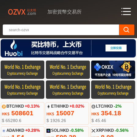
加密貨幣交易所
BTC/HKD
+0.13%
ETH/HKD
+0.02%
LTC/HKD
-2%
508601
15007
354.18
HK$
HK$
HK$
$ 65280.6
$ 1926.26
$ 45.46
ADA/HKD
+0.28%
SOL/HKD
-0.58%
XRP/HKD
-0.56%