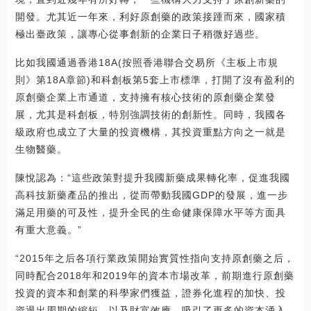
開發。尤其近一年來，利好原創藥的政策接踵而來，國家積
極出臺政策，讓專心從事創新的企業日子稍微好過些。
比如我國通過香港18A(按照香港聯合交易所《主板上市規
則》第18A章節)和科創板第5套上市標準，打開了沒有盈利的
原創藥企業上市通道，支持擁有核心技術的原創藥企業發
展，尤其是科創板，特別強調技術的創新性。同時，我國各
級政府也成立了大量的投資機構，其投資重點方向之一就是
生物醫藥。
陳悅認為：“這些政策對提升我國新藥成果轉化率，促進我國
高科技新藥產品的推出，從而帶動我國GDP的發展，進一步
滿足用藥的可及性，提升全民的生命健康保障水平等方面具
有重大意義。”
“2015年之后各項行業政策開始實質性指向支持原創藥之后，
同時配合2018年和2019年的資本市場改革，前期進行原創藥
投資的資本和創業的科學家們獲益，證券化進程的加快、投
資退出周期的縮短、以及財富效應，吸引了更多的資本涌入