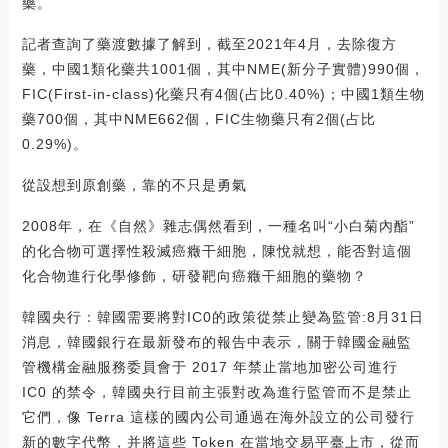
藥。
記者查詢了藥渡數據了解到，截至2021年4月，去除復方
藥，中國1類化藥共1001個，其中NME(新分子實體)990個，
FIC(First-in-class)化藥只有4個(占比0.40%)；中國1類生物
藥700個，其中NME662個，FIC生物藥只有2個(占比
0.29%)。
從設想到原創藥，靠的不只是勇氣
2008年，在《自然》雜志偶然看到，一種名叫“小白菊內酯”
的化合物可選擇性殺滅癌癥干細胞，陳悅就想，能否對這個
化合物進行化學修飾，研發靶向癌癥干細胞的藥物？
韓國央行：韓國需要將對IC0的政策從禁止變為監管:8月31日
消息，韓國銀行在最新發布的報告中表示，關于韓國金融監
管機構金融服務委員會于 2017 年禁止當地加密公司進行
IC0 的禁令，韓國央行目前主張對改為進行監管而不是禁止
它們，像 Terra 這樣的國內公司通過在海外設立的公司發行
新的數字代幣，并將這些 Token 在當地交易平臺上市，從而