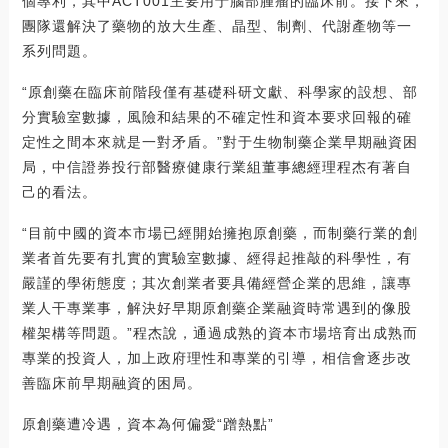
個專利，其中ACT001主要用于腦部腫瘤的臨床前。接下來，
團隊還解決了藥物的放大生產、晶型、制劑、代謝產物等一
系列問題。
“原創藥在臨床前階段僅有基礎科研文獻、科學家的設想、部
分實驗室數據，風險和結果的不確定性和資本要求回報的確
定性之間本來就是一對矛盾。”對于生物制藥企業早期融資困
局，中信證券投行部醫療健康行業組董事總經理程杰有著自
己的看法。
“目前中國的資本市場已經開始擁抱原創藥，而制藥行業的創
業者首先要有扎實的實驗室數據、經得起推敲的科學性，有
嚴謹的學術態度；其次創業者要具備經營企業的思維，讓專
業人干專業事，解決好早期原創藥企業融資時常遇到的像股
權架構等問題。”程杰說，通過成熟的資本市場培育出成熟而
專業的投資人，加上政府理性和專業的引導，相信會逐步改
善臨床前早期融資的困局。
原創藥遭冷遇，資本為何偏愛“蹭熱點”