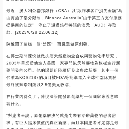
最近，澳大利亞聯邦銀行（CBA）以“欺詐和客戶損失金額”為
由實施了部分限制，Binance Australia“由于第三方支付服務
提供商的決定”，停止了通過銀行轉賬的澳元（AUD）存取
款。[2023/6/28 22:06:12]
陳悅闖了這樣一個“禁區”，而且還做原創藥。
在博士期間陳悅就做抗癌天然產物全合成與藥物化學研究，
2003年畢業后他進入美國一家專門以天然藥物為模板進行新
藥開發的公司。他的課題組陸續研發出多款新藥，其中一個
代號為KOS2187的項目被FDA等批準進入全球性臨床實驗，
最終被輝瑞制藥以2.5億美元收購。
在行業內待久了，陳悅深諳開發原創藥對一個國家來說意味
著什么。
“對患者來說，原創藥解決的就是尚未有治療藥物的患者需
求，有巨大臨床價值的真正新藥，而且本國患者肯定都是最