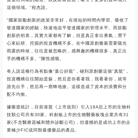
這個領域。”程杰說。
“國家鼓勵創新的政策非常好，在很短的時間內學習、吸收了
發達國家的經驗，快速地追平發達國家的管理水平。而鼓勵
創新的初衷，其實大家都有了解，但是真正拿出勇氣，潛下
心來鉆研、挖掘的投資機構不多。在中國原創藥最需要陽光
雨露的時候，往往是被忽略的，感興趣的機構很多，真正出
手的機構不多。”陳悅感慨。
有人說這種行為有點像“葉公好龍”，碰到原創藥這個“真龍”，
投資機構往往開始是躲，然后是你看著我，我看著你，就等
誰先出手，然后再一窩蜂地搶。這樣造成了資本的浪費和分
配不均衡。
據藥渡統計，目前港股《上市規則》引入18A后上市的生物科
技類公司共有30家。科創板上市的生物醫藥板塊企業共有31
家(不含醫療器械和體外診斷公司)，但遺憾的是成功上市的企
業極少FIC或同類最優藥品的產品。