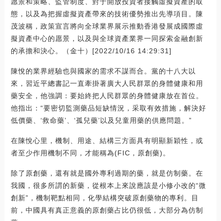
愿景和策略、監管制度、對于開放投資者接觸虛擬資產的取
態，以及為把握虛擬資產帶來的技術優勢推出先導項目。陳
茂波稱，政策宣言將向全球業界展示推動香港發展成國際虛
擬資產中心的愿景，以及與全球資產業界一同探索金融創新
的承擔和決心。（金十）[2022/10/16 14:29:31]
陳悅的業界經驗也與國家的需求不謀而合。黨的十八大以
來，習近平總書記一直牽掛著廣大人民群眾的身體健康和用
藥安全，他強調：要始終把人民群眾的身體健康放在首位。
他指出：“要密切監測藥品短缺情況，采取有效措施，解決好
低價藥、‘救命藥’、‘孤兒藥’以及兒童用藥的供應問題。”
在陳悅心里，機制、用途、結構三方面具有明顯新穎性，或
者至少作用機制不同，才能稱為(FIC，原創藥)。
除了原創藥，還有就是國外專利過期的藥，就是仿制藥。在
我國，很多所謂的新藥，從根本上來說應該是小修小改的“微
創新”，機制靶點相同，化學結構突破原創藥物的專利。目
前，中國具有真正意義的原創藥占比仍很低，大部分為仿制