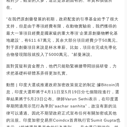
相對少，觀望的人多，這正是原創固有的、本質和價值所
在。
“在我們原創藥發展的初期，政府配套的引導基金給予了很大
支持，但是由于專項經費有限，在動物實驗前，我們獲得的
最大一筆項目經費是國家級的重大專項‘企業原創藥物孵化基
地建設’，有611.67萬元，其余大部分項目經費少于50萬元。
對于原創藥項目來說是杯水車薪。比如，項目在完成先導化
合物發現階段就投入了5000萬元。”郝曼淋說。
面對質疑和資金壓力，他們只能勒緊褲腰帶悶頭搞研發，力
求把基礎科研體系弄得更加扎實。
動態 | 印度大選或推遲政府加密政策規定的制定:據Bitcoin消
息，印度大選即將于4月11日至5月19日分七個階段進行，選
舉結果將于5月23日公布。律師Varun Sethi表示，在印度選
舉期間適用示范行為準則“aachar sanhita”，故沒有新的法
律可以通過。因此不期望政府正式宣布任何有關加密或其他
的法規。印度加密交易所Coindcx首席執行官Sumit Gupta也