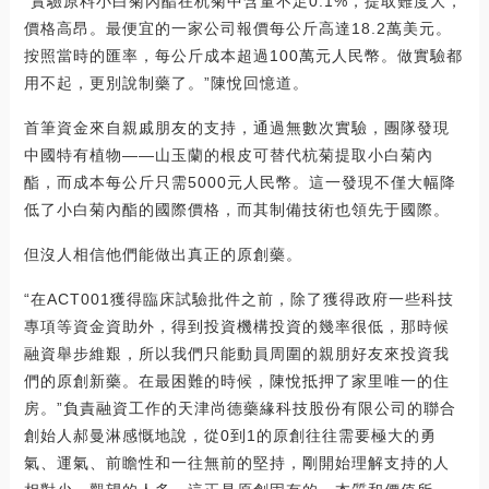
“實驗原料小白菊內酯在杭菊中含量不足0.1%，提取難度大，
價格高昂。最便宜的一家公司報價每公斤高達18.2萬美元。
按照當時的匯率，每公斤成本超過100萬元人民幣。做實驗都
用不起，更別說制藥了。”陳悅回憶道。
首筆資金來自親戚朋友的支持，通過無數次實驗，團隊發現
中國特有植物——山玉蘭的根皮可替代杭菊提取小白菊內
酯，而成本每公斤只需5000元人民幣。這一發現不僅大幅降
低了小白菊內酯的國際價格，而其制備技術也領先于國際。
但沒人相信他們能做出真正的原創藥。
“在ACT001獲得臨床試驗批件之前，除了獲得政府一些科技
專項等資金資助外，得到投資機構投資的幾率很低，那時候
融資舉步維艱，所以我們只能動員周圍的親朋好友來投資我
們的原創新藥。在最困難的時候，陳悅抵押了家里唯一的住
房。”負責融資工作的天津尚德藥緣科技股份有限公司的聯合
創始人郝曼淋感慨地說，從0到1的原創往往需要極大的勇
氣、運氣、前瞻性和一往無前的堅持，剛開始理解支持的人