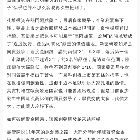
子”似乎也并不那么容易再次被撿到了。
扎堆投資在熱門靶點藥企，最后多家競爭，企業利潤率下
降，藥品上市之后收回研發成本都出現問題，良性循環難以
持續。其后果是把原本可能屬于“高附加值、盈利”的領域變成
了“過度投資、產品同質化”嚴重的價值洼地。新藥研發如果是
同質競爭，速度是關鍵，講究兩個“3”，即3年，落后第一個
上市藥的時間不超過3年，前3名的品種，超過這個范圍，臨
床價值大幅降低，往往不到原創藥的1/10。國家藥監局多次
對同質競爭提出了警告，而且科創板上市第五條的標準，也
在反復強調創新性。這似乎還不足以引起大家扎堆的熱情。
其實扎堆在歐美發達國家也可能曾經出現過，但是目前很少
發生中國這么高比例的同質競爭了，學費交的太多，代價太
大，才能讓人冷靜下來。
如何破解資金困局，讓原創藥研發越來越順暢
盡管陳悅11年來的原創藥之路，大部分時間伴隨著資金困
境，直到近幾年有所好轉，一些機構大力支持了原創新藥的