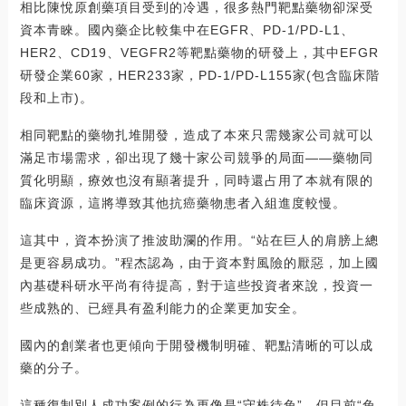
相比陳悅原創藥項目受到的冷遇，很多熱門靶點藥物卻深受
資本青睞。國內藥企比較集中在EGFR、PD-1/PD-L1、
HER2、CD19、VEGFR2等靶點藥物的研發上，其中EFGR
研發企業60家，HER233家，PD-1/PD-L155家(包含臨床階
段和上市)。
相同靶點的藥物扎堆開發，造成了本來只需幾家公司就可以
滿足市場需求，卻出現了幾十家公司競爭的局面——藥物同
質化明顯，療效也沒有顯著提升，同時還占用了本就有限的
臨床資源，這將導致其他抗癌藥物患者入組進度較慢。
這其中，資本扮演了推波助瀾的作用。“站在巨人的肩膀上總
是更容易成功。”程杰認為，由于資本對風險的厭惡，加上國
內基礎科研水平尚有待提高，對于這些投資者來說，投資一
些成熟的、已經具有盈利能力的企業更加安全。
國內的創業者也更傾向于開發機制明確、靶點清晰的可以成
藥的分子。
這種復制別人成功案例的行為更像是“守株待兔”，但目前“兔