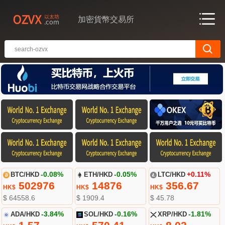
加密貨幣交易所
BTC/HKD
-0.08%
ETH/HKD
-0.05%
LTC/HKD
+0.11%
502976
14876
356.67
HK$
HK$
HK$
$ 64558.6
$ 1909.4
$ 45.78
ADA/HKD
-3.84%
SOL/HKD
-0.16%
XRP/HKD
-1.81%