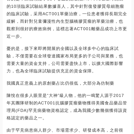
的10項臨床試驗結果數據喜人，其中針對復發膠質母細胞瘤
的臨床試驗，采用ACT001單藥治療，一位患者獲得長期完全
緩解，而針對兒童彌漫性內生型腦橋膠質瘤的單藥治療，也
觀察到很好的療效病例，這標志著ACT001離藥品成功上市更
近一步。
憂的是，接下來即將開展的全國以及全球多中心的臨床試
驗，不僅需要在全球發達國家布局更多的子公司與業務，也
需要大量的資金支持，公司需要盡快上市，以擴大國際影響
力，也為全球臨床試驗提供充足的資金保障。
我國真正意義上的原創藥占比仍很低，大部分為仿制藥
陳悅在很多人眼里是“大神”級人物，他的一鳴驚人源于2017
年其團隊研制的ACT001抗腦膠質瘤藥物獲得美國食品藥品管
理局(FDA)罕見病藥物資格認定，成為我國少數幾個獲得該資
格認定的藥品之一。
由于罕見病患病人群少、市場需求少、研發成本高，之前很