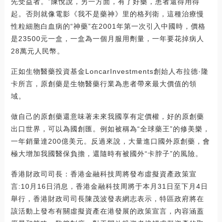
先受益者。”陳悅說，另一方面，有了好藥，患者還得用得
起。否則就像電影《我不是藥神》里的格列衛，這種治療慢
性粒細胞白血病的“神藥”在2001年第一次引入中國時，價格
是23500元一盒，一盒為一個月服用劑量，一年要花掉病人
28萬元人民幣。
正如生物醫藥投資基金LoncarInvestments創始人布拉德·隆
卡所言，原創藥是生物醫藥行業為患者帶來最大價值的領
域。
做自己的原創藥還意味著未來我國享有定價權，好的原創藥
出口世界，可以為國創匯。例如被稱為“全球藥王”的修美樂，
一年銷量達200億美元。反過來說，大量進口國外原創藥，會
極大增加我國醫保負擔，還隨時有被國外“卡脖子”的風險。
香港財政司司長：香港金融科技周將發布虛擬資產政策宣
言:10月16日消息，香港金融科技周將于本月31日至下月4日
舉行，香港財政司司長陳茂波發表網志表示，特區政府將在
該活動上發布有關虛擬資產在港發展的政策宣言，內容涵蓋