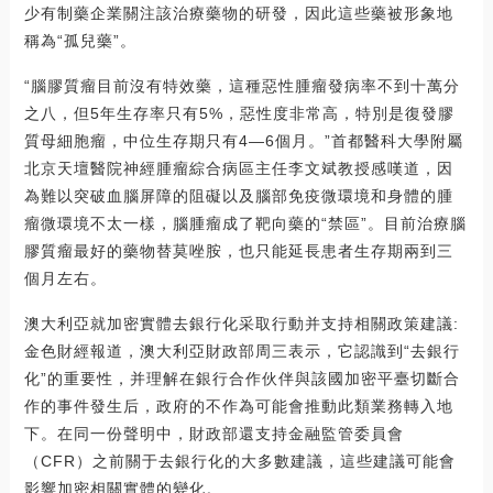
少有制藥企業關注該治療藥物的研發，因此這些藥被形象地
稱為“孤兒藥”。
“腦膠質瘤目前沒有特效藥，這種惡性腫瘤發病率不到十萬分
之八，但5年生存率只有5%，惡性度非常高，特別是復發膠
質母細胞瘤，中位生存期只有4—6個月。”首都醫科大學附屬
北京天壇醫院神經腫瘤綜合病區主任李文斌教授感嘆道，因
為難以突破血腦屏障的阻礙以及腦部免疫微環境和身體的腫
瘤微環境不太一樣，腦腫瘤成了靶向藥的“禁區”。目前治療腦
膠質瘤最好的藥物替莫唑胺，也只能延長患者生存期兩到三
個月左右。
澳大利亞就加密實體去銀行化采取行動并支持相關政策建議:
金色財經報道，澳大利亞財政部周三表示，它認識到“去銀行
化”的重要性，并理解在銀行合作伙伴與該國加密平臺切斷合
作的事件發生后，政府的不作為可能會推動此類業務轉入地
下。在同一份聲明中，財政部還支持金融監管委員會
（CFR）之前關于去銀行化的大多數建議，這些建議可能會
影響加密相關實體的變化。