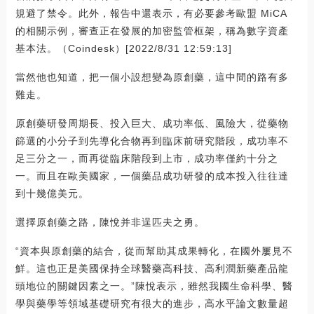
規避了禁令。此外，報告中還表示，有必要參考歐盟 MiCA
的相關示例，審查正在發展的加密監管框架，稱為數字資產
基本法。（Coindesk）[2022/8/31 12:59:13]
當然他也知道，把一個小設想變為原創藥，這中間的路有多
難走。
原創藥研發周期長、投入巨大、成功率低、風險大，從藥物
篩選的小分子到先導化合物再到臨床前研究階段，成功率不
足三分之一，而再從臨床階段到上市，成功率僅約十分之
一。而且在歐美國家，一個藥品成功研發的成本投入往往達
到十幾億美元。
選擇原創藥之路，陳悅并非逞匹夫之勇。
“資本與原創藥的結合，從而幫助其成果轉化，在國外屢見不
鮮。這也正是美國保持全球醫藥高科技、高利潤新藥產品龍
頭地位的關鍵因素之一。”陳悅表示，雖然我國生命科學、醫
學與藥學等領域基礎研究有很大的進步，高水平論文數量超