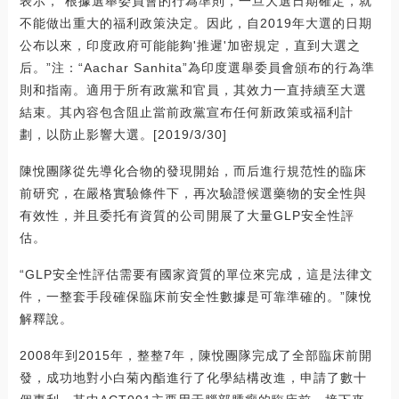
表示，“根據選舉委員會的行為準則，一旦大選日期確定，就
不能做出重大的福利政策決定。因此，自2019年大選的日期
公布以來，印度政府可能能夠'推遲'加密規定，直到大選之
后。”注：“Aachar Sanhita”為印度選舉委員會頒布的行為準
則和指南。適用于所有政黨和官員，其效力一直持續至大選
結束。其內容包含阻止當前政黨宣布任何新政策或福利計
劃，以防止影響大選。[2019/3/30]
陳悅團隊從先導化合物的發現開始，而后進行規范性的臨床
前研究，在嚴格實驗條件下，再次驗證候選藥物的安全性與
有效性，并且委托有資質的公司開展了大量GLP安全性評
估。
“GLP安全性評估需要有國家資質的單位來完成，這是法律文
件，一整套手段確保臨床前安全性數據是可靠準確的。”陳悅
解釋說。
2008年到2015年，整整7年，陳悅團隊完成了全部臨床前開
發，成功地對小白菊內酯進行了化學結構改進，申請了數十