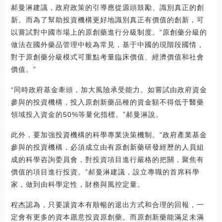
郝曼淋建議，政府政策的引導應從源頭鼓勵、識別真正的創
新。而為了幫助投資機構更好地識別真正有價值的創新，可
以嘗試對中國市場上的原創藥進行分級制度。“原創藥分級的
做法在國外藥品管理中較為常見，基于中國的現階段國情，
對于原創藥分級模式可重點考量臨床價值、經濟價值和社會
價值。”
“同時政府基金牽頭，加大風險承受能力。如嘗試由政府資金
參與的投資機構，投入原創新藥品種的資金額不得低于醫藥
領域投入資金的50%等量化指標。”郝曼淋說。
此外，要加強投資機構的科學專業決策機制。“政府產業基金
參與的投資機構，必須成立由有原創新藥研發經歷的人員組
成的科學咨詢委員會，對投資項目進行嚴格的把關，聚焦有
價值的項目進行投資。”郝曼淋建議，設立專職的首席科學
家，做到由科學定性，財務與風控定量。
程杰認為，只要讓資本有順暢的退出方式和合理的回報，一
定會有更多的資本愿意投資原創藥。而原創新藥能滿足未滿