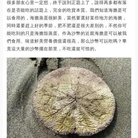
很多朋友心里一定想，終于說到正題上了，說得再多都有落
在是否能吃的話題上，完全的吃貨本質。我們知道海膽是可
以食用的，海膽蒸蛋很鮮美，當然要選好某些地方的海膽，
同時還要趕上好的季節，肥不肥還是很大差別的，不然你可
能吃到的只是海膽殼蒸蛋。作為沙幣的近親海膽是可以被我
們食用、味道鮮美營養價值還很高，那么沙幣可以吃嗎？畢
竟這大量的沙幣擺在那里，不吃還挺可惜的。