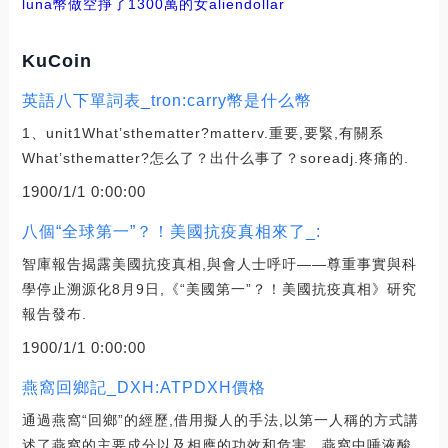
luna幣做空掙了1300萬的女
aliendollar
KuCoin
英語八下單詞表_tron:carry幣是什么幣
1、unit1What’sthematter?matterv.重要,要緊,有關系
What’sthematter?怎么了？出什么事了？soreadj.疼痛的.
1900/1/1 0:00:00
八個“全球第一”？！美國抗疫真相來了_:
智庫報告揭露美國抗疫真相,與會人士呼吁——尊重事實與科
學停止溯源化8月9日,《“美國第一”？！美國抗疫真相》研究
報告發布.
1900/1/1 0:00:00
燕窩回鄉記_DXH:ATPDXH價格
通過燕窩“回鄉”的經歷,借用擬人的手法,以第一人稱的方式講
述了燕窩的主要成分以及相應的功效和危害、燕窩中唾液酸