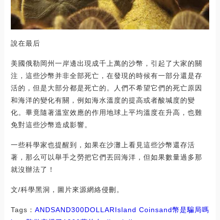
說在最后
美國俄勒岡州一岸邊出現成千上萬的沙幣，引起了大家的關
注，這些沙幣并非全部死亡，在發現的時候有一部分還是存
活的，但是大部分都是死亡的。人們不希望它們的死亡原因
和海洋的變化有關，例如海水溫度的提高或者酸堿度的變
化。畢竟隨著溫室效應的作用地球上平均溫度在升高，也難
免對這些沙幣造成影響。
一些科學家也提醒到，如果在沙灘上看見這些沙幣還存活
著，那么可以舉手之勞把它們丟回海洋，但如果數量過多那
就沒辦法了！
文/科學黑洞，圖片來源網絡侵刪。
Tags：
AND
SAND
300
DOLLAR
Island Coin
sand幣是騙局嗎