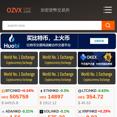
加密貨幣交易所
BTC/HKD
+0.04%
ETH/HKD
-0.3%
LTC/HKD
-0.63%
505759
14897
354.72
HK$
HK$
HK$
$ 64915.8
$ 1912.12
$ 45.53
ADA/HKD
-0.21%
SOL/HKD
-0.1%
XRP/HKD
+0.29%