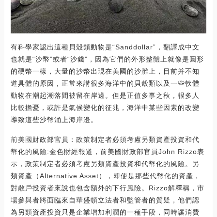
有科學家認出這種貝殼類動物是“Sanddollar”，翻譯成中文
也就是“沙幣”或者“沙錢”，因為它們的外形整體上就像是圓形
的硬幣一樣，大量的沙幣出現在美國的沙灘上，目前并不知
道具體的原因，正常來講很多海洋中的貝殼類以及一些軟體
動物在潮起潮落間被留在岸邊。但是正值多事之秋，很多人
比較擔憂，或許是氣候變化的征兆，海洋中某些因素的改變
導致這些沙幣涌上海岸邊。
前美國財政部官員：政策制定者必須考慮另類資產投資和代
幣化的風險:金色財經報道，前美國財政部官員John Rizzo表
示，政策制定者必須考慮另類資產投資和代幣化的風險。另
類資產（Alternative Asset），即使是那些代幣化的資產，
對散戶投資者來說也包含額外的下行風險。Rizzo解釋稱，市
場參與者將面臨來自華盛頓立法者和監管者的質疑，他們認
為另類資產投資只是企業增加利潤的一種手段，同時讓消費