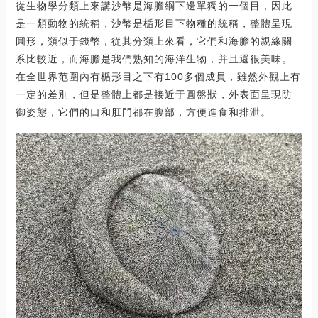
從生物學分類上來講沙幣是海膽綱下邊單獨的一個目，因此
是一類動物的統稱，沙幣是楯形目下物種的統稱，整體呈現
圓形，類似于錢幣，從其分類上來看，它們和海膽的親緣關
系比較近，而海膽是我們熟知的海洋生物，并且還很美味。
在全世界范圍內有楯形目之下有100多個成員，雖然外觀上有
一定的差別，但是整體上都是接近于圓盤狀，外表面呈現防
御姿態，它們的口和肛門都在腹部，方便進食和排泄。