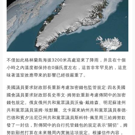
不僅如此格林蘭島海拔3200米高處迎來了降雨，并且在十個
小時之內溫度都保持在0攝氏度左右，這首非常罕見的，這意
味著溫室效應帶來的影響已經很嚴重了。
美國議員要求財政部長重新考慮加密錢包監管規定:四名美國
國會議員要求財政部長史蒂文·姆努欽重新考慮傳聞中的加密
錢包規定。俄亥俄州共和黨眾議員沃倫·戴維森、明尼蘇達州
共和黨眾議員湯姆·埃默爾、北卡羅來納州共和黨眾議員泰德·
巴德和賓夕法尼亞州共和黨眾議員斯科特·佩里周三給姆努欽
發了一封信，對傳聞中的自行托管錢包的規定表示“關切”，姆
努欽顯然打算在未來幾周內實施這項規定。根據信件內容，