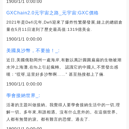
1900/1/1 0:00:00
GXChain2.0元宇宙之路_元宇宙:GXC價格
2021年是Defi元年,Defi迎來了爆炸性繁榮發展,鏈上的總鎖倉
量在5月11日達到了歷史最高值:1319億美金.
1900/1/1 0:00:00
美國臭沙幣，不要撿！_:
近日,美國俄勒岡州一處海岸,有數以萬計圓圓扁扁的生物被潮
水沖上海灘,在fb上引起瘋轉。 認識它的中國人,不禁發出感
嘆：“哎呀,這里好多沙幣啊……” 甚至熱搜都上了倆.
1900/1/1 0:00:00
學會接納世界_:
活著的主題叫做接納。我覺得人要學會接納生活中的一切,理
解一切。多年來,和誰相遇。沒有什么意外的。在這個世界。
人都有無聲的淚。都有難言的恐懼。過去了.
1900/1/1 0:00:00