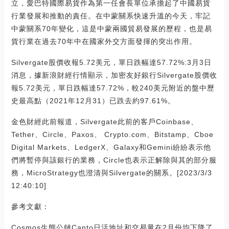
立，愛巴特國際易貨作為第一任會長單位承擔起了中國易貨
行業發展和推動的責任。在中蒙關系快速升溫的今天，牢記
中蒙關系70年變化，這是中蒙兩國貿易發展的歷程，也是易
貨行業在過去70年中在國家外交方面發揮的突出作用。
Silvergate股價收報5.72美元，單日跌幅達57.72%:3月3日
消息，據新浪財經行情顯示，加密友好銀行Silvergate股價收
報5.72美元，單日跌幅達57.72%，較240美元附近的盤中歷
史最高點（2021年12月31）已跌去約97.61%。
金色財經此前報道，Silvergate此前的客戶Coinbase、
Tether、Circle、Paxos、 Crypto.com、Bitstamp、Cboe
Digital Markets、LedgerX、Galaxy和Gemini紛紛表示他
們將暫停與該銀行的業務，Circle也表示正解除與其的部分服
務，MicroStrategy也澄清與Silvergate的關系。[2023/3/3
12:40:10]
參考文獻：
Cosmos生態公鏈Canto日活地址和交易量在2月份均下降了