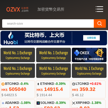
加密貨幣交易所
BTC/HKD
-0.4%
ETH/HKD
-0.39%
LTC/HKD
+0.61%
505040
14915.4
359.32
HK$
HK$
HK$
$ 64823.5
$ 1914.44
$ 46.12
ADA/HKD
-1.08%
SOL/HKD
-0.39%
XRP/HKD
-1.38%