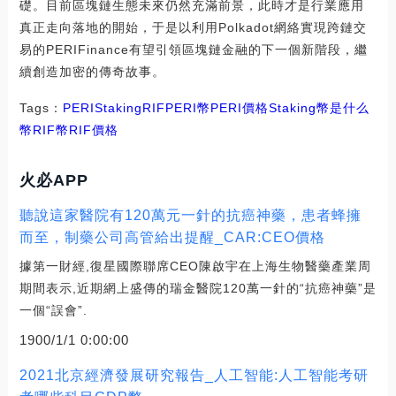
礎。目前區塊鏈生態未來仍然充滿前景，此時才是行業應用
真正走向落地的開始，于是以利用Polkadot網絡實現跨鏈交
易的PERIFinance有望引領區塊鏈金融的下一個新階段，繼
續創造加密的傳奇故事。
Tags：
PERI
Staking
RIFPERI幣
PERI價格
Staking幣是什么
幣RIF幣
RIF價格
火必APP
聽說這家醫院有120萬元一針的抗癌神藥，患者蜂擁
而至，制藥公司高管給出提醒_CAR:CEO價格
據第一財經,復星國際聯席CEO陳啟宇在上海生物醫藥產業周
期間表示,近期網上盛傳的瑞金醫院120萬一針的“抗癌神藥”是
一個“誤會”.
1900/1/1 0:00:00
2021北京經濟發展研究報告_人工智能:人工智能考研