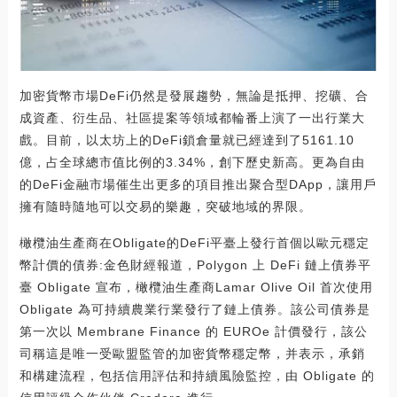
加密貨幣市場DeFi仍然是發展趨勢，無論是抵押、挖礦、合
成資產、衍生品、社區提案等領域都輪番上演了一出行業大
戲。目前，以太坊上的DeFi鎖倉量就已經達到了5161.10
億，占全球總市值比例的3.34%，創下歷史新高。更為自由
的DeFi金融市場催生出更多的項目推出聚合型DApp，讓用戶
擁有隨時隨地可以交易的樂趣，突破地域的界限。
橄欖油生產商在Obligate的DeFi平臺上發行首個以歐元穩定
幣計價的債券:金色財經報道，Polygon 上 DeFi 鏈上債券平
臺 Obligate 宣布，橄欖油生產商Lamar Olive Oil 首次使用
Obligate 為可持續農業行業發行了鏈上債券。該公司債券是
第一次以 Membrane Finance 的 EUROe 計價發行，該公
司稱這是唯一受歐盟監管的加密貨幣穩定幣，并表示，承銷
和構建流程，包括信用評估和持續風險監控，由 Obligate 的