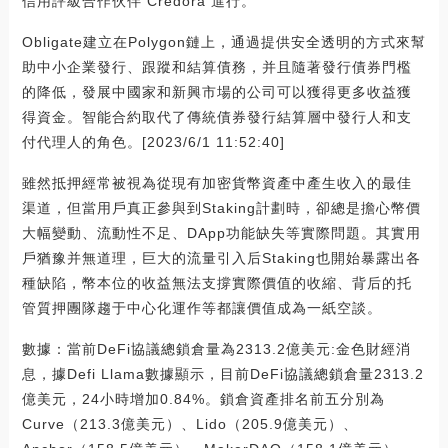
信用評級合作伙伴 Credora 進行。
Obligate建立在Polygon鏈上，通過提供安全透明的方式來幫
助中小企業發行、跟蹤和結算債務，并且隨著發行債券門檻
的降低，發展中國家和新興市場的公司可以獲得更多收益獲
得資金。智能合約取代了傳統債券發行結算層中發行人和支
付代理人的角色。[2023/6/1 11:52:40]
雖然抵押經常被視為從現有加密貨幣資產中產生收入的最佳
渠道，但當用戶真正參與到Staking計劃時，卻總是擔心幣價
大幅變動、流動性不足、DApp功能缺失等實際問題。其實用
戶猶豫并無道理，巨大的流量引入后Staking也開始暴露出各
種缺陷，幣本位的收益無法支撐實際價值的收縮、背后的托
管質押團隊趨于中心化運作等都讓價值成為一紙空談。
數據：當前DeFi協議總鎖倉量為2313.2億美元:金色財經消
息，據Defi Llama數據顯示，目前DeFi協議總鎖倉量2313.2
億美元，24小時增加0.84%。鎖倉資產排名前五分別為
Curve（213.3億美元）、Lido（205.9億美元）、