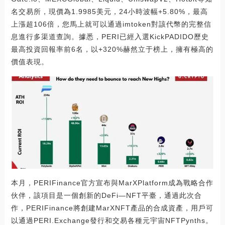
名交易所，現價為1.9985美元，24小時波幅+5.80%，最高
上漲超106倍，您馬上就可以通過imtoken對該代幣的完整信
息進行多渠道查詢。據悉，PERI已經入選KickPADIDO歷史
最高投資回報率前6名，以+320%赫然立于榜上，擁有極高的
價值表現。
本月，PERIFinance官方宣布與MarXPlatform成為戰略合作
伙伴，該項目是一個創新的DeFi—NFT平臺，通過此次合
作，PERIFinance將創建MarXNFT產品的合成資產，用戶可
以通過PERI.Exchange發行和交易各種元宇宙NFTPynths。