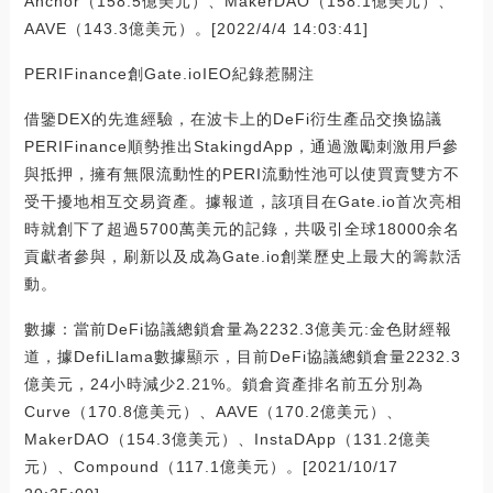
Anchor（158.5億美元）、MakerDAO（158.1億美元）、
AAVE（143.3億美元）。[2022/4/4 14:03:41]
PERIFinance創Gate.ioIEO紀錄惹關注
借鑒DEX的先進經驗，在波卡上的DeFi衍生產品交換協議
PERIFinance順勢推出StakingdApp，通過激勵刺激用戶參
與抵押，擁有無限流動性的PERI流動性池可以使買賣雙方不
受干擾地相互交易資產。據報道，該項目在Gate.io首次亮相
時就創下了超過5700萬美元的記錄，共吸引全球18000余名
貢獻者參與，刷新以及成為Gate.io創業歷史上最大的籌款活
動。
數據：當前DeFi協議總鎖倉量為2232.3億美元:金色財經報
道，據DefiLlama數據顯示，目前DeFi協議總鎖倉量2232.3
億美元，24小時減少2.21%。鎖倉資產排名前五分別為
Curve（170.8億美元）、AAVE（170.2億美元）、
MakerDAO（154.3億美元）、InstaDApp（131.2億美
元）、Compound（117.1億美元）。[2021/10/17