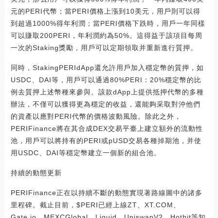
元的PERI代幣；當PERI價格上漲到10美元，用戶則可以得
到超過1000%得年利潤；當PERI價格下跌時，用戶一年同樣
可以賺取200PERI，年利潤約為50%。這得益于該項目每周
一次的Staking獎勵，用戶可以定期領取并重新進行質押。
同時，StakingPERIdApp還允許用戶加入穩定幣的質押，如
USDC、DAI等，用戶可以通過80%PERI：20%穩定幣的比
例去質押上述幣種來參與。該款dApp上提供抵押代幣的多種
辦法，不僅可以獲得更為穩定的收益，還能夠采取對沖他們
的資產以應對PERI代幣的價格波動風險。除此之外，
PERIFinance將在其合成DEX交易平臺上建立額外的流動性
池，用戶可以將持有的PERI或pUSD交易各種掉期池，并使
用USDC、DAI等穩定幣建立一個新的組合池。
持續的動態更新
PERIFinance正在以持續不斷的動態實現著路線圖中的諸多
里程碑。截止目前，$PERI已經上線ZT、XT.COM、
Gate.io、MEXCGlobal、Liquid、UniswapV2、Hotbit等知