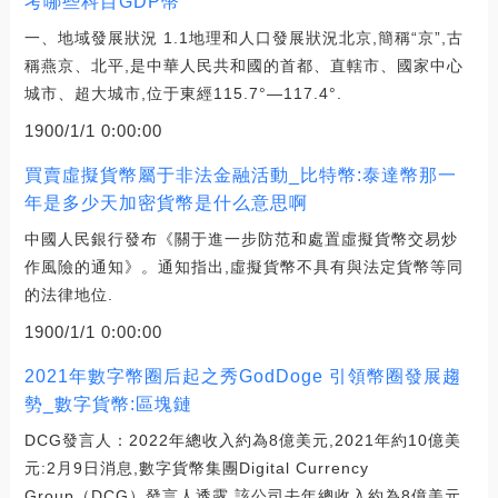
考哪些科目GDP幣
一、地域發展狀況 1.1地理和人口發展狀況北京,簡稱“京”,古
稱燕京、北平,是中華人民共和國的首都、直轄市、國家中心
城市、超大城市,位于東經115.7°—117.4°.
1900/1/1 0:00:00
買賣虛擬貨幣屬于非法金融活動_比特幣:泰達幣那一
年是多少天加密貨幣是什么意思啊
中國人民銀行發布《關于進一步防范和處置虛擬貨幣交易炒
作風險的通知》。通知指出,虛擬貨幣不具有與法定貨幣等同
的法律地位.
1900/1/1 0:00:00
2021年數字幣圈后起之秀GodDoge 引領幣圈發展趨
勢_數字貨幣:區塊鏈
DCG發言人：2022年總收入約為8億美元,2021年約10億美
元:2月9日消息,數字貨幣集團Digital Currency
Group（DCG）發言人透露,該公司去年總收入約為8億美元.