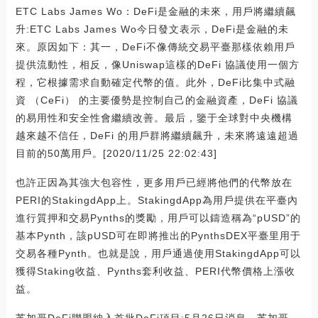
ETC Labs James Wo：DeFi是金融的未來，用戶將繼續飆
升:ETC Labs James Wo今日發文表示，DeFi是金融的未
來。原因如下：其一，DeFi不像傳統交易平臺那樣依賴用戶
提供流動性，相反，像Uniswap這樣的DeFi 協議使用一個方
程，它根據需求自動確定代幣的值。此外，DeFi比集中式融
資 （CeFi） 的主要優勢是控制自己的金融資產，DeFi 協議
的易用性和安全性會繼續改善。最后，鑒于全球對中央機構
越來越不信任，DeFi 的用戶群將繼續飆升，未來將遠遠超過
目前的50萬用戶。[2020/11/25 22:02:43]
也許正因為其強大包容性，更多用戶已經將他們的代幣放在
PERI的StakingdApp上。StakingdApp為用戶提供在平臺內
進行質押和交易Pynths的獎勵，用戶可以鑄造稱為“pUSD”的
基本Pynth，該pUSD可在即將推出的PynthsDEX平臺里用于
交易各種Pynth。也就是說，用戶通過使用StakingdApp可以
獲得Staking收益、Pynths套利收益、PERI代幣價格上漲收
益。
芝加哥DeFi聯盟納入首批DeFi項目:5月26日消息，芝加哥