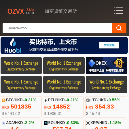
加密貨幣交易所
BTC/HKD
-0.31%
ETH/HKD
-0.21%
LTC/HKD
-0.55%
501835
14852
354.33
HK$
HK$
HK$
$ 64412.2
$ 1906.31
$ 45.48
ADA/HKD
-2.2%
SOL/HKD
-0.63%
XRP/HKD
-1.18%