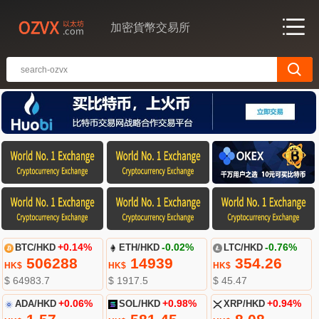
加密貨幣交易所
BTC/HKD
+0.14%
ETH/HKD
-0.02%
LTC/HKD
-0.76%
506288
14939
354.26
HK$
HK$
HK$
$ 64983.7
$ 1917.5
$ 45.47
ADA/HKD
+0.06%
SOL/HKD
+0.98%
XRP/HKD
+0.94%