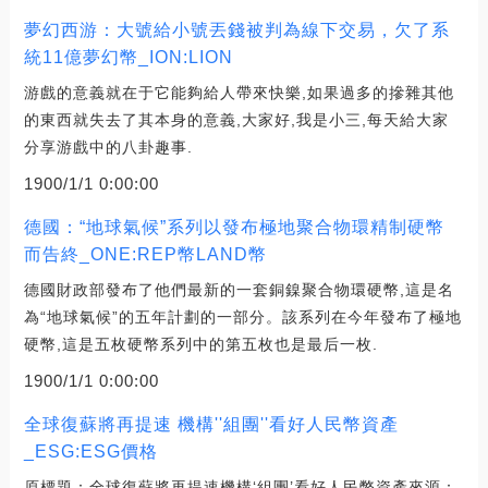
夢幻西游：大號給小號丟錢被判為線下交易，欠了系
統11億夢幻幣_ION:LION
游戲的意義就在于它能夠給人帶來快樂,如果過多的摻雜其他
的東西就失去了其本身的意義,大家好,我是小三,每天給大家
分享游戲中的八卦趣事.
1900/1/1 0:00:00
德國：“地球氣候”系列以發布極地聚合物環精制硬幣
而告終_ONE:REP幣LAND幣
德國財政部發布了他們最新的一套銅鎳聚合物環硬幣,這是名
為“地球氣候”的五年計劃的一部分。該系列在今年發布了極地
硬幣,這是五枚硬幣系列中的第五枚也是最后一枚.
1900/1/1 0:00:00
全球復蘇將再提速 機構''組團''看好人民幣資產
_ESG:ESG價格
原標題：全球復蘇將再提速機構‘組團’看好人民幣資產來源：