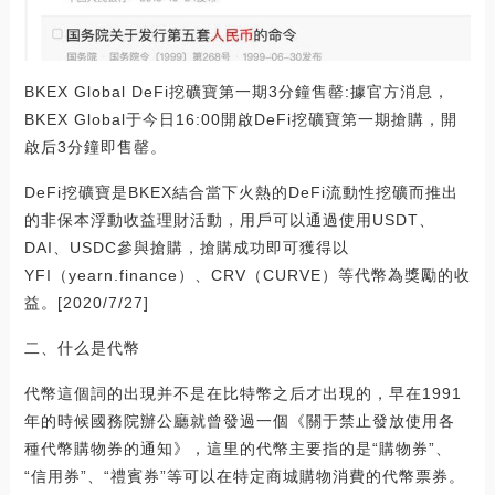
BKEX Global DeFi挖礦寶第一期3分鐘售罄:據官方消息，
BKEX Global于今日16:00開啟DeFi挖礦寶第一期搶購，開
啟后3分鐘即售罄。
DeFi挖礦寶是BKEX結合當下火熱的DeFi流動性挖礦而推出
的非保本浮動收益理財活動，用戶可以通過使用USDT、
DAI、USDC參與搶購，搶購成功即可獲得以
YFI（yearn.finance）、CRV（CURVE）等代幣為獎勵的收
益。[2020/7/27]
二、什么是代幣
代幣這個詞的出現并不是在比特幣之后才出現的，早在1991
年的時候國務院辦公廳就曾發過一個《關于禁止發放使用各
種代幣購物券的通知》，這里的代幣主要指的是“購物券”、
“信用券”、“禮賓券”等可以在特定商城購物消費的代幣票券。