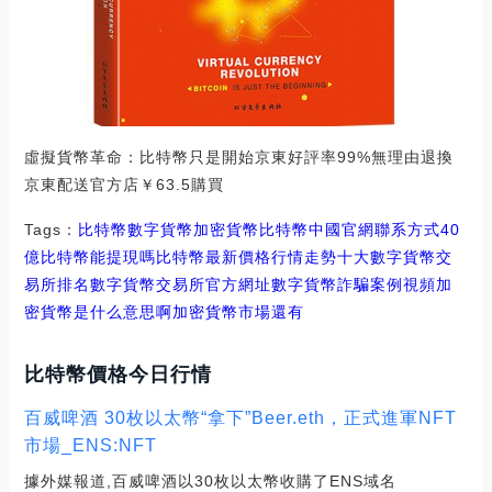
虛擬貨幣革命：比特幣只是開始京東好評率99%無理由退換
京東配送官方店￥63.5購買
Tags：
比特幣
數字貨幣
加密貨幣比特幣中國官網聯系方式
40
億比特幣能提現嗎
比特幣最新價格行情走勢十大數字貨幣交
易所排名
數字貨幣交易所官方網址
數字貨幣詐騙案例視頻加
密貨幣是什么意思啊
加密貨幣市場還有
比特幣價格今日行情
百威啤酒 30枚以太幣“拿下”Beer.eth，正式進軍NFT
市場_ENS:NFT
據外媒報道,百威啤酒以30枚以太幣收購了ENS域名