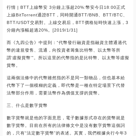
行情 | BTT上線幣安 3分鐘上漲超20%:幣安今日18:00正式
上線BitTorrent通證BTT，同時開通BTT/BNB、BTT/BTC、
BTT/USDT交易對。上線交易后，BTT價格短時快速上漲，3
分鐘內漲幅超過20%。[2019/1/31]
而《九四公告》中提到：“代幣發行融資是指融資主體通過代
幣的違規發售、流通，向投資者籌集比特幣、以太幣等所
謂‘虛擬貨幣’”。所以這里的代幣指的是比特幣、以太幣等虛擬
貨幣。
這兩個法條中的代幣雖然指的不是同一類物品，但也基本給
代幣下了一個模糊的定義，即代幣是一種在特定場景下代替
法幣部分作用，需要法幣作為價值支撐的貨幣。
三、什么是數字貨幣
數字貨幣就是他的字面意思，電子數據形式存在的貨幣就是
數字貨幣。目前在所有的法律條文中是沒有數字貨幣這個詞
的，只有“法定數字貨幣”的表述。其實，我們根據央行今年3