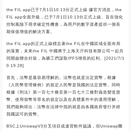
the FIL app已于7月1日10:13分正式上線:據官方消息，the
FIL app全面升級，已于7月1日10:13分正式上線。旨在強化
控制風險下尋求確定性機會，為用戶的數字資產提供一個長
期保值增值的解決方案。
the FIL app的正式上線標志著the FIL在中國區域全面布局
的落實，未來the FIL 中國將于上海天亓科技有限公司一起共
同開啟聯合封裝，為礦工們謀取IPFS增長的紅利。[2021/7/1
0:19:28]
首先，法幣是最容易理解的。法幣也就是法定貨幣，根據
《人民幣管理條例》的規定人民幣是我國的法定貨幣。同時
根據《刑法》第一百七十條至第一百七十三條對偽造變造貨
幣、使用假幣等罪名的規定以及在具體案件中的適用理解，
我們能夠得出：法幣在法律中指的就是由各國政府發行并經
我國認可的貨幣。
BSC上UniswapV3分叉項目或違背軟件協議，但Uniswap團