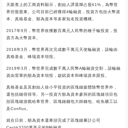
天眼查上的工商資料顯示，創始人譚晨輝占股61%，為幣世
界控股股東。公司目前已經獲得4輪融資，投資方包括火幣資
本、真格基金、順為資本等多家知名投資機構。
2017年9月，幣世界收獲數百萬元人民幣的種子輪投資，投
資方為火幣資本。
2018年3月，幣世界再次完成數千萬元天使輪融資，該輪由
真格基金、峰瑞資本領投。
2019年3月，幣世界完成數千萬人民幣A輪融資交割，該輪融
資由雷軍的順為資本領投，啟賦資本和峰瑞資本跟投。
真格基金及其創始人徐小平投資的區塊鏈媒體除幣世界外，
還包括鏈得得等。另一投資方順為資本參與的區塊鏈項目包
括區塊鏈游戲哈希世界、區塊鏈錢包大師錢包、哈魚礦工以
及Conflux。
就在日前，順為資本還牽頭完成了區塊鏈審計公司
Certik3700萬美元的B輪融資。