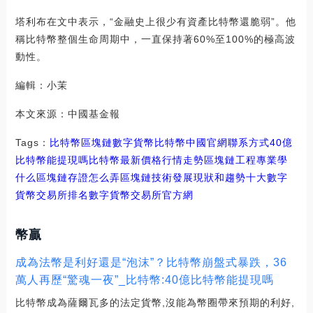
塔利布在文中表示，“金融史上很少有資產比特幣還脆弱”。他
稱比特幣整個生命周期中，一直保持著60%至100%的極高波
動性。
編輯：小茉
本文來源：中國基金報
Tags：
比特幣
區塊鏈
數字貨幣比特幣中國官網聯系方式
40億
比特幣能提現嗎
比特幣最新價格行情走勢區塊鏈工程專業學
什么
區塊鏈存證怎么弄
區塊鏈技術發展現狀和趨勢十大數字
貨幣交易所排名
數字貨幣交易所官方網
幣贏
成為法幣是利好還是“泡沫”？比特幣崩盤式暴跌，36
萬人再歷“驚魂一夜”_比特幣:40億比特幣能提現嗎
比特幣成為薩爾瓦多的法定貨幣,沒能為幣圈帶來預期的利好,