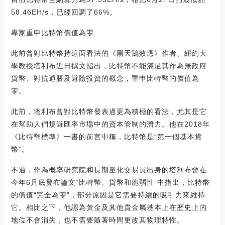
58.46EH/s，已經回調了66%。
專家重申比特幣價值為零
此前曾對比特幣持這面看法的《黑天鵝效應》作者、紐約大
學教授塔利布近日撰文指出，比特幣不能滿足其作為無政府
貨幣、對抗通脹及避險投資的概念，重申比特幣的價值為
零。
此前，塔利布曾對比特幣發表過更為積極的看法，尤其是它
在幫助人們規避匯率市場中的資本管制的潛力。他在2018年
《比特幣標準》一書的前言中稱，比特幣是“第一個基本貨
幣”。
不過，作為概率研究院和長期量化交易員出身的塔利布曾在
今年6月底發布論文“比特幣、貨幣和脆弱性”中指出，比特幣
的價值“完全為零”，部分原因是它需要持續的吸引力來維持
它。相比之下，他認為黃金及其他貴金屬基本上在歷史上的
地位不會消失，也不需要隨著時間更改其物理特性。