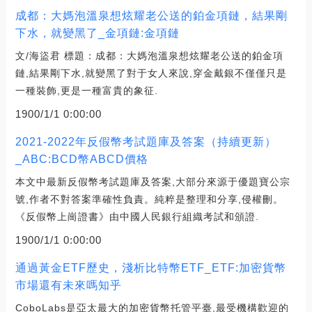
成都：大媽泡溫泉想炫耀老公送的鉑金項鏈，結果剛
下水，就變黑了_金項鏈:金項鏈
文/海盜君 標題：成都：大媽泡溫泉想炫耀老公送的鉑金項
鏈,結果剛下水,就變黑了對于女人來說,穿金戴銀不僅僅只是
一種裝飾,更是一種富貴的象征.
1900/1/1 0:00:00
2021-2022年反假幣考試題庫及答案（持續更新）
_ABC:BCD幣ABCD價格
本文中最新反假幣考試題庫及答案,大部分來源于優題寶公宗
號,作者不對答案準確性負責。純粹是整理和分享,侵權刪。
《反假幣上崗證書》由中國人民銀行組織考試和頒證.
1900/1/1 0:00:00
通過黃金ETF歷史，淺析比特幣ETF_ETF:加密貨幣
市場還有未來嗎知乎
CoboLabs是亞太最大的加密貨幣托管平臺,最受機構歡迎的