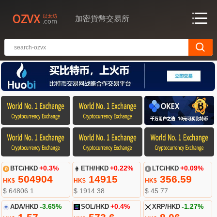
加密貨幣交易所
BTC/HKD
+0.3%
ETH/HKD
+0.22%
LTC/HKD
+0.09%
504904
14915
356.59
HK$
HK$
HK$
$ 64806.1
$ 1914.38
$ 45.77
ADA/HKD
-3.65%
SOL/HKD
+0.4%
XRP/HKD
-1.27%