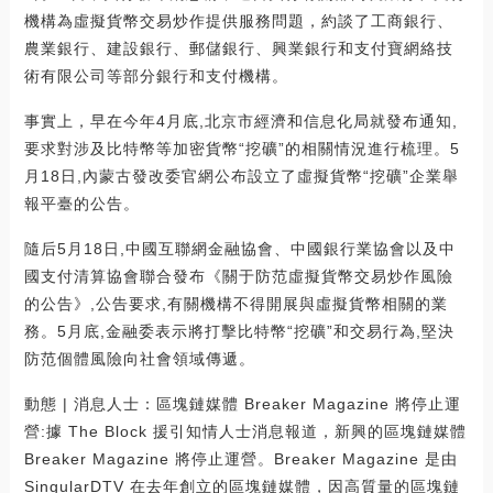
機構為虛擬貨幣交易炒作提供服務問題，約談了工商銀行、
農業銀行、建設銀行、郵儲銀行、興業銀行和支付寶網絡技
術有限公司等部分銀行和支付機構。
事實上，早在今年4月底,北京市經濟和信息化局就發布通知,
要求對涉及比特幣等加密貨幣“挖礦”的相關情況進行梳理。5
月18日,內蒙古發改委官網公布設立了虛擬貨幣“挖礦”企業舉
報平臺的公告。
隨后5月18日,中國互聯網金融協會、中國銀行業協會以及中
國支付清算協會聯合發布《關于防范虛擬貨幣交易炒作風險
的公告》,公告要求,有關機構不得開展與虛擬貨幣相關的業
務。5月底,金融委表示將打擊比特幣“挖礦”和交易行為,堅決
防范個體風險向社會領域傳遞。
動態 | 消息人士：區塊鏈媒體 Breaker Magazine 將停止運
營:據 The Block 援引知情人士消息報道，新興的區塊鏈媒體
Breaker Magazine 將停止運營。Breaker Magazine 是由
SingularDTV 在去年創立的區塊鏈媒體，因高質量的區塊鏈