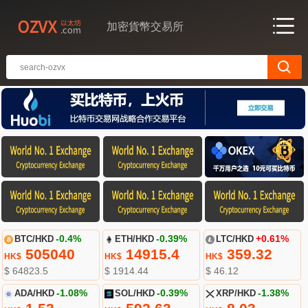
加密貨幣交易所
BTC/HKD
-0.4%
ETH/HKD
-0.39%
LTC/HKD
+0.61%
505040
14915.4
359.32
HK$
HK$
HK$
$ 64823.5
$ 1914.44
$ 46.12
ADA/HKD
-1.08%
SOL/HKD
-0.39%
XRP/HKD
-1.38%