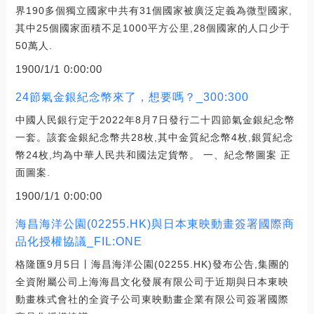
界190多個獨立國家中共有31個國家被廣泛定義為微型國家,
其中25個國家面積不足1000平方公里,28個國家的人口少于
50萬人.
1900/1/1 0:00:00
24節氣金銀紀念幣來了，想要嗎？_300:300
中國人民銀行定于2022年8月7日發行二十四節氣金銀紀念幣
一套。該套金銀紀念幣共28枚,其中金質紀念幣4枚,銀質紀念
幣24枚,均為中華人民共和國法定貨幣。 一、紀念幣圖案 正
面圖案.
1900/1/1 0:00:00
海昌海洋公園(02255.HK)與日本東映動畫簽署國際商
品化授權協議_FIL:ONE
格隆匯9月5日丨海昌海洋公園(02255.HK)發布公告,集團的
全資附屬公司上海海昌文化發展有限公司于近期與日本東映
動畫株式會社的全資子公司東映動畫企業有限公司簽署國際