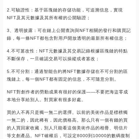
2.可驗證性：基于區塊鏈的存儲功能，可追溯信息，實現
NFT及其元數據及其所有權的公開驗證；
3、透明披露：可在鏈上公開查詢與NFT相關的發行和購買記
錄，每一條NFT都包含對用戶開放透明的最新所有權信息；
4.不可篡改性：NFT元數據及其交易記錄根據區塊鏈的特點
不斷保存，一旦確認交易可以操縱或者篡改；
5.不可分割：通過智能合約將NFT數據存儲在不可分割的區
塊鏈上，每一個NFT都有固定的信息，不可隨意分割。
NFT對創作者的勞動成果有很好的保護——不要把海盜零成
本地分享給別人。對買家有很多好處。
買的人不再只是獨一無二的選擇。以前的美術作品是標榜獨
一無二的，因此稀有，因此價格高。那么只有一個有錢的買
的人買回家收藏，別人只能看這個美術作品的相冊、明信片
等文創產品。NFT確權后，可設定8000到10000的數碼復制