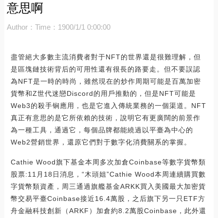
意思啊
Author：
Time：1900/1/1 0:00:00
盡管絕大多數主流消費者對于NFT的世界還是很難理解，但
是區塊鏈技術背后的可用性還有很長的路要走。但不要誤認
為NFT是一時的時尚，雖然現在的炒作周期可能是百萬加密
貨幣和Z世代迷戀Discord的用戶推動的，但是NFT可能是
Web3的殺手锏應用，也是它進入傳統業務的一個渠道。NFT
真正有意思的是它所依賴的技術，說明它有更廣闊的前景作
為一種工具，通過它，每個品牌都能繞過以平臺為中心的
Web2營銷世界，還原它們對于數字化消費關系的掌握。
Cathie Wood旗下基金本周多次加倉Coinbase等數字貨幣類
股票:11月18日消息，“木頭姐”Cathie Wood本周連續購買數
字貨幣類資產，周三通過旗艦基金ARKK買入美國最大加密貨
幣交易平臺Coinbase接近16.4萬股，之后旗下另一只ETF方
舟金融科技創新（ARKF）加倉約8.2萬股Coinbase，此外還