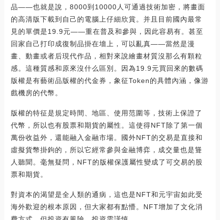
品——也就是說，8000到10000人可通過技術加密，將畫面
的高清版下載到自己的電腦上仔細欣賞。并且目前國內最常
見的單價是19.9元——重在普及和參與，因此容易有。甚至
回家自己打印成復制品掛在墻上，可以亂真——當然是漫
畫、動畫或者后現代作品，相對來說繪畫材質沒那么有顆粒
感。這種質感和原來沒什么區別。因為19.9元買回來的數碼
版權是有藝術品版權的代金券，象征Token的具體內涵，像游
戲機房的代幣。
版權的特征是規定時間、地區、使用范圍等，技術上保證了
代幣，所以也有股票和期貨的屬性。這使得NFT除了第一個
萬份收益外，還能融入金融市場。國外NFT的交易是直接和
虛擬貨幣掛鉤的，所以它經常參與金融博弈，成交量也是聳
人聽聞。毫無疑問，NFT的版權保護屬性變成了可交易的股
票和期貨。
對資本的渴望是全人類的通病，這也是NFT和元宇宙如此受
海外歡迎的根本原因，但大家都有點懵。NFT增加了文化消
費方式，但投資有風險，投資需謹慎。