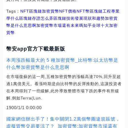
Tags：
NFT
區塊鏈
加密貨幣NFT價格
NFT幣區塊鏈工程專業
學什么
區塊鏈存證怎么弄
區塊鏈技術發展現狀和趨勢加密貨
幣是什么意思啊
加密貨幣市場還有未來嗎知乎
全球十大加密
貨幣
幣安app官方下載最新版
本周漲跌幅最大的 5 種加密貨幣_比特幣:以太坊幣是
什么幣加密貨幣是什么意思啊
在市場復蘇的這一周,五種加密貨幣的漲幅高達70%,回升至超
過1萬億美元。看漲時期是由比特幣的反彈推動的,這讓投資者
在本周得到了一些緩解,此外導致整體市場下跌的事件有所緩
解,例如Terra(Lun.
1900/1/1 0:00:00
國家網信辦出手了！集中關閉1.2萬個幣圈違規賬號，
虛擬貨幣交易要涼了？_加密貨幣:加密貨幣市場還有