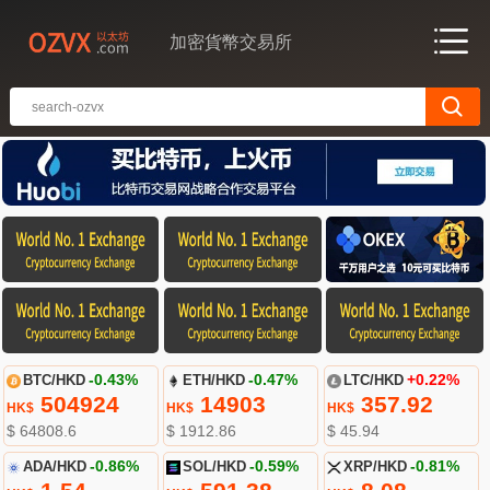
加密貨幣交易所
BTC/HKD
-0.43%
ETH/HKD
-0.47%
LTC/HKD
+0.22%
504924
14903
357.92
HK$
HK$
HK$
$ 64808.6
$ 1912.86
$ 45.94
ADA/HKD
-0.86%
SOL/HKD
-0.59%
XRP/HKD
-0.81%