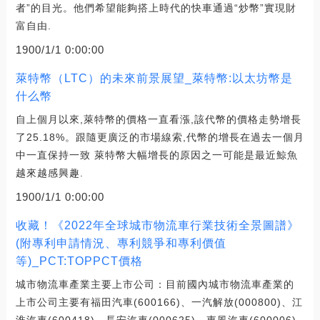
者”的目光。他們希望能夠搭上時代的快車通過“炒幣”實現財
富自由.
1900/1/1 0:00:00
萊特幣（LTC）的未來前景展望_萊特幣:以太坊幣是
什么幣
自上個月以來,萊特幣的價格一直看漲,該代幣的價格走勢增長
了25.18%。跟隨更廣泛的市場線索,代幣的增長在過去一個月
中一直保持一致 萊特幣大幅增長的原因之一可能是最近鯨魚
越來越感興趣.
1900/1/1 0:00:00
收藏！《2022年全球城市物流車行業技術全景圖譜》
(附專利申請情況、專利競爭和專利價值
等)_PCT:TOPPCT價格
城市物流車產業主要上市公司：目前國內城市物流車產業的
上市公司主要有福田汽車(600166)、一汽解放(000800)、江
淮汽車(600418)、長安汽車(000625)、東風汽車(600006).