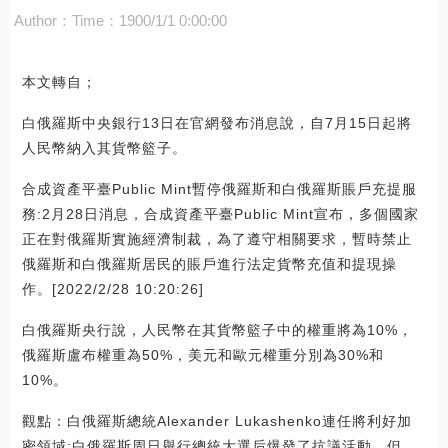
Author：
Time：1900/1/1 0:00:00
本文轉自；
白俄羅斯中央銀行13日在官網發布消息說，自7月15日起將
人民幣納入其貨幣籃子。
合成資產平臺Public Mint暫停俄羅斯和白俄羅斯賬戶充提服
務:2月28日消息，合成資產平臺Public Mint宣布，多個國家
正在對俄羅斯實施經濟制裁，為了遵守相關要求，暫時禁止
俄羅斯和白俄羅斯居民的賬戶進行法定貨幣充值和提現操
作。[2022/2/28 10:20:26]
白俄羅斯央行說，人民幣在其貨幣籃子中的權重將為10%，
俄羅斯盧布權重為50%，美元和歐元權重分別為30%和
10%。
觀點：白俄羅斯總統Alexander Lukashenko連任將利好加
密領域:白俄羅斯周日舉行總統大選后爆發了抗議活動，但