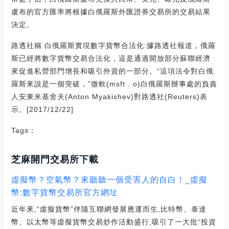
盧布的官方匯率將根據白俄羅斯外匯證券交易所的交易結果
決定。
路透社稱 白俄羅斯實現數字貨幣合法化:據路透社報道，俄羅
斯已經將數字貨幣交易合法化，這是通過開放部分蘇聯經濟
來促進私營部門增長和吸引外資的一部分。“這項法令對白俄
羅斯來說是一個突破，”微軟(msft . o)白俄羅斯辦事處的負責
人安東米基舍夫(Anton Myakishev)對路透社(Reuters)表
示。[2017/12/22]
Tags：
芝麻開門交易所下載
虛擬幣？空氣幣？來聽聽一個受害人的自白！_虛擬
幣:數字貨幣交易所官方網址
近年來,“虛擬貨幣”伴隨互聯網發展應運而生,比特幣、泰達
幣、以太幣等虛擬貨幣交易炒作活動盛行,吸引了一大批“投資