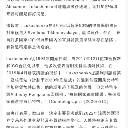
Alexander Lukashenko可能繼續擔任總統，這對加密領域
來說可能是個好消息。
據報道，Lukashenko在8月9日以超過80%的得票率戰勝反
對黨候選人Svetlana Tikhanovskaya，贏得連任。然而，來
自許多國家和白俄羅斯國內的官員譴責選舉結果存在缺陷，
有報道稱選票是偽造的。
Lukashenko從1994年開始任職，自2017年12月使加密貨幣
和ICO合法化以來，他多次發表聲明支持區塊鏈技術。在
2019年4月發表講話的視頻中，Lukashenko提議利用該國第
一座核電站（計劃于2020年底建成）的過剩能源開采比特幣
等加密貨幣并出售。他的話引起了觀眾的笑聲，但比特幣多
頭Anthony Pompliano回應稱，“每個國家都會開采，每個國
家都會持有比特幣。”（Cointelegraph）[2020/8/11]
白央行表示，做出這一決定主要是考慮到2022年該國外匯證
券交易所外匯交易額及外貿結構的變化。人民幣被納入其貨
幣籃子后，白俄羅斯盧布兌換人民幣、美元、歐元及俄羅斯