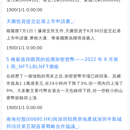
1900/1/1 0:00:00
天圖投資提交赴港上市申請書_:
格隆匯7月1日丨據港交所文件,天圖投資于6月30日提交赴港
上市申請書,摩根大通、華泰國際為聯席保薦人.
1900/1/1 0:00:00
5 種最值得購買的低價加密貨幣——2022 年 8 月第
1 周_NFT:LBLNFT價格
在經歷了一個強勁的周末之后,加密貨幣市場已經回落。其總
市值為1.1萬億美元,在24小時內下降了3%,但一周內仍上漲了
9%。大多數主要代幣在過去一天也錄得下跌,但一些較小的山
寨幣卻錄得上漲.
1900/1/1 0:00:00
南海控股(00680.HK)與深圳招商房地產就深圳半島城
邦項目第五期簽署戰略合作協議_: