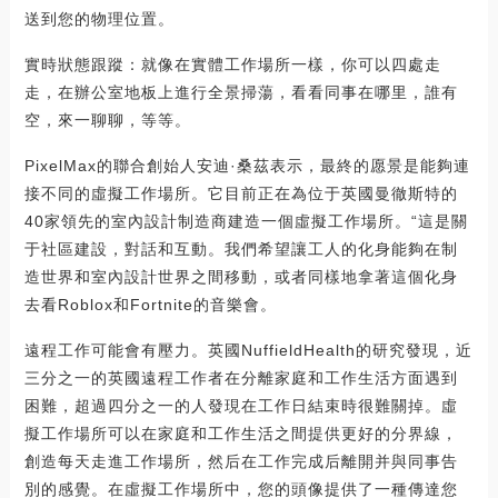
送到您的物理位置。
實時狀態跟蹤：就像在實體工作場所一樣，你可以四處走
走，在辦公室地板上進行全景掃蕩，看看同事在哪里，誰有
空，來一聊聊，等等。
PixelMax的聯合創始人安迪·桑茲表示，最終的愿景是能夠連
接不同的虛擬工作場所。它目前正在為位于英國曼徹斯特的
40家領先的室內設計制造商建造一個虛擬工作場所。“這是關
于社區建設，對話和互動。我們希望讓工人的化身能夠在制
造世界和室內設計世界之間移動，或者同樣地拿著這個化身
去看Roblox和Fortnite的音樂會。
遠程工作可能會有壓力。英國NuffieldHealth的研究發現，近
三分之一的英國遠程工作者在分離家庭和工作生活方面遇到
困難，超過四分之一的人發現在工作日結束時很難關掉。虛
擬工作場所可以在家庭和工作生活之間提供更好的分界線，
創造每天走進工作場所，然后在工作完成后離開并與同事告
別的感覺。在虛擬工作場所中，您的頭像提供了一種傳達您