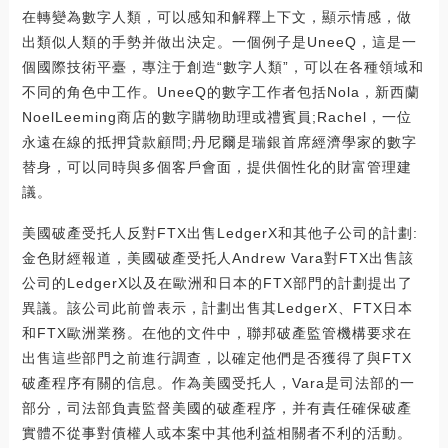
在轉變為數字人類，可以感知和解釋上下文，顯示情感，做
出類似人類的手勢并做出決定。一個例子是UneeQ，這是一
個國際技術平臺，專注于創造“數字人類”，可以在各種領域和
不同的角色中工作。UneeQ的數字工作者包括Nola，新西蘭
NoelLeeming商店的數字購物助理或禮賓員;Rachel，一位
永遠在線的抵押貸款顧問;丹尼爾是瑞銀首席經濟學家的數字
替身，可以同時與多個客戶會面，提供個性化的財富管理建
議。
美國破產受托人反對FTX出售LedgerX和其他子公司的計劃:
金色財經報道，美國破產受托人Andrew Vara對FTX出售該
公司的LedgerX以及在歐洲和日本的FTX部門的計劃提出了
異議。該公司此前曾表示，計劃出售其LedgerX、FTX日本
和FTX歐洲業務。在他的文件中，聯邦破產監管機構要求在
出售這些部門之前進行調查，以確定他們是否獲得了與FTX
破產程序有關的信息。作為美國受托人，Vara是司法部的一
部分，司法部負責監督美國的破產程序，并有責任確保破產
實體不從事對債權人或本案中其他利益相關者不利的活動。