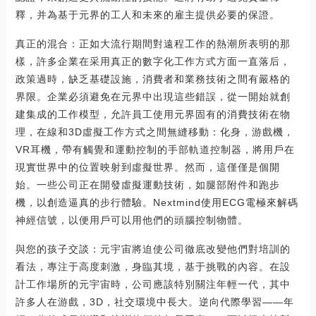
釋，并為基于元界的工人和未來的雇主提供必要的保證。
真正的混合：正如大流行期間對遠程工作的熱潮所表明的那
樣，許多企業在采用真正的數字化工作方式方面一直落后，
政策過時，缺乏基礎設施，消費者和業務技術之間有嚴格的
界限。企業必須避免在元界中出現這些錯誤，從一開始就創
建集成的工作模型，允許員工使用元界固有的消費技術在物
理，在線和3D虛擬工作方式之間無縫移動：化身，游戲機，
VR耳機，帶有觸覺和運動控制的手部軌道控制器，將用戶在
現實世界中的位置映射到虛擬世界。然而，這僅僅是個開
始。一些公司正在開發虛擬運動技術，如腿部附件和跑步
機，以創造逼真的步行體驗。Nextmind使用ECG電極來解碼
神經信號，以便用戶可以用他們的頭腦控制物體。
與您的孩子交談：元宇宙將迫使公司徹底改變他們對培訓的
看法，專注于高度刺激，身臨其境，基于挑戰的內容。在設
計工作場所的元宇宙時，公司應該特別關注年輕一代，其中
許多人在游戲，3D，社交環境中長大。逆向代際學習——年