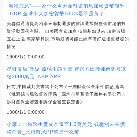
“看漲加息”——為什么今天面對壞消息加密貨幣飆升
_GDP:全球十大加密貨幣BTCs是不是黃了
美聯儲通過提高利率來遏制通脹的嘗試通常與整個市場的投
資活動回落有關。 自美國宣布加息75個基點以來,加密市場一
直在上漲,專家解釋說,市場最初可能已經準備好迎接更糟糕的
情況.
1900/1/1 0:00:00
星鏈友店“升級”照現生態平臺 運營方因涉嫌傳銷被凍
結2000萬元_APP:APP
日前,中國裁判文書網上公布了一則財產保全案件信息,題為
《桃源縣市場監督管理局、深圳市星薈電子商務有限公司非
訴財產保全審查非訴保全審查裁定書》.
1900/1/1 0:00:00
小摩：比特幣生產成本降至1.3萬美元 或壓制未來價
格前景_比特幣:APP幣是什么幣