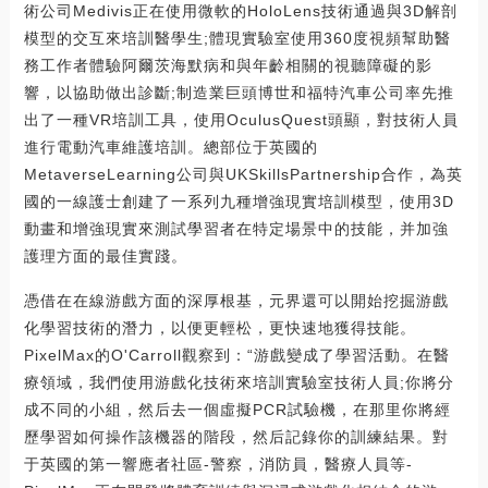
術公司Medivis正在使用微軟的HoloLens技術通過與3D解剖
模型的交互來培訓醫學生;體現實驗室使用360度視頻幫助醫
務工作者體驗阿爾茨海默病和與年齡相關的視聽障礙的影
響，以協助做出診斷;制造業巨頭博世和福特汽車公司率先推
出了一種VR培訓工具，使用OculusQuest頭顯，對技術人員
進行電動汽車維護培訓。總部位于英國的
MetaverseLearning公司與UKSkillsPartnership合作，為英
國的一線護士創建了一系列九種增強現實培訓模型，使用3D
動畫和增強現實來測試學習者在特定場景中的技能，并加強
護理方面的最佳實踐。
憑借在在線游戲方面的深厚根基，元界還可以開始挖掘游戲
化學習技術的潛力，以便更輕松，更快速地獲得技能。
PixelMax的O'Carroll觀察到：“游戲變成了學習活動。在醫
療領域，我們使用游戲化技術來培訓實驗室技術人員;你將分
成不同的小組，然后去一個虛擬PCR試驗機，在那里你將經
歷學習如何操作該機器的階段，然后記錄你的訓練結果。對
于英國的第一響應者社區-警察，消防員，醫療人員等-