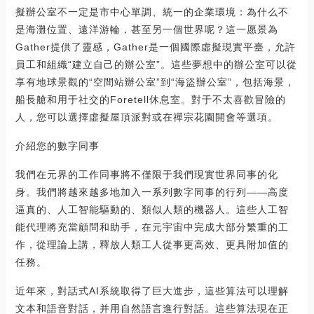
擬辦公室不一定是市中心單調、統一的企業環境：為什么不
是海灘位置、遠洋游輪，甚至另一個世界呢？這一愿景為
Gather提供了靈感，Gather是一個國際虛擬現實平臺，允許
員工和組織“建立自己的辦公室”。這些夢想中的辦公室可以從
享有地球景觀的“空間站辦公室”到“海盜辦公室”，包括海景，
船長艙和用于社交的Foretell休息室。對于不太喜歡冒險的
人，您可以選擇虛擬屋頂派對或在禪宗花園開會等選項。
介紹您的數字同事
我們在元界的工作同事將不僅限于我們現實世界同事的化
身。我們將越來越多地加入一系列數字同事的行列——高度
逼真的、人工智能驅動的、類似人類的機器人。這些人工智
能代理將充當顧問和助手，在元宇宙中完成大部分繁重的工
作，從理論上講，釋放人類工人從事更高效、更具附加值的
任務。
近年來，對話式AI系統取得了巨大進步，這些算法可以理解
文本和語音對話，并用自然語言進行對話。這些算法現在正