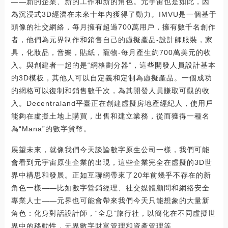
——新的企業、新的工作和新的角色。元宇宙也是如此，因
為沉浸式3D經濟在未來十年內獲得了動力。IMVU是一個基于
頭像的社交網絡，每月擁有超過700萬用戶，擁有數千名創作
者，他們為元界制作和銷售自己的虛擬產品-設計師服裝，家
具，化妝品，音樂，貼紙，寵物-每月產生約700萬美元的收
入。與創建者一起的是“網格劃分器”，這些開發人員設計基本
的3D模板，其他人可以自定義和定制為虛擬產品。一個成功
的網格可以復制和銷售數千次，為其開發人員賺取可觀的收
入。Decentraland平臺正在創建虛擬房地產經紀人，使用戶
能夠在虛擬土地上購買，出售和建立業務，從而獲得一種名
為“Mana”的數字貨幣。
展望未來，就像我們今天談論數字原生公司一樣，我們可能
會看到元宇宙原生企業的出現，這些企業完全在虛擬的3D世
界中構思和發展。正如互聯網帶來了20年前幾乎不存在的新
角色一樣——比如數字營銷經理、社交媒體顧問和網絡安全
專業人士——元界也可能會帶來我們今天只能想象的大量新
角色：化身對話設計師，“全息”旅行社，以簡化在不同虛擬世
界中的移動性，元界數字財富管理和資產管理等