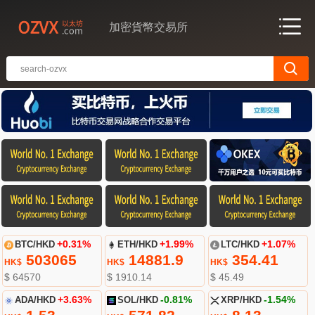
加密貨幣交易所
BTC/HKD
+0.31%
ETH/HKD
+1.99%
LTC/HKD
+1.07%
503065
14881.9
354.41
HK$
HK$
HK$
$ 64570
$ 1910.14
$ 45.49
ADA/HKD
+3.63%
SOL/HKD
-0.81%
XRP/HKD
-1.54%