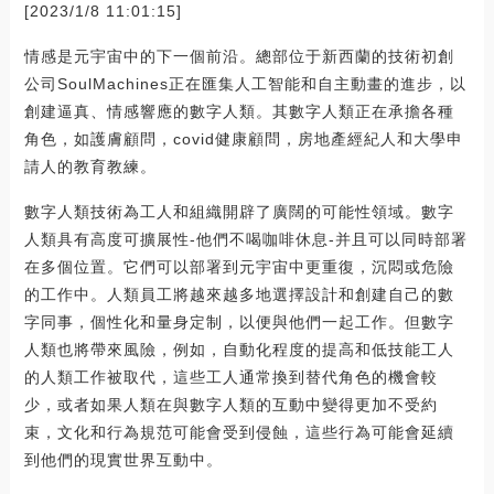
[2023/1/8 11:01:15]
情感是元宇宙中的下一個前沿。總部位于新西蘭的技術初創
公司SoulMachines正在匯集人工智能和自主動畫的進步，以
創建逼真、情感響應的數字人類。其數字人類正在承擔各種
角色，如護膚顧問，covid健康顧問，房地產經紀人和大學申
請人的教育教練。
數字人類技術為工人和組織開辟了廣闊的可能性領域。數字
人類具有高度可擴展性-他們不喝咖啡休息-并且可以同時部署
在多個位置。它們可以部署到元宇宙中更重復，沉悶或危險
的工作中。人類員工將越來越多地選擇設計和創建自己的數
字同事，個性化和量身定制，以便與他們一起工作。但數字
人類也將帶來風險，例如，自動化程度的提高和低技能工人
的人類工作被取代，這些工人通常換到替代角色的機會較
少，或者如果人類在與數字人類的互動中變得更加不受約
束，文化和行為規范可能會受到侵蝕，這些行為可能會延續
到他們的現實世界互動中。