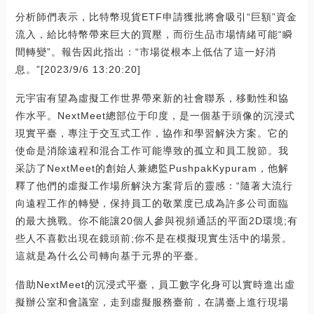
分析師們表示，比特幣現貨ETF申請獲批將會吸引“巨額”資金
流入，給比特幣帶來巨大的買壓，而衍生品市場情緒可能“瞬
間轉變”。報告因此指出：“市場從根本上低估了這一好消
息。”[2023/9/6 13:20:20]
元宇宙有望為虛擬工作世界帶來新的社會聯系，移動性和協
作水平。NextMeet總部位于印度，是一個基于頭像的沉浸式
現實平臺，專注于交互式工作，協作和學習解決方案。它的
使命是消除遠程和混合工作可能導致的孤立和員工脫節。我
采訪了NextMeet的創始人兼總監PushpakKypuram，他解
釋了他們的虛擬工作場所解決方案背后的靈感：“隨著大流行
向遠程工作的轉變，保持員工的敬業度已成為許多公司面臨
的最大挑戰。你不能讓20個人參與視頻通話的平面2D環境;有
些人不喜歡出現在鏡頭前;你不是在模擬現實生活中的場景。
這就是為什么公司轉向基于元界的平臺。
借助NextMeet的沉浸式平臺，員工數字化身可以實時進出虛
擬辦公室和會議室，走到虛擬服務臺前，在講臺上進行現場