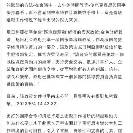
的狀態的方法-在會議中，去午休時間等等-使您更容易與同事
保持聯系，而不會感到被束縛在計算機或手機上，這是傳統
遠程工作情況下經常出現的壓力來源。
尼日利亞批準創建“區塊鏈驅動”經濟的國家政策:金色財經報
道，尼日利亞政府批準一項國家區塊鏈政策，作為該國向數
字經濟轉型努力的一部分，該政策由尼日利亞聯邦通信和數
字經濟部制定。據官方聲明表示，“該政策的愿景是創建一個
以區塊鏈為動力的經濟，支持安全交易、數據共享和人、企
業和政府之間的價值交換，從而增強所有人的創新、信任、
增長和繁榮。政府已批準成立一個多部門指導委員會負責監
督政策的實施。”
目前，該政策文件似乎尚未公開，且聲明沒有提到加密貨
幣。[2023/5/4 14:42:32]
更好的團隊合作和溝通肯定是虛擬工作場所的關鍵驅動力，
但為什么要止步于此呢？元宇宙開辟了重新思考辦公室和工
作環境的新可能性，引入了冒險，自發性和驚喜的元素。虛