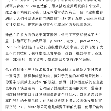
斯蒂芬森在1992年創造的，用來描述虛擬現實的未來世界。
雖然沒有精確的定義，但元界通常被認為是一個3D虛擬世界
網絡，人們可以通過他們的虛擬“化身”進行互動，做生意和建
立社交聯系。把它想象成當今互聯網的虛擬現實版本。
雖然在許多方面仍處于萌芽階段，但元宇宙突然變成了大生
意，技術巨頭和游戲巨頭，如Meta，微軟，EpicGames，
Roblox等都創造了自己的虛擬世界或元宇宙。元界借鑒了大
量不同的技術，包括虛擬現實平臺，游戲，機器學習，區塊
鏈，3D圖形，數字貨幣，傳感器以及支持VR的頭顯。
你如何到達元界？許多當前的工作場所元界解決方案只需要
一臺電腦、鼠標和鍵盤按鍵，但對于完整的3D環繞聲體驗，
你通常必須戴上支持VR的頭顯。然而，計算機生成的全息術
也取得了快速進展，它消除了對頭戴式設備的需求，通過使
用虛擬觀察窗口從計算機圖像創建全息顯示，或者通過部署
專門設計的全息吊艙，在活動或會議上將人和圖像投射到實
際空間中）。Meta等公司也是觸覺手套的先驅，使用戶能夠