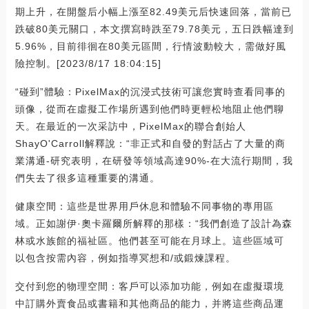
期上升，在開盤后小幅上漲至82.49美元后快速回落，當前已
跌破80美元關口，本文撰寫時跌至79.78美元，五日跌幅達到
5.96%，目前徘徊在80美元區間，行情波動較大，需做好風
險控制。[2023/8/17 18:04:15]
“碰到”體驗：PixelMax的沉浸式技術可讓您實時查看同事的
頭像，從而在虛擬工作場所遇到他們時更輕松地阻止他們聊
天。在最近的一次采訪中，PixelMax的聯合創始人
ShayO'Carroll解釋說：“非正式和自發的對話占了大量的商
業溝通-研究表明，在研發等領域高達90%-在大流行期間，我
們失去了很多這種重要的溝通。
健康空間：這些是世界用戶休息和體驗不同事物的專用區
域。正如謝伊·奧卡羅爾所解釋的那樣：“我們創造了設計為森
林或水族館的福祉區。他們甚至可能在月球上。這些區域可
以包含按需內容，例如指導冥想和/或鍛煉課程。
交付到您的物理空間：客戶可以添加功能，例如在虛擬環境
中訂購外賣食品或書籍和其他商品的能力，并將這些商品運