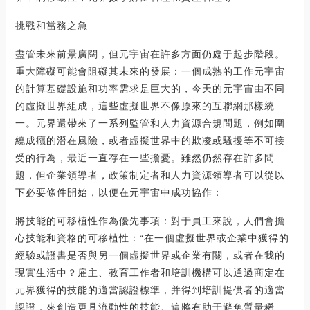
挑戰和當務之急
盡管未來前景廣闊，但元宇宙在許多方面仍處于起步階段。
重大障礙可能會阻礙其未來的發展：一個成熟的工作元宇宙
的計算基礎設施和功率需求是巨大的，今天的元宇宙由不同
的虛擬世界組成，這些虛擬世界不像原來的互聯網那樣統
一。元界還帶來了一系列監管和人力資源合規問題，例如圍
繞成癮的潛在風險，或者虛擬世界中的欺凌或騷擾等不可接
受的行為，最近一直存在一些擔憂。雖然仍然存在許多問
題，但企業領導者，政策制定者和人力資源領導者可以從以
下必要條件開始，以便在元宇宙中成功協作：
將技能的可移植性作為優先事項：對于員工來說，人們會擔
心技能和資格的可移植性：“在一個虛擬世界或企業中獲得的
經驗或證書是否與另一個虛擬世界或企業有關，或者在我的
現實生活中？雇主、教育工作者和培訓機構可以通過商定在
元界獲得的技能的適當認證標準，并得到培訓提供者的適當
認證，來創造更具流動性的技能。這將有助于避免質量稀