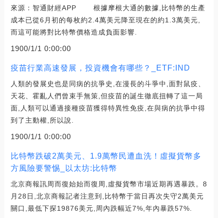
來源：智通財經APP 根據摩根大通的數據,比特幣的生產
成本已從6月初的每枚約2.4萬美元降至現在的約1.3萬美元,
而這可能將對比特幣價格造成負面影響.
1900/1/1 0:00:00
疫苗行業高速發展，投資機會有哪些？_ETF:IND
人類的發展史也是同病的抗爭史,在漫長的斗爭中,面對鼠疫、
天花、霍亂人們曾束手無策,但疫苗的誕生徹底扭轉了這一局
面,人類可以通過接種疫苗獲得特異性免疫,在與病的抗爭中得
到了主動權,所以說.
1900/1/1 0:00:00
比特幣跌破2萬美元、1.9萬幣民遭血洗！虛擬貨幣多
方風險要警惕_以太坊:比特幣
北京商報訊周而復始始而復周,虛擬貨幣市場近期再遇暴跌。8
月28日,北京商報記者注意到,比特幣于當日再次失守2萬美元
關口,最低下探19876美元,周內跌幅近7%,年內暴跌57%.