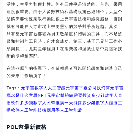
活性，生產力和便利性。但有三件事是清楚的。首先，采用
速度很重要。由于大多數技術和基礎設施已經到位，大型企
業將需要快速采取行動以跟上元宇宙技術和虛擬服務，否則
就有可能在人才市場上被更靈活的競爭對手所超越。其次，
只有當元宇宙被部署為員工敬業度和體驗的工具，而不是監
督和控制的工具時，它才會成功。第三，基于元界的工作必
須與員工，尤其是年輕員工在消費者和游戲生活中對這項技
術的期望相匹配。
在這些原則的指導下，企業領導者可以開始想象和創造自己
的未來工作場所了！
Tags：
元宇宙
數字人
人工智能元宇宙平臺公司找幻霄
元宇宙
概念是什么意思NFT
元宇宙體驗館需要投資多少錢數字人直
播軟件多少錢
數字人民幣推廣一天能掙多少錢
數字人虛擬主
播軟件人工智能技術應用
學人工智能后
POL幣最新價格