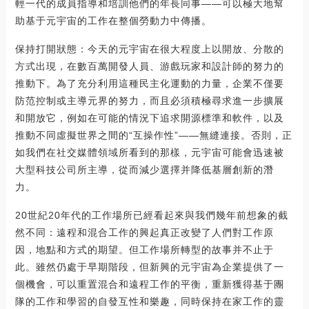
輕一代的成員指導和培訓他們的年長同事——可以極大地幫
助基于元宇宙的工作在整個勞動力中傳播。
保持打開狀態：今天的元宇宙在很大程度上以開放、分散的
方式出現，在數百萬開發人員、游戲玩家和設計師的努力的
推動下。為了充分利用這種民主化運動的力量，企業不僅要
防范控制或主導元界的努力，而且必須積極尋求進一步擴展
和開放它，例如在可能的情況下追求開源標準和軟件，以及
推動不同虛擬世界之間的“互操作性”——無縫連接。否則，正
如我們在社交媒體領域所看到的那樣，元宇宙可能會迅速被
大型科技公司所主導，從而減少選擇并降低基層創新的潛
力。
20世紀20年代的工作場所已經看起來與我們幾年前想象的截
然不同：遠程和混合工作的興起真正改變了人們對工作原
因，地點和方式的期望。但工作場所轉型的故事并不止于
此。雖然仍處于早期階段，但新興的元宇宙為企業提供了一
個機會，可以重置混合和遠程工作的平衡，重新獲得基于團
隊的工作和學習的自發互性和樂趣，同時保持在家工作的靈