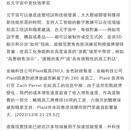
在元宇宙中更快地學習
元宇宙可以徹底改變培訓和技能發展，大大壓縮開發和獲得
新技能所需的時間。支持人工智能的數字教練可以在現場協
助員工培訓和職業建議。在元宇宙中，每個對象——例如培
訓手冊、機器或產品——都可以被制作成交互式的，提供3D
顯示和分步“如何”指南。虛擬現實角色扮演練習和模擬將變得
普遍，使員工化身能夠在高度逼真的“游戲”場景中學習，例如
“高壓銷售演示”，“困難的客戶”或“具有挑戰性的員工對話”。
金融科技公司Plaid裁員260人:金色財經報道，金融科技公司
Plaid因應對經濟放緩而解雇了約 260 名員工。 Plaid 首席執
行官 Zach Perret 在給員工的信息中稱，由于這些宏觀經濟
變化，我們的成本增長速度超過了收入增長速度。作為遣散
費的一部分，離職員工將獲得16周的工資、六個月的醫療保
健和職業支持。Plaid并未回應澄清哪些部門受裁員影響最
大。[2022/12/8 21:29:52]
虛擬現實技術已經在許多領域被用于加速技能發展：外科技