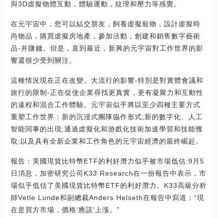
與3D虛擬物體互動，體驗運動，紋理和壓力等感覺。
在元宇宙中，您可以結交朋友，飼養虛擬寵物，設計虛擬時
尚物品，購買虛擬房地產，參加活動，創建和銷售數字藝術
品-并賺錢。但是，直到最近，新興的元宇宙對工作世界的影
響還很少受到關注。
這種情況現在正在改變。大流行的影響-特別是對實體會議和
旅行的限制-正在促使企業尋找更真實，更有凝聚力和互動性
的遠程和混合工作體驗。元宇宙似乎將以至少四種主要方式
重塑工作世界：新的沉浸式團隊協作形式;新的數字化、人工
智能同事的出現;通過虛擬化和游戲化技術加速學習和技能獲
取;以及具有全新企業和工作角色的元宇宙經濟的最終崛起。
報告：美國現貨比特幣ETF的利好潛力似乎被市場低估:9月5
日消息，加密研究公司K33 Research在一份報告中表示，市
場似乎低估了美國現貨比特幣ETF的利好潛力。K33高級分析
師Vetle Lunde和副總裁Anders Helseth在報告中寫道：“現
在是買方市場，價格‘應該’上漲。”