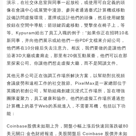
演示，在社交休息室與同事一起放松，或使用可自定義的頭
像在會議中心或展覽中漫游。參與者通過臺式計算機或移動
設備訪問虛擬環境，選擇或設計他們的頭像，然后使用鍵盤
按鈕在空間中導航：箭頭鍵四處移動，雙擊坐在椅子上，等
等。Kypuram給出了員工入職的例子：“如果你正在招聘10名
新同事，并向他們展示或給他們一份PDF文檔來介紹公司，
他們將在10分鐘后失去注意力。相反，我們要做的是讓他們
沿著3D大廳或畫廊走，那里有20個互動展臺，他們可以在那
里探索公司。你讓他們想走虛擬大廳，而不是閱讀文件。
其他元界公司正在強調工作場所解決方案，以幫助對抗視頻
會議疲勞和遠程工作的社交脫節。PixelMax是一家總部位于
英國的初創公司，幫助組織創建沉浸式工作場所，旨在增強
團隊凝聚力，員工健康和協作。他們的虛擬工作場所通過您
計算機上的基于Web的系統進入，不需要耳機，包括以下功
能：
Coinbase股價未如期上升，開盤小幅上漲后快速回落跌破80
美元關口:金色財經報道，美股開盤后 Coinbase 股價并未如