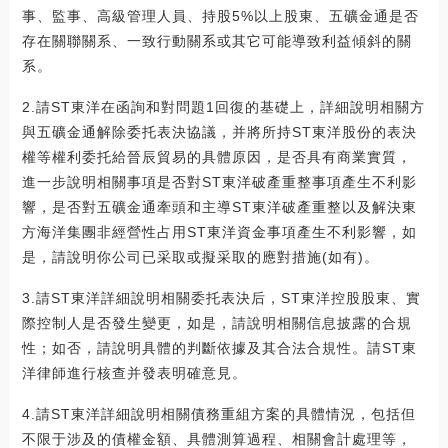
事、監事、高級管理人員、持股5%以上股東、五礦金通是否
存在關聯關系、一致行動關系或其它可能導致利益傾斜的關
系。
2.請ST東洋在函詢和對問題1回復的基礎上，詳細說明相關方
與五礦金通解除委托表決協議，并將所持ST東洋股份的表決
權等權利委托給晉辰貿易的具體原因，是否具有商業實質，
進一步說明相關事項是否對ST東洋破產重整事項產生不利影
響，是否對五礦金通牽頭和主導ST東洋破產重整以及解決東
方海洋集團非經營性占用ST東洋資金事項產生不利影響，如
是，請說明你公司已采取或擬采取的應對措施(如有)。
3.請ST東洋詳細說明相關委托表決后，ST東洋控股股東、實
際控制人是否發生變更，如是，請說明相關信息披露的合規
性；如否，請說明具體的判斷依據及其合法合規性。請ST東
洋律師進行核查并發表明確意見。
4.請ST東洋詳細說明相關債務重組方案的具體情況，包括但
不限于涉及的債權金額、具體測算過程、相關會計處理等，