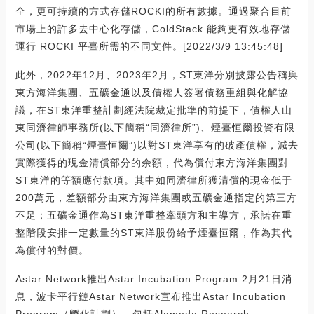
全，更可持續的方式存儲ROCKI的所有數據。通過聚合目前
市場上的許多去中心化存儲，ColdStack 能夠更有效地存儲
運行 ROCKI 平臺所需的不同文件。[2022/3/9 13:45:48]
此外，2022年12月、2023年2月，ST東洋分別披露公告稱與
東方海洋集團、五礦金通以及債權人簽署債務重組與化解協
議，在ST東洋重整計劃經法院裁定批準的前提下，債權人山
東同濟律師事務所(以下簡稱“同濟律所”)、煙臺恒爾投資有限
公司(以下簡稱“煙臺恒爾”)以對ST東洋享有的破產債權，減去
實際獲得的現金清償部分的余額，代為償付東方海洋集團對
ST東洋的等額應付款項。其中如同濟律所獲清償的現金低于
200萬元，差額部分由東方海洋集團或五礦金通指定的第三方
不足；五礦金通作為ST東洋重整牽頭方和主導方，承諾在重
整階段安排一定數量的ST東洋股份給予煙臺恒爾，作為其代
為償付的對價。
Astar Network推出Astar Incubation Program:2月21日消
息，波卡平行鏈Astar Network宣布推出Astar Incubation
Program（孵化計劃），包括Alameda Research、