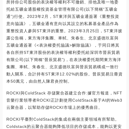
所持你公司股份的表決權等權利不可撤銷、排他及唯一地委
托給五礦金通股權投資基金管理有限公司(以下簡稱“五礦金
通”)行使。2023年2月，ST東洋與五礦金通簽署《重整投資
意向協議》，五礦金通有意向以其設立的私募基金產品作為
重整投資人參與ST東洋的重整。2023年3月25日，ST東洋披
露公告稱，東方海洋集團、車軾、朱春生、北京盛德玖富與
五礦金通簽署《<表決權委托協議>解除協議》，于同日將其
各自所持ST東洋股份的表決權等權利委托給深圳市晉辰貿易
有限公司(以下簡稱“晉辰貿易”)，在表決權委托期間東方海洋
集團、車軾、朱春生、北京盛德玖富與晉辰貿易構成一致行
動人關系，合計持有ST東洋12.02%的股份。晉辰貿易注冊資
本50萬元，由自然人陳君炎控制。
ROCKI與ColdStack 存儲聚合器建立合作:據官方報道，NFT
音樂行業領導者ROCKI正計劃使用ColdStack基于AI的Web3
云聚合器，以幫助存儲ROCKI市場上的優秀曲目。
ROCKI平臺對ColdStack的集成在兩個主要領域有所幫助。
Coldstack的云聚合器能夠降低項目的存儲成本，能夠以更安