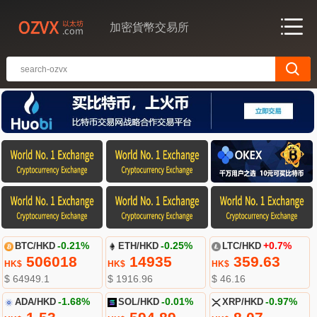
加密貨幣交易所
BTC/HKD
-0.21%
ETH/HKD
-0.25%
LTC/HKD
+0.7%
506018
14935
359.63
HK$
HK$
HK$
$ 64949.1
$ 1916.96
$ 46.16
ADA/HKD
-1.68%
SOL/HKD
-0.01%
XRP/HKD
-0.97%