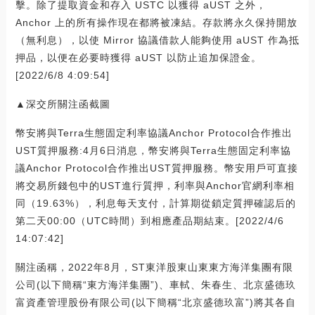
擊。除了提取資金和存入 USTC 以獲得 aUST 之外，
Anchor 上的所有操作現在都將被凍結。存款將永久保持開放
（無利息），以使 Mirror 協議借款人能夠使用 aUST 作為抵
押品，以便在必要時獲得 aUST 以防止追加保證金。
[2022/6/8 4:09:54]
▲深交所關注函截圖
幣安將與Terra生態固定利率協議Anchor Protocol合作推出
UST質押服務:4月6日消息，幣安將與Terra生態固定利率協
議Anchor Protocol合作推出UST質押服務。幣安用戶可直接
將交易所錢包中的UST進行質押，利率與Anchor官網利率相
同（19.63%），利息每天支付，計算期從鎖定質押確認后的
第二天00:00（UTC時間）到相應產品期結束。[2022/4/6
14:07:42]
關注函稱，2022年8月，ST東洋股東山東東方海洋集團有限
公司(以下簡稱“東方海洋集團”)、車軾、朱春生、北京盛德玖
富資產管理股份有限公司(以下簡稱“北京盛德玖富”)將其各自