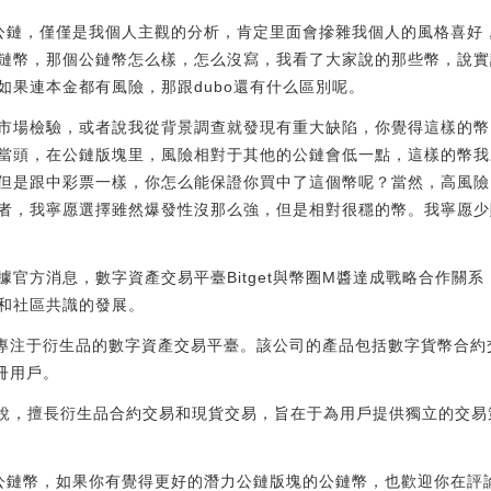
公鏈，僅僅是我個人主觀的分析，肯定里面會摻雜我個人的風格喜好
鏈幣，那個公鏈幣怎么樣，怎么沒寫，我看了大家說的那些幣，說實
如果連本金都有風險，那跟dubo還有什么區別呢。
市場檢驗，或者說我從背景調查就發現有重大缺陷，你覺得這樣的幣
當頭，在公鏈版塊里，風險相對于其他的公鏈會低一點，這樣的幣我
但是跟中彩票一樣，你怎么能保證你買中了這個幣呢？當然，高風險
者，我寧愿選擇雖然爆發性沒那么強，但是相對很穩的幣。我寧愿少
合作:據官方消息，數字資產交易平臺Bitget與幣圈M醬達成戰略合作
和社區共識的發展。
是一家專注于衍生品的數字資產交易平臺。該公司的產品包括數字貨幣合
冊用戶。
，擅長衍生品合約交易和現貨交易，旨在于為用戶提供獨立的交易策略、
公鏈幣，如果你有覺得更好的潛力公鏈版塊的公鏈幣，也歡迎你在評