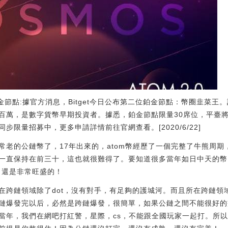
位鉑金節點:據官方消息，Bitget今日公布第二位鉑金節點：幣圈韭菜
百萬，是數字貨幣早期投資者。據悉，鉑金節點限量30席位，平臺
限量招募中，更多申請詳情前往官網查看。[2020/6/22]
非常老的公鏈幣了，17年出來的，atom幣經歷了一個完整了牛熊周
一直保持在前三十，這也就很難得了。要知道很多當年如日中天的幣
力還是非常旺盛的！
說在跨鏈領域除了dot，沒有對手，有足夠的護城河。而且所在跨鏈
鏈爆發完以后，必然是跨鏈爆發，很簡單，如果公鏈之間不能很好的
當年，我們在網吧打紅警，星際，cs，不能跟全國玩家一起打。所