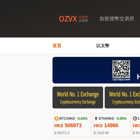
加密貨幣交易所
首頁
以太幣
BTC/HKD
-0.02%
ETH/HKD
-0.05%
L
506973
14966
HK$
HK$
HK
$ 65071.6
$ 1920.98
$ 45