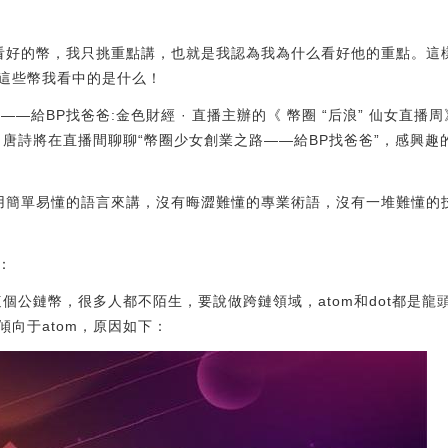
看好的幣，我只挑重點講，也就是我認為我為什么看好他的重點。這
這些幣我看中的是什么！
——給BP找爸爸:金色財經 · 直播主辦的《 幣圈 “后浪” 仙女直播
tor聯創 唐詩將在直播間聊聊“幣圈少女創業之路——給BP找爸爸”，感
用簡單易懂的語言來講，沒有晦澀難懂的專業術語，沒有一堆難懂的
：
這個公鏈幣，很多人都不陌生，要說做跨鏈領域，atom和dot都是
向于atom，原因如下：