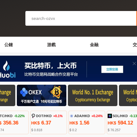
公鏈
游戲
金融
交
TC/HKD
-0.22%
DOT/HKD
+0.1%
ADA/HKD
+0.24%
SOL/HKD
-0.1
356.36
6.37
1.56
594.12
$
HK$
HK$
HK$
.74
$ 0.818
$ 0.2
$ 76.257