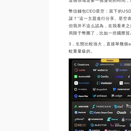
這個領域需要一個漫長的時間，
幣信錢包CEO星空：當下的US
謀？”這一主題進行分享。星空
但我并不這么認為，在我看來之所
局限于幣圈了，比如一些國際貿易開
3，生態比較強大，直接舉幾個ato
較重量級的。