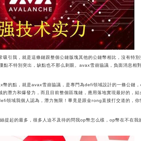
點非常吸引我，就是這條鏈跟整個公鏈版塊其他的公鏈幣相比，沒有特
優點不特別突出，缺點也不那么刺眼。avax雪崩協議，負面消息相
x幣的點，就是avax雪崩協議，是專門為defi領域設計的一條公鏈，
領域的潛力和爆發力，而且目前整個區塊鏈，應用落地實現最好的，結合最
，defi領域我個人認為，潛力無限！畢竟是跟金rong直接打交道的
粉絲提起的最多，很多人迫不及待的問我op幣怎么樣，op幣在不在