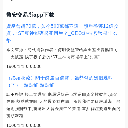
幣安交易所app下載
資產曾超70億，如今500萬都不還！預重整獲12億投
資，*ST豆神能否起死回生？_CEO:科技股幣是什么
幣
本文來源：時代周報作者：何明俊監管函與重整投資協議同
一天披露,挨了板子后的*ST豆神向市場奉上“甜棗”.
1900/1/1 0:00:00
（必須收藏）關于篩選百倍幣，強勢幣的幾個邏輯
（下）_熱點幣:熱點幣
話不多說,接上文邏輯 底層邏輯是市場是由資金推動的,資金
在哪,熱點就在哪,大的爆發就在哪。所以我們要從琳瑯滿目的
短期強勢幣中,挑選出大資金集中的賽道,重點關注賽道里面的
龍頭幣種.
1900/1/1 0:00:00