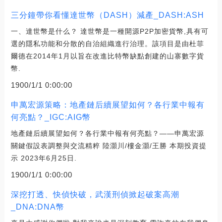
三分鐘帶你看懂達世幣（DASH）減產_DASH:ASH
一、達世幣是什么？ 達世幣是一種開源P2P加密貨幣,具有可
選的隱私功能和分散的自治組織進行治理。該項目是由杜菲
爾德在2014年1月以旨在改進比特幣缺點創建的山寨數字貨
幣.
1900/1/1 0:00:00
申萬宏源策略：地產鏈后續展望如何？各行業中報有
何亮點？_IGC:AIG幣
地產鏈后續展望如何？各行業中報有何亮點？——申萬宏源
關鍵假設表調整與交流精粹 陸灝川/樓金灝/王勝 本期投資提
示 2023年6月25日.
1900/1/1 0:00:00
深挖打透、快偵快破，武漢刑偵掀起破案高潮
_DNA:DNA幣