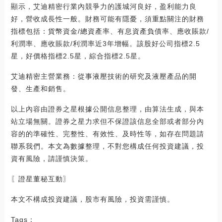
顯示，艾迪精密行業內競爭力的護城河良好，盈利能力良
好，營收成長性一般。財務可能有隱憂，須重點關注的財務
指標包括：貨幣資金/總資產率、有息資產負債率、應收賬款/
利潤率、應收賬款/利潤率近3年增幅。該股好公司指標2.5
星，好價格指標2.5星，綜合指標2.5星。
艾迪精密主營業務：從事液壓技術的研究及液壓產品的開
發、生產和銷售。
以上內容由證券之星根據公開信息整理，由算法生成，與本
站立場無關。證券之星力求但不保證該信息全部或者部分內
容的的準確性、完整性、有效性、及時性等，如存在問題請
聯系我們。本文為數據整理，不對您構成任何投資建議，投
資有風險，請謹慎決策。
〖證星董秘互動〗
本文不構成投資建議，股市有風險，投資需謹慎。
Tags：