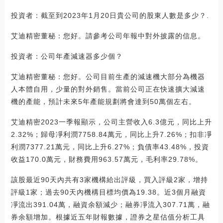
投資者：截至到2023年1月20日貴公司的股東人數是多少？.
艾迪精密董秘：您好。請參考公司年報中對外披露的信息。
投資者：公司年產減速器多少個？
艾迪精密董秘：您好。公司目前生產的減速機大部分為機器
人本體自用，少量的對外銷售。當前公司正在快速擴大減速
機的產能，預計未來5年產能規劃將會達到50萬個左右。
艾迪精密2023一季報顯示，公司主營收入6.3億元，同比上升
2.32%；歸母凈利潤7758.84萬元，同比上升7.26%；扣非凈
利潤7377.21萬元，同比上升6.27%；負債率43.48%，投資
收益170.0萬元，財務費用963.57萬元，毛利率29.78%。
該股最近90天內共有3家機構給出評級，買入評級2家，增持
評級1家；過去90天內機構目標均價為19.38。近3個月融資
凈流出391.04萬，融資余額減少；融券凈流入307.71萬，融
券余額增加。根據近五年財報數據，證券之星估值分析工具