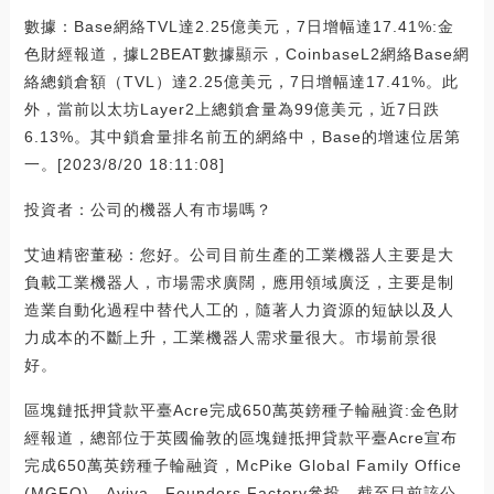
數據：Base網絡TVL達2.25億美元，7日增幅達17.41%:金
色財經報道，據L2BEAT數據顯示，CoinbaseL2網絡Base網
絡總鎖倉額（TVL）達2.25億美元，7日增幅達17.41%。此
外，當前以太坊Layer2上總鎖倉量為99億美元，近7日跌
6.13%。其中鎖倉量排名前五的網絡中，Base的增速位居第
一。[2023/8/20 18:11:08]
投資者：公司的機器人有市場嗎？
艾迪精密董秘：您好。公司目前生產的工業機器人主要是大
負載工業機器人，市場需求廣闊，應用領域廣泛，主要是制
造業自動化過程中替代人工的，隨著人力資源的短缺以及人
力成本的不斷上升，工業機器人需求量很大。市場前景很
好。
區塊鏈抵押貸款平臺Acre完成650萬英鎊種子輪融資:金色財
經報道，總部位于英國倫敦的區塊鏈抵押貸款平臺Acre宣布
完成650萬英鎊種子輪融資，McPike Global Family Office
(MGFO)、Aviva、Founders Factory參投，截至目前該公