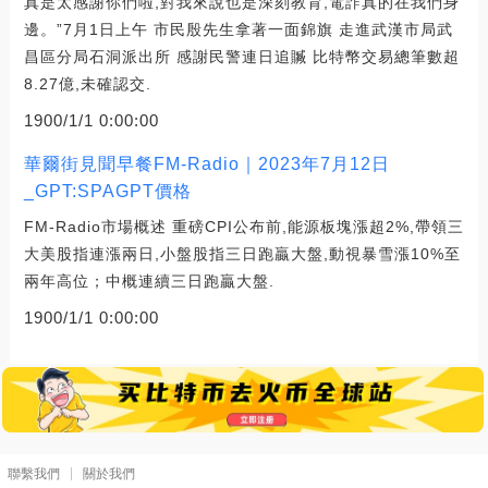
真是太感謝你們啦,對我來說也是深刻教育,電詐真的在我們身
邊。”7月1日上午 市民殷先生拿著一面錦旗 走進武漢市局武
昌區分局石洞派出所 感謝民警連日追贓 比特幣交易總筆數超
8.27億,未確認交.
1900/1/1 0:00:00
華爾街見聞早餐FM-Radio｜2023年7月12日
_GPT:SPAGPT價格
FM-Radio市場概述 重磅CPI公布前,能源板塊漲超2%,帶領三
大美股指連漲兩日,小盤股指三日跑贏大盤,動視暴雪漲10%至
兩年高位；中概連續三日跑贏大盤.
1900/1/1 0:00:00
聯繫我們
關於我們