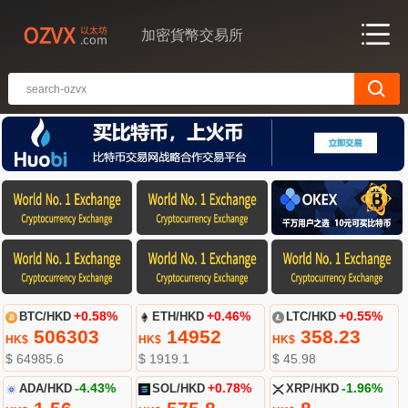
加密貨幣交易所
BTC/HKD
+0.58%
ETH/HKD
+0.46%
LTC/HKD
+0.55%
506303
14952
358.23
HK$
HK$
HK$
$ 64985.6
$ 1919.1
$ 45.98
ADA/HKD
-4.43%
SOL/HKD
+0.78%
XRP/HKD
-1.96%