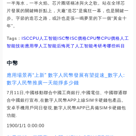
一半海水，一半火焰。芯片圈堪稱冰與火之歌。站在全球芯
片發展的關鍵轉折點上，大廠“造芯”是瘋狂一幕，也是關鍵一
步。字節的造芯之路，或許也是張一鳴夢里的下一個“黃金十
年”。
Tags：
ISC
CPU
人工智能ISC幣
ISC價格CPU幣
CPU價格人工
智能技術應用
學人工智能后悔死了
人工智能考研考哪些科目
中幣
應用場景再“上新” 數字人民幣發展有望提速_數字人:
數字人民幣推廣一天能掙多少錢
7月11日,中國移動聯合中國工商銀行,中國電信、中國聯通聯
合中國銀行宣布,在數字人民幣APP上線SIM卡硬錢包產品。
安卓手機用戶同日發現,數字人民幣APP已具備SIM卡硬錢包
功能.
1900/1/1 0:00:00