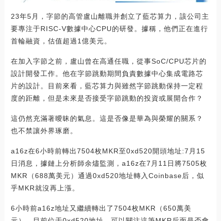
23年5月，字節的高管盧山離職并創立了藍芯算力，該公司主
要專注于RISC-V數據中心CPU的研發。據稱，他們正在進行
首輪融資，估值超過1億美元。
在加入字節之前，盧山曾在高通任職，從事SoC/CPU芯片的
設計開發工作。他在字節跳動期間負責數據中心集成電路芯
片的設計。目前來看，藍芯算力與雖然字節跳動保持一定程
度的距離，但是未來是否接受字節跳動的投資或展開合作？
這仍然充滿著曖昧的氣息。這是否像是華為與榮耀的關系？
也不禁讓外界琢磨。
a16z在6小時前轉出7504枚MKR至0xd520開頭地址:7月15
日消息，據鏈上分析師余燼監測，a16z在7月11日將7505枚
MKR（688萬美元）通過0xd520地址轉入Coinbase后，似
乎MKR就沒再上漲。
6小時前a16z地址又繼續轉出了7504枚MKR（650萬美
元），目前位于0xd520地址，可以關注這筆MKR后面是否會