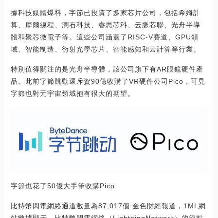
據科技媒體爆料，字節已投資了多家芯片公司，包括希姆計
算、摩爾線程、潤石科技、睿思芯科、云脈芯聯、光舟半導
體和聚芯微電子等。這些公司涵蓋了RISC-V賽道、GPU領
域、智能制造、衍射光學芯片、智能感知和云計算等行業。
特別值得關注的是光舟半導體，該公司旗下有AR眼鏡硬件產
品。此前字節跳動還斥資90億收購了VR硬件公司Pico，可見
字節也對元宇宙領域抱有很大的期望。
字節也花了50億大手筆收購Pico
比特幣閃電網絡通道數量為87,017個:金色財經報道，1ML網
站數據顯示，比特幣閃電網絡（LightningNetwork）的節點