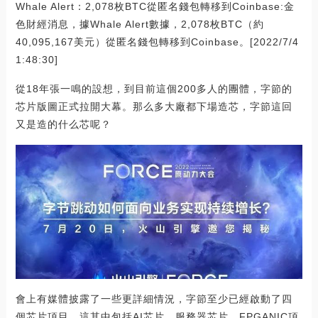
Whale Alert：2,078枚BTC從匿名錢包轉移到Coinbase:金
色財經消息，據Whale Alert數據，2,078枚BTC（約
40,095,167美元）從匿名錢包轉移到Coinbase。[2022/7/4
1:48:30]
從18年張一鳴的設想，到目前這個200多人的團體，字節的
芯片版圖正式拉開大幕。那么多大廠都下場造芯，字節這回
又是造的什么芯呢？
會上有媒體披露了一些更詳細情況，字節至少已經啟動了四
個芯片項目，這其中包括AI芯片、服務器芯片、FPGANIC項