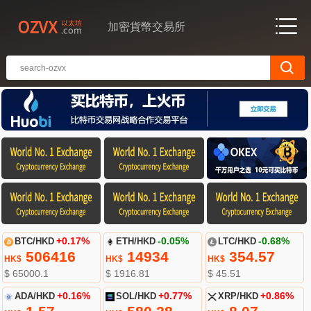
加密貨幣交易所
BTC/HKD
+0.17%
ETH/HKD
-0.05%
LTC/HKD
-0.68%
506416
14934
354.57
HK$
HK$
HK$
$ 65000.1
$ 1916.81
$ 45.51
ADA/HKD
+0.16%
SOL/HKD
+0.77%
XRP/HKD
+0.86%