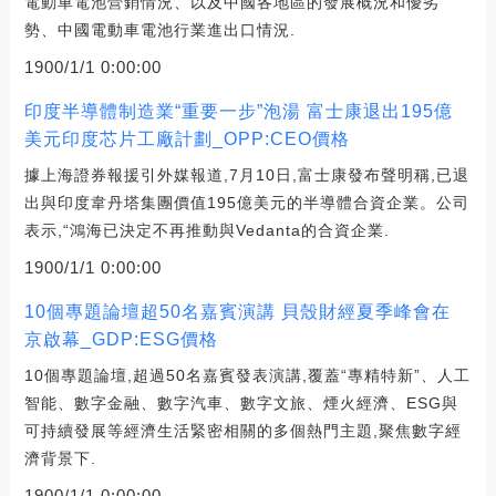
電動車電池營銷情況、以及中國各地區的發展概況和優劣
勢、中國電動車電池行業進出口情況.
1900/1/1 0:00:00
印度半導體制造業“重要一步”泡湯 富士康退出195億
美元印度芯片工廠計劃_OPP:CEO價格
據上海證券報援引外媒報道,7月10日,富士康發布聲明稱,已退
出與印度韋丹塔集團價值195億美元的半導體合資企業。公司
表示,“鴻海已決定不再推動與Vedanta的合資企業.
1900/1/1 0:00:00
10個專題論壇超50名嘉賓演講 貝殼財經夏季峰會在
京啟幕_GDP:ESG價格
10個專題論壇,超過50名嘉賓發表演講,覆蓋“專精特新”、人工
智能、數字金融、數字汽車、數字文旅、煙火經濟、ESG與
可持續發展等經濟生活緊密相關的多個熱門主題,聚焦數字經
濟背景下.
1900/1/1 0:00:00