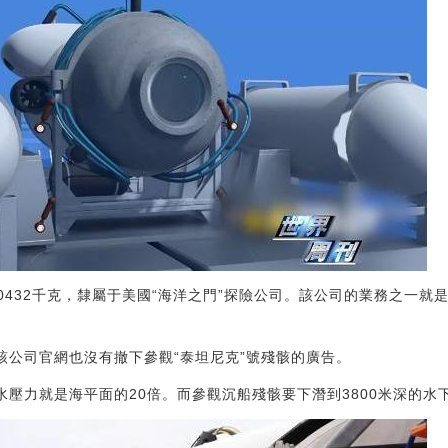
重10432千克，隸屬于美國“海洋之門”探險公司。該公司的業務之一就
該公司官網也沒有撤下參觀“泰坦尼克”號殘骸的廣告。
水壓力就是海平面的20倍。而參觀沉船殘骸要下潛到3800米深的