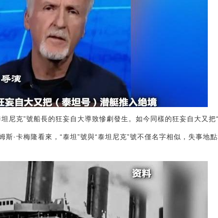
泰坦尼克”號船長的狂妄自大導致慘劇發生。如今同樣的狂妄自大又把
姆斯·卡梅隆看來，“泰坦”號與“泰坦尼克”號不僅名字相似，失事地