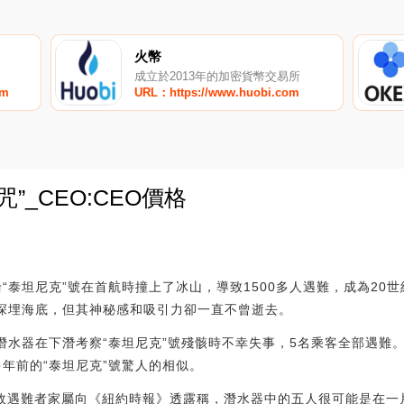
火幣
成立於2013年的加密貨幣交易所
om
URL：https://www.huobi.com
”_CEO:CEO價格
0
輪“泰坦尼克”號在首航時撞上了冰山，導致1500多人遇難，成為20
骸深埋海底，但其神秘感和吸引力卻一直不曾逝去。
潛水器在下潛考察“泰坦尼克”號殘骸時不幸失事，5名乘客全部遇難
年前的“泰坦尼克”號驚人的相似。
”號事故遇難者家屬向《紐約時報》透露稱，潛水器中的五人很可能是在