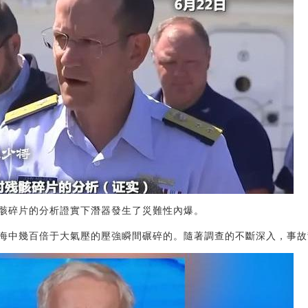
骸碎片的分析證實下潛器發生了災難性內爆。
海中幾百倍于大氣壓的壓強瞬間碾碎的。隨著調查的不斷深入，事故