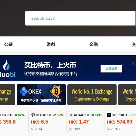
公鏈
游戲
金融
交
TC/HKD
-0.02%
DOT/HKD
-2.02%
ADA/HKD
-0.14%
SOL/HKD
-0.3
350.6
6.5
1.47
574.69
$
HK$
HK$
HK$
$ 0.834
$ 0.189
$ 73.763