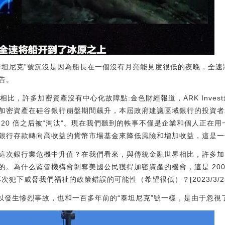
泰坦尼克”號沉沒是因為船長在一個沒有月亮能見度很低的夜晚，全
告。
世界相比，許多加密資產沒有中心化故障點:金色財經報道，ARK Invest創
加密資產在硅谷銀行崩盤期間飆升，本屆政府建議區域銀行的投資者
20 倍之后被“淘汰”。現在我們聽到的軼事不僅是企業和個人正在
銀行存款轉向高收益的貨幣市場基金來降低風險和增加收益，這是一
這次銀行業危機中升值？在我們看來，與傳統金融世界相比，許多加
。為什么監管機構會剝奪美國公民獲得加密資產的機會，這是 2008
下威脅我們福祉的政策錯誤的可能性（希望很低）？[2023/3/23 13
所以發生慘烈事故，也和一百多年前的“泰坦尼克”號一樣，是由于忽視