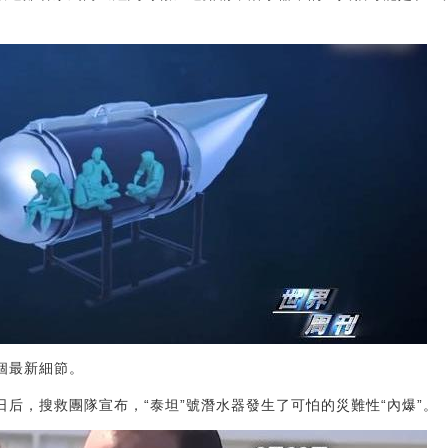
個最新細節。
日后，搜救團隊宣布，“泰坦”號潛水器發生了可怕的災難性“內爆”。