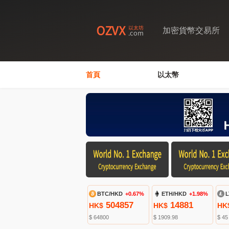
加密貨幣交易所
首頁
以太幣
BTC/HKD
+0.67%
ETH/HKD
+1.98%
L
504857
14881
HK$
HK$
HK
$ 64800
$ 1909.98
$ 45