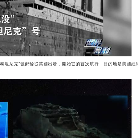
”的“泰坦尼克”號郵輪從英國出發，開始它的首次航行，目的地是美國