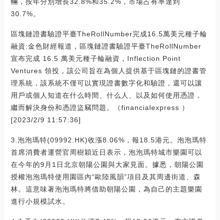
輛，按年分別增長32.8%和35.2%，市場占有率達到
30.7%。
區塊鏈證書驗證平臺TheRollNumber完成16.5萬美元種子輪
融資:金色財經報道，區塊鏈證書驗證平臺TheRollNumber
宣布完成 16.5 萬美元種子輪融資，Inflection Point
Ventures 領投，該公司旨在為個人提供基于區塊鏈的證書管
理系統，該系統不僅可以實現證書數字化和驗證，還可以讓
用戶或個人知道在什么時間、什么人、以及如何使用憑證，
繼而解決身份和憑證盜竊問題。（financialexpress ）
[2023/2/9 11:57:36]
3.泡泡瑪特(09992.HK)收漲8.06%，報18.5港元。泡泡瑪特
首席消費者運營官周樹穎近日表示，泡泡瑪特城市樂園可以
在今年的9月1日北京朝陽公園與大家見面。據悉，朝陽公園
授權泡泡瑪特使用園區內“歐陸風韻”項目及其周邊街道、森
林。這意味著泡泡瑪特將借助朝陽公園，為自己的主題樂園
進行小規模試水。