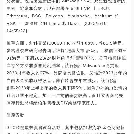
交易量。現推出最新版本的 AirSwap：V4。此更新包括新的
用例、協議和合約，現在部署在 6 個 EVM 上，包括
Ethereum、BSC、Polygon、Avalanche、Arbitrum 和
RSK——即將推出的 Linea 和 Base。[2023/5/10
14:55:23]
權重方面，創科實業(00669.HK)收漲4.08%，報85.5港元。
麥格理發布研究報告稱，維持“跑贏大市”評級，目標價下調至
91港元，下調2023/24財年的凈利潤預測7%。公司積極降低
庫存的方法將影響到利潤率，該行預計Milwaukee將貢獻
2023財年收入的67%，品牌增長雙位數，又估計2023財年的
自由現金流將取得改善，庫存將會在年末減少。該行預計，
創科2023年上半財年的收入將下降5%，因為戶外動力設備的
銷售旺季不穩定，加上一年前的基數較高，而且零售商的去
庫存行動將繼續給消費者及DIY業務帶來壓力。
個股異動
SEC將開展投資者教育活動，其中包括加密貨幣:金色財經報