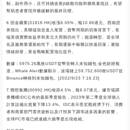
制，副作用小，且可持續改善β細胞功能和胰島素抵抗，有望
幫助患者實現停藥緩解的最終目標。
6.招金礦業(01818.HK)收漲6.05%，報10.86港元。西南證
券指出，美聯儲加息進入尾聲，貨幣周期的切換背景下，長
端美債實際收益率和美元大周期仍向下；能源轉型、逆全球
化及服務業通脹粘性下，長期通脹中樞難以快速回落；避險
情緒頻發，黃金戰略配置地位提升。
數據：5975.26萬枚USDT從幣安轉入未知錢包:金色財經報
道，Whale Alert數據顯示，波場鏈上59,752,600枚USDT從
Binance轉移到未知錢包。[2022/9/23 7:16:23]
7.聯想集團(00992.HK)收跌4.5%，報8.07港元。據市場調
查機構IDC公布的最新季度報告，2023年第二季度全球個人
計算設備出貨量下降13.4%。IDC表示受宏觀經濟下行、消費
者和商業部門需求疲軟以及IT預算下調等諸多因素的影響，
全球PC市場已經連續六個季度出現收縮。