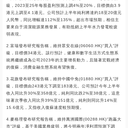
級，2023至25年每股盈利預測上調4%至20%，目標價由3.9
港元上調至4.1港元。公司預計上半年純利將達約18至20億元
人民幣，同比增幅達112%至135%，超出市場預期，相信主
要來自于清潔能源業務發展，有助抵銷上半年水力發電較疲
弱表現。
2.富瑞發布研究報告稱，維持眾安在線(06060.HK)“買入”評
級，目標價34港元。該行預計，健康和數字生活方式生態系
統將繼續成為公司2023年的主要增長動力，且隨著宏觀經濟
的復蘇，消費金融生態系統有望恢復。
3.花旗發布研究報告稱，維持中國中免(01880.HK)“買入”評
級，目標價由243港元下調至183港元。公司預計今年上半年
收入同比升30%至358億元，純利同比跌2%至38億元，這意
味著次季收入同比升39%至151億元，純利則同比升14%至
15.6億元，又指收入復蘇速度較預期慢。
4.麥格理發布研究報告稱，維持萬洲國際(00288.HK)“跑贏大
市”評級，基于美國業務疲弱，將今明兩年凈利潤預測下調