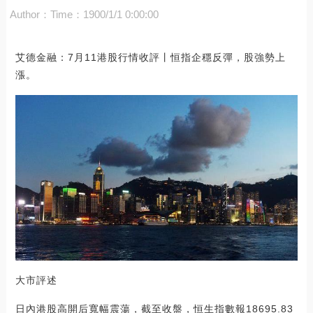
Author：
Time：1900/1/1 0:00:00
艾德金融：7月11港股行情收評丨恒指企穩反彈，股強勢上
漲。
大市評述
日內港股高開后寬幅震蕩，截至收盤，恒生指數報18695.83