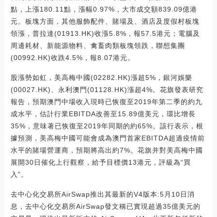
點，上漲180.11點，漲幅0.97%，大市成交額839.09億港
元。板塊方面，其他服飾配件、賭場及、酒店及度假村板塊
領漲，普拉達(01913.HK)收漲5.8%，報57.5港元；電腦及
周邊耗材、新能源物料、禽畜肉類板塊領跌，聯想集團
(00992.HK)收跌4.5%，報8.07港元。
股漲勢如虹，美高梅中國(02282.HK)漲超5%，銀河娛樂
(00027.HK)、永利澳門(01128.HK)漲超4%。花旗發表研究
報告，預期澳門中場收入現時已恢復至2019年第二季的約九
成水平，估計行業EBITDA改善至15.89億美元，環比增長
35%，意味著已恢復至2019年同期的約65%。該行表示，根
據預測，美高梅中國可能會成為澳門首家EBITDA超過疫情前
水平的賭場營運商，預期將高出約7%。花旗并對美高梅中國
展開30日催化上行觀察，給予目標價13港元，評級為“買
入”。
去中心化交易所AirSwap推出其最新的V4版本:5月10日消
息，去中心化交易所AirSwap發文稱已實現超過35億美元的