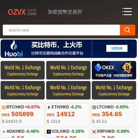
加密貨幣交易所
BTC/HKD
+0.07%
ETH/HKD
-0.2%
LTC/HKD
-0.65%
505899
14912
354.65
HK$
HK$
HK$
$ 64933.8
$ 1914
$ 45.52
ADA/HKD
-0.48%
SOL/HKD
-0.26%
XRP/HKD
-0.09%