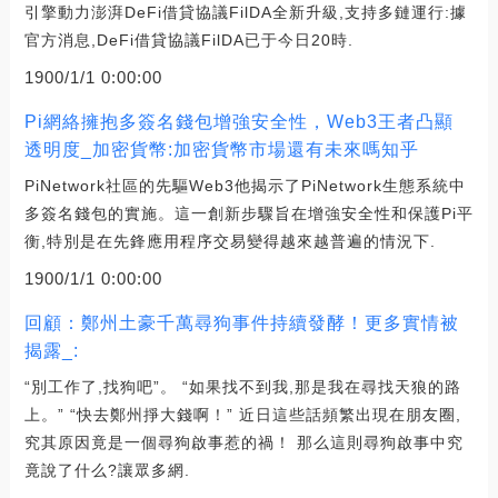
引擎動力澎湃DeFi借貸協議FilDA全新升級,支持多鏈運行:據
官方消息,DeFi借貸協議FilDA已于今日20時.
1900/1/1 0:00:00
Pi網絡擁抱多簽名錢包增強安全性，Web3王者凸顯
透明度_加密貨幣:加密貨幣市場還有未來嗎知乎
PiNetwork社區的先驅Web3他揭示了PiNetwork生態系統中
多簽名錢包的實施。這一創新步驟旨在增強安全性和保護Pi平
衡,特別是在先鋒應用程序交易變得越來越普遍的情況下.
1900/1/1 0:00:00
回顧：鄭州土豪千萬尋狗事件持續發酵！更多實情被
揭露_:
“別工作了,找狗吧”。 “如果找不到我,那是我在尋找天狼的路
上。” “快去鄭州掙大錢啊！” 近日這些話頻繁出現在朋友圈,
究其原因竟是一個尋狗啟事惹的禍！ 那么這則尋狗啟事中究
竟說了什么?讓眾多網.