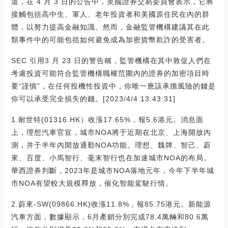
道，在 4 月 3 日的公告中，美國證券交易委員會表示，它將
接觸包括高中生、軍人、老年投資者和美國原住民在內的群
體，以努力提高金融知識。然而，金融監管機構建議其在此
類事件中的可能包括如何避免成為加密貨幣欺詐的受害者。
SEC 引用3 月 23 日的警告稱，監管機構在其中敦促人們在
考慮投資可能符合監管機構職權范圍內的證券的加密項目時
要“謹慎”，在任何投機性投資中，你唯一應該承擔風險的錢是
你可以承受完全損失的錢。[2023/4/4 13:43:31]
1.耐世特(01316.HK）收漲17.65%，報5.6港元。消息面
上，理想汽車官宣，城市NOA將于近期在北京、上海開放內
測，并于半年內開放通勤NOA功能。理想、魏牌、智己、蔚
來、百度、小馬智行、毫末智行也在加速城市NOA的布局。
華西證券判斷，2023年是城市NOA落地元年，今年下半年城
市NOA有望較大規模釋放，催化智能駕駛行情。
2.蔚來-SW(09866.HK)收漲11.8%，報85.75港元。新能源
汽車方面，數據顯示，6月產銷分別完成78.4萬輛和80.6萬