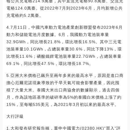
報公共充電樁214.9萬臺，其中直流充電樁90.8萬臺、交流充
電樁124.0萬臺。從2022年7月到2023年6月，月均新增公共
充電樁約5.2萬臺。
4.7月11日，中國汽車動力電池產業創新聯盟發布2023年6月
動力和儲能電池月度數據。6月，我國動力電池裝車量
32.9GWh，同比增長21.8%，環比增長16.5%。其中三元電
池裝車量10.1GWh，占總裝車量30.6%，同比下降13%，環
比增長11.6%；磷酸鐵鋰電池裝車量22.7GWh，占總裝車量
69.1%，同比增長47.5%，環比增長18.7%。
5.亞洲大米價格已飆升至兩年多來的最高水平，原因是進口商
擔心厄爾尼諾現象導致的干旱天氣可能會影響產量，因此囤
積了大量大米。泰國大米出口商協會的數據顯示，過去四個
月，作為該地區基準的破碎率為5%的泰國白米價格上漲了約
15%，至每噸535美元，為2021年3月初以來的最高水平。
大行評級
1.大和發布研究報告稱，重申中國電力(02380.HK)“買入”評