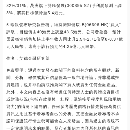
32%/31%，萬洲旗下雙匯發展(000895.SZ)凈利潤預測下調
3%，將其目標價降至5.4港元。
5.瑞銀發布研究報告稱，維持諾輝健康-B(06606.HK)“買入”
評級，目標價由40港元上調至43.5港元。公司發盈喜，預計
因常衛清銷售加快上半年收入同比升2.54-2.71倍至8-8.37億
元人民幣，遠高于該行預期的4.25億元人民幣。
作者：艾德金融研究部
免責聲明：通過本文發布給閣下的資料包含的所有觀點、新
聞、分析、報價或其它信息僅為一般市場評論，并非構成投
資建議，也并非勸誘或推薦閣下買入或賣出任何金融產品。
此外，本文內容是在沒有考慮任何特定人士的具體投資目標
或財務狀況(包括存款規模，杠桿，風險接受程度和風險承擔
能力)的情況下編制的。任何參考歷史價格行情走勢僅為提供
資訊之用且基于發布者自己的分析。艾德金融及發布者不承
諾和保證該行情走勢可能會在未來發生，因為過去的表現不
一定會說明未來的結果。發布者相信本內容所包括的資訊的