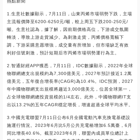
熱點新聞
1.生意社數據顯示，7月11日，山東丙烯市場弱勢下跌，主場
主流報價降至6200-6250元/噸，較上周五下跌200-250元/
噸。生意社認為，據了解，因前期價格高位，下游成交氛圍
轉淡，導致上游走貨減少。為刺激走貨，丙烯價格寬幅下
調，下游采購意愿增強，成交量有所增加，但市場缺乏有效
利好信號刺激，預計短期后市丙烯市場弱勢運行為主。
2.智通財經APP獲悉，7月11日，IDC數據顯示，2022年全球
物聯網總支出規模約為7,300億美元，2027年預計接近1.2萬
億美元，五年復合增長率(CAGR)為10.4%。IDC預測，2027
年中國物聯網支出規模將趨近3,000億美元，位居全球第一，
占全球物聯網總投資規模的1/4左右。此外，中國物聯網IT支
出以13.2%的五年CAGR穩定增長，增速超過全球平均水平。
3.中國充電聯盟7月11日公布6月全國電動汽車充換電基礎設
施運行情況。2023年6月比5月公共充電樁增加6.5萬臺，6月
同比增長40.6%。截至2023年6月，聯盟內成員單位總計上