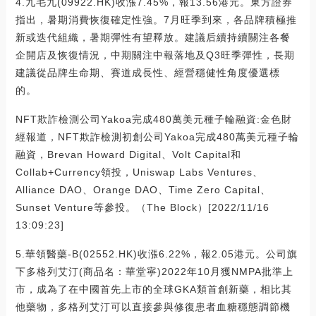
4.九毛九(09922.HK)收漲7.45%，報13.56港元。東方證券
指出，暑期消費恢復確定性強。7月旺季到來，各品牌積極推
新或迭代組織，暑期彈性有望釋放。建議后續持續關注各餐
企開店及恢復情況，中期關注中報落地及Q3旺季彈性，長期
建議從品牌生命期、賽道成長性、經營穩健性角度優選標
的。
NFT欺詐檢測公司Yakoa完成480萬美元種子輪融資:金色財
經報道，NFT欺詐檢測初創公司Yakoa完成480萬美元種子輪
融資，Brevan Howard Digital、Volt Capital和
Collab+Currency領投，Uniswap Labs Ventures、
Alliance DAO、Orange DAO、Time Zero Capital、
Sunset Venture等參投。（The Block）[2022/11/16
13:09:23]
5.華領醫藥-B(02552.HK)收漲6.22%，報2.05港元。公司旗
下多格列艾汀(商品名：華堂寧)2022年10月獲NMPA批準上
市，成為了在中國首先上市的全球GKA類首創新藥，相比其
他藥物，多格列艾汀可以直接參與修復患者血糖穩態調節機