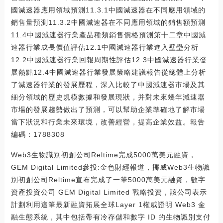
國減速器應用領域預測11.3.1中國減速器在不同應用領域的
銷售量預測11.3.2中國減速器在不同應用領域的銷售額預測
11.4中國減速器行業產品種類銷售價格預測第十二章中國減
速器行業成長價值評估12.1中國減速器行業進入壁壘分析
12.2中國減速器行業回報周期性評估12.3中國減速器行業發
展熱點12.4中國減速器行業發展策略建議報告從總體上分析
了減速器行業的發展歷程，深入比較了中國減速器市場及其
細分領域的歷史規模數據和發展現狀，并對未來幾年減速器
市場的發展趨勢做出了預測，可以幫助企業準確地了解市場
當下狀況和行業未來環境，改善經營，提高企業效益。報告
編碼：1788308
Web3生物識別初創公司Reltime完成5000萬美元融資，
GEM Digital Limited參投:金色財經報道，挪威Web3生物識
別初創公司Reltime宣布完成了一筆5000萬美元融資，數字
資產投資公司 GEM Digital Limited 戰略投資，該公司表示
計劃利用這筆最新融資拓展全球Layer 1權威證明 Web3 金
融生態系統，其中包括帶有冷存儲和數字 ID 的生物識別支付