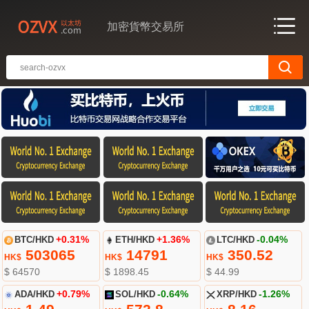
加密貨幣交易所
BTC/HKD
+0.31%
ETH/HKD
+1.36%
LTC/HKD
-0.04%
503065
14791
350.52
HK$
HK$
HK$
$ 64570
$ 1898.45
$ 44.99
ADA/HKD
+0.79%
SOL/HKD
-0.64%
XRP/HKD
-1.26%