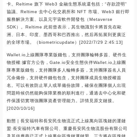
卡。Reltime 旗下 Web3 金融生態系統還包括：“存款證明”
協議、Reltime 去中心化交易所和 NFT 市場、Web3 銀行即
服務解決方案、以及元宇宙軟件開發包（Metaverse
SDK）。Reltime 此前曾表示，其生物識別卡將首先在歐
洲、日本、印度、墨西哥和巴西推出，然后再拓展到更廣泛
的全球市場。（biometricupdate）[2022/7/29 2:45:13]
Wallet.io上線團隊專業版錢包，支持團隊輪轉多簽、硬件生
物授權:據官方公告，Gate.io安全生態伙伴Wallet.io上線團
隊專業版錢包，支持團隊多人輪轉多簽，支持團隊簽名人員
冗余備份，支持硬件錢包包含，支持團隊成員生物授權簽
名。可以有效防止單人或單備份故障，確保在團隊個人出現
問題時候仍然能夠保障業務的順利進行，通過去中心化和硬
件保護切實增強團隊資產管理能力。詳情見原文鏈接。
[2020/10/16]
動態 | 長安福特和長安民生物流正式上線萬向區塊鏈的運鏈
盟:長安福特汽車有限公司、重慶長安民生物流股份有限公司
及其供應商已正式上線萬向區塊鏈運鏈盟。三方將在區塊鏈