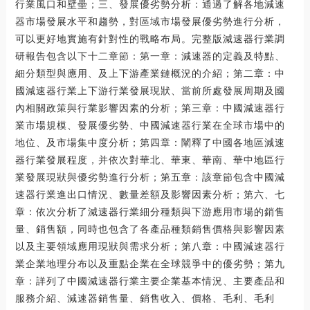
行業風口和壁壘；三、發展優劣勢分析：通過了解各地減速
器市場發展水平和趨勢，對區域市場發展優劣勢進行分析，
可以更好地實施有針對性的戰略布局。完整版減速器行業調
研報告包含以下十二章節：第一章：減速器的定義及特點、
細分類型與應用、及上下游產業鏈概況的介紹；第二章：中
國減速器行業上下游行業發展現狀、當前所處發展周期及國
內相關政策與行業影響因素的分析；第三章：中國減速器行
業市場規模、發展優劣勢、中國減速器行業在全球市場中的
地位、及市場集中度分析；第四章：闡釋了中國各地區減速
器行業發展程度，并依次對華北、華東、華南、華中地區行
業發展現狀與優劣勢進行分析；第五章：該章節包含中國減
速器行業進出口情況、數量差額及影響因素分析；第六、七
章：依次分析了減速器行業細分種類與下游應用市場的銷售
量、銷售額，同時也包含了各產品種類銷售價格與影響因素
以及主要領域應用現狀與需求分析；第八章：中國減速器行
業企業地理分布以及重點企業在全球競爭中的優劣勢；第九
章：詳列了中國減速器行業主要企業基本情況、主要產品和
服務介紹、減速器銷售量、銷售收入、價格、毛利、毛利