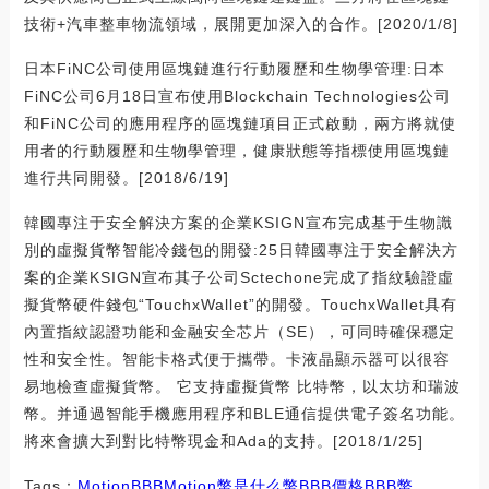
技術+汽車整車物流領域，展開更加深入的合作。[2020/1/8]
日本FiNC公司使用區塊鏈進行行動履歷和生物學管理:日本
FiNC公司6月18日宣布使用Blockchain Technologies公司
和FiNC公司的應用程序的區塊鏈項目正式啟動，兩方將就使
用者的行動履歷和生物學管理，健康狀態等指標使用區塊鏈
進行共同開發。[2018/6/19]
韓國專注于安全解決方案的企業KSIGN宣布完成基于生物識
別的虛擬貨幣智能冷錢包的開發:25日韓國專注于安全解決方
案的企業KSIGN宣布其子公司Sctechone完成了指紋驗證虛
擬貨幣硬件錢包“TouchxWallet”的開發。TouchxWallet具有
內置指紋認證功能和金融安全芯片（SE），可同時確保穩定
性和安全性。智能卡格式便于攜帶。卡液晶顯示器可以很容
易地檢查虛擬貨幣。 它支持虛擬貨幣 比特幣，以太坊和瑞波
幣。并通過智能手機應用程序和BLE通信提供電子簽名功能。
將來會擴大到對比特幣現金和Ada的支持。[2018/1/25]
Tags：
Motion
BBB
Motion幣是什么幣BBB價格
BBB幣