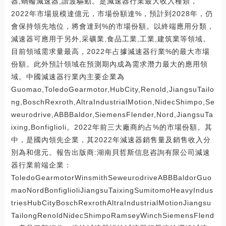
器,蝸輪減速器,諧波驅動。是減速器行業最大收入種類，
2022年市場規模達億元，市場份額達%，預計到2028年，仍
會保持領先地位，將會達到%的市場份額。以終端應用分類，
減速器可應用于另外,采礦業,食品工業,工業,建筑業等領域。
目前領域需求量最高，2022年占據減速器行業%的最大市場
份額。此外預計領域在預測期內成為需求潛力最大的應用領
域。中國減速器行業內主要企業為
Guomao,ToledoGearmotor,HubCity,Renold,JiangsuTailo
ng,BoschRexroth,AltraIndustrialMotion,NidecShimpo,Se
weurodrive,ABBBaldor,SiemensFlender,Nord,JiangsuTa
ixing,Bonfiglioli。2022年前三大廠商約占%的市場份額。其
中，是國內領先企業，其2022年減速器銷售量及銷售收入分
別為和億元。報告出版商:湖南貝哲斯信息咨詢有限公司減速
器行業前端企業：
ToledoGearmotorWinsmithSeweurodriveABBBaldorGuo
maoNordBonfiglioliJiangsuTaixingSumitomoHeavyIndus
triesHubCityBoschRexrothAltraIndustrialMotionJiangsu
TailongRenoldNidecShimpoRamseyWinchSiemensFlend