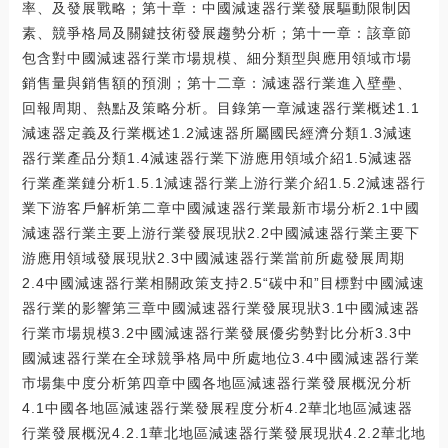
率、及發展戰略；第十章：中國減速器行業發展驅動限制因
素、競爭格局及關鍵技術發展趨勢分析；第十一章：該章節
包含對中國減速器行業市場規模、細分類型與應用領域市場
銷售量與銷售額的預測；第十二章：減速器行業進入壁壘、
回報周期、熱點及策略分析。目錄第一章減速器行業概述1.1
減速器定義及行業概述1.2減速器所屬國民經濟分類1.3減速
器行業產品分類1.4減速器行業下游應用領域介紹1.5減速器
行業產業鏈分析1.5.1減速器行業上游行業介紹1.5.2減速器行
業下游客戶解析第二章中國減速器行業最新市場分析2.1中國
減速器行業主要上游行業發展現狀2.2中國減速器行業主要下
游應用領域發展現狀2.3中國減速器行業當前所處發展周期
2.4中國減速器行業相關政策支持2.5“碳中和”目標對中國減速
器行業的影響第三章中國減速器行業發展現狀3.1中國減速器
行業市場規模3.2中國減速器行業發展優劣勢對比分析3.3中
國減速器行業在全球競爭格局中所處地位3.4中國減速器行業
市場集中度分析第四章中國各地區減速器行業發展概況分析
4.1中國各地區減速器行業發展程度分析4.2華北地區減速器
行業發展概況4.2.1華北地區減速器行業發展現狀4.2.2華北地