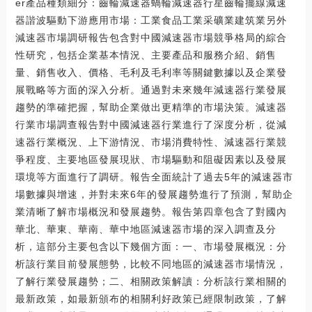
er產品種類細分：齒輪減速器蝸輪減速器行星齒輪擺線減速
器諧波驅動下游應用市場：工業食品工業采礦業建筑業另外
減速器市場調研報告包含對中國減速器市場競爭格局的綜合
性研究，包括企業基本情況、主要產品和服務介紹、銷售
量、銷售收入、價格、毛利及毛利率等關鍵數據以及企業發
展戰略等方面的深入分析。通過對未來幾年減速器行業發展
趨勢的準確把握，幫助企業做出更精準的市場決策。減速器
行業市場調查報告對中國減速器行業進行了深度分析，從減
速器行業概況、上下游情況、市場消費特性、減速器行業競
爭程度、主要地區發展現狀、市場驅動和阻礙因素以及發展
環境等方面進行了調研。報告全面統計了過去5年的減速器市
場數據與增速，并對未來6年的發展趨勢進行了預測，幫助企
業清晰了解市場概況和發展趨勢。報告第四章包含了對國內
華北、華東、華南、華中地區減速器市場的深入調查及分
析，這部分主要包含以下幾個方面：一、市場發展概況：分
析該行業目前發展態勢，比較不同地區的減速器市場情況，
了解行業發展趨勢；二、相關政策解讀：分析該行業相關的
最新政策，如最新頒布的相關利好政策已經限制政策，了解