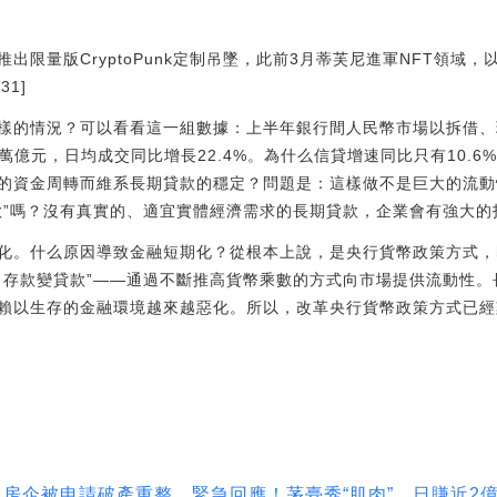
量版CryptoPunk定制吊墜，此前3月蒂芙尼進軍NFT領域，以115ET
31]
樣的情況？可以看看這一組數據：上半年銀行間人民幣市場以拆借、
.25萬億元，日均成交同比增長22.4%。為什么信貸增速同比只有10.
極短的資金周轉而維系長期貸款的穩定？問題是：這樣做不是巨大的流
款”嗎？沒有真實的、適宜實體經濟需求的長期貸款，企業會有強大的
化。什么原因導致金融短期化？從根本上說，是央行貨幣政策方式，
、存款變貸款”——通過不斷推高貨幣乘數的方式向市場提供流動性
賴以生存的金融環境越來越惡化。所以，改革央行貨幣政策方式已經
房企被申請破產重整，緊急回應！茅臺秀“肌肉”，日賺近2億_IN