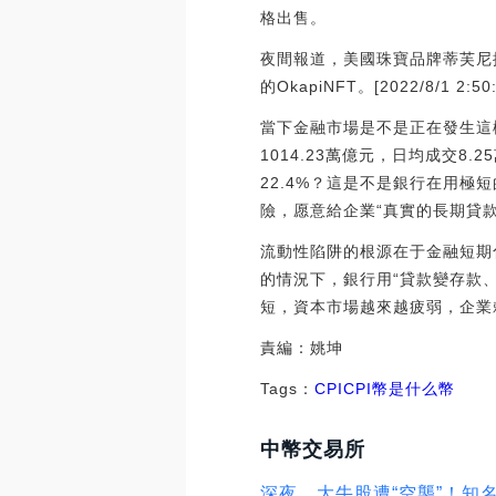
格出售。
夜間報道，美國珠寶品牌蒂芙尼推出限
的OkapiNFT。[2022/8/1 2:50:
當下金融市場是不是正在發生這
1014.23萬億元，日均成交8
22.4%？這是不是銀行在用
險，愿意給企業“真實的長期貸
流動性陷阱的根源在于金融短期
的情況下，銀行用“貸款變存款
短，資本市場越來越疲弱，企業
責編：姚坤
Tags：
CPI
CPI幣是什么幣
中幣交易所
深夜，大牛股遭“空襲”！知名