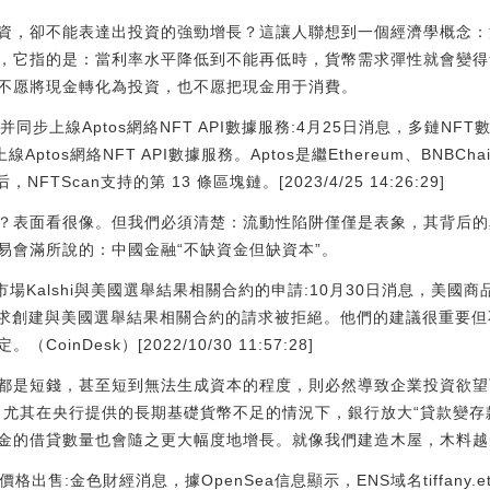
資，卻不能表達出投資的強勁增長？這讓人聯想到一個經濟學概念：
，它指的是：當利率水平降低到不能再低時，貨幣需求彈性就會變得
不愿將現金轉化為投資，也不愿把現金用于消費。
絡，并同步上線Aptos網絡NFT API數據服務:4月25日消息，多鏈NF
tos網絡NFT API數據服務。Aptos是繼Ethereum、BNBChain、
，NFTScan支持的第 13 條區塊鏈。[2023/4/25 14:26:29]
？表面看很像。但我們必須清楚：流動性陷阱僅僅是表象，其背后的
易會滿所說的：中國金融“不缺資金但缺資本”。
場Kalshi與美國選舉結果相關合約的申請:10月30日消息，美國商
hi要求創建與美國選舉結果相關合約的請求被拒絕。他們的建議很重要
nDesk）[2022/10/30 11:57:28]
都是短錢，甚至短到無法生成資本的程度，則必然導致企業投資欲望
，尤其在央行提供的長期基礎貨幣不足的情況下，銀行放大“貸款變存
金的借貸數量也會隨之更大幅度地增長。就像我們建造木屋，木料越
ETH的價格出售:金色財經消息，據OpenSea信息顯示，ENS域名tiffany