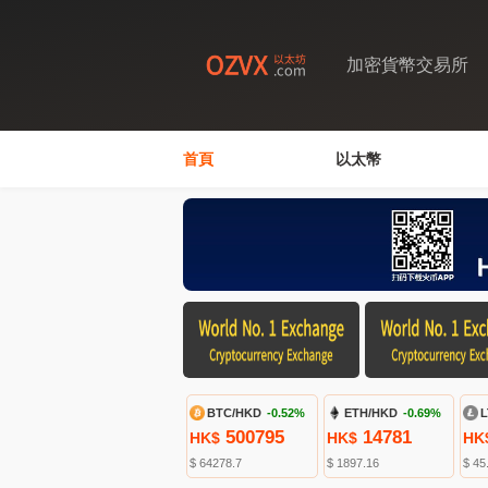
加密貨幣交易所
首頁
以太幣
BTC/HKD
-0.52%
ETH/HKD
-0.69%
L
500795
14781
HK$
HK$
HK
$ 64278.7
$ 1897.16
$ 45