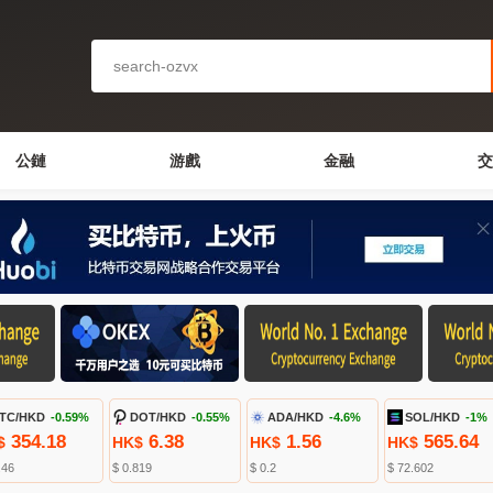
公鏈
游戲
金融
交
TC/HKD
-0.59%
DOT/HKD
-0.55%
ADA/HKD
-4.6%
SOL/HKD
-1%
354.18
6.38
1.56
565.64
$
HK$
HK$
HK$
.46
$ 0.819
$ 0.2
$ 72.602