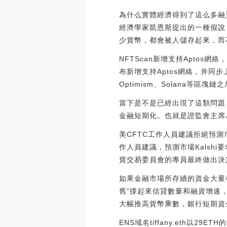
為什么實體經濟得到了這么多融
經濟學家凱恩斯提出的一種假說
少貨幣，都會被人儲存起來，而
NFTScan新增支持Aptos網
布新增支持Aptos網絡，并同步上線Ap
Optimism、Solana等區塊鏈之后
當下是不是已經出現了這類問題
金融短期化。也就是證監會主席
美CFTC工作人員建議拒絕預測市
作人員建議，預測市場Kals
貨交易委員會的專員最終做出決定。（Coi
如果金融市場所存續的資金大量
舊”撐起來信貸數量和融資增速
大幅推高貨幣乘數，銀行短期資
ENS域名tiffany.eth以29