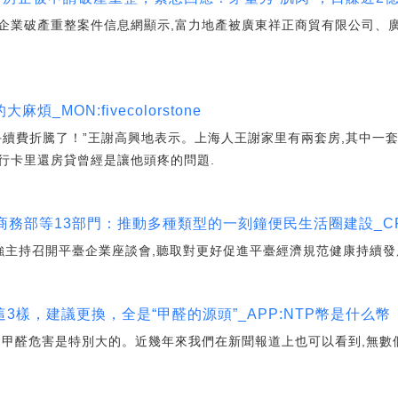
企業破產重整案件信息網顯示,富力地產被廣東祥正商貿有限公司、
_MON:fivecolorstone
手續費折騰了！”王謝高興地表示。上海人王謝家里有兩套房,其中一套
行卡里還房貸曾經是讓他頭疼的問題.
車」商務部等13部門：推動多種類型的一刻鐘便民生活圈建設_CP
持召開平臺企業座談會,聽取對更好促進平臺經濟規范健康持續發
樣，建議更換，全是“甲醛的源頭”_APP:NTP幣是什么幣
的甲醛危害是特別大的。近幾年來我們在新聞報道上也可以看到,無數個