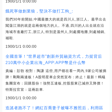
1900/1/1 0:00:00
餓死寧做創業狼，堅決不做打工狗_:
我們30年前開始,中國最膽大的就是四川人,浙江人。最早出去
闖蕩江湖的就是這兩個地方的人。不過,四川的人出去就在沿
海城市進廠打工,浙江人,特別是溫州人,到處擺地攤,到處補鍋,
補鞋.
1900/1/1 0:00:00
全國首筆！“世界超市”創新外貿融資方式，力挺背后
210萬中小企業出海_APP:APP幣是什么幣
責編：彭勃 校對：陶謙 這些,用戶都在看一周內,9家公司被摘
牌！剛剛兩連板！A股明星車企突然宣布：終止！最新！螞蟻
集團宣布：回購股份！強勢五連板,控股股東已減持又降價！
特斯拉官宣：這兩款車.
1900/1/1 0:00:00
造謠者跑不了！網紅百喬妻子被曝不雅照后，利用區