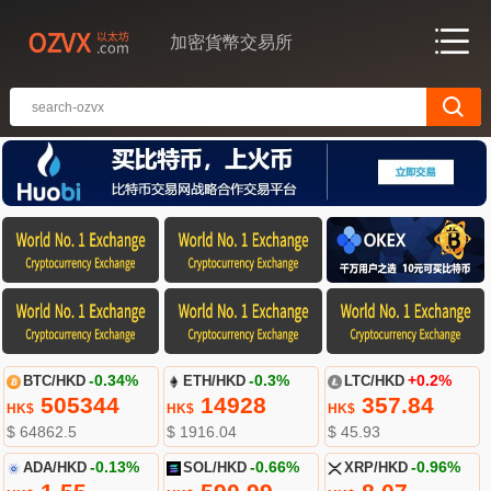
加密貨幣交易所
BTC/HKD
-0.34%
ETH/HKD
-0.3%
LTC/HKD
+0.2%
505344
14928
357.84
HK$
HK$
HK$
$ 64862.5
$ 1916.04
$ 45.93
ADA/HKD
-0.13%
SOL/HKD
-0.66%
XRP/HKD
-0.96%