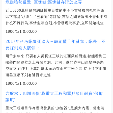
塊鏈強勢反擊_區塊鏈:區塊鏈存證怎么弄
近日,500萬粉絲的網紅博主百喬的妻子小雪發布的視頻評論
區下都是“求瓜”、“已看過”等評論,言語之間透漏出小雪似乎有
什么不雅行為,事情愈演愈烈,小雪發現此事后,立即開始核查.
1900/1/1 0:00:00
2017年科考隊冒死進入三峽絕壁千年謎窟，隊長：不
要踩到別人骸骨_:
兩千多年來,只要有人從長江三峽的江面乘船而過,都能看到三
峽夔門的絕壁之上有個奇洞。此洞于夔門赤甲山崖壁中央懸
空而立,由下往上算距離水面約有兩三百米之高,從上往下由崖
頂垂直吊下則有近百米之遙.
1900/1/1 0:00:00
六盤水：四增四保“為重大工程和重點項目融資“保駕
護航“_:
重大工程項目作為經濟發展的“加速器”,是擴大內需、促進消