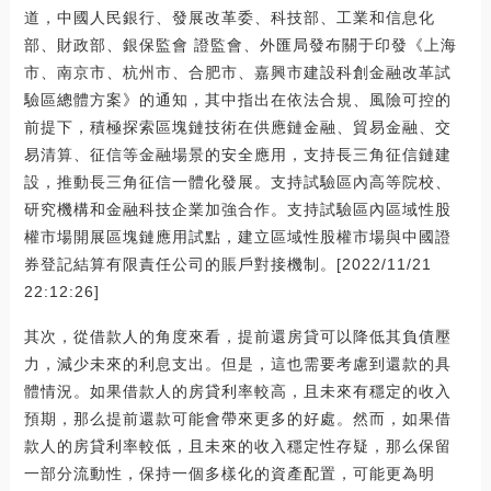
道，中國人民銀行、發展改革委、科技部、工業和信息化
部、財政部、銀保監會 證監會、外匯局發布關于印發《上海
市、南京市、杭州市、合肥市、嘉興市建設科創金融改革試
驗區總體方案》的通知，其中指出在依法合規、風險可控的
前提下，積極探索區塊鏈技術在供應鏈金融、貿易金融、交
易清算、征信等金融場景的安全應用，支持長三角征信鏈建
設，推動長三角征信一體化發展。支持試驗區內高等院校、
研究機構和金融科技企業加強合作。支持試驗區內區域性股
權市場開展區塊鏈應用試點，建立區域性股權市場與中國證
券登記結算有限責任公司的賬戶對接機制。[2022/11/21
22:12:26]
其次，從借款人的角度來看，提前還房貸可以降低其負債壓
力，減少未來的利息支出。但是，這也需要考慮到還款的具
體情況。如果借款人的房貸利率較高，且未來有穩定的收入
預期，那么提前還款可能會帶來更多的好處。然而，如果借
款人的房貸利率較低，且未來的收入穩定性存疑，那么保留
一部分流動性，保持一個多樣化的資產配置，可能更為明