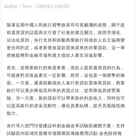
Author：
Time：1900/1/1 0:00:00
隨著近期中國人民銀行貨幣政策司司長鄒瀾的表態，關于提
前還房貸的話題再次引發了社會的廣泛關注。按照市場化、
法治化原則，央行支持和鼓勵商業銀行與借款人自主協商變
更合同約定，或者新發放貸款置換原來的存量貸款。這一舉
措無疑將對金融市場和廣大借款人產生深遠影響。
首先，從商業銀行的角度來看，借款人提前還房貸的行為，
可能會對其收益產生一定影響。然而，這也是一個硬幣的兩
面。一方面，通過鼓勵借款人進行新貸款置換舊貸款，商業
銀行可以逐步降低高利率的房貸占比，從而降低其經營風
險。另一方面，新的貸款可以帶來新的利息收入，同時也可
以提高銀行的資金流動性，優化資產結構，提升其風險抵御
能力。
央行等八部門印發建設科創金融改革試驗區總體方案：支持
試驗區內區域性股權市場開展區塊鏈應用試點:金色財經報